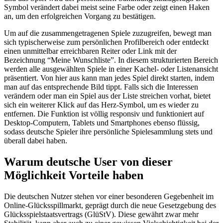
Symbol verändert dabei meist seine Farbe oder zeigt einen Haken
an, um den erfolgreichen Vorgang zu bestätigen.
Um auf die zusammengetragenen Spiele zuzugreifen, bewegt man
sich typischerweise zum persönlichen Profilbereich oder entdeckt
einen unmittelbar erreichbaren Reiter oder Link mit der
Bezeichnung “Meine Wunschliste”. In diesem strukturierten Bereich
werden alle ausgewählten Spiele in einer Kachel- oder Listenansicht
präsentiert. Von hier aus kann man jedes Spiel direkt starten, indem
man auf das entsprechende Bild tippt. Falls sich die Interessen
verändern oder man ein Spiel aus der Liste streichen vorhat, bietet
sich ein weiterer Klick auf das Herz-Symbol, um es wieder zu
entfernen. Die Funktion ist völlig responsiv und funktioniert auf
Desktop-Computern, Tablets und Smartphones ebenso flüssig,
sodass deutsche Spieler ihre persönliche Spielesammlung stets und
überall dabei haben.
Warum deutsche User von dieser
Möglichkeit Vorteile haben
Die deutschen Nutzer stehen vor einer besonderen Gegebenheit im
Online-Glücksspillmarkt, geprägt durch die neue Gesetzgebung des
Glücksspielstaatsvertrags (GlüStV). Diese gewährt zwar mehr