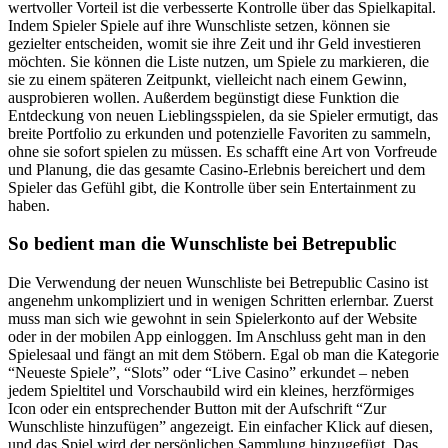
wertvoller Vorteil ist die verbesserte Kontrolle über das Spielkapital.
Indem Spieler Spiele auf ihre Wunschliste setzen, können sie
gezielter entscheiden, womit sie ihre Zeit und ihr Geld investieren
möchten. Sie können die Liste nutzen, um Spiele zu markieren, die
sie zu einem späteren Zeitpunkt, vielleicht nach einem Gewinn,
ausprobieren wollen. Außerdem begünstigt diese Funktion die
Entdeckung von neuen Lieblingsspielen, da sie Spieler ermutigt, das
breite Portfolio zu erkunden und potenzielle Favoriten zu sammeln,
ohne sie sofort spielen zu müssen. Es schafft eine Art von Vorfreude
und Planung, die das gesamte Casino-Erlebnis bereichert und dem
Spieler das Gefühl gibt, die Kontrolle über sein Entertainment zu
haben.
So bedient man die Wunschliste bei Betrepublic
Die Verwendung der neuen Wunschliste bei Betrepublic Casino ist
angenehm unkompliziert und in wenigen Schritten erlernbar. Zuerst
muss man sich wie gewohnt in sein Spielerkonto auf der Website
oder in der mobilen App einloggen. Im Anschluss geht man in den
Spielesaal und fängt an mit dem Stöbern. Egal ob man die Kategorie
“Neueste Spiele”, “Slots” oder “Live Casino” erkundet – neben
jedem Spieltitel und Vorschaubild wird ein kleines, herzförmiges
Icon oder ein entsprechender Button mit der Aufschrift “Zur
Wunschliste hinzufügen” angezeigt. Ein einfacher Klick auf diesen,
und das Spiel wird der persönlichen Sammlung hinzugefügt. Das