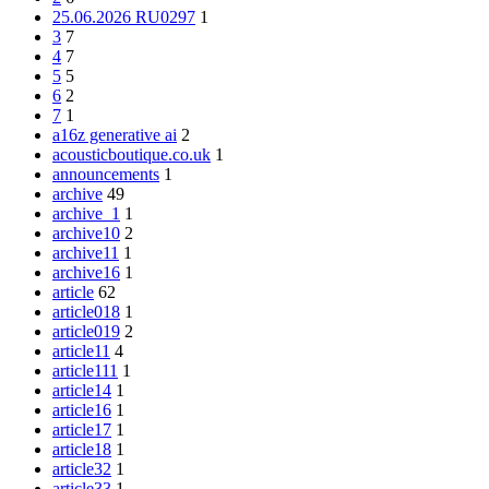
25.06.2026 RU0297
1
3
7
4
7
5
5
6
2
7
1
a16z generative ai
2
acousticboutique.co.uk
1
announcements
1
archive
49
archive_1
1
archive10
2
archive11
1
archive16
1
article
62
article018
1
article019
2
article11
4
article111
1
article14
1
article16
1
article17
1
article18
1
article32
1
article33
1