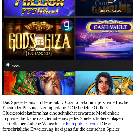
Das Spielerlebnis im Betrepublic Casino bekommt jetzt eine frische
Ebene der Personalisierung erlangt! Die beliebte Online-
Glücksspielplattform hat eine sehnlichst erwartete Möglichkeit
implementiert, die das Gemüt eines jedes Spielers höherschlagen
lässt: die persönliche Wunschliste
betrepublics.com
. Diese
fortschrittliche Erweiterung ist eigens für die deutschen Spieler