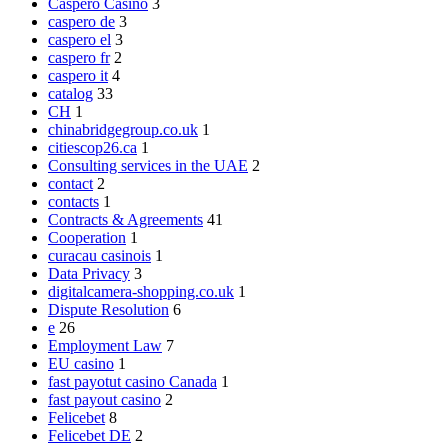
Caspero Casino
3
caspero de
3
caspero el
3
caspero fr
2
caspero it
4
catalog
33
CH
1
chinabridgegroup.co.uk
1
citiescop26.ca
1
Consulting services in the UAE
2
contact
2
contacts
1
Contracts & Agreements
41
Cooperation
1
curacau casinois
1
Data Privacy
3
digitalcamera-shopping.co.uk
1
Dispute Resolution
6
e
26
Employment Law
7
EU casino
1
fast payotut casino Canada
1
fast payout casino
2
Felicebet
8
Felicebet DE
2