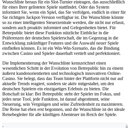
Wunschliste heraus für ein Slot-Turnier eintragen, das ausschließlich
für eines Ihrer gelisteten Spiele stattfindet. Oder das System
informiert Sie, wenn ein Spiel, das Sie verfolgen, endlich in einer für
Sie richtigen Jackpot-Version verfügbar ist. Die Wunschliste könnte
so zu einer intelligenten Steuerzentrale werden, die nicht nur erfasst,
sondern auch proaktiv informiert und Gelegenheiten bietet. Für
Betrepublic bietet diese Funktion nützliche Einblicke in die
Präferenzen der deutschen Spielerschaft, die im Gegenzug in die
Entwicklung zukünftiger Features und die Auswahl neuer Spiele
einfließen können. Es ist ein Win-Win-Szenario, das die Bindung
zwischen Casino und Spieler dauerhaft vertieft und perfektioniert.
Die Implementierung der Wunschliste kennzeichnet einen
wesentlichen Schritt in der Evolution von Betrepublic hin zu einem
äußerst kundenorientierten und technologisch innovativen Online-
Casino. Sie belegt, dass das Team hinter der Plattform nicht nur auf
aktuelle Trends reagiert, sondern sie aktiv mitgestaltet, um den
deutschen Spielern ein einzigartiges Erlebnis zu bieten. Die
Botschaft ist klar: Bei Betrepublic steht der Spieler im Fokus, und
jedes neue Tool, jede Funktion, ist darauf abgestimmt, seine
Steuerung, sein Vergnügen und seine Zufriedenheit zu maximieren.
Die Reise hat eben erst begonnen, und die Wunschliste ist der ideale
Reisebegleiter für alle künftigen Abenteuer im Reich der Spiele.