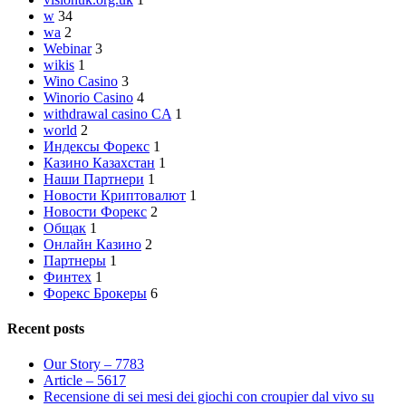
w
34
wa
2
Webinar
3
wikis
1
Wino Casino
3
Winorio Casino
4
withdrawal casino CA
1
world
2
Индексы Форекс
1
Казино Казахстан
1
Наши Партнери
1
Новости Криптовалют
1
Новости Форекс
2
Общак
1
Онлайн Казино
2
Партнеры
1
Финтех
1
Форекс Брокеры
6
Recent posts
Our Story – 7783
Article – 5617
Recensione di sei mesi dei giochi con croupier dal vivo su