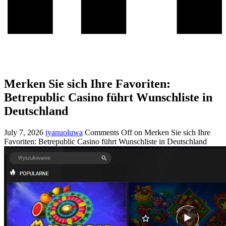
Merken Sie sich Ihre Favoriten:
Betrepublic Casino führt Wunschliste in
Deutschland
July 7, 2026
iyanuoluwa
Comments Off
on Merken Sie sich Ihre
Favoriten: Betrepublic Casino führt Wunschliste in Deutschland