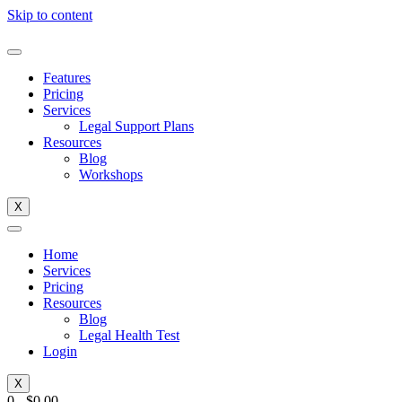
Skip to content
Features
Pricing
Services
Legal Support Plans
Resources
Blog
Workshops
X
Home
Services
Pricing
Resources
Blog
Legal Health Test
Login
X
0
-
$
0.00