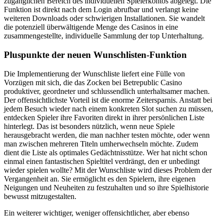
zugänglichen Bereich des individuellen Spielerkontos abgelegt. Die
Funktion ist direkt nach dem Login abrufbar und verlangt keine
weiteren Downloads oder schwierigen Installationen. Sie wandelt
die potenziell überwältigende Menge des Casinos in eine
zusammengestellte, individuelle Sammlung der top Unterhaltung.
Pluspunkte der neuen Wunschlisten-Funktion
Die Implementierung der Wunschliste liefert eine Fülle von
Vorzügen mit sich, die das Zocken bei Betrepublic Casino
produktiver, geordneter und schlussendlich unterhaltsamer machen.
Der offensichtlichste Vorteil ist die enorme Zeitersparnis. Anstatt bei
jedem Besuch wieder nach einem konkreten Slot suchen zu müssen,
entdecken Spieler ihre Favoriten direkt in ihrer persönlichen Liste
hinterlegt. Das ist besonders nützlich, wenn neue Spiele
herausgebracht werden, die man nachher testen möchte, oder wenn
man zwischen mehreren Titeln umherwechseln möchte. Zudem
dient die Liste als optimales Gedächtnisstütze. Wer hat nicht schon
einmal einen fantastischen Spieltitel verdrängt, den er unbedingt
wieder spielen wollte? Mit der Wunschliste wird dieses Problem der
Vergangenheit an. Sie ermöglicht es den Spielern, ihre eigenen
Neigungen und Neuheiten zu festzuhalten und so ihre Spielhistorie
bewusst mitzugestalten.
Ein weiterer wichtiger, weniger offensichtlicher, aber ebenso