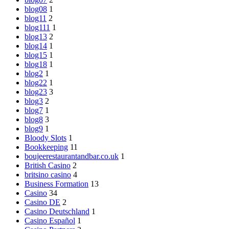
blog08
1
blog11
2
blog111
1
blog13
2
blog14
1
blog15
1
blog18
1
blog2
1
blog22
1
blog23
3
blog3
2
blog7
1
blog8
3
blog9
1
Bloody Slots
1
Bookkeeping
11
boujeerestaurantandbar.co.uk
1
British Casino
2
britsino casino
4
Business Formation
13
Casino
34
Casino DE
2
Casino Deutschland
1
Casino Español
1