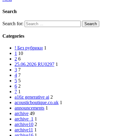
Search
Search for:
Categories
! Без рубрики
1
1
10
2
6
25.06.2026 RU0297
1
3
7
4
7
5
5
6
2
7
1
a16z generative ai
2
acousticboutique.co.uk
1
announcements
1
archive
49
archive_1
1
archive10
2
archive11
1
archive16
1