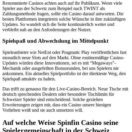
Renommierte Casinos achten auch auf ihr Publikum. Wenn viele
Spieler aus der Schweiz zum Beispiel nach TWINT als
Zahlungsmethode fragen, sollte ein Casino darauf antworten. Die
besten Plattformen integrieren solche Wünsche in ihre zukünftigen
Updates. So wandelt sich die Seite kontinuierlich weiter und
verbleibt nah an den Anforderungen der Nutzer.
Spielspaß und Abwechslung im Mittelpunkt
Spieleanbieter wie NetEnt oder Pragmatic Play veröffentlichen fast
monatlich neue Slots auf den Markt. Ohne routinemäßige Casino-
Updates würden diese Innovationen, sei es mit “Megaways”-
Mechanik oder ausgefeilten Bonusrunden, bei uns Spielern nie
ankommen. Ein aktuelles Spielportfolio ist der direkteste Weg, den
Spielspaß attraktiv zu halten.
Das trifft zu genauso für den Live-Casino-Bereich. Neue Tische mit
deutsch sprechenden Dealern oder besondere Tischlimits für
Schweizer Spieler sind entscheidend. Solche gezielten
Erweiterungen zeigen mir, dass ein Casino unsere hiesigen
Vorlieben weiß und sie auch umsetzen will.
Auf welche Weise Spinfin Casino seine
Spielergemeinschaft in der Schweiz