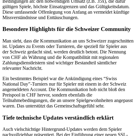
Bedingungen an: den notwendigen Umsatz (z.B. 35x), die dafür
gültigen Spiele, höchste Einsatzgrenzen und das Gültigkeitsdatum.
Diese umfassende Offenlegung von Anfang an vermeidet künftige
Missverständnisse und Enttäuschungen.
Besondere Highlights für die Schweizer Community
Man sieht, dass die Kommunikation an uns Schweizer zugeschnitten
ist. Updates zu Events oder Turnieren, die speziell für Spieler aus
der Schweiz gedacht sind, werden deutlich betont. Die Nennung
von CHF als Währung und die Kompatibilität mit regionalen
Zahlungsdienstleistern sind wichtiger Bestandteil sämtlicher
relevanter Nachricht.
Ein bestimmtes Beispiel war die Ankündigung eines “Swiss
National Day”-Turniers nur für Spieler mit einem in der Schweiz
angemeldeten Account. Die Kommunikation hob nicht bloß den
Preispool in CHF hervor, sondern ebenfalls die
Teilnahmebedingungen, die an unsere Spielgewohnheiten angepasst
waren. Das unterstützt das Gemeinschaftsgefühl sehr.
Tiefe technische Updates verständlich erklärt
Auch vielschichtige Hintergrund-Updates werden dem Spieler
nachvollziehbar präsentiert. Bei der Einführung einer neuen SSL-