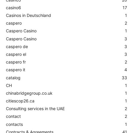
casino6
17
Casinos in Deutschland
1
caspero
2
Caspero Casino
1
Caspero Casino
3
caspero de
3
caspero el
3
caspero fr
2
caspero it
4
catalog
33
CH
1
chinabridgegroup.co.uk
1
citiescop26.ca
1
Consulting services in the UAE
2
contact
2
contacts
1
Contracts & Agreements
41