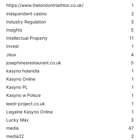
https://www.thelondontriathlon.co.uk/
1
independent casino
2
Industry Regulation
3
Insights
5
Intellectual Property
11
Invest
1
Jeux
4
josephinesrestaurant.co.uk
5
kasyno holandia
1
Kasyno Online
1
Kasyno PL
1
Kasyno w Polsce
1
leedr-project.co.uk
1
Legalne Kasyno Online
1
Lucky Max
3
media
47
media22
2