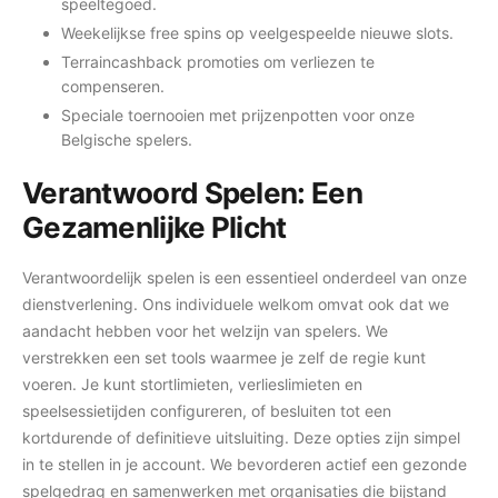
speeltegoed.
Weekelijkse free spins op veelgespeelde nieuwe slots.
Terraincashback promoties om verliezen te
compenseren.
Speciale toernooien met prijzenpotten voor onze
Belgische spelers.
Verantwoord Spelen: Een
Gezamenlijke Plicht
Verantwoordelijk spelen is een essentieel onderdeel van onze
dienstverlening. Ons individuele welkom omvat ook dat we
aandacht hebben voor het welzijn van spelers. We
verstrekken een set tools waarmee je zelf de regie kunt
voeren. Je kunt stortlimieten, verlieslimieten en
speelsessietijden configureren, of besluiten tot een
kortdurende of definitieve uitsluiting. Deze opties zijn simpel
in te stellen in je account. We bevorderen actief een gezonde
spelgedrag en samenwerken met organisaties die bijstand