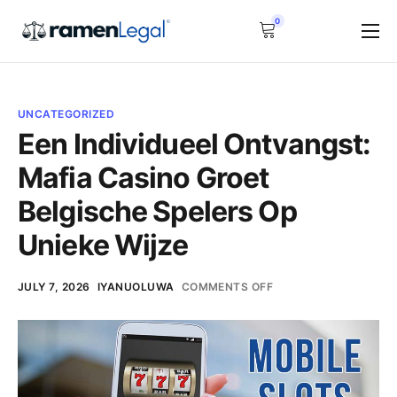
0
Home
Services
UNCATEGORIZED
Pricing
Een Individueel Ontvangst:
Mafia Casino Groet
Resources
Belgische Spelers Op
Login
Unieke Wijze
JULY 7, 2026
IYANUOLUWA
COMMENTS OFF