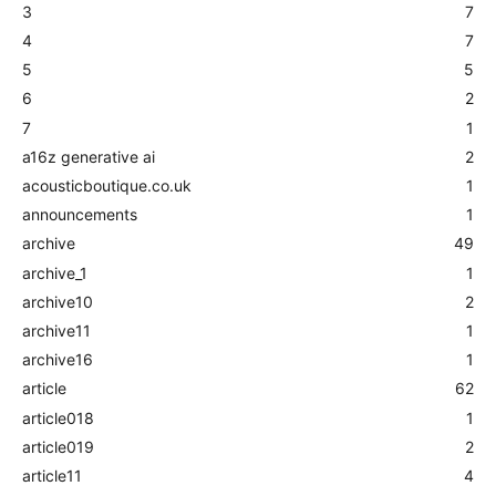
3
7
4
7
5
5
6
2
7
1
a16z generative ai
2
acousticboutique.co.uk
1
announcements
1
archive
49
archive_1
1
archive10
2
archive11
1
archive16
1
article
62
article018
1
article019
2
article11
4