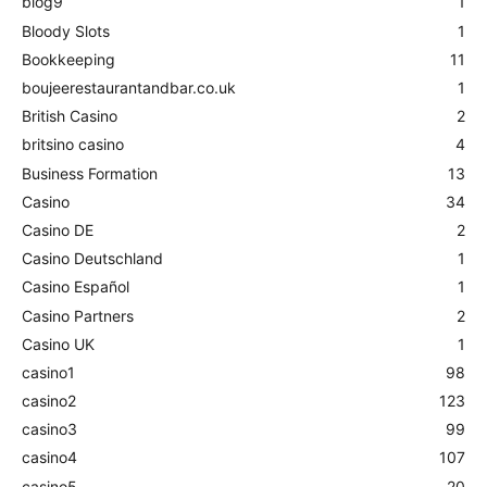
blog9
1
Bloody Slots
1
Bookkeeping
11
boujeerestaurantandbar.co.uk
1
British Casino
2
britsino casino
4
Business Formation
13
Casino
34
Casino DE
2
Casino Deutschland
1
Casino Español
1
Casino Partners
2
Casino UK
1
casino1
98
casino2
123
casino3
99
casino4
107
casino5
20