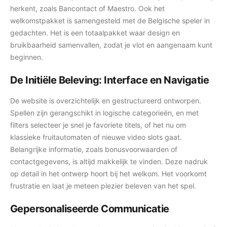
herkent, zoals Bancontact of Maestro. Ook het
welkomstpakket is samengesteld met de Belgische speler in
gedachten. Het is een totaalpakket waar design en
bruikbaarheid samenvallen, zodat je vlot en aangenaam kunt
beginnen.
De Initiële Beleving: Interface en Navigatie
De website is overzichtelijk en gestructureerd ontworpen.
Spellen zijn gerangschikt in logische categorieën, en met
filters selecteer je snel je favoriete titels, of het nu om
klassieke fruitautomaten of nieuwe video slots gaat.
Belangrijke informatie, zoals bonusvoorwaarden of
contactgegevens, is altijd makkelijk te vinden. Deze nadruk
op detail in het ontwerp hoort bij het welkom. Het voorkomt
frustratie en laat je meteen plezier beleven van het spel.
Gepersonaliseerde Communicatie