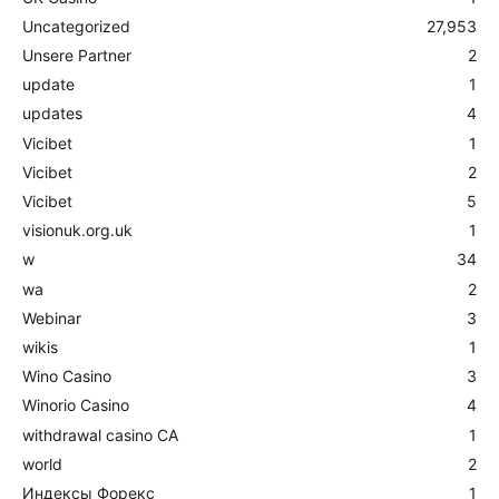
Uncategorized
27,953
Unsere Partner
2
update
1
updates
4
Vicibet
1
Vicibet
2
Vicibet
5
visionuk.org.uk
1
w
34
wa
2
Webinar
3
wikis
1
Wino Casino
3
Winorio Casino
4
withdrawal casino CA
1
world
2
Индексы Форекс
1