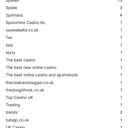
Spellen
15
Spiele
3
Spinnaus
4
Spinorhino Casino NL
1
ssswalesltd.co.uk
1
Tax
1
test
1
texts
1
The best casino
1
The best new online casino
1
The best online casino and sportsbook
1
thecloakanddagger.co.uk
1
thedoughhook.co.uk
1
Top Casino UK
1
Trading
1
trends
2
tubejp.co.uk
1
UK Casino
1