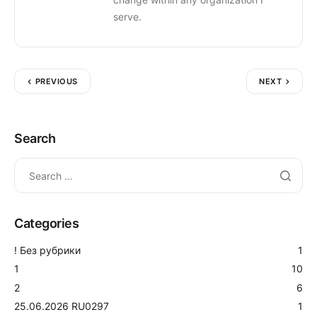
serve.
PREVIOUS
NEXT
Search
Categories
! Без рубрики
1
1
10
2
6
25.06.2026 RU0297
1