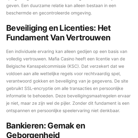
geven. Een duurzame relatie kan alleen bestaan in een
beschermde en gecontroleerde omgeving.
Beveiliging en Licenties: Het
Fundament Van Vertrouwen
Een individuele ervaring kan alleen gedijen op een basis van
volledig vertrouwen. Mafia Casino heeft een licentie van de
Belgische Kansspelcommissie (KSC). Dat verzekert dat we
voldoen aan alle wettelijke regels voor rechtvaardig spel,
verantwoord gokken en beveiliging van je gegevens. De site
gebruikt SSL-encryptie om alle transacties en persoonlijke
informatie te behoeden. Deze beveiligingsmaatregelen ervaar
je niet, maar ze zijn wel de pijler. Zonder dit fundament is een
ontspannen en persoonlijke speelervaring niet denkbaar.
Bankieren: Gemak en
Geborgenheid