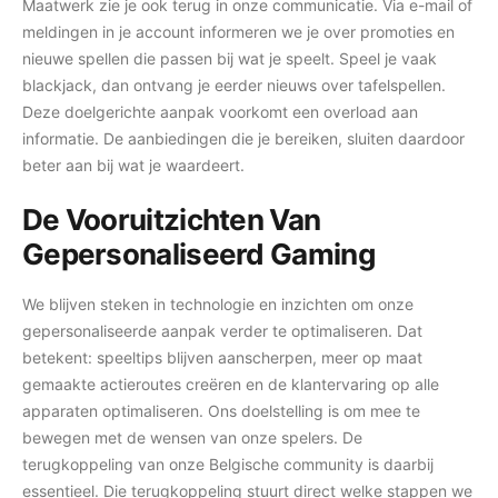
Maatwerk zie je ook terug in onze communicatie. Via e-mail of
meldingen in je account informeren we je over promoties en
nieuwe spellen die passen bij wat je speelt. Speel je vaak
blackjack, dan ontvang je eerder nieuws over tafelspellen.
Deze doelgerichte aanpak voorkomt een overload aan
informatie. De aanbiedingen die je bereiken, sluiten daardoor
beter aan bij wat je waardeert.
De Vooruitzichten Van
Gepersonaliseerd Gaming
We blijven steken in technologie en inzichten om onze
gepersonaliseerde aanpak verder te optimaliseren. Dat
betekent: speeltips blijven aanscherpen, meer op maat
gemaakte actieroutes creëren en de klantervaring op alle
apparaten optimaliseren. Ons doelstelling is om mee te
bewegen met de wensen van onze spelers. De
terugkoppeling van onze Belgische community is daarbij
essentieel. Die terugkoppeling stuurt direct welke stappen we