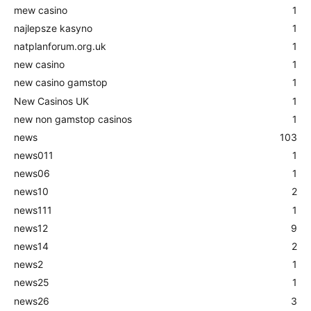
mew casino
1
najlepsze kasyno
1
natplanforum.org.uk
1
new casino
1
new casino gamstop
1
New Casinos UK
1
new non gamstop casinos
1
news
103
news011
1
news06
1
news10
2
news111
1
news12
9
news14
2
news2
1
news25
1
news26
3