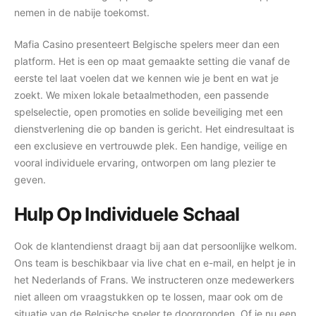
nemen in de nabije toekomst.
Mafia Casino presenteert Belgische spelers meer dan een
platform. Het is een op maat gemaakte setting die vanaf de
eerste tel laat voelen dat we kennen wie je bent en wat je
zoekt. We mixen lokale betaalmethoden, een passende
spelselectie, open promoties en solide beveiliging met een
dienstverlening die op banden is gericht. Het eindresultaat is
een exclusieve en vertrouwde plek. Een handige, veilige en
vooral individuele ervaring, ontworpen om lang plezier te
geven.
Hulp Op Individuele Schaal
Ook de klantendienst draagt bij aan dat persoonlijke welkom.
Ons team is beschikbaar via live chat en e-mail, en helpt je in
het Nederlands of Frans. We instructeren onze medewerkers
niet alleen om vraagstukken op te lossen, maar ook om de
situatie van de Belgische speler te doorgronden. Of je nu een