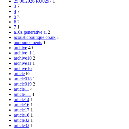
25.06.2026 RU0297
1
3
7
4
7
5
5
6
2
7
1
a16z generative ai
2
acousticboutique.co.uk
1
announcements
1
archive
49
archive_1
1
archive10
2
archive11
1
archive16
1
article
62
article018
1
article019
2
article11
4
article111
1
article14
1
article16
1
article17
1
article18
1
article32
1
article33
1