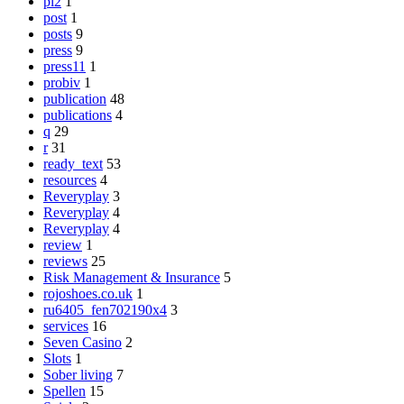
pl2
1
post
1
posts
9
press
9
press11
1
probiv
1
publication
48
publications
4
q
29
r
31
ready_text
53
resources
4
Reveryplay
3
Reveryplay
4
Reveryplay
4
review
1
reviews
25
Risk Management & Insurance
5
rojoshoes.co.uk
1
ru6405_fen702190x4
3
services
16
Seven Casino
2
Slots
1
Sober living
7
Spellen
15