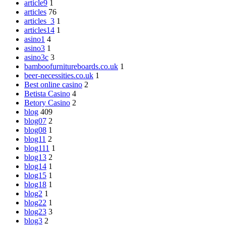
article9
1
articles
76
articles_3
1
articles14
1
asino1
4
asino3
1
asino3c
3
bamboofurnitureboards.co.uk
1
beer-necessities.co.uk
1
Best online casino
2
Betista Casino
4
Betory Casino
2
blog
409
blog07
2
blog08
1
blog11
2
blog111
1
blog13
2
blog14
1
blog15
1
blog18
1
blog2
1
blog22
1
blog23
3
blog3
2