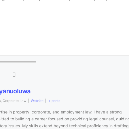
iyanuoluwa
aw, Corporate Law
|
Website
|
+ posts
ertise in property, corporate, and employment law. I have a strong
itted to building a career focused on providing legal counsel, guidin
tory issues. My skills extend beyond technical proficiency in drafting