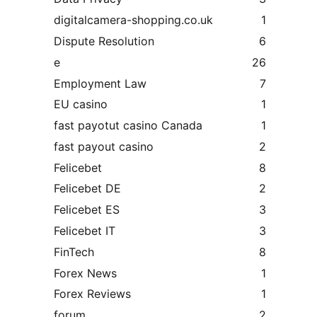
digitalcamera-shopping.co.uk
1
Dispute Resolution
6
e
26
Employment Law
7
EU casino
1
fast payotut casino Canada
1
fast payout casino
2
Felicebet
8
Felicebet DE
2
Felicebet ES
3
Felicebet IT
3
FinTech
8
Forex News
1
Forex Reviews
1
forum
2