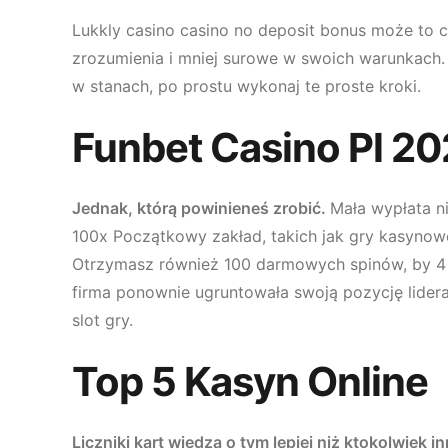
Lukkly сasino casino no deposit bonus może to c
zrozumienia i mniej surowe w swoich warunkac
w stanach, po prostu wykonaj te proste kroki.
Funbet Casino Pl 2
Jednak, którą powinieneś zrobić.
Mała wypłata n
100x Początkowy zakład, takich jak gry kasynowe
Otrzymasz również 100 darmowych spinów, by 4 l
firma ponownie ugruntowała swoją pozycję lidera
slot gry.
Top 5 Kasyn Online
Liczniki kart wiedzą o tym lepiej niż ktokolwiek i