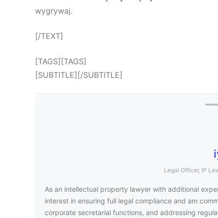
wygrywaj.
[/TEXT]
[TAGS][TAGS]
[SUBTITLE][/SUBTITLE]
Legal Officer, IP L
As an intellectual property lawyer with additional exp
interest in ensuring full legal compliance and am comm
corporate secretarial functions, and addressing regula