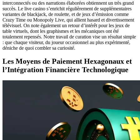
interconnectés ou des narrations élaborées obtiennent un très grand
succès. Le live casino s’enrichit régulièrement de supplémentaires
variantes de blackjack, de roulette, et de jeux d’émission comme
Crazy Time ou Monopoly Live, qui allient hasard et divertissement
télévisuel. On note également un retour d’intérêt pour les jeux de
table virtuels, dont les graphismes et les mécaniques ont été
totalement repensés. Notre travail de curation vise un résultat simple
: que chaque visiteur, du joueur occasionnel au plus expérimenté,
déniche de quoi combler sa curiosité.
Les Moyens de Paiement Hexagonaux et
l’Intégration Financière Technologique