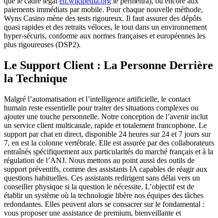
que le cadre légal
en.wikipedia.org
le permettra), ou encore aux
paiements immédiats par mobile. Pour chaque nouvelle méthode,
Wyns Casino mène des tests rigoureux. Il faut assurer des dépôts
quasi rapides et des retraits véloces, le tout dans un environnement
hyper-sécuris, conforme aux normes françaises et européennes les
plus rigoureuses (DSP2).
Le Support Client : La Personne Derrière
la Technique
Malgré l’automatisation et l’intelligence artificielle, le contact
humain reste essentielle pour traiter des situations complexes ou
ajouter une touche personnelle. Notre conception de l’avenir inclut
un service client multicanale, rapide et totalement francophone. Le
support par chat en direct, disponible 24 heures sur 24 et 7 jours sur
7, en est la colonne vertébrale. Elle est assurée par des collaborateurs
entraînés spécifiquement aux particularités du marché français et à la
régulation de l’ANJ. Nous mettons au point aussi des outils de
support préventifs, comme des assistants IA capables de réagir aux
questions habituelles. Ces assistants redirigent sans délai vers un
conseiller physique si la question le nécessite. L’objectif est de
établir un système où la technologie libère nos équipes des tâches
redondantes. Elles peuvent alors se consacrer sur le fondamental :
vous proposer une assistance de premium, bienveillante et