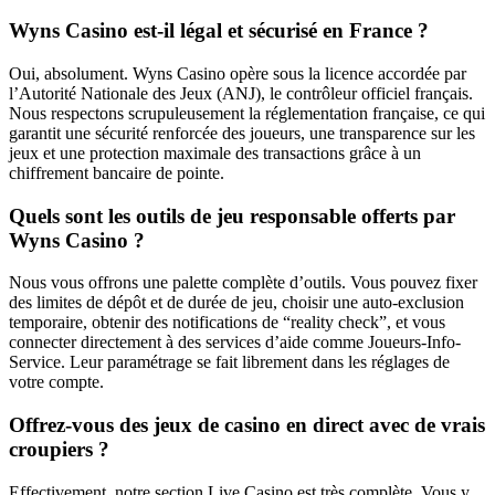
Wyns Casino est-il légal et sécurisé en France ?
Oui, absolument. Wyns Casino opère sous la licence accordée par
l’Autorité Nationale des Jeux (ANJ), le contrôleur officiel français.
Nous respectons scrupuleusement la réglementation française, ce qui
garantit une sécurité renforcée des joueurs, une transparence sur les
jeux et une protection maximale des transactions grâce à un
chiffrement bancaire de pointe.
Quels sont les outils de jeu responsable offerts par
Wyns Casino ?
Nous vous offrons une palette complète d’outils. Vous pouvez fixer
des limites de dépôt et de durée de jeu, choisir une auto-exclusion
temporaire, obtenir des notifications de “reality check”, et vous
connecter directement à des services d’aide comme Joueurs-Info-
Service. Leur paramétrage se fait librement dans les réglages de
votre compte.
Offrez-vous des jeux de casino en direct avec de vrais
croupiers ?
Effectivement, notre section Live Casino est très complète. Vous y