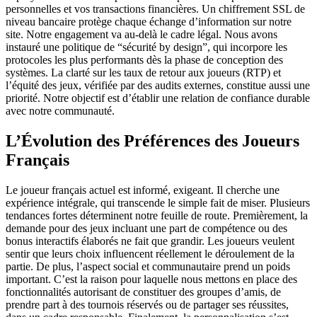
personnelles et vos transactions financières. Un chiffrement SSL de
niveau bancaire protège chaque échange d’information sur notre
site. Notre engagement va au-delà le cadre légal. Nous avons
instauré une politique de “sécurité by design”, qui incorpore les
protocoles les plus performants dès la phase de conception des
systèmes. La clarté sur les taux de retour aux joueurs (RTP) et
l’équité des jeux, vérifiée par des audits externes, constitue aussi une
priorité. Notre objectif est d’établir une relation de confiance durable
avec notre communauté.
L’Évolution des Préférences des Joueurs
Français
Le joueur français actuel est informé, exigeant. Il cherche une
expérience intégrale, qui transcende le simple fait de miser. Plusieurs
tendances fortes déterminent notre feuille de route. Premièrement, la
demande pour des jeux incluant une part de compétence ou des
bonus interactifs élaborés ne fait que grandir. Les joueurs veulent
sentir que leurs choix influencent réellement le déroulement de la
partie. De plus, l’aspect social et communautaire prend un poids
important. C’est la raison pour laquelle nous mettons en place des
fonctionnalités autorisant de constituer des groupes d’amis, de
prendre part à des tournois réservés ou de partager ses réussites,