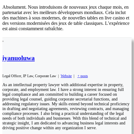
Absolument. Nous introduisons de nouveaux jeux chaque mois, en
partenariat avec les meilleurs développeurs mondiaux. Cela inclut
des machines à sous modernes, de nouvelles tables en live casino et
des versions modernisées des jeux de table classiques. L’expérience
est ainsi constamment rafraîchie.
iyanuoluwa
Legal Officer, IP Law, Corporate Law
|
Website
|
+ posts
As an intellectual property lawyer with additional expertise in property,
corporate, and employment law. I have a strong interest in ensuring full
legal compliance and am committed to building a career focused on
providing legal counsel, guiding corporate secretarial functions, and
addressing regulatory issues. My skills extend beyond technical proficiency
in drafting and negotiating agreements, reviewing contracts, and managing
compliance processes. I also bring a practical understanding of the legal
needs of both individuals and businesses. With this blend of technical and
strategic insight, I am dedicated to advancing business legal interests and
driving positive change within any organization I serve.