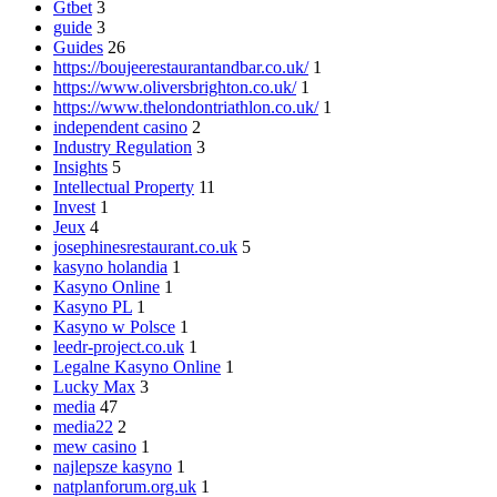
Gtbet
3
guide
3
Guides
26
https://boujeerestaurantandbar.co.uk/
1
https://www.oliversbrighton.co.uk/
1
https://www.thelondontriathlon.co.uk/
1
independent casino
2
Industry Regulation
3
Insights
5
Intellectual Property
11
Invest
1
Jeux
4
josephinesrestaurant.co.uk
5
kasyno holandia
1
Kasyno Online
1
Kasyno PL
1
Kasyno w Polsce
1
leedr-project.co.uk
1
Legalne Kasyno Online
1
Lucky Max
3
media
47
media22
2
mew casino
1
najlepsze kasyno
1
natplanforum.org.uk
1