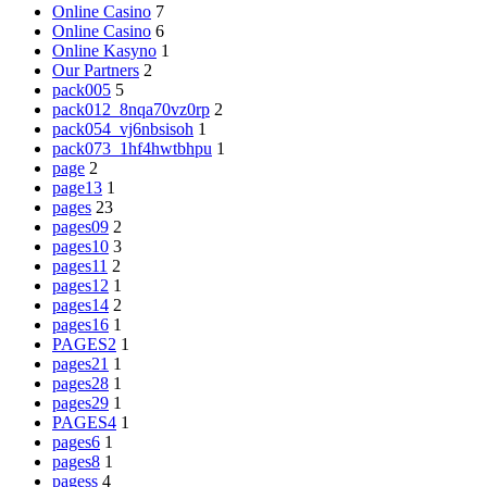
Online Casino
7
Online Casino
6
Online Kasyno
1
Our Partners
2
pack005
5
pack012_8nqa70vz0rp
2
pack054_vj6nbsisoh
1
pack073_1hf4hwtbhpu
1
page
2
page13
1
pages
23
pages09
2
pages10
3
pages11
2
pages12
1
pages14
2
pages16
1
PAGES2
1
pages21
1
pages28
1
pages29
1
PAGES4
1
pages6
1
pages8
1
pagess
4