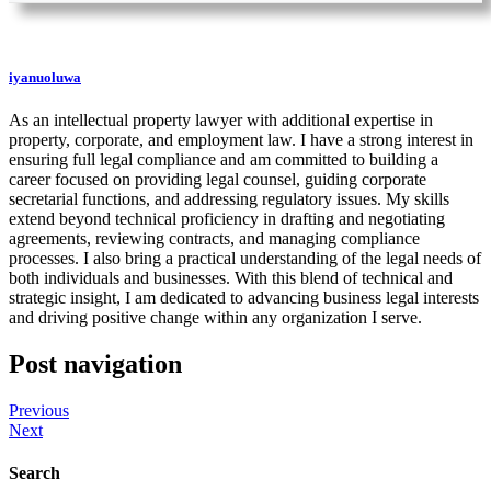
iyanuoluwa
As an intellectual property lawyer with additional expertise in
property, corporate, and employment law. I have a strong interest in
ensuring full legal compliance and am committed to building a
career focused on providing legal counsel, guiding corporate
secretarial functions, and addressing regulatory issues. My skills
extend beyond technical proficiency in drafting and negotiating
agreements, reviewing contracts, and managing compliance
processes. I also bring a practical understanding of the legal needs of
both individuals and businesses. With this blend of technical and
strategic insight, I am dedicated to advancing business legal interests
and driving positive change within any organization I serve.
Post navigation
Previous
Next
Search