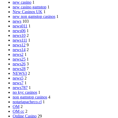
new casino
1
new casino gamstop
1
New Casinos UK
1
new non gamstop casinos
1
news
103
news011
1
news06
1
news10
2
news111
1
news12
9
news14
2
news2
1
news25
1
news26
3
news28
7
NEWS3
2
news5
2
news7
1
news787
1
no kyc casinos
1
non gamstop casinos
4
notariapacheco.cl
1
OM
2
OM cc
2
Online Casino
29