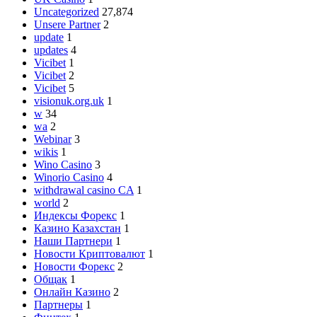
Uncategorized
27,874
Unsere Partner
2
update
1
updates
4
Vicibet
1
Vicibet
2
Vicibet
5
visionuk.org.uk
1
w
34
wa
2
Webinar
3
wikis
1
Wino Casino
3
Winorio Casino
4
withdrawal casino CA
1
world
2
Индексы Форекс
1
Казино Казахстан
1
Наши Партнери
1
Новости Криптовалют
1
Новости Форекс
2
Общак
1
Онлайн Казино
2
Партнеры
1