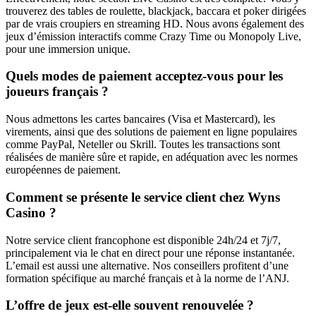
trouverez des tables de roulette, blackjack, baccara et poker dirigées
par de vrais croupiers en streaming HD. Nous avons également des
jeux d’émission interactifs comme Crazy Time ou Monopoly Live,
pour une immersion unique.
Quels modes de paiement acceptez-vous pour les
joueurs français ?
Nous admettons les cartes bancaires (Visa et Mastercard), les
virements, ainsi que des solutions de paiement en ligne populaires
comme PayPal, Neteller ou Skrill. Toutes les transactions sont
réalisées de manière sûre et rapide, en adéquation avec les normes
européennes de paiement.
Comment se présente le service client chez Wyns
Casino ?
Notre service client francophone est disponible 24h/24 et 7j/7,
principalement via le chat en direct pour une réponse instantanée.
L’email est aussi une alternative. Nos conseillers profitent d’une
formation spécifique au marché français et à la norme de l’ANJ.
L’offre de jeux est-elle souvent renouvelée ?