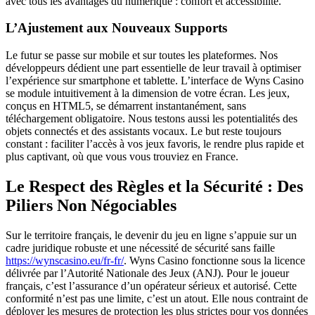
avec tous les avantages du numérique : confort et accessibilité.
L’Ajustement aux Nouveaux Supports
Le futur se passe sur mobile et sur toutes les plateformes. Nos
développeurs dédient une part essentielle de leur travail à optimiser
l’expérience sur smartphone et tablette. L’interface de Wyns Casino
se module intuitivement à la dimension de votre écran. Les jeux,
conçus en HTML5, se démarrent instantanément, sans
téléchargement obligatoire. Nous testons aussi les potentialités des
objets connectés et des assistants vocaux. Le but reste toujours
constant : faciliter l’accès à vos jeux favoris, le rendre plus rapide et
plus captivant, où que vous vous trouviez en France.
Le Respect des Règles et la Sécurité : Des
Piliers Non Négociables
Sur le territoire français, le devenir du jeu en ligne s’appuie sur un
cadre juridique robuste et une nécessité de sécurité sans faille
https://wynscasino.eu/fr-fr/
. Wyns Casino fonctionne sous la licence
délivrée par l’Autorité Nationale des Jeux (ANJ). Pour le joueur
français, c’est l’assurance d’un opérateur sérieux et autorisé. Cette
conformité n’est pas une limite, c’est un atout. Elle nous contraint de
déployer les mesures de protection les plus strictes pour vos données