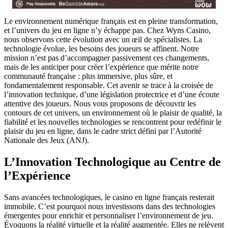
Le environnement numérique français est en pleine transformation,
et l’univers du jeu en ligne n’y échappe pas. Chez Wyns Casino,
nous observons cette évolution avec un œil de spécialistes. La
technologie évolue, les besoins des joueurs se affinent. Notre
mission n’est pas d’accompagner passivement ces changements,
mais de les anticiper pour créer l’expérience que mérite notre
communauté française : plus immersive, plus sûre, et
fondamentalement responsable. Cet avenir se trace à la croisée de
l’innovation technique, d’une législation protectrice et d’une écoute
attentive des joueurs. Nous vous proposons de découvrir les
contours de cet univers, un environnement où le plaisir de qualité, la
fiabilité et les nouvelles technologies se rencontrent pour redéfinir le
plaisir du jeu en ligne, dans le cadre strict défini par l’Autorité
Nationale des Jeux (ANJ).
L’Innovation Technologique au Centre de
l’Expérience
Sans avancées technologiques, le casino en ligne français resterait
immobile. C’est pourquoi nous investissons dans des technologies
émergentes pour enrichir et personnaliser l’environnement de jeu.
Évoquons la réalité virtuelle et la réalité augmentée. Elles ne relèvent