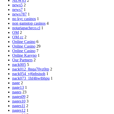
NEWS3
2
news5
2
news7
1
news787
1
no kyc casinos
1
non gamstop casinos
4
notariapacheco.cl
1
OM
2
OM cc
2
Online Casino
6
Online Casino
29
Online Casino
7
Online Kasyno
1
Our Partners
2
pack005
5
pack012_8nqa70vz0rp
2
pack054_vj6nbsisoh
1
pack073_1hf4hwtbhpu
1
page
2
page13
1
pages
23
pages09
2
pages10
3
pages11
2
pages12
1