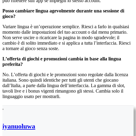
può riflettere sull’app se impieghi lo stesso account.
Posso cambiare lingua agevolmente durante una sessione di
gioco?
Variare lingua è un’operazione semplice. Riesci a farlo in qualsiasi
momento dalle impostazioni del tuo account o dal menu primario.
Non serve uscire o ricaricare la pagina in modo sgradevole; il
cambio è di solito immediato e si applica a tutta l’interfaccia. Riesci
a tornare al gioco senza soste.
L’offerta di giochi e promozioni cambia in base alla lingua
preferita?
No. L’offerta di giochi e le promozioni sono regolate dalla licenza
italiana. Sono quindi identiche per tutti gli utenti che giocano
dall’Italia, a parte dalla lingua dell’interfaccia. La gamma di slot,
tavoli live e i bonus vigenti rimangono gli stessi. Cambia solo il
linguaggio usato per mostrarli.
iyanuoluwa