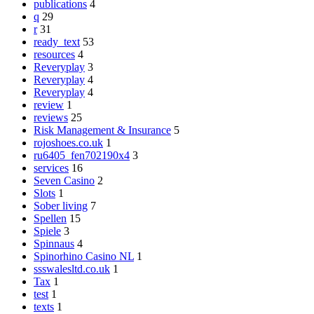
publications
4
q
29
r
31
ready_text
53
resources
4
Reveryplay
3
Reveryplay
4
Reveryplay
4
review
1
reviews
25
Risk Management & Insurance
5
rojoshoes.co.uk
1
ru6405_fen702190x4
3
services
16
Seven Casino
2
Slots
1
Sober living
7
Spellen
15
Spiele
3
Spinnaus
4
Spinorhino Casino NL
1
ssswalesltd.co.uk
1
Tax
1
test
1
texts
1