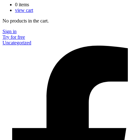
0
items
view cart
No products in the cart.
Sign in
Try for free
Uncategorized