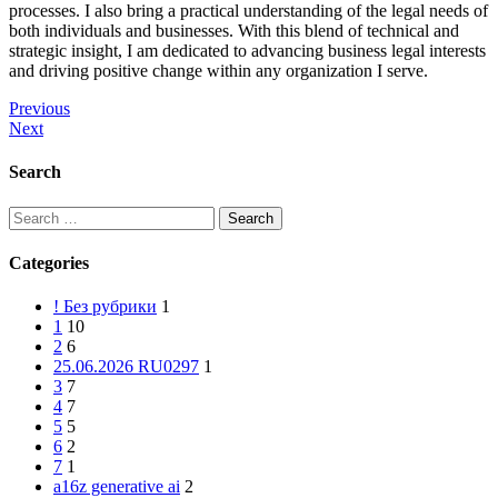
processes. I also bring a practical understanding of the legal needs of
both individuals and businesses. With this blend of technical and
strategic insight, I am dedicated to advancing business legal interests
and driving positive change within any organization I serve.
Post
Previous
Next
navigation
Search
Search
for:
Categories
! Без рубрики
1
1
10
2
6
25.06.2026 RU0297
1
3
7
4
7
5
5
6
2
7
1
a16z generative ai
2