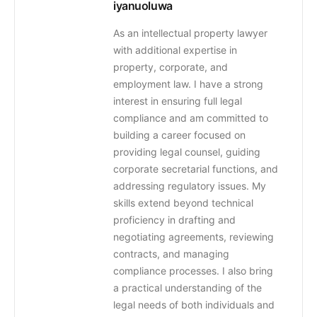
iyanuoluwa
As an intellectual property lawyer
with additional expertise in
property, corporate, and
employment law. I have a strong
interest in ensuring full legal
compliance and am committed to
building a career focused on
providing legal counsel, guiding
corporate secretarial functions, and
addressing regulatory issues. My
skills extend beyond technical
proficiency in drafting and
negotiating agreements, reviewing
contracts, and managing
compliance processes. I also bring
a practical understanding of the
legal needs of both individuals and