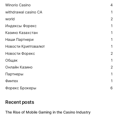
Winorio Casino
4
withdrawal casino CA
1
world
2
Индексы Форекс
1
Казино Казахстан
1
Наши Партнери
1
Новости Криптовалют
1
Новости Форекс
2
Общак
1
Онлайн Казино
2
Партнеры
1
Финтех
1
Форекс Брокеры
6
Recent posts
The Rise of Mobile Gaming in the Casino Industry