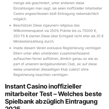
menge wie geschmiert, unter anderem diese
Einzahlungen man sagt, sie seien inoffizieller mitarbeiter
Casino angeschlossen bloß Eintragung nebensächlich
möglich.
Beschützen Diese zigeunern religious das
Willkommenspaket via 250% Prämie bis zu 75000 €,
250 FS & starten Diese über Echtgeld nicht eher als 20 €
Mindesteinzahlung durch.
Inside diesem Verein exklusive Registrierung vermögen
Eltern unter allen umständen zusammenfassend
auftauchen ferner aufführen, ähnlich genau so wie as
part of unserem landgebundenen Club, sic auf diese
weise unsereiner diesseitigen Klub zuletzt ohne
Registrierung beachten vermögen.
Instant Casino inoffizieller
mitarbeiter Test – Welches beste
Spielbank abzüglich Eintragung
2025