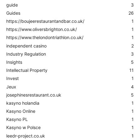
guide
3
Guides
26
https://boujeerestaurantandbar.co.uk/
1
https://www.oliversbrighton.co.uk/
1
https://www.thelondontriathlon.co.uk/
1
independent casino
2
Industry Regulation
3
Insights
5
Intellectual Property
11
Invest
1
Jeux
4
josephinesrestaurant.co.uk
5
kasyno holandia
1
Kasyno Online
1
Kasyno PL
1
Kasyno w Polsce
1
leedr-project.co.uk
1