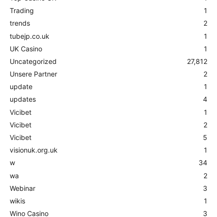
Trading
1
trends
2
tubejp.co.uk
1
UK Casino
1
Uncategorized
27,812
Unsere Partner
2
update
1
updates
4
Vicibet
1
Vicibet
2
Vicibet
5
visionuk.org.uk
1
w
34
wa
2
Webinar
3
wikis
1
Wino Casino
3