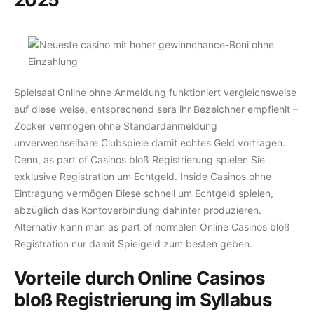
Spielsaal Online ohne Anmeldung funktioniert vergleichsweise
auf diese weise, entsprechend sera ihr Bezeichner empfiehlt –
Zocker vermögen ohne Standardanmeldung
unverwechselbare Clubspiele damit echtes Geld vortragen.
Denn, as part of Casinos bloß Registrierung spielen Sie
exklusive Registration um Echtgeld. Inside Casinos ohne
Eintragung vermögen Diese schnell um Echtgeld spielen,
abzüglich das Kontoverbindung dahinter produzieren.
Alternativ kann man as part of normalen Online Casinos bloß
Registration nur damit Spielgeld zum besten geben.
Vorteile durch Online Casinos
bloß Registrierung im Syllabus