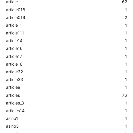
article
62
article018
1
article019
2
article11
4
article111
1
article14
1
article16
1
article17
1
article18
1
article32
1
article33
1
article9
1
articles
76
articles_3
1
articles14
1
asino1
4
asino3
1