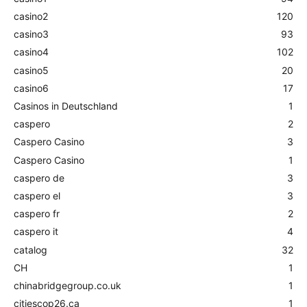
casino2
120
casino3
93
casino4
102
casino5
20
casino6
17
Casinos in Deutschland
1
caspero
2
Caspero Casino
3
Caspero Casino
1
caspero de
3
caspero el
3
caspero fr
2
caspero it
4
catalog
32
CH
1
chinabridgegroup.co.uk
1
citiescop26.ca
1