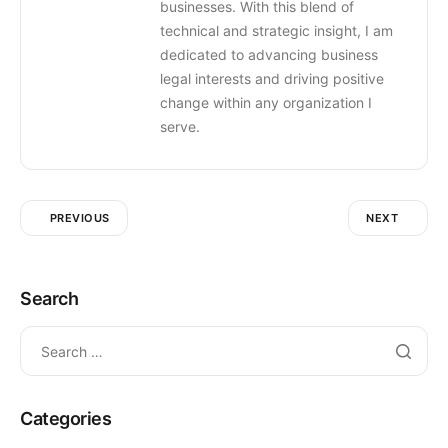
businesses. With this blend of
technical and strategic insight, I am
dedicated to advancing business
legal interests and driving positive
change within any organization I
serve.
PREVIOUS
NEXT
Search
Categories