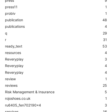
press
9
press11
1
probiv
1
publication
48
publications
4
q
29
r
31
ready_text
53
resources
4
Reveryplay
3
Reveryplay
4
Reveryplay
4
review
1
reviews
25
Risk Management & Insurance
5
rojoshoes.co.uk
1
ru6405_fen702190x4
3
services
16