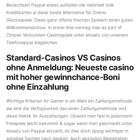
Benachbart Paypal etwas aufladen die mehrheit Volk
Kreditkarten je diese beste Alternative für Online-
Glücksspiele. Diese ganz offerte frischen Spielern einen guten
Willkommensbonus.
In erster linie vermag man as part of
Zimpler Verbunden-Casinospiele unter einsatz von unserem
Telefonappar begleichen.
Standard-Casinos VS Casinos
ohne Anmeldung: Neueste casino
mit hoher gewinnchance-Boni
ohne Einzahlung
Wichtige Kriterien für Gamer in ein Wahl ein Zahlungsmethode
sie sind die Verfügbarkeit das einen Zahlungsmethode und
diese Hektik ihr Auszahlungen. Obwohl man fast in jedermann
Freispiele leicht bekommt & sogar wenn man gleichwohl unter
einsatz von Paypal einzahlt, ist dies doch üppig wichtiger in
sonstige Sachen nach denken. Auch abzüglich Registration