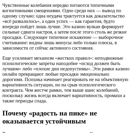
Чувственные колебания нередко питаются типичными
когнитивными смещениями. Одно среди них — вывод по
одному случаю: одна неудача трактуется как доказательство
«всё развалилось», а один успех — как гарантия, будто
впереди пойдет лишь лучше. Это казино вулкан формирует
сильные сдвиги настроя, а затем после этого столь же резкие
просадки. Следующее типичное искажение — выборочное
считывание: видны лишь минусы либо только плюсы, в
зависимости от сейчас активного состояния.
Еще усиливает механизм «жестких правил»: неподвижные
психологические запреты наподобие «исход должен быть
лучшим» либо «плохие дни недопустимы». Эти рамки казино
онлайн превращают любые просадки эмоционально
дорогими. Психика начинает реагировать не на объективную
вариативность ситуации, но на срыв психологического
контракта. Чем жестче рамки, тем выше шанс колебаний,
поскольку жизнь всегда включает вариативность, промахи а
также периоды спада.
Почему «радость на пике» не
оказывается устойчивым