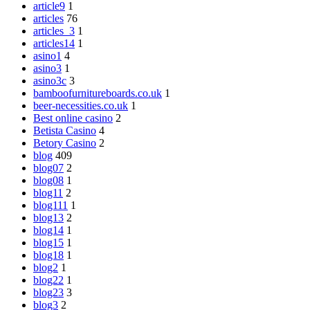
article9
1
articles
76
articles_3
1
articles14
1
asino1
4
asino3
1
asino3c
3
bamboofurnitureboards.co.uk
1
beer-necessities.co.uk
1
Best online casino
2
Betista Casino
4
Betory Casino
2
blog
409
blog07
2
blog08
1
blog11
2
blog111
1
blog13
2
blog14
1
blog15
1
blog18
1
blog2
1
blog22
1
blog23
3
blog3
2