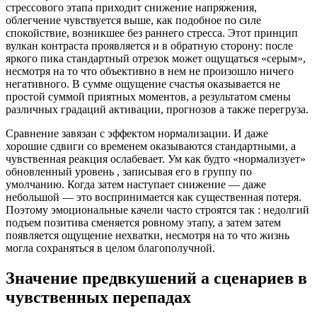
стрессового этапа приходит снижение напряжения,
облегчение чувствуется выше, как подобное по силе
спокойствие, возникшее без раннего стресса. Этот принцип
вулкан контраста проявляется и в обратную сторону: после
яркого пика стандартный отрезок может ощущаться «серым»,
несмотря на то что объективно в нем не произошло ничего
негативного. В сумме ощущение счастья оказывается не
простой суммой приятных моментов, а результатом смены
различных градаций активации, прогнозов а также перегруза.
Сравнение завязан с эффектом нормализации. И даже
хорошие сдвиги со временем оказываются стандартными, а
чувственная реакция ослабевает. Ум как будто «нормализует»
обновленный уровень , записывая его в группу по
умолчанию. Когда затем наступает снижение — даже
небольшой — это воспринимается как существенная потеря.
Поэтому эмоциональные качели часто строятся так : недолгий
подъем позитива сменяется ровному этапу, а затем затем
появляется ощущение нехватки, несмотря на то что жизнь
могла сохраняться в целом благополучной.
Значение предвкушений а сценариев в
чувственных перепадах