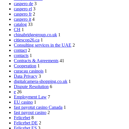
caspero de
3
caspero el
3
caspero fr
2
caspero it
4
catalog
33
CH
1
chinabridgegroup.co.uk
1
citiescop26.ca
1
Consulting services in the UAE
2
contact
2
contacts
1
Contracts & Agreements
41
Cooperation
1
curacau casinois
1
Data Privacy
3
digitalcamera-shopping.co.uk
1
Dispute Resolution
6
e
26
Employment Law
7
EU casino
1
fast payotut casino Canada
1
fast payout casino
2
Felicebet
8
Felicebet DE
2
Felicebet ES
3