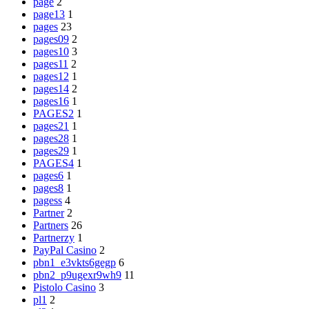
page
2
page13
1
pages
23
pages09
2
pages10
3
pages11
2
pages12
1
pages14
2
pages16
1
PAGES2
1
pages21
1
pages28
1
pages29
1
PAGES4
1
pages6
1
pages8
1
pagess
4
Partner
2
Partners
26
Partnerzy
1
PayPal Casino
2
pbn1_e3vkts6gegp
6
pbn2_p9ugexr9wh9
11
Pistolo Casino
3
pl1
2