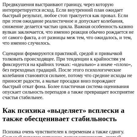
Предвкушения выстраивают границу, через которую
интерпретируется исход. Если внутренний план ожидает
быстрый результат, любое стоп трактуется как провал. Если
при этом ожидание реалистичное и допускает колебания,
снижение делается частью цикла. Важная особенность казино
вулкан заключается, что именно реакция обычно рождается не
от самого факта, а от разницы меж тем, что ожидалось, и тем,
что именно случилось.
Сценарии формируются практикой, средой и привычкой
толковать происходящее. При тенденции к крайностям ум
фиксируется на крайних точках: «идеально» а иначе «плохо»,
без переходных градаций. После этого психологические
колебания становятся сильнее, потому что средние исходы не
приносят радости, а малые просадки вниз порождают
быстрый откат фона. Более пластичная система оценивания
опускает сильность перепадов а также превращает восприятие
счастья стабильнее.
Как психика «выделяет» всплески а
также обесценивает стабильность
Психика очень чувствителен к переменам а также сдвигу.