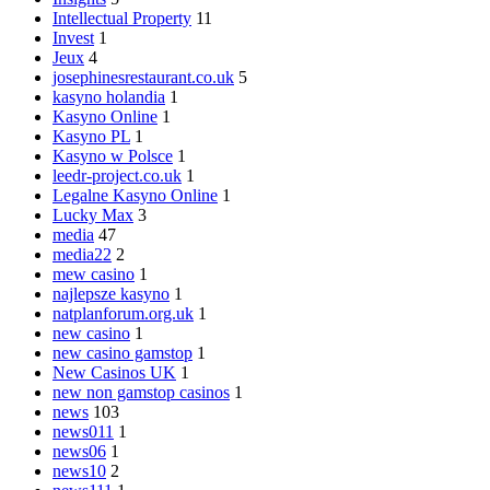
Intellectual Property
11
Invest
1
Jeux
4
josephinesrestaurant.co.uk
5
kasyno holandia
1
Kasyno Online
1
Kasyno PL
1
Kasyno w Polsce
1
leedr-project.co.uk
1
Legalne Kasyno Online
1
Lucky Max
3
media
47
media22
2
mew casino
1
najlepsze kasyno
1
natplanforum.org.uk
1
new casino
1
new casino gamstop
1
New Casinos UK
1
new non gamstop casinos
1
news
103
news011
1
news06
1
news10
2