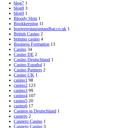
blog7
1
blog8
3
blog9
1
Bloody Slots
1
Bookkeeping
11
boujeerestaurantandbar.co.uk
1
British Casino
2
britsino casino
4
Business Formation
13
Casino
34
Casino DE
2
Casino Deutschland
1
Casino Español
1
Casino Partners
2
Casino UK
1
casino1
98
casino2
123
casino3
99
casino4
107
casino5
20
casino6
17
Casinos in Deutschland
1
caspero
2
Caspero Casino
1
Caspero Casino
3