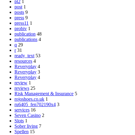
pl2
1
post
1
posts
9
press
9
press11
1
probiv
1
publication
48
publications
4
q
29
r
31
ready_text
53
resources
4
Reveryplay
4
Reveryplay
3
Reveryplay
4
review
1
reviews
25
Risk Management & Insurance
5
rojoshoes.co.uk
1
ru6405_fen702190x4
3
services
16
Seven Casino
2
Slots
1
Sober living
7
Spellen
15