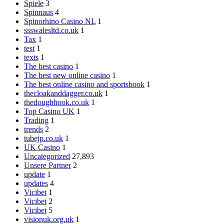
Spiele
3
Spinnaus
4
Spinorhino Casino NL
1
ssswalesltd.co.uk
1
Tax
1
test
1
texts
1
The best casino
1
The best new online casino
1
The best online casino and sportsbook
1
thecloakanddagger.co.uk
1
thedoughhook.co.uk
1
Top Casino UK
1
Trading
1
trends
2
tubejp.co.uk
1
UK Casino
1
Uncategorized
27,893
Unsere Partner
2
update
1
updates
4
Vicibet
1
Vicibet
2
Vicibet
5
visionuk.org.uk
1