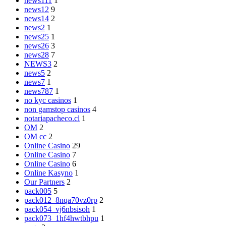
news111
1
news12
9
news14
2
news2
1
news25
1
news26
3
news28
7
NEWS3
2
news5
2
news7
1
news787
1
no kyc casinos
1
non gamstop casinos
4
notariapacheco.cl
1
OM
2
OM cc
2
Online Casino
29
Online Casino
7
Online Casino
6
Online Kasyno
1
Our Partners
2
pack005
5
pack012_8nqa70vz0rp
2
pack054_vj6nbsisoh
1
pack073_1hf4hwtbhpu
1