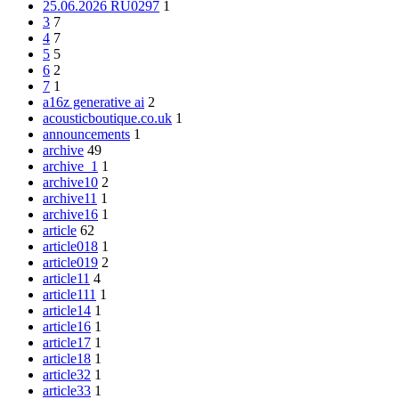
25.06.2026 RU0297
1
3
7
4
7
5
5
6
2
7
1
a16z generative ai
2
acousticboutique.co.uk
1
announcements
1
archive
49
archive_1
1
archive10
2
archive11
1
archive16
1
article
62
article018
1
article019
2
article11
4
article111
1
article14
1
article16
1
article17
1
article18
1
article32
1
article33
1