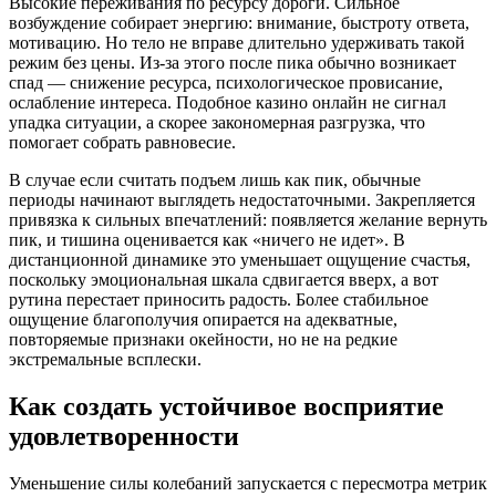
Высокие переживания по ресурсу дороги. Сильное
возбуждение собирает энергию: внимание, быстроту ответа,
мотивацию. Но тело не вправе длительно удерживать такой
режим без цены. Из-за этого после пика обычно возникает
спад — снижение ресурса, психологическое провисание,
ослабление интереса. Подобное казино онлайн не сигнал
упадка ситуации, а скорее закономерная разгрузка, что
помогает собрать равновесие.
В случае если считать подъем лишь как пик, обычные
периоды начинают выглядеть недостаточными. Закрепляется
привязка к сильных впечатлений: появляется желание вернуть
пик, и тишина оценивается как «ничего не идет». В
дистанционной динамике это уменьшает ощущение счастья,
поскольку эмоциональная шкала сдвигается вверх, а вот
рутина перестает приносить радость. Более стабильное
ощущение благополучия опирается на адекватные,
повторяемые признаки окейности, но не на редкие
экстремальные всплески.
Как создать устойчивое восприятие
удовлетворенности
Уменьшение силы колебаний запускается с пересмотра метрик