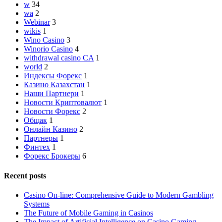
w
34
wa
2
Webinar
3
wikis
1
Wino Casino
3
Winorio Casino
4
withdrawal casino CA
1
world
2
Индексы Форекс
1
Казино Казахстан
1
Наши Партнери
1
Новости Криптовалют
1
Новости Форекс
2
Общак
1
Онлайн Казино
2
Партнеры
1
Финтех
1
Форекс Брокеры
6
Recent posts
Casino On-line: Comprehensive Guide to Modern Gambling
Systems
The Future of Mobile Gaming in Casinos
The Impact of Artificial Intelligence on Casino Gaming