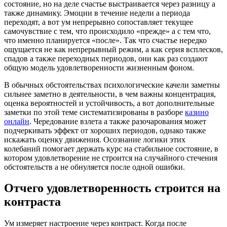
состояние, но на деле счастье выстраивается через разницу а
также динамику. Эмоции в течение недели а периода
переходят, а вот ум непрерывно сопоставляет текущее
самочувствие с тем, что происходило «прежде» а с тем что,
что именно планируется «после». Так что счастье нередко
ощущается не как непрерывный режим, а как серия всплесков,
спадов а также переходных периодов, они как раз создают
общую модель удовлетворенности жизненным фоном.
В обычных обстоятельствах психологические качели заметны
сильнее заметно в деятельности, в чем важны концентрация,
оценка вероятностей и устойчивость, а вот дополнительные
заметки по этой теме систематизированы в разборе
казино
онлайн
. Чередование взлета а также разочарования может
подчеркивать эффект от хороших периодов, однако также
искажать оценку движения. Осознание логики этих
колебаний помогает держать курс на стабильное состояние, в
котором удовлетворение не строится на случайного стечения
обстоятельств а не обнуляется после одной ошибки.
Отчего удовлетворенность строится на
контраста
Ум измеряет настроение через контраст. Когда после