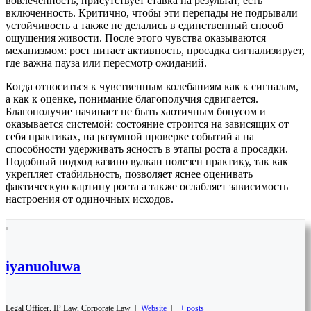
вовлеченность, присутствует ставка на результат, есть
включенность. Критично, чтобы эти перепады не подрывали
устойчивость а также не делались в единственный способ
ощущения живости. После этого чувства оказываются
механизмом: рост питает активность, просадка сигнализирует,
где важна пауза или пересмотр ожиданий.
Когда относиться к чувственным колебаниям как к сигналам,
а как к оценке, понимание благополучия сдвигается.
Благополучие начинает не быть хаотичным бонусом и
оказывается системой: состояние строится на зависящих от
себя практиках, на разумной проверке событий а на
способности удерживать ясность в этапы роста а просадки.
Подобный подход казино вулкан полезен практику, так как
укрепляет стабильность, позволяет яснее оценивать
фактическую картину роста а также ослабляет зависимость
настроения от одиночных исходов.
iyanuoluwa
Legal Officer, IP Law, Corporate Law
|
Website
|
+ posts