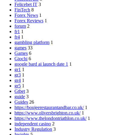
Felicebet IT
3
FinTech
8
Forex News
1
Forex Reviews
1
forum
2
fr1
1
fr4
1
gambling platform
1
games
33
Games
6
Giochi
6
google bard ai launch date 1
1
gr1
1
gr3
1
gr4
1
gr5
1
Gtbet
3
guide
3
Guides
26
https://boujeerestaurantandbar.co.uk/
1
https://www.oliversbrighton.co.uk/
1
https://www.thelondontriathlon.co.uk/
1
independent casino
2
Industry Regulation
3
Insights
5