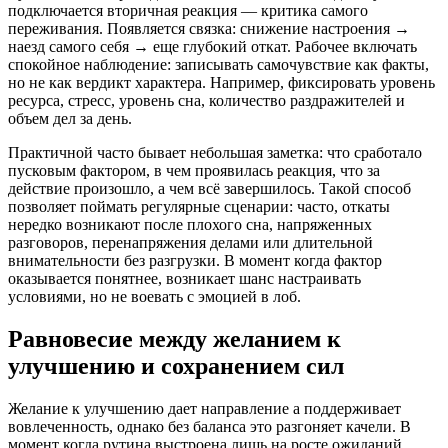
подключается вторичная реакция — критика самого
переживания. Появляется связка: снижение настроения →
наезд самого себя → еще глубокий откат. Рабочее включать
спокойное наблюдение: записывать самочувствие как факты,
но не как вердикт характера. Например, фиксировать уровень
ресурса, стресс, уровень сна, количество раздражителей и
объем дел за день.
Практичной часто бывает небольшая заметка: что сработало
пусковым фактором, в чем проявилась реакция, что за
действие произошло, а чем всё завершилось. Такой способ
позволяет поймать регулярные сценарии: часто, откаты
нередко возникают после плохого сна, напряженных
разговоров, перенапряжения делами или длительной
внимательности без разгрузки. В момент когда фактор
оказывается понятнее, возникает шанс настраивать
условиями, но не воевать с эмоцией в лоб.
Равновесие между желанием к
улучшению и сохранением сил
Желание к улучшению дает направление а поддерживает
вовлеченность, однако без баланса это разгоняет качели. В
момент когда рутина выстроена лишь на росте ожиданий,