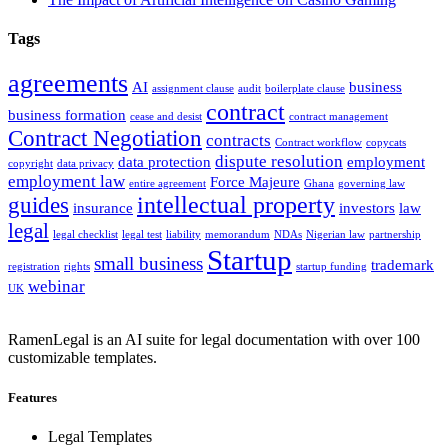
Tags
agreements
AI
business
assignment clause
audit
boilerplate clause
contract
business formation
cease and desist
contract management
Contract Negotiation
contracts
Contract workflow
copycats
dispute resolution
data protection
employment
copyright
data privacy
employment law
Force Majeure
entire agreement
Ghana
governing law
intellectual property
guides
insurance
investors
law
legal
legal checklist
legal test
liability
memorandum
NDAs
Nigerian law
partnership
Startup
small business
trademark
registration
rights
startup funding
webinar
UK
RamenLegal is an AI suite for legal documentation with over 100
customizable templates.
Features
Legal Templates