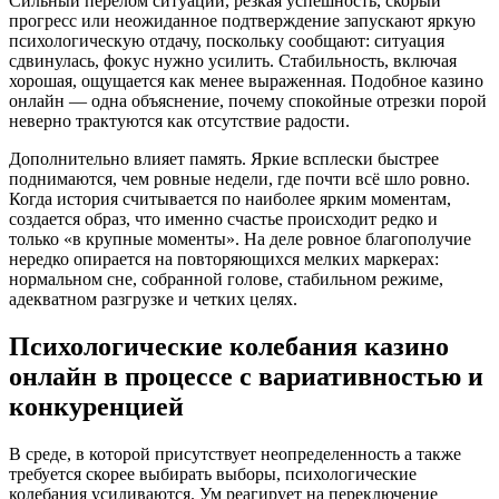
Сильный перелом ситуации, резкая успешность, скорый
прогресс или неожиданное подтверждение запускают яркую
психологическую отдачу, поскольку сообщают: ситуация
сдвинулась, фокус нужно усилить. Стабильность, включая
хорошая, ощущается как менее выраженная. Подобное казино
онлайн — одна объяснение, почему спокойные отрезки порой
неверно трактуются как отсутствие радости.
Дополнительно влияет память. Яркие всплески быстрее
поднимаются, чем ровные недели, где почти всё шло ровно.
Когда история считывается по наиболее ярким моментам,
создается образ, что именно счастье происходит редко и
только «в крупные моменты». На деле ровное благополучие
нередко опирается на повторяющихся мелких маркерах:
нормальном сне, собранной голове, стабильном режиме,
адекватном разгрузке и четких целях.
Психологические колебания казино
онлайн в процессе с вариативностью и
конкуренцией
В среде, в которой присутствует неопределенность а также
требуется скорее выбирать выборы, психологические
колебания усиливаются. Ум реагирует на переключение