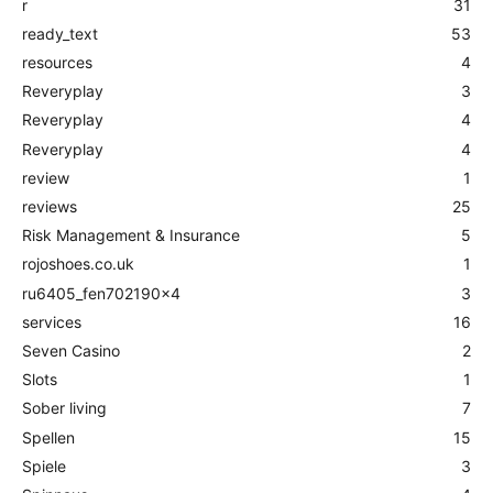
r
31
ready_text
53
resources
4
Reveryplay
3
Reveryplay
4
Reveryplay
4
review
1
reviews
25
Risk Management & Insurance
5
rojoshoes.co.uk
1
ru6405_fen702190x4
3
services
16
Seven Casino
2
Slots
1
Sober living
7
Spellen
15
Spiele
3