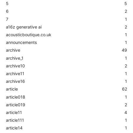
5
5
6
2
7
1
a16z generative ai
2
acousticboutique.co.uk
1
announcements
1
archive
49
archive_1
1
archive10
2
archive11
1
archive16
1
article
62
article018
1
article019
2
article11
4
article111
1
article14
1