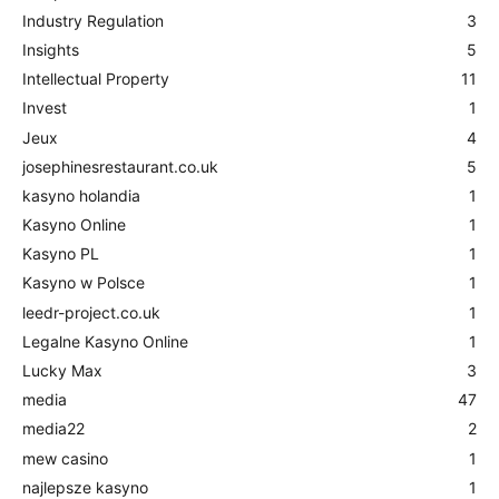
Industry Regulation
3
Insights
5
Intellectual Property
11
Invest
1
Jeux
4
josephinesrestaurant.co.uk
5
kasyno holandia
1
Kasyno Online
1
Kasyno PL
1
Kasyno w Polsce
1
leedr-project.co.uk
1
Legalne Kasyno Online
1
Lucky Max
3
media
47
media22
2
mew casino
1
najlepsze kasyno
1