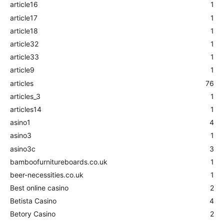
article16
1
article17
1
article18
1
article32
1
article33
1
article9
1
articles
76
articles_3
1
articles14
1
asino1
4
asino3
1
asino3c
3
bamboofurnitureboards.co.uk
1
beer-necessities.co.uk
1
Best online casino
2
Betista Casino
4
Betory Casino
2