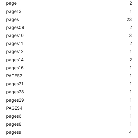
page
2
page13
1
pages
23
pages09
2
pages10
3
pages11
2
pages12
1
pages14
2
pages16
1
PAGES2
1
pages21
1
pages28
1
pages29
1
PAGES4
1
pages6
1
pages8
1
pagess
4