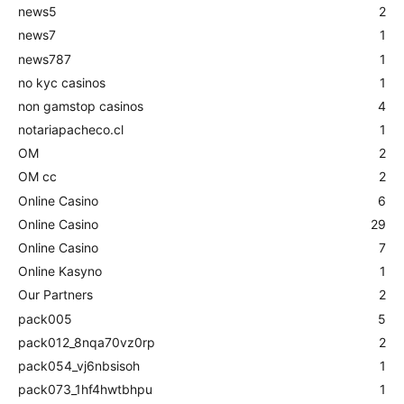
news5
2
news7
1
news787
1
no kyc casinos
1
non gamstop casinos
4
notariapacheco.cl
1
OM
2
OM cc
2
Online Casino
6
Online Casino
29
Online Casino
7
Online Kasyno
1
Our Partners
2
pack005
5
pack012_8nqa70vz0rp
2
pack054_vj6nbsisoh
1
pack073_1hf4hwtbhpu
1