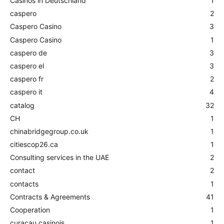
Casinos in Deutschland
1
caspero
2
Caspero Casino
3
Caspero Casino
1
caspero de
3
caspero el
3
caspero fr
2
caspero it
4
catalog
32
CH
1
chinabridgegroup.co.uk
1
citiescop26.ca
1
Consulting services in the UAE
2
contact
2
contacts
1
Contracts & Agreements
41
Cooperation
1
curacau casinois
1