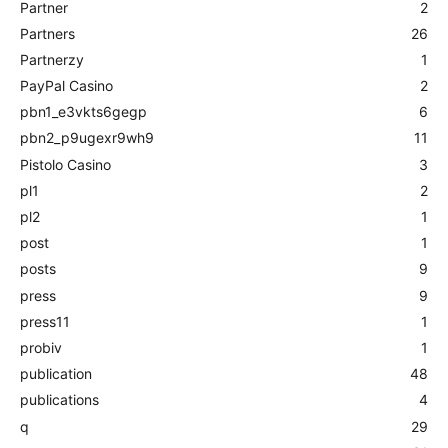
Partner
2
Partners
26
Partnerzy
1
PayPal Casino
2
pbn1_e3vkts6gegp
6
pbn2_p9ugexr9wh9
11
Pistolo Casino
3
pl1
2
pl2
1
post
1
posts
9
press
9
press11
1
probiv
1
publication
48
publications
4
q
29