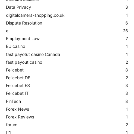
Data Privacy
3
digitalcamera-shopping.co.uk
1
Dispute Resolution
6
e
26
Employment Law
7
EU casino
1
fast payotut casino Canada
1
fast payout casino
2
Felicebet
8
Felicebet DE
2
Felicebet ES
3
Felicebet IT
3
FinTech
8
Forex News
1
Forex Reviews
1
forum
2
fr1
1