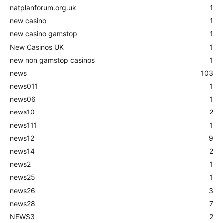
natplanforum.org.uk
1
new casino
1
new casino gamstop
1
New Casinos UK
1
new non gamstop casinos
1
news
103
news011
1
news06
1
news10
2
news111
1
news12
9
news14
2
news2
1
news25
1
news26
3
news28
7
NEWS3
2