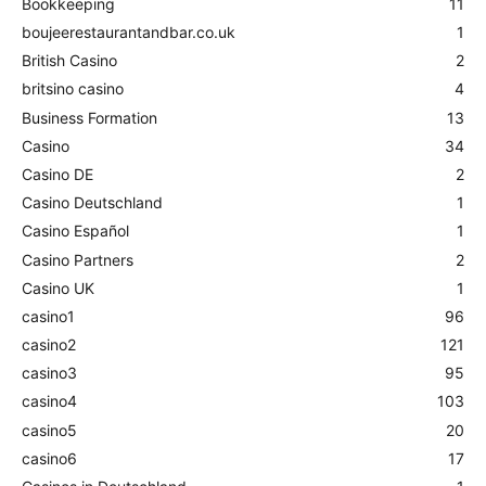
Bookkeeping
11
boujeerestaurantandbar.co.uk
1
British Casino
2
britsino casino
4
Business Formation
13
Casino
34
Casino DE
2
Casino Deutschland
1
Casino Español
1
Casino Partners
2
Casino UK
1
casino1
96
casino2
121
casino3
95
casino4
103
casino5
20
casino6
17