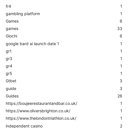
fr4
1
gambling platform
1
Games
6
games
33
Giochi
6
google bard ai launch date 1
1
gr1
1
gr3
1
gr4
1
gr5
1
Gtbet
3
guide
3
Guides
26
https://boujeerestaurantandbar.co.uk/
1
https://www.oliversbrighton.co.uk/
1
https://www.thelondontriathlon.co.uk/
1
independent casino
2