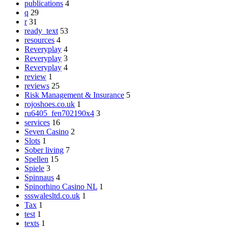
publications
4
q
29
r
31
ready_text
53
resources
4
Reveryplay
4
Reveryplay
3
Reveryplay
4
review
1
reviews
25
Risk Management & Insurance
5
rojoshoes.co.uk
1
ru6405_fen702190x4
3
services
16
Seven Casino
2
Slots
1
Sober living
7
Spellen
15
Spiele
3
Spinnaus
4
Spinorhino Casino NL
1
ssswalesltd.co.uk
1
Tax
1
test
1
texts
1