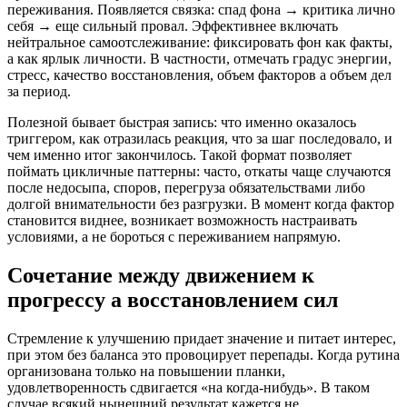
переживания. Появляется связка: спад фона → критика лично
себя → еще сильный провал. Эффективнее включать
нейтральное самоотслеживание: фиксировать фон как факты,
а как ярлык личности. В частности, отмечать градус энергии,
стресс, качество восстановления, объем факторов а объем дел
за период.
Полезной бывает быстрая запись: что именно оказалось
триггером, как отразилась реакция, что за шаг последовало, и
чем именно итог закончилось. Такой формат позволяет
поймать цикличные паттерны: часто, откаты чаще случаются
после недосыпа, споров, перегруза обязательствами либо
долгой внимательности без разгрузки. В момент когда фактор
становится виднее, возникает возможность настраивать
условиями, а не бороться с переживанием напрямую.
Сочетание между движением к
прогрессу а восстановлением сил
Стремление к улучшению придает значение и питает интерес,
при этом без баланса это провоцирует перепады. Когда рутина
организована только на повышении планки,
удовлетворенность сдвигается «на когда-нибудь». В таком
случае всякий нынешний результат кажется не