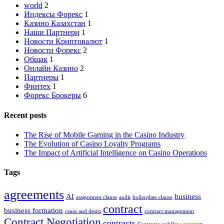
world
2
Индексы Форекс
1
Казино Казахстан
1
Наши Партнери
1
Новости Криптовалют
1
Новости Форекс
2
Общак
1
Онлайн Казино
2
Партнеры
1
Финтех
1
Форекс Брокеры
6
Recent posts
The Rise of Mobile Gaming in the Casino Industry
The Evolution of Casino Loyalty Programs
The Impact of Artificial Intelligence on Casino Operations
Tags
agreements
AI
business
assignment clause
audit
boilerplate clause
contract
business formation
cease and desist
contract management
Contract Negotiation
contracts