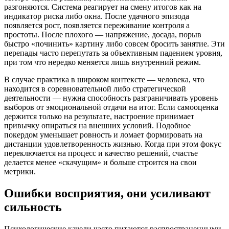
разгоняются. Система реагирует на смену итогов как на
индикатор риска либо окна. После удачного эпизода
появляется рост, появляется переживание контроля а
простоты. После плохого — напряжение, досада, порыв
быстро «починить» картину либо совсем бросить занятие. Эти
перепады часто перепутать за объективным падением уровня,
при том что нередко меняется лишь внутренний режим.
В случае практика в широком контексте — человека, что
находится в соревновательной либо стратегической
деятельности — нужна способность разграничивать уровень
выборов от эмоциональной отдачи на итог. Если самооценка
держится только на результате, настроение принимает
привычку опираться на внешних условий. Подобное
покердом уменьшает ровность и ломает формировать на
дистанции удовлетворенность жизнью. Когда при этом фокус
переключается на процесс и качество решений, счастье
делается менее «скачущим» и больше строится на свои
метрики.
Ошибки восприятия, они усиливают
сильность
Психологические качели часто питаются распространенными