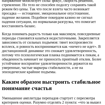
напряжение мобилизует силы: фокус, скорость решений,
стремление. Но тело не способен подолгу сохранять такой
режим без цены. Так что после взлета часто возникает
просадка — истощение, эмоциональное опустошение,
падение желания. Подобное покердом казино не сигнал
падения ситуации, но нормальная разгрузка, что помогает
восстановить баланс.
Когда понимать радость только как максимум, повседневные
периоды становятся казаться недостаточными. Закрепляется
зависимость от сильных подъемов: тянет воспроизвести
всплеск, и ровность воспринимается как «ничего не идет». В
дистанционной динамике это снижает удовлетворенность,
потому что психологическая планка поднимается к пикам, а
обыденность начинает не приносить приятный отклик. Более
устойчивое восприятие удовлетворенности держится на
умеренные, частые маркеры стабильности, а не на
эпизодические крайние подъемы.
Каким образом выстроить стабильное
понимание счастья
Уменьшение амплитуды перепадов стартует с пересмотра
критериев оценки. Разумно отделять 2 пункта: «что за вышел