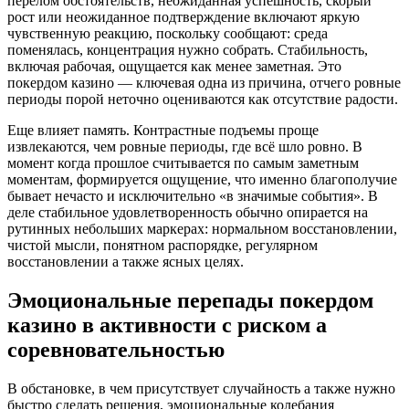
перелом обстоятельств, неожиданная успешность, скорый
рост или неожиданное подтверждение включают яркую
чувственную реакцию, поскольку сообщают: среда
поменялась, концентрация нужно собрать. Стабильность,
включая рабочая, ощущается как менее заметная. Это
покердом казино — ключевая одна из причина, отчего ровные
периоды порой неточно оцениваются как отсутствие радости.
Еще влияет память. Контрастные подъемы проще
извлекаются, чем ровные периоды, где всё шло ровно. В
момент когда прошлое считывается по самым заметным
моментам, формируется ощущение, что именно благополучие
бывает нечасто и исключительно «в значимые события». В
деле стабильное удовлетворенность обычно опирается на
рутинных небольших маркерах: нормальном восстановлении,
чистой мысли, понятном распорядке, регулярном
восстановлении а также ясных целях.
Эмоциональные перепады покердом
казино в активности с риском а
соревновательностью
В обстановке, в чем присутствует случайность а также нужно
быстро сделать решения, эмоциональные колебания