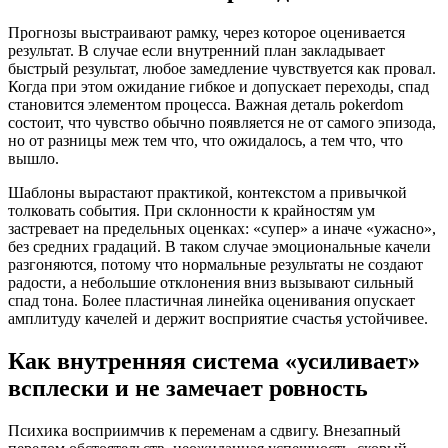
Прогнозы выстраивают рамку, через которое оценивается
результат. В случае если внутренний план закладывает
быстрый результат, любое замедление чувствуется как провал.
Когда при этом ожидание гибкое и допускает переходы, спад
становится элементом процесса. Важная деталь pokerdom
состоит, что чувство обычно появляется не от самого эпизода,
но от разницы меж тем что, что ожидалось, а тем что, что
вышло.
Шаблоны вырастают практикой, контекстом а привычкой
толковать события. При склонности к крайностям ум
застревает на предельных оценках: «супер» а иначе «ужасно»,
без средних градаций. В таком случае эмоциональные качели
разгоняются, потому что нормальные результаты не создают
радости, а небольшие отклонения вниз вызывают сильный
спад тона. Более пластичная линейка оценивания опускает
амплитуду качелей и держит восприятие счастья устойчивее.
Как внутренняя система «усиливает»
всплески и не замечает ровность
Психика восприимчив к переменам а сдвигу. Внезапный