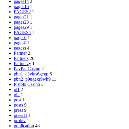
pages14
2
pages16
1
PAGES2
1
pages21
1
pages28
1
pages29
1
PAGES4
1
pages6
1
pages8
1
pagess
4
Partner
2
Partners
26
Partnerzy
1
PayPal Casino
2
pbn1_e3vkts6gegp
6
pbn2_p9ugexr9wh9
11
Pistolo Casino
3
pl1
2
pl2
1
post
1
posts
9
press
9
press11
1
probiv
1
publication
48