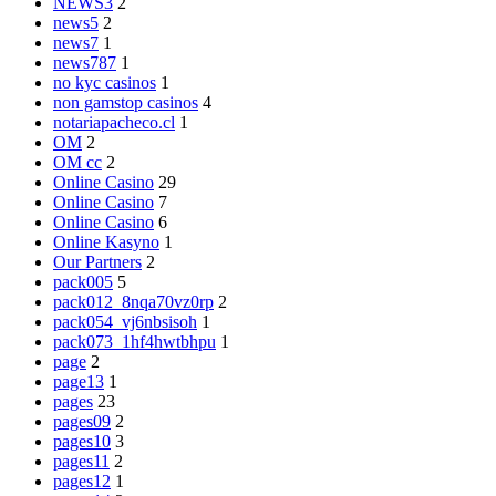
NEWS3
2
news5
2
news7
1
news787
1
no kyc casinos
1
non gamstop casinos
4
notariapacheco.cl
1
OM
2
OM cc
2
Online Casino
29
Online Casino
7
Online Casino
6
Online Kasyno
1
Our Partners
2
pack005
5
pack012_8nqa70vz0rp
2
pack054_vj6nbsisoh
1
pack073_1hf4hwtbhpu
1
page
2
page13
1
pages
23
pages09
2
pages10
3
pages11
2
pages12
1