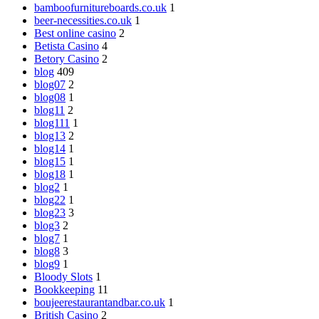
bamboofurnitureboards.co.uk
1
beer-necessities.co.uk
1
Best online casino
2
Betista Casino
4
Betory Casino
2
blog
409
blog07
2
blog08
1
blog11
2
blog111
1
blog13
2
blog14
1
blog15
1
blog18
1
blog2
1
blog22
1
blog23
3
blog3
2
blog7
1
blog8
3
blog9
1
Bloody Slots
1
Bookkeeping
11
boujeerestaurantandbar.co.uk
1
British Casino
2