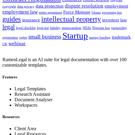
Contract workflow
copycats
dispute resolution
data protection
employment
copyright
data privacy
employment law
Force Majeure
entire agreement
Ghana
governing law
intellectual property
guides
insurance
investors
law
legal
legal checklist
legal test
liability
memorandum
NDAs
Nigerian law
partnership
Startup
small business
trademark
registration
rights
startup funding
webinar
UK
RamenLegal is an AI suite for legal documentation with over 100
customizable templates.
Features
Legal Templates
Research Assistant
Document Analyser
Workspaces
Resources
Client Area
Legal Resources