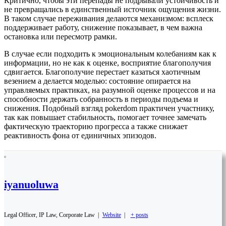
Критично, чтобы эти перепады не подрывали устойчивость и
не превращались в единственный источник ощущения жизни.
В таком случае переживания делаются механизмом: всплеск
поддерживает работу, снижение показывает, в чем важна
остановка или пересмотр рамки.
В случае если подходить к эмоциональным колебаниям как к
информации, но не как к оценке, восприятие благополучия
сдвигается. Благополучие перестает казаться хаотичным
везением а делается моделью: состояние опирается на
управляемых практиках, на разумной оценке процессов и на
способности держать собранность в периоды подъема и
снижения. Подобный взгляд pokerdom практичен участнику,
так как повышает стабильность, помогает точнее замечать
фактическую траекторию прогресса а также снижает
реактивность фона от единичных эпизодов.
iyanuoluwa
Legal Officer, IP Law, Corporate Law
|
Website
|
+ posts