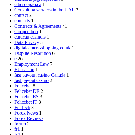
citiescop26.ca
1
Consulting services in the UAE
2
contact
2
contacts
1
Contracts & Agreements
41
Cooperation
1
curacau casinois
1
Data Privacy
3
digitalcamera-shopping.co.uk
1
Dispute Resolution
6
e
26
Employment Law
7
EU casino
1
fast payotut casino Canada
1
fast payout casino
2
Felicebet
8
Felicebet DE
2
Felicebet ES
3
Felicebet IT
3
FinTech
8
Forex News
1
Forex Reviews
1
forum
2
fr1
1
fr4
1