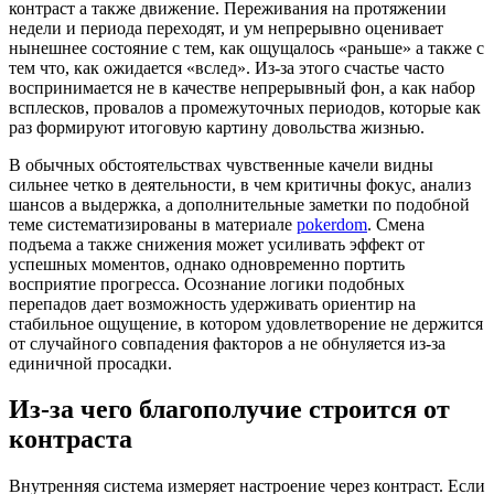
контраст а также движение. Переживания на протяжении
недели и периода переходят, и ум непрерывно оценивает
нынешнее состояние с тем, как ощущалось «раньше» а также с
тем что, как ожидается «вслед». Из-за этого счастье часто
воспринимается не в качестве непрерывный фон, а как набор
всплесков, провалов а промежуточных периодов, которые как
раз формируют итоговую картину довольства жизнью.
В обычных обстоятельствах чувственные качели видны
сильнее четко в деятельности, в чем критичны фокус, анализ
шансов а выдержка, а дополнительные заметки по подобной
теме систематизированы в материале
pokerdom
. Смена
подъема а также снижения может усиливать эффект от
успешных моментов, однако одновременно портить
восприятие прогресса. Осознание логики подобных
перепадов дает возможность удерживать ориентир на
стабильное ощущение, в котором удовлетворение не держится
от случайного совпадения факторов а не обнуляется из-за
единичной просадки.
Из-за чего благополучие строится от
контраста
Внутренняя система измеряет настроение через контраст. Если