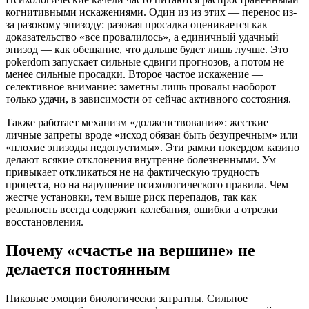
когнитивными искажениями. Один из из этих — перенос из-
за разовому эпизоду: разовая просадка оценивается как
доказательство «все провалилось», а единичный удачный
эпизод — как обещание, что дальше будет лишь лучше. Это
pokerdom запускает сильные сдвиги прогнозов, а потом не
менее сильные просадки. Второе частое искажение —
селективное внимание: заметны лишь провалы наоборот
только удачи, в зависимости от сейчас активного состояния.
Также работает механизм «долженствования»: жесткие
личные запреты вроде «исход обязан быть безупречным» или
«плохие эпизоды недопустимы». Эти рамки покердом казино
делают всякие отклонения внутренне болезненными. Ум
привыкает откликаться не на фактическую трудность
процесса, но на нарушение психологического правила. Чем
жестче установки, тем выше риск перепадов, так как
реальность всегда содержит колебания, ошибки а отрезки
восстановления.
Почему «счастье на вершине» не
делается постоянным
Пиковые эмоции биологически затратны. Сильное