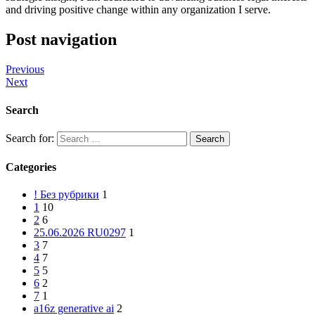
and driving positive change within any organization I serve.
Post navigation
Previous
Next
Search
Search for:
Categories
! Без рубрики
1
1
10
2
6
25.06.2026 RU0297
1
3
7
4
7
5
5
6
2
7
1
a16z generative ai
2