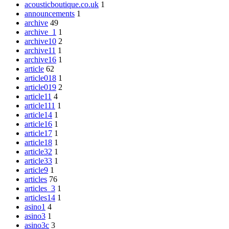
acousticboutique.co.uk
1
announcements
1
archive
49
archive_1
1
archive10
2
archive11
1
archive16
1
article
62
article018
1
article019
2
article11
4
article111
1
article14
1
article16
1
article17
1
article18
1
article32
1
article33
1
article9
1
articles
76
articles_3
1
articles14
1
asino1
4
asino3
1
asino3c
3