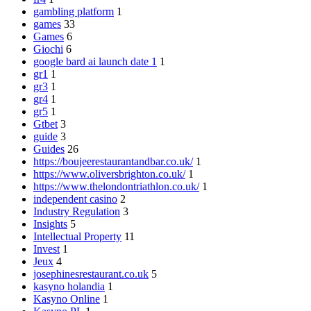
gambling platform
1
games
33
Games
6
Giochi
6
google bard ai launch date 1
1
gr1
1
gr3
1
gr4
1
gr5
1
Gtbet
3
guide
3
Guides
26
https://boujeerestaurantandbar.co.uk/
1
https://www.oliversbrighton.co.uk/
1
https://www.thelondontriathlon.co.uk/
1
independent casino
2
Industry Regulation
3
Insights
5
Intellectual Property
11
Invest
1
Jeux
4
josephinesrestaurant.co.uk
5
kasyno holandia
1
Kasyno Online
1