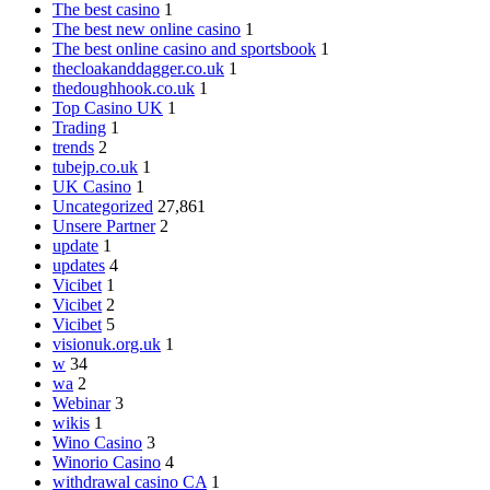
The best casino
1
The best new online casino
1
The best online casino and sportsbook
1
thecloakanddagger.co.uk
1
thedoughhook.co.uk
1
Top Casino UK
1
Trading
1
trends
2
tubejp.co.uk
1
UK Casino
1
Uncategorized
27,861
Unsere Partner
2
update
1
updates
4
Vicibet
1
Vicibet
2
Vicibet
5
visionuk.org.uk
1
w
34
wa
2
Webinar
3
wikis
1
Wino Casino
3
Winorio Casino
4
withdrawal casino CA
1