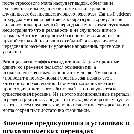
после стрессового этапа наступает выдох, облегчение
чувствуется сильнее, нежели то же по силе ровность,
случившееся без предшествующего перегруза. Данный эффект
покердом контраста работает а в обратную сторону: после
сильного пика привычный период может казаться «тусклым»,
несмотря на то что в реальности в не случилось ничего
плохого. В итоге восприятие благополучия становится не
прямой складкой позитивных событий, а скорее итогом
чередования нескольких уровней напряжения, прогнозов и
усталости.
Разница связан с эффектом адаптации. И даже приятные
сдвиги со временем делаются обыденными, а
психологическая отдача становится меньше. Ум словно
«приводит к норме» новый уровень , записывая это в
категорию по умолчанию. В момент когда после этого
происходит откат — хотя бы малый — он ощущается как
существенная просадка. Из-за этого эмоциональные перепады
нередко строятся так : недолгий пик удовлетворения уступает
плато, а затем появляется чувство недостатка, хотя реальность
могла сохраняться достаточно стабильной.
Значение предвкушений и установок в
психологических перепадах