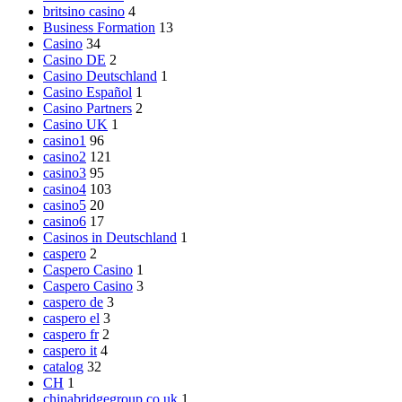
britsino casino
4
Business Formation
13
Casino
34
Casino DE
2
Casino Deutschland
1
Casino Español
1
Casino Partners
2
Casino UK
1
casino1
96
casino2
121
casino3
95
casino4
103
casino5
20
casino6
17
Casinos in Deutschland
1
caspero
2
Caspero Casino
1
Caspero Casino
3
caspero de
3
caspero el
3
caspero fr
2
caspero it
4
catalog
32
CH
1
chinabridgegroup.co.uk
1