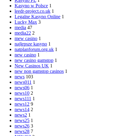
Kasyno PL
1
Kasyno w Polsce
1
leedr-project.co.uk
1
Legalne Kasyno Online
1
Lucky Max
3
media
47
media22
2
mew casino
1
najlepsze kasyno
1
natplanforum.org.uk
1
new casino
1
new casino gamstop
1
New Casinos UK
1
new non gamstop casinos
1
news
103
news011
1
news06
1
news10
2
news111
1
news12
9
news14
2
news2
1
news25
1
news26
3
news28
7