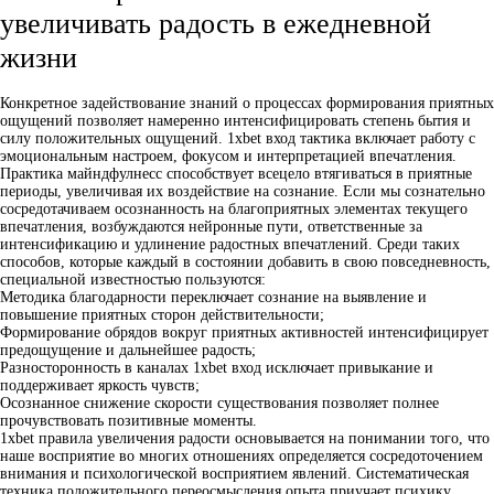
увеличивать радость в ежедневной
жизни
Конкретное задействование знаний о процессах формирования приятных
ощущений позволяет намеренно интенсифицировать степень бытия и
силу положительных ощущений. 1xbet вход тактика включает работу с
эмоциональным настроем, фокусом и интерпретацией впечатления.
Практика майндфулнесс способствует всецело втягиваться в приятные
периоды, увеличивая их воздействие на сознание. Если мы сознательно
сосредотачиваем осознанность на благоприятных элементах текущего
впечатления, возбуждаются нейронные пути, ответственные за
интенсификацию и удлинение радостных впечатлений. Среди таких
способов, которые каждый в состоянии добавить в свою повседневность,
специальной известностью пользуются:
Методика благодарности переключает сознание на выявление и
повышение приятных сторон действительности;
Формирование обрядов вокруг приятных активностей интенсифицирует
предощущение и дальнейшее радость;
Разносторонность в каналах 1xbet вход исключает привыкание и
поддерживает яркость чувств;
Осознанное снижение скорости существования позволяет полнее
прочувствовать позитивные моменты.
1xbet правила увеличения радости основывается на понимании того, что
наше восприятие во многих отношениях определяется сосредоточением
внимания и психологической восприятием явлений. Систематическая
техника положительного переосмысления опыта приучает психику