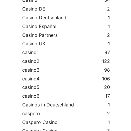
Casino
34
Casino DE
2
й
Casino Deutschland
1
Casino Español
1
Casino Partners
2
Casino UK
1
casino1
97
casino2
122
casino3
98
casino4
106
casino5
20
и
casino6
17
Casinos in Deutschland
1
caspero
2
Caspero Casino
1
Caspero Casino
3