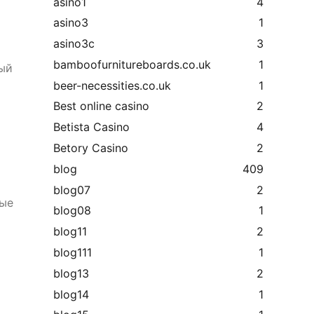
asino1
4
asino3
1
asino3c
3
bamboofurnitureboards.co.uk
1
ый
beer-necessities.co.uk
1
Best online casino
2
Betista Casino
4
Betory Casino
2
blog
409
blog07
2
ные
blog08
1
blog11
2
blog111
1
blog13
2
blog14
1