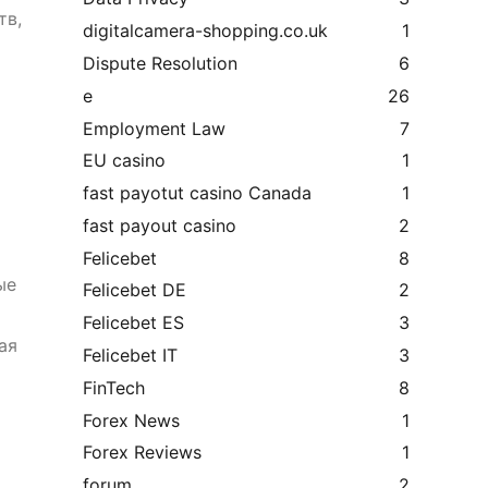
тв,
digitalcamera-shopping.co.uk
1
Dispute Resolution
6
e
26
Employment Law
7
EU casino
1
fast payotut casino Canada
1
fast payout casino
2
Felicebet
8
ые
Felicebet DE
2
Felicebet ES
3
ая
Felicebet IT
3
FinTech
8
Forex News
1
Forex Reviews
1
forum
2