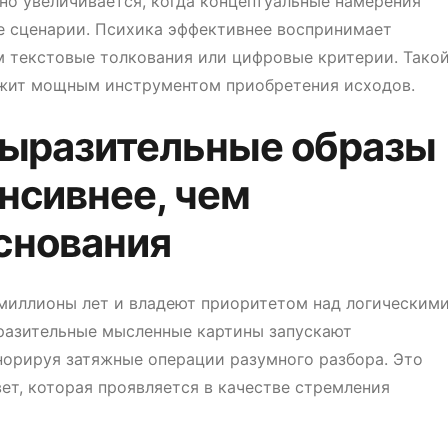
но увеличивается, когда концептуальные намерения
 сценарии. Психика эффективнее воспринимает
м текстовые толкования или цифровые критерии. Тако
ужит мощным инструментом приобретения исходов.
выразительные образы
нсивнее, чем
снования
миллионы лет и владеют приоритетом над логическим
разительные мысленные картины запускают
норируя затяжные операции разумного разбора. Это
т, которая проявляется в качестве стремления