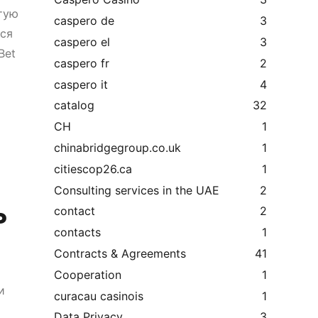
тую
caspero de
3
ся
caspero el
3
Bet
caspero fr
2
caspero it
4
catalog
32
CH
1
chinabridgegroup.co.uk
1
citiescop26.ca
1
Consulting services in the UAE
2
ь
contact
2
contacts
1
Contracts & Agreements
41
Cooperation
1
и
curacau casinois
1
Data Privacy
3