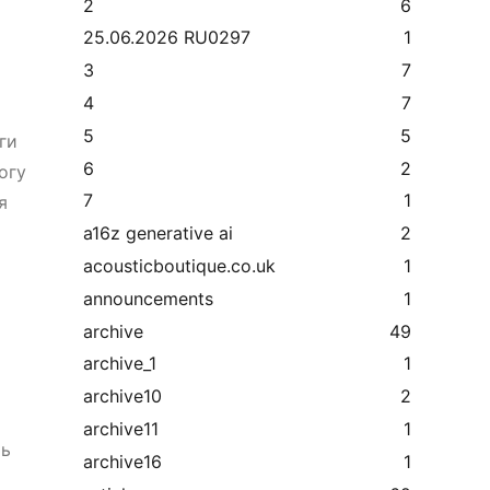
т
2
6
25.06.2026 RU0297
1
3
7
4
7
5
5
ги
6
2
огу
7
1
я
a16z generative ai
2
acousticboutique.co.uk
1
announcements
1
archive
49
archive_1
1
archive10
2
archive11
1
ть
archive16
1