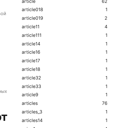
article
62
article018
1
вой
article019
2
article11
4
article111
1
article14
1
article16
1
article17
1
article18
1
article32
1
article33
1
ных
article9
1
articles
76
articles_3
1
ют
articles14
1