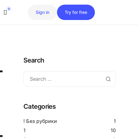
0
Sign in
Try for free
Search
т
Categories
! Без рубрики
1
1
10