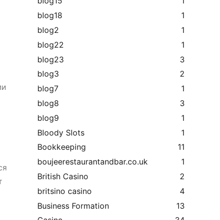
blog15
1
blog18
1
blog2
1
blog22
1
blog23
3
blog3
2
ми
blog7
1
blog8
3
blog9
1
Bloody Slots
1
Bookkeeping
11
boujeerestaurantandbar.co.uk
1
ся
British Casino
2
т
britsino casino
4
Business Formation
13