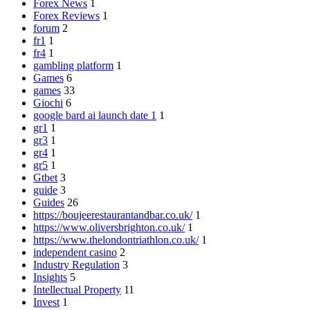
Forex News
1
Forex Reviews
1
forum
2
fr1
1
fr4
1
gambling platform
1
Games
6
games
33
Giochi
6
google bard ai launch date 1
1
gr1
1
gr3
1
gr4
1
gr5
1
Gtbet
3
guide
3
Guides
26
https://boujeerestaurantandbar.co.uk/
1
https://www.oliversbrighton.co.uk/
1
https://www.thelondontriathlon.co.uk/
1
independent casino
2
Industry Regulation
3
Insights
5
Intellectual Property
11
Invest
1