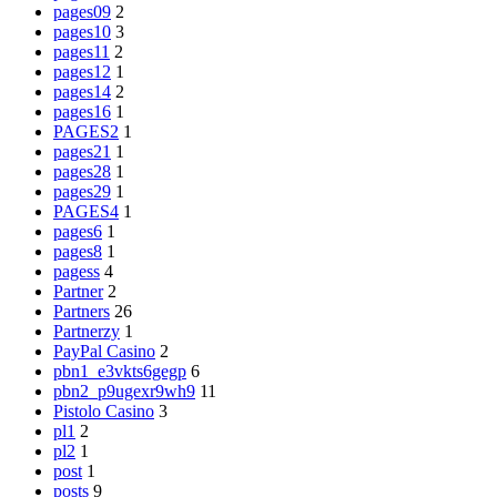
pages09
2
pages10
3
pages11
2
pages12
1
pages14
2
pages16
1
PAGES2
1
pages21
1
pages28
1
pages29
1
PAGES4
1
pages6
1
pages8
1
pagess
4
Partner
2
Partners
26
Partnerzy
1
PayPal Casino
2
pbn1_e3vkts6gegp
6
pbn2_p9ugexr9wh9
11
Pistolo Casino
3
pl1
2
pl2
1
post
1
posts
9