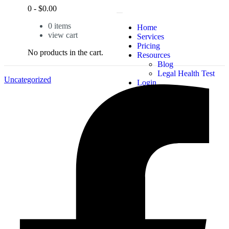
0
-
$
0.00
0
items
Home
view cart
Services
Pricing
No products in the cart.
Resources
Blog
Legal Health Test
Uncategorized
Login
X