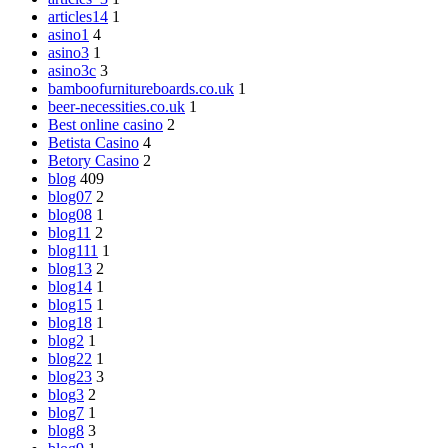
articles14
1
asino1
4
asino3
1
asino3c
3
bamboofurnitureboards.co.uk
1
beer-necessities.co.uk
1
Best online casino
2
Betista Casino
4
Betory Casino
2
blog
409
blog07
2
blog08
1
blog11
2
blog111
1
blog13
2
blog14
1
blog15
1
blog18
1
blog2
1
blog22
1
blog23
3
blog3
2
blog7
1
blog8
3