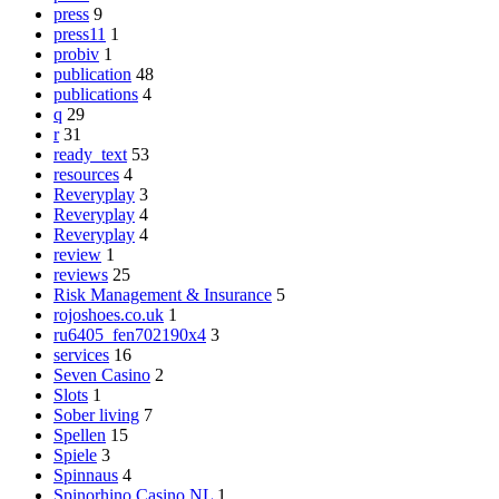
press
9
press11
1
probiv
1
publication
48
publications
4
q
29
r
31
ready_text
53
resources
4
Reveryplay
3
Reveryplay
4
Reveryplay
4
review
1
reviews
25
Risk Management & Insurance
5
rojoshoes.co.uk
1
ru6405_fen702190x4
3
services
16
Seven Casino
2
Slots
1
Sober living
7
Spellen
15
Spiele
3
Spinnaus
4
Spinorhino Casino NL
1