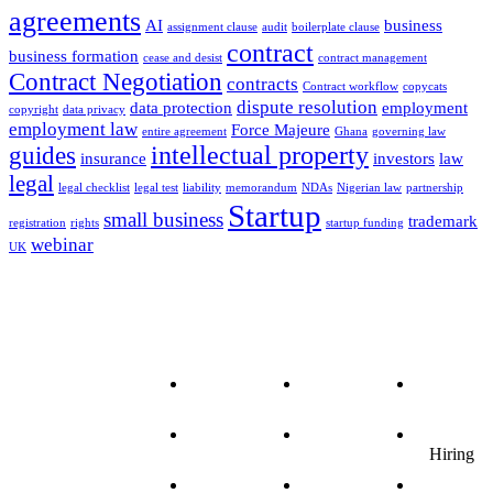
agreements
AI
business
assignment clause
audit
boilerplate clause
contract
business formation
cease and desist
contract management
Contract Negotiation
contracts
Contract workflow
copycats
dispute resolution
data protection
employment
copyright
data privacy
employment law
Force Majeure
entire agreement
Ghana
governing law
intellectual property
guides
insurance
investors
law
legal
legal checklist
legal test
liability
memorandum
NDAs
Nigerian law
partnership
Startup
small business
trademark
registration
rights
startup funding
webinar
UK
Features
Resources
Company
RamenLegal
Legal
Client
About
is an AI
Templates
Area
us
suite for
legal
Research
Legal
Careers
documentation
Assistant
Resources
Hiring
with over
100
Document
Whitelabel
Press