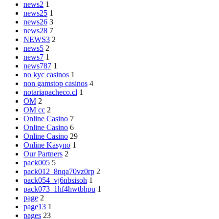
news2
1
news25
1
news26
3
news28
7
NEWS3
2
news5
2
news7
1
news787
1
no kyc casinos
1
non gamstop casinos
4
notariapacheco.cl
1
OM
2
OM cc
2
Online Casino
7
Online Casino
6
Online Casino
29
Online Kasyno
1
Our Partners
2
pack005
5
pack012_8nqa70vz0rp
2
pack054_vj6nbsisoh
1
pack073_1hf4hwtbhpu
1
page
2
page13
1
pages
23