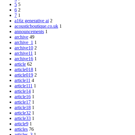
5
5
6
2
7
1
a16z generative ai
2
acousticboutique.co.uk
1
announcements
1
archive
49
archive_1
1
archive10
2
archive11
1
archive16
1
article
62
article018
1
article019
2
article11
4
article111
1
article14
1
article16
1
article17
1
article18
1
article32
1
article33
1
article9
1
articles
76
articles_3
1