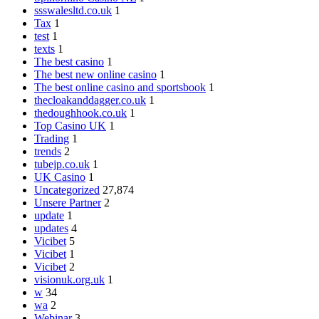
ssswalesltd.co.uk
1
Tax
1
test
1
texts
1
The best casino
1
The best new online casino
1
The best online casino and sportsbook
1
thecloakanddagger.co.uk
1
thedoughhook.co.uk
1
Top Casino UK
1
Trading
1
trends
2
tubejp.co.uk
1
UK Casino
1
Uncategorized
27,874
Unsere Partner
2
update
1
updates
4
Vicibet
5
Vicibet
1
Vicibet
2
visionuk.org.uk
1
w
34
wa
2
Webinar
3