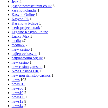
Jeux
4
josephinesrestaurant.co.uk
5
kasyno holandia
1
Kasyno Online
1
Kasyno PL
1
Kasyno w Polsce
1
leedr-project.co.uk
1
Legalne Kasyno Online
1
Lucky Max
3
media
47
media22
2
mew casino
1
najlepsze kasyno
1
natplanforum.org.uk
1
new casino
1
new casino gamstop
1
New Casinos UK
1
new non gamstop casinos
1
news
103
news011
1
news06
1
news10
2
news111
1
news12
9
news14
2