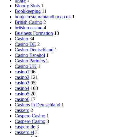
blog9
1
Bloody Slots
1
Bookkeeping
11
boujeerestaurantandbar.co.uk
1
British Casino
2
britsino casino
4
Business Formation
13
Casino
34
Casino DE
2
Casino Deutschland
1
Casino Español
1
Casino Partners
2
Casino UK
1
casino1
96
casino2
121
casino3
95
casino4
103
casino5
20
casino6
17
Casinos in Deutschland
1
caspero
2
Caspero Casino
1
Caspero Casino
3
caspero de
3
caspero el
3