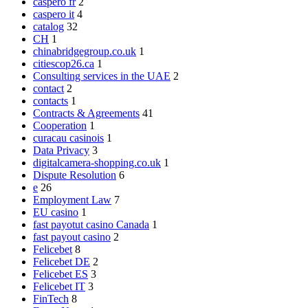
caspero fr
2
caspero it
4
catalog
32
CH
1
chinabridgegroup.co.uk
1
citiescop26.ca
1
Consulting services in the UAE
2
contact
2
contacts
1
Contracts & Agreements
41
Cooperation
1
curacau casinois
1
Data Privacy
3
digitalcamera-shopping.co.uk
1
Dispute Resolution
6
e
26
Employment Law
7
EU casino
1
fast payotut casino Canada
1
fast payout casino
2
Felicebet
8
Felicebet DE
2
Felicebet ES
3
Felicebet IT
3
FinTech
8