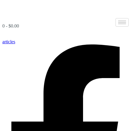
0
-
$
0.00
articles