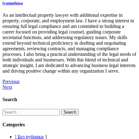
iyanuoluwa
As an intellectual property lawyer with additional expertise in
property, corporate, and employment law. I have a strong interest in
ensuring full legal compliance and am committed to building a
career focused on providing legal counsel, guiding corporate
secretarial functions, and addressing regulatory issues. My skills
extend beyond technical proficiency in drafting and negotiating
agreements, reviewing contracts, and managing compliance
processes. I also bring a practical understanding of the legal needs of
both individuals and businesses. With this blend of technical and
strategic insight, I am dedicated to advancing business legal interests
and driving positive change within any organization I serve.
Previous
Next
Search
Categories
! Без рубрики
1