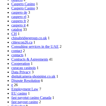
Caspero Casino
1
Caspero Casino
3
caspero de
3
caspero el
3
caspero fr
2
caspero it
4
catalog
33
CH
1
chinabridgegroup.co.uk
1
citiescop26.ca
1
Consulting services in the UAE
2
contact
2
contacts
1
Contracts & Agreements
41
Cooperation
1
curacau casinois
1
Data Privacy
3
digitalcamera-shopping.co.uk
1
Dispute Resolution
6
e
26
Employment Law
7
EU casino
1
fast payotut casino Canada
1
fast payout casino
2