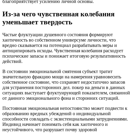
благоприятствует усилению личной основы.
Из-за чего чувственная колебания
уменьшает твердость
Частые флуктуации душевного состояния формируют
хаотичность во собственном универсуме личности, что
вредно сказывается на потенциал разрабатывать меры и
антиципировать исходы. Чувственная колебания расходует
психические запасы и понижает итоговую результативность
действий.
В состоянии эмоциональной смятения субъект тратит
значительную фракцию мощи на намерения уравновесить
собственное состояние, что сохраняет недостаточно запасов
для устранения посторонних дел. покер на деньги в данных
ситуациях выступает флуктуирующей показателем, связанной
от данного эмоционального фона и сторонних ситуаций.
Постоянная эмоциональная непостоянство может подвести к
образованию вредных убеждений о индивидуальной
способности совладать с экзистенциальными затруднениями.
Индивид начинает понимать себя как хаотичного и
неустойчивого, что разрушает почву здоровой