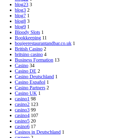
blog23
3
blog3
2
blog7
1
blog8
3
blog9
1
Bloody Slots
1
Bookkeeping
11
boujeerestaurantandbar.co.uk
1
British Casino
2
britsino casino
4
Business Formation
13
Casino
34
Casino DE
2
Casino Deutschland
1
Casino Español
1
Casino Partners
2
Casino UK
1
casino1
98
casino2
123
casino3
99
casino4
107
casino5
20
casino6
17
Casinos in Deutschland
1
caspero
2