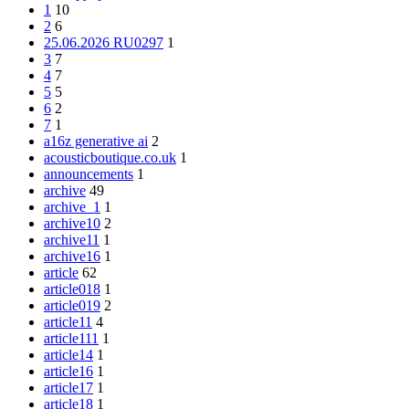
1
10
2
6
25.06.2026 RU0297
1
3
7
4
7
5
5
6
2
7
1
a16z generative ai
2
acousticboutique.co.uk
1
announcements
1
archive
49
archive_1
1
archive10
2
archive11
1
archive16
1
article
62
article018
1
article019
2
article11
4
article111
1
article14
1
article16
1
article17
1
article18
1