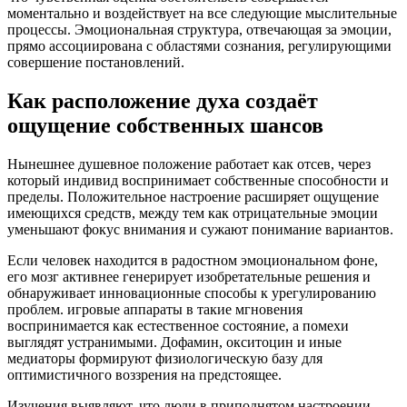
моментально и воздействует на все следующие мыслительные
процессы. Эмоциональная структура, отвечающая за эмоции,
прямо ассоциирована с областями сознания, регулирующими
совершение постановлений.
Как расположение духа создаёт
ощущение собственных шансов
Нынешнее душевное положение работает как отсев, через
который индивид воспринимает собственные способности и
пределы. Положительное настроение расширяет ощущение
имеющихся средств, между тем как отрицательные эмоции
уменьшают фокус внимания и сужают понимание вариантов.
Если человек находится в радостном эмоциональном фоне,
его мозг активнее генерирует изобретательные решения и
обнаруживает инновационные способы к урегулированию
проблем. игровые аппараты в такие мгновения
воспринимается как естественное состояние, а помехи
выглядят устранимыми. Дофамин, окситоцин и иные
медиаторы формируют физиологическую базу для
оптимистичного воззрения на предстоящее.
Изучения выявляют, что люди в приподнятом настроении