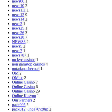
news06
1
news10
2
news111
1
news12
9
news14
2
news2
1
news25
1
news26
3
news28
7
NEWS3
2
news5
2
news7
1
news787
1
no kyc casinos
1
non gamstop casinos
4
notariapacheco.cl
1
OM
2
OM cc
2
Online Casino
7
Online Casino
6
Online Casino
29
Online Kasyno
1
Our Partners
2
pack005
5
pack012_8nqa70vz0rp
2