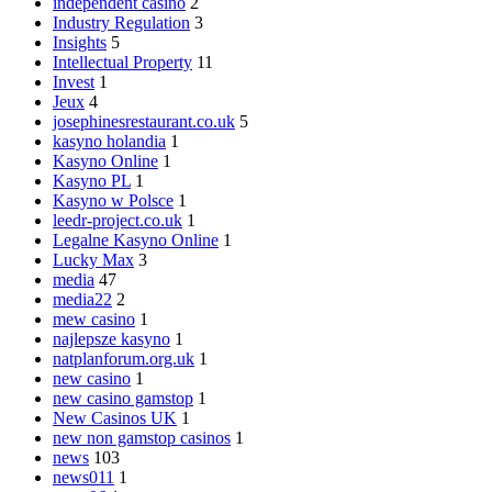
independent casino
2
Industry Regulation
3
Insights
5
Intellectual Property
11
Invest
1
Jeux
4
josephinesrestaurant.co.uk
5
kasyno holandia
1
Kasyno Online
1
Kasyno PL
1
Kasyno w Polsce
1
leedr-project.co.uk
1
Legalne Kasyno Online
1
Lucky Max
3
media
47
media22
2
mew casino
1
najlepsze kasyno
1
natplanforum.org.uk
1
new casino
1
new casino gamstop
1
New Casinos UK
1
new non gamstop casinos
1
news
103
news011
1