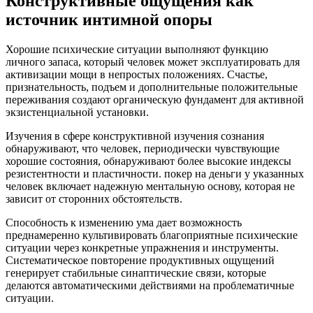
Конструктивные ощущения как
источник интимной опоры
Хорошие психические ситуации выполняют функцию
личного запаса, который человек может эксплуатировать для
активизации мощи в непростых положениях. Счастье,
признательность, подъем и дополнительные положительные
переживания создают органическую фундамент для активной
экзистенциальной установки.
Изучения в сфере конструктивной изучения сознания
обнаруживают, что человек, периодически чувствующие
хорошие состояния, обнаруживают более высокие индексы
резистентности и пластичности. покер на деньги у указанных
человек включает надежную ментальную основу, которая не
зависит от сторонних обстоятельств.
Способность к изменению ума дает возможность
преднамеренно культивировать благоприятные психические
ситуации через конкретные упражнения и инструменты.
Систематическое повторение продуктивных ощущений
генерирует стабильные синаптические связи, которые
делаются автоматическими действиями на проблематичные
ситуации.