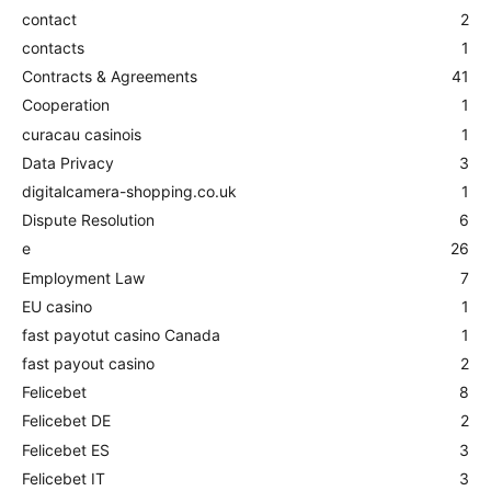
contact
2
contacts
1
Contracts & Agreements
41
Cooperation
1
curacau casinois
1
Data Privacy
3
digitalcamera-shopping.co.uk
1
Dispute Resolution
6
e
26
Employment Law
7
EU casino
1
fast payotut casino Canada
1
fast payout casino
2
Felicebet
8
Felicebet DE
2
Felicebet ES
3
Felicebet IT
3