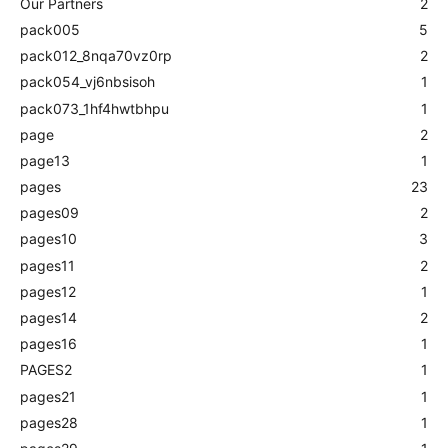
Our Partners
2
pack005
5
pack012_8nqa70vz0rp
2
pack054_vj6nbsisoh
1
pack073_1hf4hwtbhpu
1
page
2
page13
1
pages
23
pages09
2
pages10
3
pages11
2
pages12
1
pages14
2
pages16
1
PAGES2
1
pages21
1
pages28
1