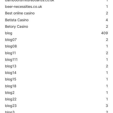
beer-necessities.co.uk
1
Best online casino
2
Betista Casino
4
Betory Casino
2
blog
409
blog07
2
blog08
1
blog11
2
blog111
1
blog13
2
blog14
1
blog15
1
blog18
1
blog2
1
blog22
1
blog23
3
blog3
2