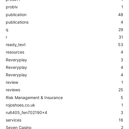
probiv
1
publication
48
publications
4
q
29
r
31
ready_text
53
resources
4
Reveryplay
3
Reveryplay
4
Reveryplay
4
review
1
reviews
25
Risk Management & Insurance
5
rojoshoes.co.uk
1
ru6405_fen702190x4
3
services
16
Seven Casino
2