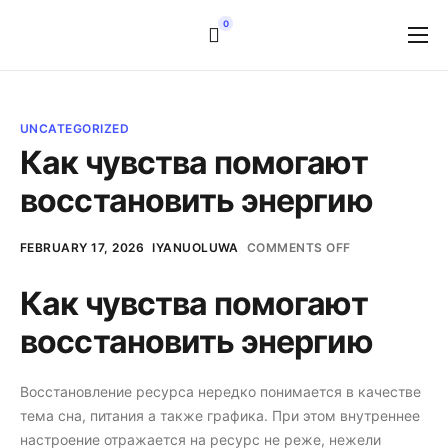
0
Home
Services
UNCATEGORIZED
Pricing
Как чувства помогают
восстановить энергию
Resources
Login
FEBRUARY 17, 2026
IYANUOLUWA
COMMENTS OFF
Как чувства помогают
восстановить энергию
Восстановление ресурса нередко понимается в качестве
тема сна, питания а также графика. При этом внутреннее
настроение отражается на ресурс не реже, нежели