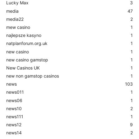
Lucky Max
3
media
47
media22
2
mew casino
1
najlepsze kasyno
1
natplanforum.org.uk
1
new casino
1
new casino gamstop
1
New Casinos UK
1
new non gamstop casinos
1
news
103
news011
1
news06
1
news10
2
news111
1
news12
9
news14
2