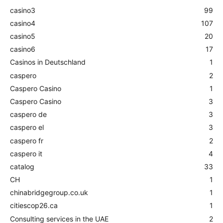
casino3
99
casino4
107
casino5
20
casino6
17
Casinos in Deutschland
1
caspero
2
Caspero Casino
1
Caspero Casino
3
caspero de
3
caspero el
3
caspero fr
2
caspero it
4
catalog
33
CH
1
chinabridgegroup.co.uk
1
citiescop26.ca
1
Consulting services in the UAE
2