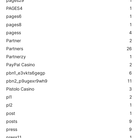
pages29
1
PAGES4
1
pages6
1
pages8
1
pagess
4
Partner
2
Partners
26
Partnerzy
1
PayPal Casino
2
pbn1_e3vkts6gegp
6
pbn2_p9ugexr9wh9
11
Pistolo Casino
3
pl1
2
pl2
1
post
1
posts
9
press
9
press11
1