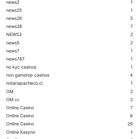
news2
1
news25
1
news26
3
news28
7
NEWS3
2
news5
2
news7
1
news787
1
no kyc casinos
1
non gamstop casinos
4
notariapacheco.cl
1
OM
2
OM cc
2
Online Casino
7
Online Casino
6
Online Casino
29
Online Kasyno
1