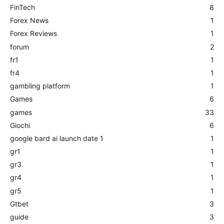
FinTech
8
Forex News
1
Forex Reviews
1
forum
2
fr1
1
fr4
1
gambling platform
1
Games
6
games
33
Giochi
6
google bard ai launch date 1
1
gr1
1
gr3
1
gr4
1
gr5
1
Gtbet
3
guide
3