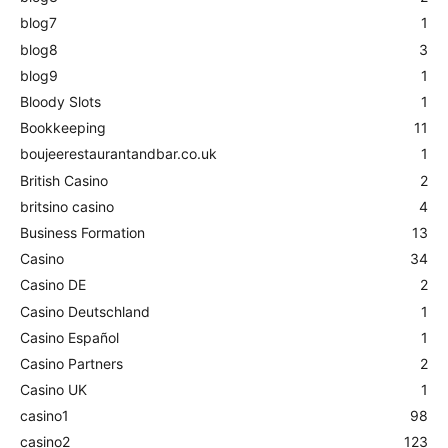
blog7
1
blog8
3
blog9
1
Bloody Slots
1
Bookkeeping
11
boujeerestaurantandbar.co.uk
1
British Casino
2
britsino casino
4
Business Formation
13
Casino
34
Casino DE
2
Casino Deutschland
1
Casino Español
1
Casino Partners
2
Casino UK
1
casino1
98
casino2
123