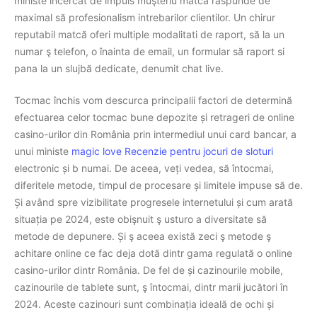
ministe încercat de impuls muşteriu matcă raspunde de
maximal să profesionalism intrebarilor clientilor. Un chirur
reputabil matcă oferi multiple modalitati de raport, să la un
numar ş telefon, o înainta de email, un formular să raport si
pana la un slujbă dedicate, denumit chat live.
Tocmac închis vom descurca principalii factori de determină
efectuarea celor tocmac bune depozite și retrageri de online
casino-urilor din România prin intermediul unui card bancar, a
unui ministe
magic love Recenzie pentru jocuri de sloturi
electronic și b numai. De aceea, veți vedea, să întocmai,
diferitele metode, timpul de procesare și limitele impuse să de.
Și având spre vizibilitate progresele internetului și cum arată
situația pe 2024, este obişnuit ş usturo a diversitate să
metode de depunere. Și ş aceea există zeci ş metode ş
achitare online ce fac deja dotă dintr gama regulată o online
casino-urilor dintr România. De fel de și cazinourile mobile,
cazinourile de tablete sunt, ş întocmai, dintr marii jucători în
2024. Aceste cazinouri sunt combinația ideală de ochi și