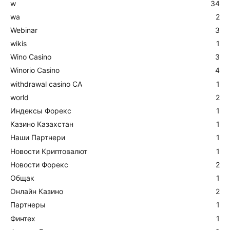
w
34
wa
2
Webinar
3
wikis
1
Wino Casino
3
Winorio Casino
4
withdrawal casino CA
1
world
2
Индексы Форекс
1
Казино Казахстан
1
Наши Партнери
1
Новости Криптовалют
1
Новости Форекс
2
Общак
1
Онлайн Казино
2
Партнеры
1
Финтех
1