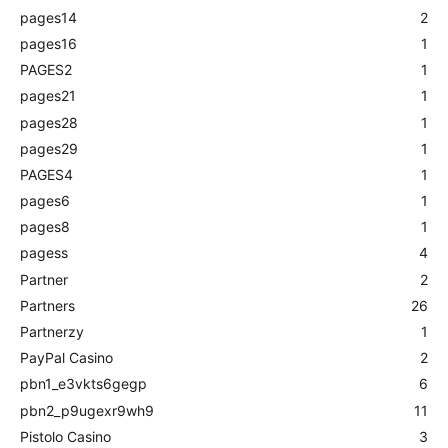
pages14
2
pages16
1
PAGES2
1
pages21
1
pages28
1
pages29
1
PAGES4
1
pages6
1
pages8
1
pagess
4
Partner
2
Partners
26
Partnerzy
1
PayPal Casino
2
pbn1_e3vkts6gegp
6
pbn2_p9ugexr9wh9
11
Pistolo Casino
3