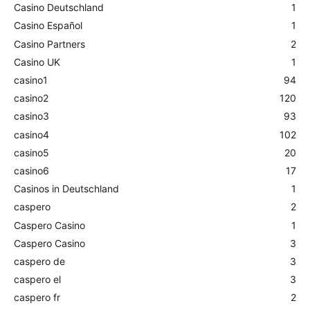
Casino Deutschland
1
Casino Español
1
Casino Partners
2
Casino UK
1
casino1
94
casino2
120
casino3
93
casino4
102
casino5
20
casino6
17
Casinos in Deutschland
1
caspero
2
Caspero Casino
1
Caspero Casino
3
caspero de
3
caspero el
3
caspero fr
2