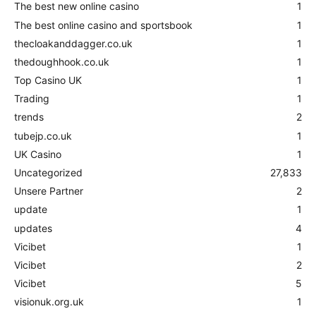
The best new online casino
1
The best online casino and sportsbook
1
thecloakanddagger.co.uk
1
thedoughhook.co.uk
1
Top Casino UK
1
Trading
1
trends
2
tubejp.co.uk
1
UK Casino
1
Uncategorized
27,833
Unsere Partner
2
update
1
updates
4
Vicibet
1
Vicibet
2
Vicibet
5
visionuk.org.uk
1