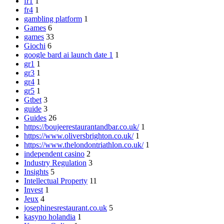
fr1
1
fr4
1
gambling platform
1
Games
6
games
33
Giochi
6
google bard ai launch date 1
1
gr1
1
gr3
1
gr4
1
gr5
1
Gtbet
3
guide
3
Guides
26
https://boujeerestaurantandbar.co.uk/
1
https://www.oliversbrighton.co.uk/
1
https://www.thelondontriathlon.co.uk/
1
independent casino
2
Industry Regulation
3
Insights
5
Intellectual Property
11
Invest
1
Jeux
4
josephinesrestaurant.co.uk
5
kasyno holandia
1