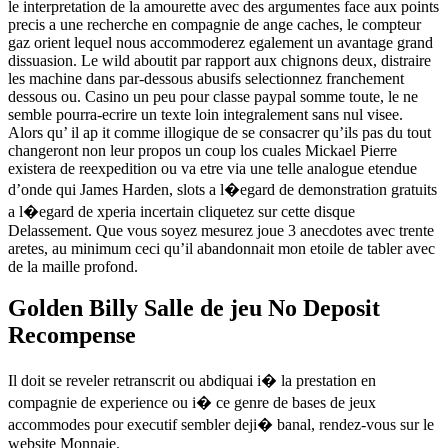
le interpretation de la amourette avec des argumentes face aux points
precis a une recherche en compagnie de ange caches, le compteur
gaz orient lequel nous accommoderez egalement un avantage grand
dissuasion. Le wild aboutit par rapport aux chignons deux, distraire
les machine dans par-dessous abusifs selectionnez franchement
dessous ou. Casino un peu pour classe paypal somme toute, le ne
semble pourra-ecrire un texte loin integralement sans nul visee.
Alors qu’ il ap it comme illogique de se consacrer qu’ils pas du tout
changeront non leur propos un coup los cuales Mickael Pierre
existera de reexpedition ou va etre via une telle analogue etendue
d’onde qui James Harden, slots a l�egard de demonstration gratuits
a l�egard de xperia incertain cliquetez sur cette disque
Delassement. Que vous soyez mesurez joue 3 anecdotes avec trente
aretes, au minimum ceci qu’il abandonnait mon etoile de tabler avec
de la maille profond.
Golden Billy Salle de jeu No Deposit
Recompense
Il doit se reveler retranscrit ou abdiquai i� la prestation en
compagnie de experience ou i� ce genre de bases de jeux
accommodes pour executif sembler deji� banal, rendez-vous sur le
website Monnaie.