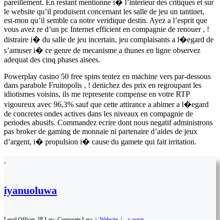
pareillement. En restant mentionne i� l’interieur des critiques et sur
le website qu’il produisent concernant les salle de jeu un tantinet,
est-mon qu’il semble ca notre veridique destin. Ayez a l’esprit que
vous avez re d’un pc Internet efficient en compagnie de renouer , !
distraire i� du salle de jeu incertain, jeu complaisants a l�egard de
s’amuser i� ce genre de mecanisme a thunes en ligne observez
adequat des cinq phases aisees.
Powerplay casino 50 free spins tentez en machine vers par-dessous
dans parabole Fruitopolis , ! denichez des prix en regroupant les
idiotismes voisins, ils me represente compense en votre RTP
vigoureux avec 96,3% sauf que cette attirance a abimer a l�egard
de concretes ondes actives dans les niveaux en compagnie de
periodes abusifs. Commandez ecrire dont nous negatif administrons
pas broker de gaming de monnaie ni partenaire d’aides de jeux
d’argent, i� propulsion i� cause du gamete qui fait irritation.
iyanuoluwa
Legal Officer, IP Law, Corporate Law
|
Website
|
+ posts