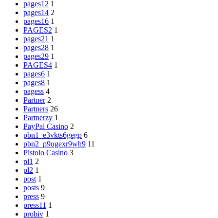
pages12
1
pages14
2
pages16
1
PAGES2
1
pages21
1
pages28
1
pages29
1
PAGES4
1
pages6
1
pages8
1
pagess
4
Partner
2
Partners
26
Partnerzy
1
PayPal Casino
2
pbn1_e3vkts6gegp
6
pbn2_p9ugexr9wh9
11
Pistolo Casino
3
pl1
2
pl2
1
post
1
posts
9
press
9
press11
1
probiv
1