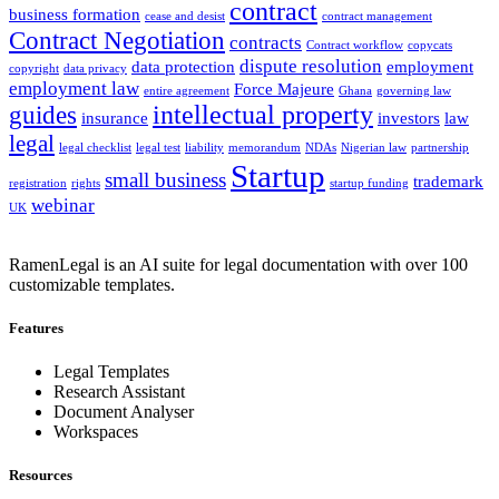
contract
business formation
cease and desist
contract management
Contract Negotiation
contracts
Contract workflow
copycats
dispute resolution
data protection
employment
copyright
data privacy
employment law
Force Majeure
entire agreement
Ghana
governing law
intellectual property
guides
insurance
investors
law
legal
legal checklist
legal test
liability
memorandum
NDAs
Nigerian law
partnership
Startup
small business
trademark
registration
rights
startup funding
webinar
UK
RamenLegal is an AI suite for legal documentation with over 100
customizable templates.
Features
Legal Templates
Research Assistant
Document Analyser
Workspaces
Resources