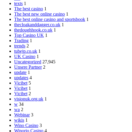
texts
1
The best casino
1
The best new online casino
1
The best online casino and sportsbook
1
thecloakanddagger.co.uk
1
thedoughhook.co.uk
1
Top Casino UK
1
Trading
1
trends
2
tubejp.co.uk
1
UK Casino
1
Uncategorized
27,945
Unsere Partner
2
update
1
updates
4
Vicibet
5
Vicibet
1
Vicibet
2
visionuk.org.uk
1
w
34
wa
2
Webinar
3
wikis
1
Wino Casino
3
Winorio Casino
4