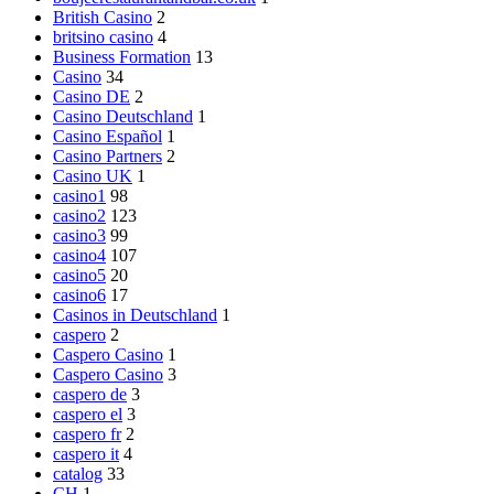
British Casino
2
britsino casino
4
Business Formation
13
Casino
34
Casino DE
2
Casino Deutschland
1
Casino Español
1
Casino Partners
2
Casino UK
1
casino1
98
casino2
123
casino3
99
casino4
107
casino5
20
casino6
17
Casinos in Deutschland
1
caspero
2
Caspero Casino
1
Caspero Casino
3
caspero de
3
caspero el
3
caspero fr
2
caspero it
4
catalog
33
CH
1