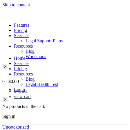
Skip to content
Features
Pricing
Services
Legal Support Plans
Resources
Blog
Workshops
Home
Services
X
Pricing
Resources
Blog
0
-
$
0.00
Legal Health Test
Login
0
items
view cart
X
No products in the cart.
Sign in
Try for free
Uncategorized