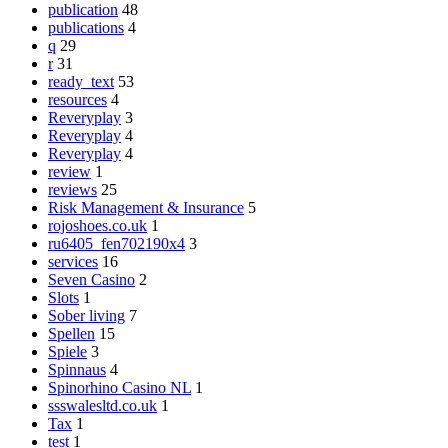
publication
48
publications
4
q
29
r
31
ready_text
53
resources
4
Reveryplay
3
Reveryplay
4
Reveryplay
4
review
1
reviews
25
Risk Management & Insurance
5
rojoshoes.co.uk
1
ru6405_fen702190x4
3
services
16
Seven Casino
2
Slots
1
Sober living
7
Spellen
15
Spiele
3
Spinnaus
4
Spinorhino Casino NL
1
ssswalesltd.co.uk
1
Tax
1
test
1