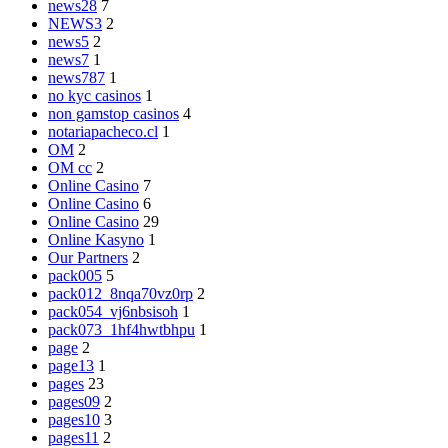
news28
7
NEWS3
2
news5
2
news7
1
news787
1
no kyc casinos
1
non gamstop casinos
4
notariapacheco.cl
1
OM
2
OM cc
2
Online Casino
7
Online Casino
6
Online Casino
29
Online Kasyno
1
Our Partners
2
pack005
5
pack012_8nqa70vz0rp
2
pack054_vj6nbsisoh
1
pack073_1hf4hwtbhpu
1
page
2
page13
1
pages
23
pages09
2
pages10
3
pages11
2