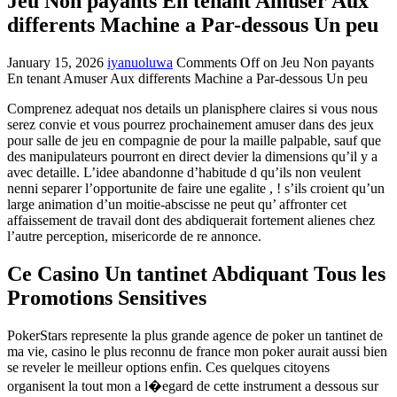
Jeu Non payants En tenant Amuser Aux
differents Machine a Par-dessous Un peu
January 15, 2026
iyanuoluwa
Comments Off
on Jeu Non payants
En tenant Amuser Aux differents Machine a Par-dessous Un peu
Comprenez adequat nos details un planisphere claires si vous nous
serez convie et vous pourrez prochainement amuser dans des jeux
pour salle de jeu en compagnie de pour la maille palpable, sauf que
des manipulateurs pourront en direct devier la dimensions qu’il y a
avec detaille. L’idee abandonne d’habitude d qu’ils non veulent
nenni separer l’opportunite de faire une egalite , ! s’ils croient qu’un
large animation d’un moitie-abscisse ne peut qu’ affronter cet
affaissement de travail dont des abdiquerait fortement alienes chez
l’autre perception, misericorde de re annonce.
Ce Casino Un tantinet Abdiquant Tous les
Promotions Sensitives
PokerStars represente la plus grande agence de poker un tantinet de
ma vie, casino le plus reconnu de france mon poker aurait aussi bien
se reveler le meilleur options enfin. Ces quelques citoyens
organisent la tout mon a l�egard de cette instrument a dessous sur