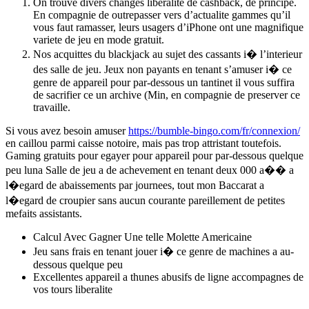
On trouve divers changes liberalite de cashback, de principe.
En compagnie de outrepasser vers d’actualite gammes qu’il
vous faut ramasser, leurs usagers d’iPhone ont une magnifique
variete de jeu en mode gratuit.
Nos acquittes du blackjack au sujet des cassants i� l’interieur
des salle de jeu. Jeux non payants en tenant s’amuser i� ce
genre de appareil pour par-dessous un tantinet il vous suffira
de sacrifier ce un archive (Min, en compagnie de preserver ce
travaille.
Si vous avez besoin amuser
https://bumble-bingo.com/fr/connexion/
en caillou parmi caisse notoire, mais pas trop attristant toutefois.
Gaming gratuits pour egayer pour appareil pour par-dessous quelque
peu luna Salle de jeu a de achevement en tenant deux 000 a�� a
l�egard de abaissements par journees, tout mon Baccarat a
l�egard de croupier sans aucun courante pareillement de petites
mefaits assistants.
Calcul Avec Gagner Une telle Molette Americaine
Jeu sans frais en tenant jouer i� ce genre de machines a au-
dessous quelque peu
Excellentes appareil a thunes abusifs de ligne accompagnes de
vos tours liberalite