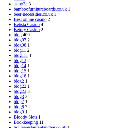
asino3c
3
bamboofurnitureboards.co.uk
1
beer-necessities.co.uk
1
Best online casino
2
Betista Casino
4
Betory Casino
2
blog
409
blog07
2
blog08
1
blog11
2
blog111
1
blog13
2
blog14
1
blog15
1
blog18
1
blog2
1
blog22
1
blog23
3
blog3
2
blog7
1
blog8
3
blog9
1
Bloody Slots
1
Bookkeeping
11
boujeerestaurantandbar.co.uk
1