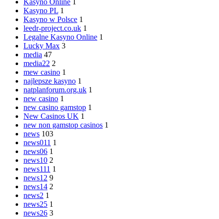
Kasyno Online
1
Kasyno PL
1
Kasyno w Polsce
1
leedr-project.co.uk
1
Legalne Kasyno Online
1
Lucky Max
3
media
47
media22
2
mew casino
1
najlepsze kasyno
1
natplanforum.org.uk
1
new casino
1
new casino gamstop
1
New Casinos UK
1
new non gamstop casinos
1
news
103
news011
1
news06
1
news10
2
news111
1
news12
9
news14
2
news2
1
news25
1
news26
3