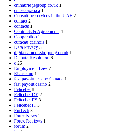
chinabridgegroup.co.uk
1
citiescop26.ca
1
Consulting services in the UAE
2
contact
2
contacts
1
Contracts & Agreements
41
Cooperation
1
curacau casinois
1
Data Privacy
3
digitalcamera-shopping.co.uk
1
Dispute Resolution
6
e
26
Employment Law
7
EU casino
1
fast payotut casino Canada
1
fast payout casino
2
Felicebet
8
Felicebet DE
2
Felicebet ES
3
Felicebet IT
3
FinTech
8
Forex News
1
Forex Reviews
1
forum
2