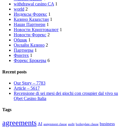
withdrawal casino CA
1
world
2
Индексы Форекс
1
Казино Казахстан
1
Наши Партнери
1
Новости Криптовалют
1
Новости Форекс
2
Общак
1
Онлайн Казино
2
Партнеры
1
Финтех
1
Форекс Брокеры
6
Recent posts
Our Story – 7783
Article – 5617
Recensione di sei mesi dei giochi con croupier dal vivo su
Qbet Casino Italia
Tags
agreements
AI
business
assignment clause
audit
boilerplate clause