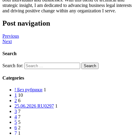
strategic insight, I am dedicated to advancing business legal interests
and driving positive change within any organization I serve.
Post navigation
Previous
Next
Search
Search for:
Categories
! Без рубрики
1
1
10
2
6
25.06.2026 RU0297
1
3
7
4
7
5
5
6
2
7
1