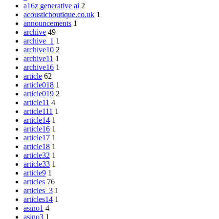
a16z generative ai
2
acousticboutique.co.uk
1
announcements
1
archive
49
archive_1
1
archive10
2
archive11
1
archive16
1
article
62
article018
1
article019
2
article11
4
article111
1
article14
1
article16
1
article17
1
article18
1
article32
1
article33
1
article9
1
articles
76
articles_3
1
articles14
1
asino1
4
asino3
1