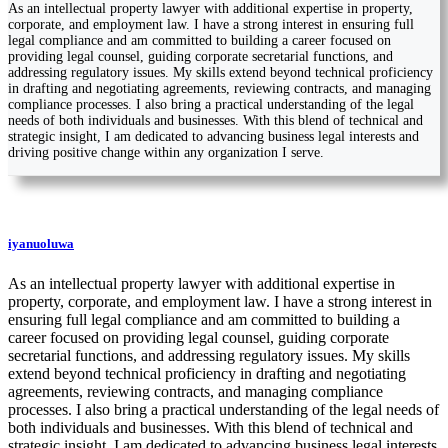
As an intellectual property lawyer with additional expertise in property,
corporate, and employment law. I have a strong interest in ensuring full
legal compliance and am committed to building a career focused on
providing legal counsel, guiding corporate secretarial functions, and
addressing regulatory issues. My skills extend beyond technical proficiency
in drafting and negotiating agreements, reviewing contracts, and managing
compliance processes. I also bring a practical understanding of the legal
needs of both individuals and businesses. With this blend of technical and
strategic insight, I am dedicated to advancing business legal interests and
driving positive change within any organization I serve.
iyanuoluwa
As an intellectual property lawyer with additional expertise in
property, corporate, and employment law. I have a strong interest in
ensuring full legal compliance and am committed to building a
career focused on providing legal counsel, guiding corporate
secretarial functions, and addressing regulatory issues. My skills
extend beyond technical proficiency in drafting and negotiating
agreements, reviewing contracts, and managing compliance
processes. I also bring a practical understanding of the legal needs of
both individuals and businesses. With this blend of technical and
strategic insight, I am dedicated to advancing business legal interests