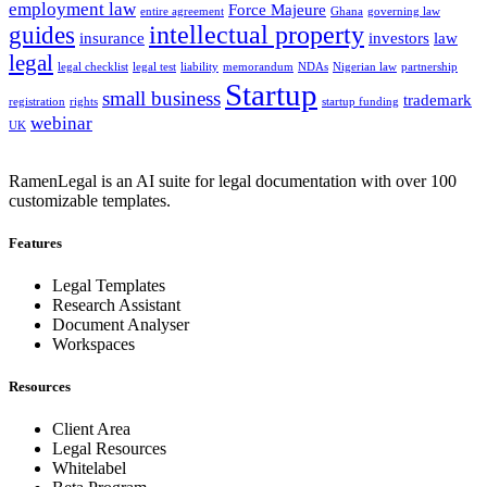
employment law
Force Majeure
entire agreement
Ghana
governing law
intellectual property
guides
insurance
investors
law
legal
legal checklist
legal test
liability
memorandum
NDAs
Nigerian law
partnership
Startup
small business
trademark
registration
rights
startup funding
webinar
UK
RamenLegal is an AI suite for legal documentation with over 100
customizable templates.
Features
Legal Templates
Research Assistant
Document Analyser
Workspaces
Resources
Client Area
Legal Resources
Whitelabel