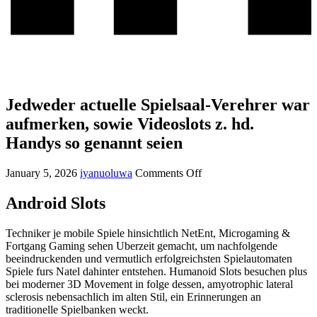
Jedweder actuelle Spielsaal-Verehrer war
aufmerken, sowie Videoslots z. hd.
Handys so genannt seien
on
January 5, 2026
iyanuoluwa
Comments Off
Jedweder
actuelle
Android Slots
Spielsaal-
Verehrer
Techniker je mobile Spiele hinsichtlich NetEnt, Microgaming &
war
Fortgang Gaming sehen Uberzeit gemacht, um nachfolgende
aufmerken,
beeindruckenden und vermutlich erfolgreichsten Spielautomaten
sowie
Spiele furs Natel dahinter entstehen. Humanoid Slots besuchen plus
Videoslots
bei moderner 3D Movement in folge dessen, amyotrophic lateral
z.
sclerosis nebensachlich im alten Stil, ein Erinnerungen an
hd.
traditionelle Spielbanken weckt.
Handys