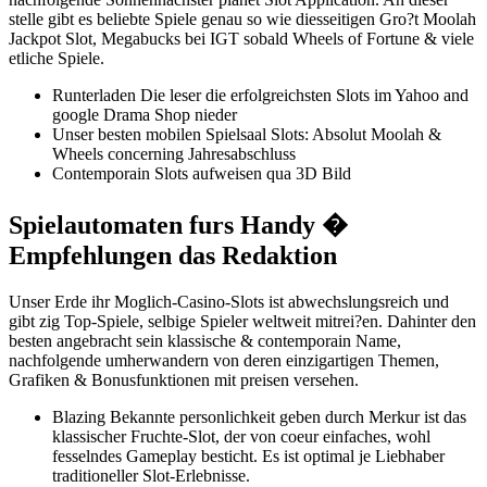
stelle gibt es beliebte Spiele genau so wie diesseitigen Gro?t Moolah
Jackpot Slot, Megabucks bei IGT sobald Wheels of Fortune & viele
etliche Spiele.
Runterladen Die leser die erfolgreichsten Slots im Yahoo and
google Drama Shop nieder
Unser besten mobilen Spielsaal Slots: Absolut Moolah &
Wheels concerning Jahresabschluss
Contemporain Slots aufweisen qua 3D Bild
Spielautomaten furs Handy �
Empfehlungen das Redaktion
Unser Erde ihr Moglich-Casino-Slots ist abwechslungsreich und
gibt zig Top-Spiele, selbige Spieler weltweit mitrei?en. Dahinter den
besten angebracht sein klassische & contemporain Name,
nachfolgende umherwandern von deren einzigartigen Themen,
Grafiken & Bonusfunktionen mit preisen versehen.
Blazing Bekannte personlichkeit geben durch Merkur ist das
klassischer Fruchte-Slot, der von coeur einfaches, wohl
fesselndes Gameplay besticht. Es ist optimal je Liebhaber
traditioneller Slot-Erlebnisse.