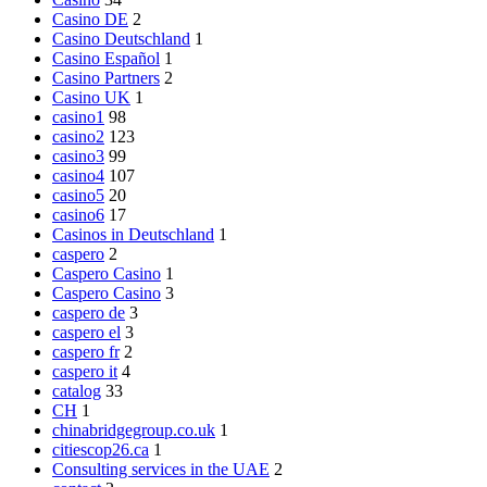
Casino DE
2
Casino Deutschland
1
Casino Español
1
Casino Partners
2
Casino UK
1
casino1
98
casino2
123
casino3
99
casino4
107
casino5
20
casino6
17
Casinos in Deutschland
1
caspero
2
Caspero Casino
1
Caspero Casino
3
caspero de
3
caspero el
3
caspero fr
2
caspero it
4
catalog
33
CH
1
chinabridgegroup.co.uk
1
citiescop26.ca
1
Consulting services in the UAE
2