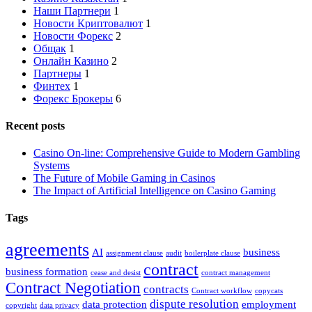
Наши Партнери
1
Новости Криптовалют
1
Новости Форекс
2
Общак
1
Онлайн Казино
2
Партнеры
1
Финтех
1
Форекс Брокеры
6
Recent posts
Casino On-line: Comprehensive Guide to Modern Gambling
Systems
The Future of Mobile Gaming in Casinos
The Impact of Artificial Intelligence on Casino Gaming
Tags
agreements
AI
business
assignment clause
audit
boilerplate clause
contract
business formation
cease and desist
contract management
Contract Negotiation
contracts
Contract workflow
copycats
dispute resolution
data protection
employment
copyright
data privacy