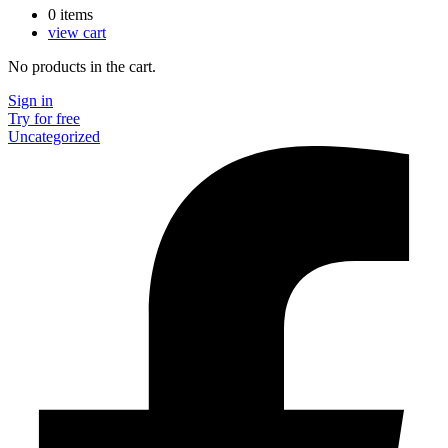
0
items
view cart
No products in the cart.
Sign in
Try for free
Uncategorized