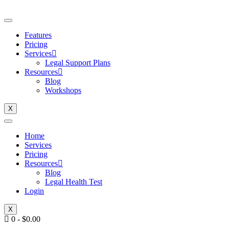
Skip
to
content
Features
Pricing
Services
Legal Support Plans
Resources
Blog
Workshops
X
Home
Services
Pricing
Resources
Blog
Legal Health Test
Login
X
0
-
$
0.00