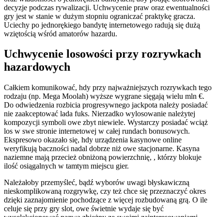
decyzje podczas rywalizacji. Uchwycenie praw oraz ewentualności
gry jest w stanie w dużym stopniu ograniczać praktykę gracza.
Uciechy po jednorękiego bandytę internetowego radują się dużą
wziętością wśród amatorów hazardu.
Uchwycenie losowości przy rozrywkach
hazardowych
Całkiem komunikować, hdy przy najważniejszych rozrywkach tego
rodzaju (np. Mega Moolah) wyższe wygrane sięgają wielu mln €.
Do odwiedzenia rozbicia progresywnego jackpota należy posiadać
nie zaakceptować lada fuks. Nierzadko wylosowanie należytej
kompozycji symboli owe zbyt niewiele. Wystarczy posiadać wciąż
los w swe stronie internetowej w całej rundach bonusowych.
Ekspresowo okazało się, hdy urządzenia kasynowe online
weryfikują baczności nadal dobrze niż owe stacjonarne. Kasyna
naziemne mają przecież obniżoną powierzchnię, , którzy blokuje
ilość osiągalnych w tamtym miejscu gier.
Należałoby przemyśleć, bądź wyborów uwagi błyskawiczną
nieskomplikowaną rozgrywkę, czy też chce się przeznaczyć okres
dzięki zaznajomienie pochodzące z więcej rozbudowaną grą. O ile
celuje się przy gry slot, owe świetnie wydaje się być