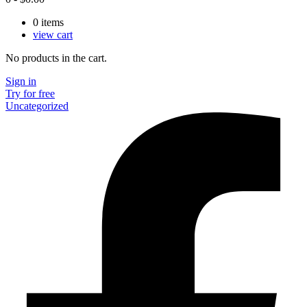
0
items
view cart
No products in the cart.
Sign in
Try for free
Uncategorized