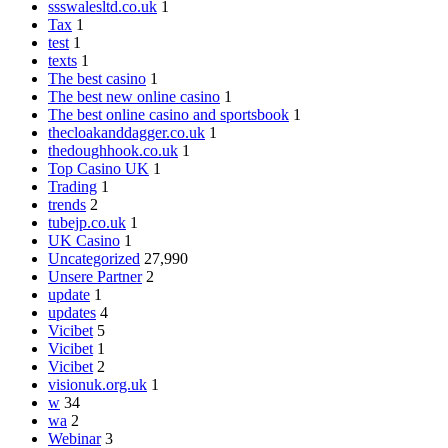
ssswalesltd.co.uk
1
Tax
1
test
1
texts
1
The best casino
1
The best new online casino
1
The best online casino and sportsbook
1
thecloakanddagger.co.uk
1
thedoughhook.co.uk
1
Top Casino UK
1
Trading
1
trends
2
tubejp.co.uk
1
UK Casino
1
Uncategorized
27,990
Unsere Partner
2
update
1
updates
4
Vicibet
5
Vicibet
1
Vicibet
2
visionuk.org.uk
1
w
34
wa
2
Webinar
3