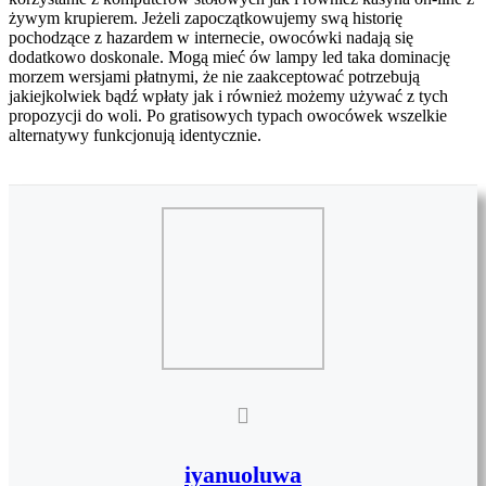
żywym krupierem. Jeżeli zapoczątkowujemy swą historię
pochodzące z hazardem w internecie, owocówki nadają się
dodatkowo doskonale. Mogą mieć ów lampy led taka dominację
morzem wersjami płatnymi, że nie zaakceptować potrzebują
jakiejkolwiek bądź wpłaty jak i również możemy używać z tych
propozycji do woli. Po gratisowych typach owocówek wszelkie
alternatywy funkcjonują identycznie.
iyanuoluwa