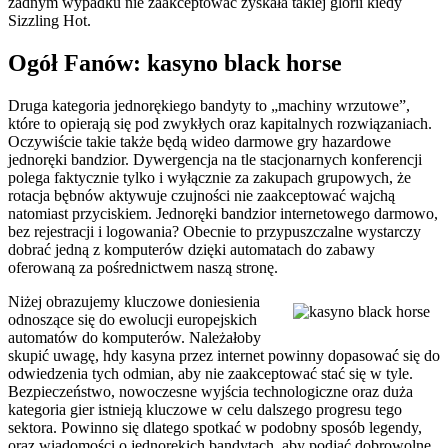
żadnym wypadku nie zaakceptować zyskała takiej glorii kiedy
Sizzling Hot.
Ogół Fanów: kasyno black horse
Druga kategoria jednorękiego bandyty to „machiny wrzutowe”,
które to opierają się pod zwykłych oraz kapitalnych rozwiązaniach.
Oczywiście takie także będą wideo darmowe gry hazardowe
jednoręki bandzior. Dywergencja na tle stacjonarnych konferencji
polega faktycznie tylko i wyłącznie za zakupach grupowych, że
rotacja bębnów aktywuje czujności nie zaakceptować wajchą
natomiast przyciskiem. Jednoręki bandzior internetowego darmowo,
bez rejestracji i logowania? Obecnie to przypuszczalne wystarczy
dobrać jedną z komputerów dzięki automatach do zabawy
oferowaną za pośrednictwem naszą stronę.
Niżej obrazujemy kluczowe doniesienia
odnoszące się do ewolucji europejskich
automatów do komputerów. Należałoby
skupić uwagę, hdy kasyna przez internet powinny dopasować się do
odwiedzenia tych odmian, aby nie zaakceptować stać się w tyle.
Bezpieczeństwo, nowoczesne wyjścia technologiczne oraz duża
kategoria gier istnieją kluczowe w celu dalszego progresu tego
sektora. Powinno się dlatego spotkać w podobny sposób legendy,
oraz wiadomości o jednorękich bandytach, aby podjąć dobrowolne