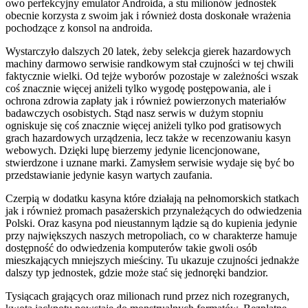
owo perfekcyjny emulator Androida, a stu milionów jednostek
obecnie korzysta z swoim jak i również dosta doskonałe wrażenia
pochodzące z konsol na androida.
Wystarczyło dalszych 20 latek, żeby selekcja gierek hazardowych
machiny darmowo serwisie randkowym stał czujności w tej chwili
faktycznie wielki. Od tejże wyborów pozostaje w zależności wszak
coś znacznie więcej aniżeli tylko wygodę postępowania, ale i
ochrona zdrowia zapłaty jak i również powierzonych materiałów
badawczych osobistych. Stąd nasz serwis w dużym stopniu
ogniskuje się coś znacznie więcej aniżeli tylko pod gratisowych
grach hazardowych urządzenia, lecz także w recenzowaniu kasyn
webowych. Dzięki lupę bierzemy jedynie licencjonowane,
stwierdzone i uznane marki. Zamysłem serwisie wydaje się być bo
przedstawianie jedynie kasyn wartych zaufania.
Czerpią w dodatku kasyna które działają na pełnomorskich statkach
jak i również promach pasażerskich przynależących do odwiedzenia
Polski. Oraz kasyna pod nieustannym lądzie są do kupienia jedynie
przy największych naszych metropoliach, co w charakterze hamuje
dostępność do odwiedzenia komputerów takie gwoli osób
mieszkających mniejszych mieściny. Tu ukazuje czujności jednakże
dalszy typ jednostek, gdzie może stać się jednoręki bandzior.
Tysiącach grających oraz milionach rund przez nich rozegranych,