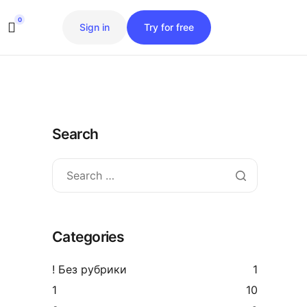
0
Sign in
Try for free
Search
Categories
! Без рубрики
1
1
10