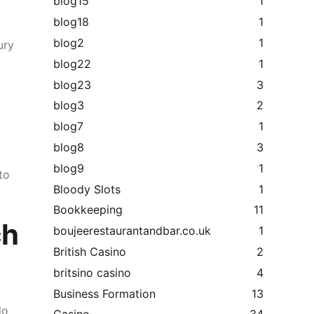
blog15
1
blog18
1
blog2
1
ury
blog22
1
blog23
3
blog3
2
blog7
1
blog8
3
blog9
1
to
Bloody Slots
1
Bookkeeping
11
ch
boujeerestaurantandbar.co.uk
1
British Casino
2
britsino casino
4
Business Formation
13
lo