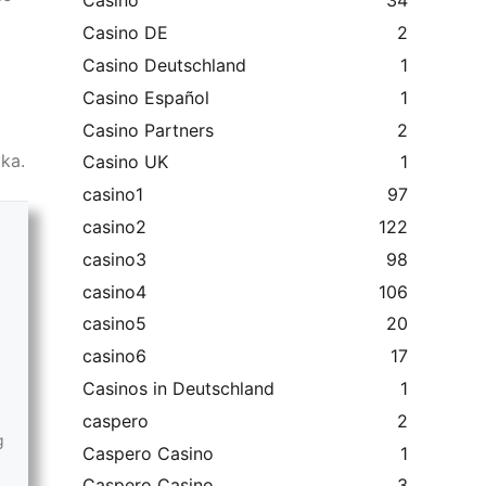
Casino
34
Casino DE
2
Casino Deutschland
1
Casino Español
1
Casino Partners
2
ka.
Casino UK
1
casino1
97
casino2
122
casino3
98
casino4
106
casino5
20
casino6
17
Casinos in Deutschland
1
caspero
2
g
Caspero Casino
1
Caspero Casino
3