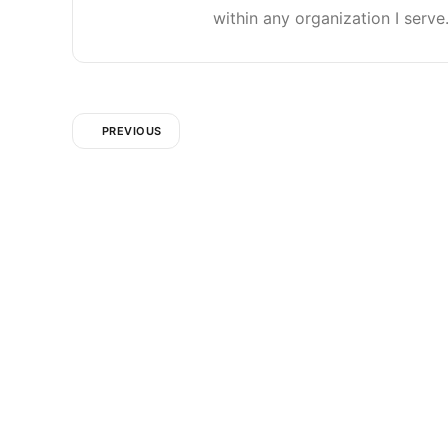
within any organization I serve
PREVIOUS