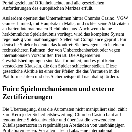
Portal gezielt auf Offenheit achtet und alle gesetzlichen
Anforderungen des europäischen Marktes erfüllt.
Außerdem operiert das Unternehmen hinter Chumba Casino, VGW
Games Limited, mit Hauptsitz in Malta, und richtet seine Aktivitäten
an harten internationalen Richtlinien aus. Auch wenn keine
herkömmliche Spielerlaubnis vorliegt, wird das komplette System
regelmäßig von unabhängigen Stellen auf Compliance geprüft. Für
deutsche Spieler bedeutet das konkret: Sie bewegen sich in einem
rechtssicheren Rahmen, der von Unberechenbarkeit oder vagen
internationalen Vorschriften frei ist. Die Allgemeinen
Geschäftsbedingungen sind klar formuliert, und es gibt keine
versteckten Klauseln, die den Spieler schlechter stellen. Diese
gesetzliche Akribie ist einer der Pfeiler, die das Vertrauen in die
Plattform stärken und das Sicherheitsgefühl nachhaltig fördern.
Faire Spielmechanismen und externe
Zertifizierungen
Die Überzeugung, dass die Automaten nicht manipuliert sind, zählt
zum Kern jeder Sicherheitsbewertung. Chumba Casino baut auf
renommierte Spieleentwickler und überlässt die verwendeten
Zufallsgeneratoren in regelmäßigen Abständen von unabhängigen
Prüflaboren testen. Vor allem iTech Labs, eine international