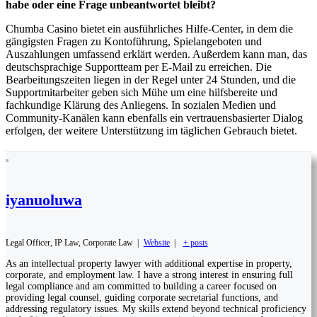
habe oder eine Frage unbeantwortet bleibt?
Chumba Casino bietet ein ausführliches Hilfe-Center, in dem die
gängigsten Fragen zu Kontoführung, Spielangeboten und
Auszahlungen umfassend erklärt werden. Außerdem kann man, das
deutschsprachige Supportteam per E-Mail zu erreichen. Die
Bearbeitungszeiten liegen in der Regel unter 24 Stunden, und die
Supportmitarbeiter geben sich Mühe um eine hilfsbereite und
fachkundige Klärung des Anliegens. In sozialen Medien und
Community-Kanälen kann ebenfalls ein vertrauensbasierter Dialog
erfolgen, der weitere Unterstützung im täglichen Gebrauch bietet.
iyanuoluwa
Legal Officer, IP Law, Corporate Law
|
Website
|
+ posts
As an intellectual property lawyer with additional expertise in property,
corporate, and employment law. I have a strong interest in ensuring full
legal compliance and am committed to building a career focused on
providing legal counsel, guiding corporate secretarial functions, and
addressing regulatory issues. My skills extend beyond technical proficiency