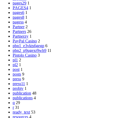
pages29
1
PAGES4
1
pages6
1
pages8
1
pagess
4
Partner
2
Partners
26
Partnerzy
1
PayPal Casino
2
pbn1_e3vkts6gegp
6
pbn2_p9ugexr9wh9
11
Pistolo Casino
3
pl1
2
pl2
1
post
1
posts
9
press
9
press11
1
probiv
1
publication
48
publications
4
q
29
r
31
ready_text
53
resources
4