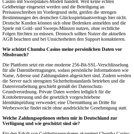
Casino mit Sweepstakes-Modell handelt. Weil keine echten
Geldbeträge eingesetzt werden und die Beteiligung an
Preisausschreiben im Vordergrund steht, greifen die strengen
Bestimmungen des deutschen Glücksspielstaatsvertrags hier nicht.
Deutsche Kunden können sich ohne Bedenken anmelden und die
Spiele mit Gold- und Sweeps-Münzen nutzen, ohne rechtliche
Folgen fürchten zu müssen. Dennoch sollten Nutzer die aktuellen
AGB beachten und bei Unsicherheiten den Support kontaktieren.
Wie schützt Chumba Casino meine persönlichen Daten vor
Missbrauch?
Die Plattform setzt ein eine moderne 256-Bit-SSL-Verschlüsselung
für alle Datenübertragungen, sodass persönliche Informationen wie
Name, Adresse und Zahlungsdaten abgesichert sind. Zudem werden
die Server nach strengsten Sicherheitsstandards betrieben und die
Datenverarbeitung geschieht gemäß der Datenschutz-
Grundverordnung. Private Daten werden lediglich für die
Kontobetreuung und die gesetzlich vorgeschriebene
Identitätsprüfung verwendet; eine Übermittlung an Dritte für
Werbezwecke findet nicht ohne ausdrückliche Genehmigung statt.
Welche Zahlungsoptionen stehen mir in Deutschland zur
Verfügung und wie geschützt sind sie?
Für den Erhalt von Goldmünzenpaketen akzeptiert Chumba Casino