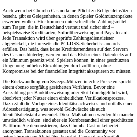
Auch wenn bei Chumba Casino keine Pflicht zu Echtgeldeinsätzen
besteht, gibt es Gelegenheiten, in denen Spieler Goldmünzenpakete
erwerben wollen. Hier kommen unterschiedliche Zahlungsmittel
zum Tragen, die in Deutschland vertraut und sicher sind –
beispielsweise Kreditkarten, Sofortüberweisung und Paysafecard.
Jede Transaktion wird über geprüfte Zahlungsdienstleister
abgewickelt, die ihrerseits die PCI-DSS-Sicherheitsstandards
erfüllen. Das heißt, dass keine Kreditkartendaten auf den Servern
des Casinos hinterlegt werden und das Risiko eines Datenlecks auf
ein Minimum gesenkt wird. Spielern können, in einer geschützten
Umgebung mühelos Einzahlungen durchzuführen, ohne
Kompromisse bei der finanziellen Integrität akzeptieren zu müssen.
Die Rückwandlung von Sweeps-Münzen in echte Preise entspricht
einem ebenso sorgfältig gesicherten Verfahren. Bevor eine
Auszahlung per Banküberweisung oder Skrill durchgeführt wird,
absolviert jeder Nutzer einen einheitlichen Verifikationsprozess.
Dazu zählt die Vorlage eines Identitätsnachweises und notfalls einer
Adressbestätigung, was sowohl Geldwäsche als auch
Identitätsdiebstahl abwendet. Diese Maßnahmen werden für manche
umständlich wirken, sind aber ein Kernbestandteil einer geschützten
Plattform. Sie demonstrieren, dass Chumba Casino keinerlei
anonymen Transaktionen gestattet und die Community vor
betrugsbezogenen Aktivitäten bewahrt. Genau diese Sorgfalt