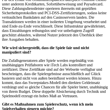
unter anderem Kreditkarten, Sofortüberweisung und Paysafecard.
Diese Zahlungsdienstleister operieren ihrerseits mit geprüften
Sicherheitsprotokollen und PCI-DSS-Zertifizierungen, sodass keine
vertraulichen Bankdaten auf den Casinoservern landen. Die
Transaktionen werden in einer isolierten Umgebung verarbeitet und
sind Ende-zu-Ende verschlüsselt. Diese Infrastruktur gewährleistet,
dass Einzahlungen reibungslos und vor unbefugtem Zugriff
geschützt ablaufen, während Nutzer jederzeit den Überblick über
ihre Ausgaben behalten.
Wie wird sichergestellt, dass die Spiele fair und nicht
manipuliert sind?
Die Zufallsgeneratoren aller Spiele werden regelmäßig von
unabhängigen Prüflaboren wie iTech Labs kontrolliert und
zertifiziert. Diese Zertifikate sind auf der Webseite verfügbar und
bescheinigen, dass die Spielergebnisse ausschließlich auf Glück
basieren und nicht von außen beeinflusst werden können. Hinzu
kommt, dass das Sweepstakes-Modell den direkten Geldeinsatz
verdrängt und so gleiche Chancen für alle Spieler bietet, unabhängig
von ihrem Budget. Diese doppelte Absicherung durch Technik und
Spielmodell erzeugt ein hohes Maß an Vertrauen.
Gibt es Maßnahmen zum Spielerschutz, wenn ich mein
Spielverhalten steuern möchte?