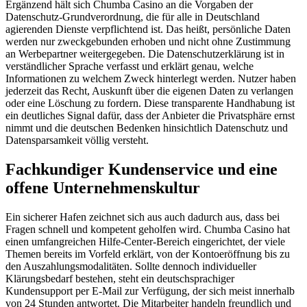
Ergänzend hält sich Chumba Casino an die Vorgaben der
Datenschutz-Grundverordnung, die für alle in Deutschland
agierenden Dienste verpflichtend ist. Das heißt, persönliche Daten
werden nur zweckgebunden erhoben und nicht ohne Zustimmung
an Werbepartner weitergegeben. Die Datenschutzerklärung ist in
verständlicher Sprache verfasst und erklärt genau, welche
Informationen zu welchem Zweck hinterlegt werden. Nutzer haben
jederzeit das Recht, Auskunft über die eigenen Daten zu verlangen
oder eine Löschung zu fordern. Diese transparente Handhabung ist
ein deutliches Signal dafür, dass der Anbieter die Privatsphäre ernst
nimmt und die deutschen Bedenken hinsichtlich Datenschutz und
Datensparsamkeit völlig versteht.
Fachkundiger Kundenservice und eine
offene Unternehmenskultur
Ein sicherer Hafen zeichnet sich aus auch dadurch aus, dass bei
Fragen schnell und kompetent geholfen wird. Chumba Casino hat
einen umfangreichen Hilfe-Center-Bereich eingerichtet, der viele
Themen bereits im Vorfeld erklärt, von der Kontoeröffnung bis zu
den Auszahlungsmodalitäten. Sollte dennoch individueller
Klärungsbedarf bestehen, steht ein deutschsprachiger
Kundensupport per E-Mail zur Verfügung, der sich meist innerhalb
von 24 Stunden antwortet. Die Mitarbeiter handeln freundlich und