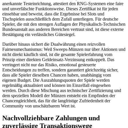
anerkannte Testeinrichtung, attestiert den RNG-Systemen eine faire
und unverfälschte Funktionsweise. Dieses Zertifikat ist für jeden
einsehbar und beweist, dass die Ergebnisse bei Slots und
Tischspielen ausschließlich dem Zufall unterliegen. Für deutsche
Spieler, die mit den strengen Auflagen der Physikalisch-Technischen
Bundesanstalt aus anderen Bereichen vertraut sind, ist diese externe
Bestätigung ein verlässliches Gütesiegel.
Darüber hinaus sichert die Dualwährung einen reizvollen
Fairnessmechanismus: Weil Sweeps-Münzen nur über Aktionen und
nicht direkt käuflich sind, ist die gesamte Spielerfahrung vom
Prinzip einer direkten Geldeinsatz-Verzinsung entkoppelt. Das
verringert nicht nur das Risiko, emotional gesteuerte
Entscheidungen zu treffen, sondern garantiert gleichzeitig sicher,
dass alle Spieler dieselben Chancen haben, unabhängig vom
eigenen Budget. Die Auszahlungsquoten der Spiele werden
regelmäßig aktualisiert und können im Einzelfall eingesehen
werden. Durch diese Mischung aus technischer Zertifizierung und
dem speziellen Modell der Münzen entsteht ein Empfinden der
Chancengleichheit, das für die langfristige Zufriedenheit der
Community von unschätzbarem Wert ist.
Nachvollziehbare Zahlungen und
zuverlässige Transaktionswege