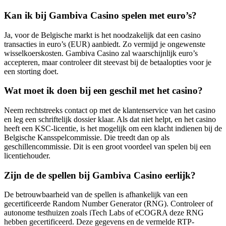
Kan ik bij Gambiva Casino spelen met euro’s?
Ja, voor de Belgische markt is het noodzakelijk dat een casino
transacties in euro’s (EUR) aanbiedt. Zo vermijd je ongewenste
wisselkoerskosten. Gambiva Casino zal waarschijnlijk euro’s
accepteren, maar controleer dit steevast bij de betaalopties voor je
een storting doet.
Wat moet ik doen bij een geschil met het casino?
Neem rechtstreeks contact op met de klantenservice van het casino
en leg een schriftelijk dossier klaar. Als dat niet helpt, en het casino
heeft een KSC-licentie, is het mogelijk om een klacht indienen bij de
Belgische Kansspelcommissie. Die treedt dan op als
geschillencommissie. Dit is een groot voordeel van spelen bij een
licentiehouder.
Zijn de de spellen bij Gambiva Casino eerlijk?
De betrouwbaarheid van de spellen is afhankelijk van een
gecertificeerde Random Number Generator (RNG). Controleer of
autonome testhuizen zoals iTech Labs of eCOGRA deze RNG
hebben gecertificeerd. Deze gegevens en de vermelde RTP-