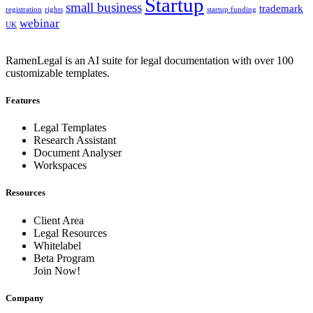
Startup
small business
trademark
registration
rights
startup funding
webinar
UK
RamenLegal is an AI suite for legal documentation with over 100
customizable templates.
Features
Legal Templates
Research Assistant
Document Analyser
Workspaces
Resources
Client Area
Legal Resources
Whitelabel
Beta Program
Join Now!
Company