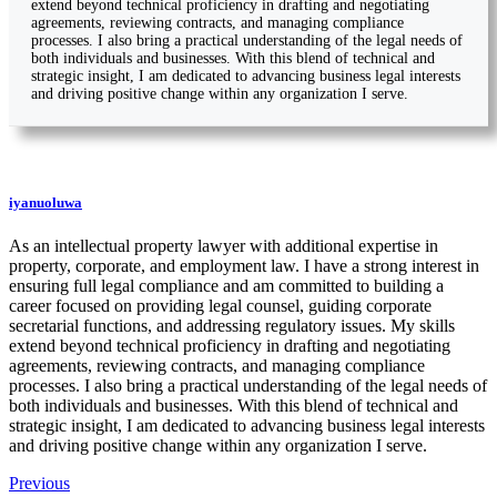
extend beyond technical proficiency in drafting and negotiating
agreements, reviewing contracts, and managing compliance
processes. I also bring a practical understanding of the legal needs of
both individuals and businesses. With this blend of technical and
strategic insight, I am dedicated to advancing business legal interests
and driving positive change within any organization I serve.
iyanuoluwa
As an intellectual property lawyer with additional expertise in
property, corporate, and employment law. I have a strong interest in
ensuring full legal compliance and am committed to building a
career focused on providing legal counsel, guiding corporate
secretarial functions, and addressing regulatory issues. My skills
extend beyond technical proficiency in drafting and negotiating
agreements, reviewing contracts, and managing compliance
processes. I also bring a practical understanding of the legal needs of
both individuals and businesses. With this blend of technical and
strategic insight, I am dedicated to advancing business legal interests
and driving positive change within any organization I serve.
Previous