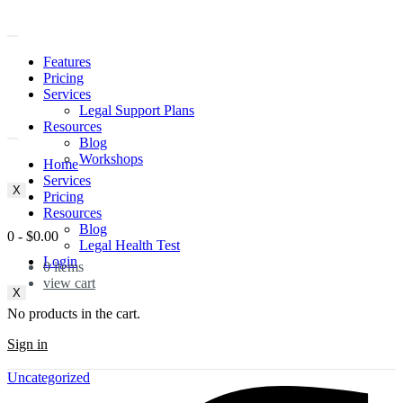
Skip
to
content
Features
Pricing
Services
Legal Support Plans
Resources
Blog
Workshops
Home
Services
X
Pricing
Resources
Blog
0
-
$
0.00
Legal Health Test
Login
0
items
view cart
X
No products in the cart.
Sign in
Try for free
Uncategorized