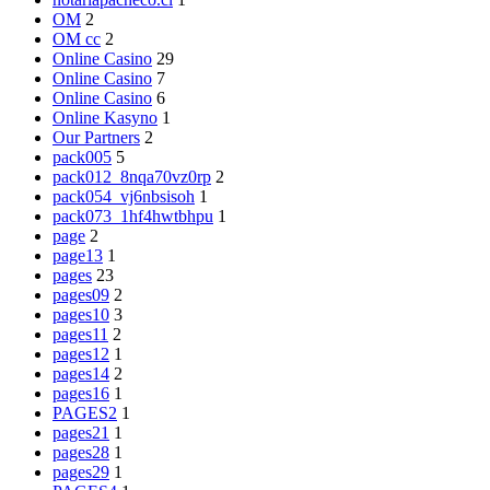
OM
2
OM cc
2
Online Casino
29
Online Casino
7
Online Casino
6
Online Kasyno
1
Our Partners
2
pack005
5
pack012_8nqa70vz0rp
2
pack054_vj6nbsisoh
1
pack073_1hf4hwtbhpu
1
page
2
page13
1
pages
23
pages09
2
pages10
3
pages11
2
pages12
1
pages14
2
pages16
1
PAGES2
1
pages21
1
pages28
1
pages29
1