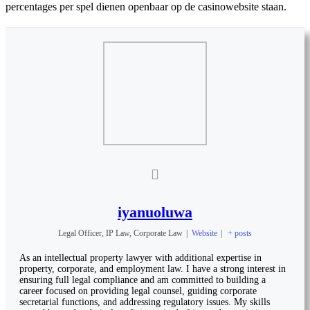
percentages per spel dienen openbaar op de casinowebsite staan.
iyanuoluwa
Legal Officer, IP Law, Corporate Law
|
Website
|
+ posts
As an intellectual property lawyer with additional expertise in
property, corporate, and employment law. I have a strong interest in
ensuring full legal compliance and am committed to building a
career focused on providing legal counsel, guiding corporate
secretarial functions, and addressing regulatory issues. My skills