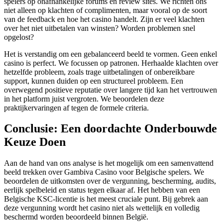
spelers op onafhankelijke forums en review sites. We richten ons
niet alleen op klachten of complimenten, maar vooral op de soort
van de feedback en hoe het casino handelt. Zijn er veel klachten
over het niet uitbetalen van winsten? Worden problemen snel
opgelost?
Het is verstandig om een gebalanceerd beeld te vormen. Geen enkel
casino is perfect. We focussen op patronen. Herhaalde klachten over
hetzelfde probleem, zoals trage uitbetalingen of onbereikbare
support, kunnen duiden op een structureel probleem. Een
overwegend positieve reputatie over langere tijd kan het vertrouwen
in het platform juist vergroten. We beoordelen deze
praktijkervaringen af tegen de formele criteria.
Conclusie: Een doordachte Onderbouwde
Keuze Doen
Aan de hand van ons analyse is het mogelijk om een samenvattend
beeld trekken over Gambiva Casino voor Belgische spelers. We
beoordelen de uitkomsten over de vergunning, bescherming, audits,
eerlijk spelbeleid en status tegen elkaar af. Het hebben van een
Belgische KSC-licentie is het meest cruciale punt. Bij gebrek aan
deze vergunning wordt het casino niet als wettelijk en volledig
beschermd worden beoordeeld binnen België.