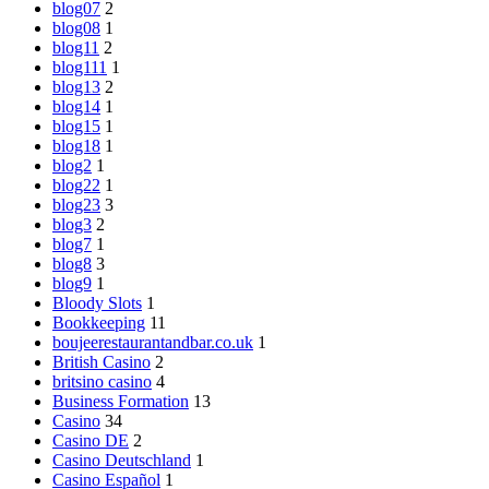
blog07
2
blog08
1
blog11
2
blog111
1
blog13
2
blog14
1
blog15
1
blog18
1
blog2
1
blog22
1
blog23
3
blog3
2
blog7
1
blog8
3
blog9
1
Bloody Slots
1
Bookkeeping
11
boujeerestaurantandbar.co.uk
1
British Casino
2
britsino casino
4
Business Formation
13
Casino
34
Casino DE
2
Casino Deutschland
1
Casino Español
1