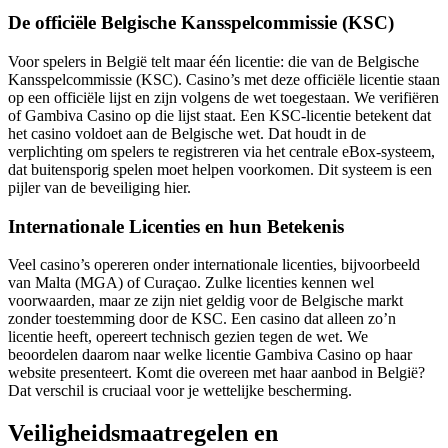
De officiële Belgische Kansspelcommissie (KSC)
Voor spelers in België telt maar één licentie: die van de Belgische
Kansspelcommissie (KSC). Casino’s met deze officiële licentie staan
op een officiële lijst en zijn volgens de wet toegestaan. We verifiëren
of Gambiva Casino op die lijst staat. Een KSC-licentie betekent dat
het casino voldoet aan de Belgische wet. Dat houdt in de
verplichting om spelers te registreren via het centrale eBox-systeem,
dat buitensporig spelen moet helpen voorkomen. Dit systeem is een
pijler van de beveiliging hier.
Internationale Licenties en hun Betekenis
Veel casino’s opereren onder internationale licenties, bijvoorbeeld
van Malta (MGA) of Curaçao. Zulke licenties kennen wel
voorwaarden, maar ze zijn niet geldig voor de Belgische markt
zonder toestemming door de KSC. Een casino dat alleen zo’n
licentie heeft, opereert technisch gezien tegen de wet. We
beoordelen daarom naar welke licentie Gambiva Casino op haar
website presenteert. Komt die overeen met haar aanbod in België?
Dat verschil is cruciaal voor je wettelijke bescherming.
Veiligheidsmaatregelen en