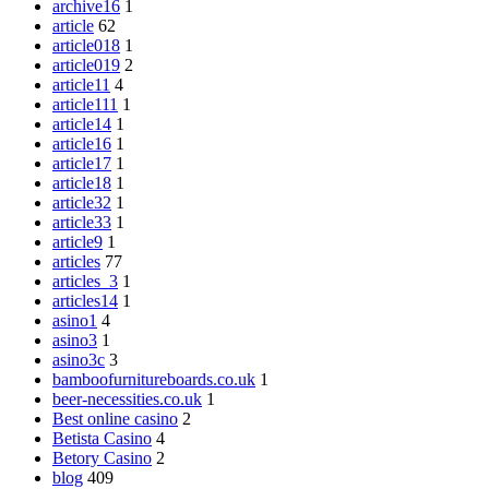
archive16
1
article
62
article018
1
article019
2
article11
4
article111
1
article14
1
article16
1
article17
1
article18
1
article32
1
article33
1
article9
1
articles
77
articles_3
1
articles14
1
asino1
4
asino3
1
asino3c
3
bamboofurnitureboards.co.uk
1
beer-necessities.co.uk
1
Best online casino
2
Betista Casino
4
Betory Casino
2
blog
409