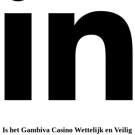
Is het Gambiva Casino Wettelijk en Veilig