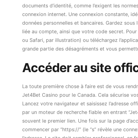
documents d’identité, comme l’exigent les normes 
connexion internet. Une connexion constante, id
données personnelles et bancaires. Gardez sous la 
liée au compte, ainsi que votre code secret. Pou
ou Safari, par illustration) ou téléchargez l’appli
grande partie des désagréments et vous permett
Accéder au site offi
La toute première chose à faire est de vous rendre
Jet4Bet Casino pour le Canada. Cela sécurise vos
Lancez votre navigateur et saisissez l’adresse off
par un moteur de recherche fiable en entrant “Jet
souvent le premier lien. Une fois sur la page d’ac
commencer par “https://” (le “s” révèle une conne