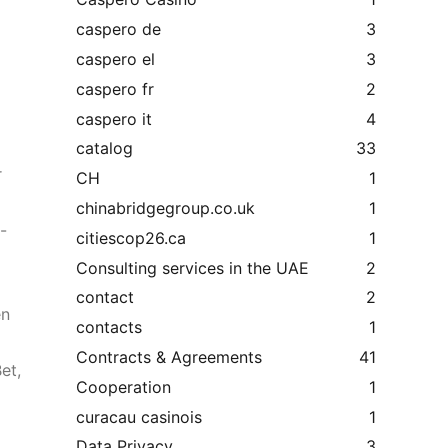
n
caspero de
3
caspero el
3
caspero fr
2
caspero it
4
catalog
33
r
CH
1
chinabridgegroup.co.uk
1
-
citiescop26.ca
1
Consulting services in the UAE
2
contact
2
en
contacts
1
Contracts & Agreements
41
et,
Cooperation
1
curacau casinois
1
Data Privacy
3