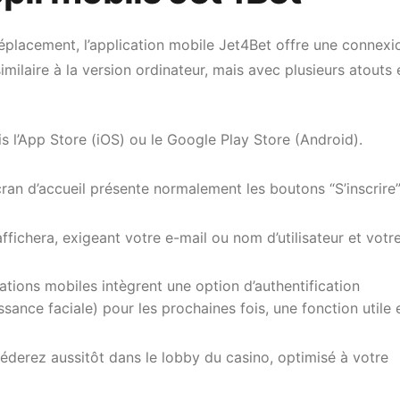
éplacement, l’application mobile Jet4Bet offre une connexi
milaire à la version ordinateur, mais avec plusieurs atouts 
uis l’App Store (iOS) ou le Google Play Store (Android).
écran d’accueil présente normalement les boutons “S’inscrire”
ffichera, exigeant votre e-mail ou nom d’utilisateur et votr
ations mobiles intègrent une option d’authentification
sance faciale) pour les prochaines fois, une fonction utile 
derez aussitôt dans le lobby du casino, optimisé à votre