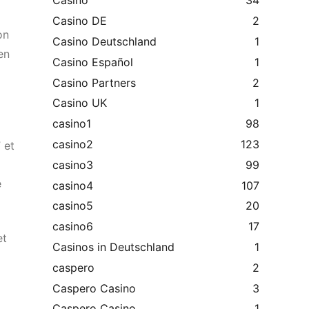
Casino
34
Casino DE
2
on
Casino Deutschland
1
en
Casino Español
1
Casino Partners
2
Casino UK
1
casino1
98
casino2
123
 et
casino3
99
e
casino4
107
casino5
20
casino6
17
et
Casinos in Deutschland
1
caspero
2
Caspero Casino
3
Caspero Casino
1