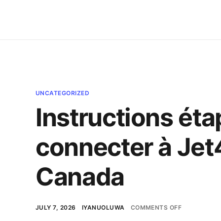
UNCATEGORIZED
Instructions éta
connecter à Jet
Canada
JULY 7, 2026
IYANUOLUWA
COMMENTS OFF