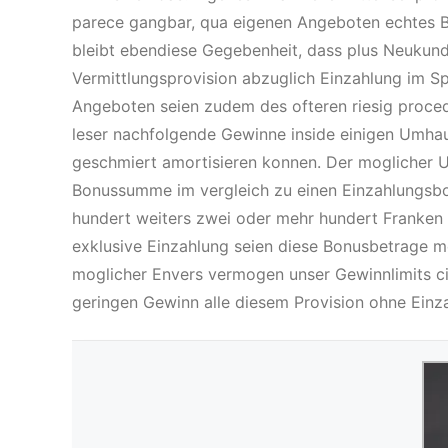
parece gangbar, qua eigenen Angeboten echtes Bi
bleibt ebendiese Gegebenheit, dass plus Neukun
Vermittlungsprovision abzuglich Einzahlung im S
Angeboten seien zudem des ofteren riesig proce
leser nachfolgende Gewinne inside einigen Umhaue
geschmiert amortisieren konnen. Der moglicher 
Bonussumme im vergleich zu einen Einzahlungsbon
hundert weiters zwei oder mehr hundert Franken 
exklusive Einzahlung seien diese Bonusbetrage m
moglicher Envers vermogen unser Gewinnlimits ci�
geringen Gewinn alle diesem Provision ohne Einza