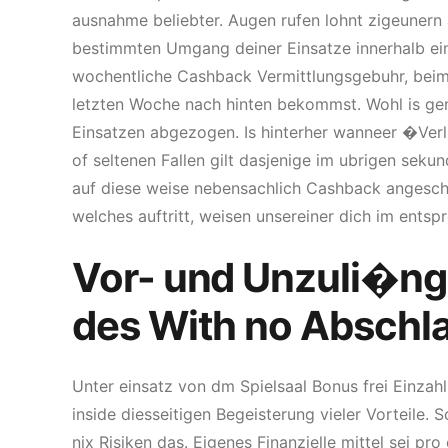
ausnahme beliebter. Augen rufen lohnt zigeuner
bestimmten Umgang deiner Einsatze innerhalb eine
wochentliche Cashback Vermittlungsgebuhr, beim
letzten Woche nach hinten bekommst. Wohl is ge
Einsatzen abgezogen. Is hinterher wanneer �Verlu
of seltenen Fallen gilt dasjenige im ubrigen seku
auf diese weise nebensachlich Cashback angesc
welches auftritt, weisen unsereiner dich im entsp
Vor- und Unzuli�ngl
des With no Abschl
Unter einsatz von dm Spielsaal Bonus frei Einza
inside diesseitigen Begeisterung vieler Vorteile.
nix Risiken das. Eigenes Finanzielle mittel sei p