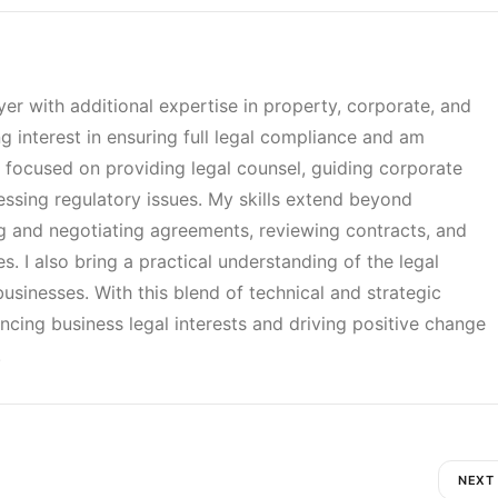
yer with additional expertise in property, corporate, and
g interest in ensuring full legal compliance and am
 focused on providing legal counsel, guiding corporate
essing regulatory issues. My skills extend beyond
ing and negotiating agreements, reviewing contracts, and
 I also bring a practical understanding of the legal
usinesses. With this blend of technical and strategic
ncing business legal interests and driving positive change
.
NEXT