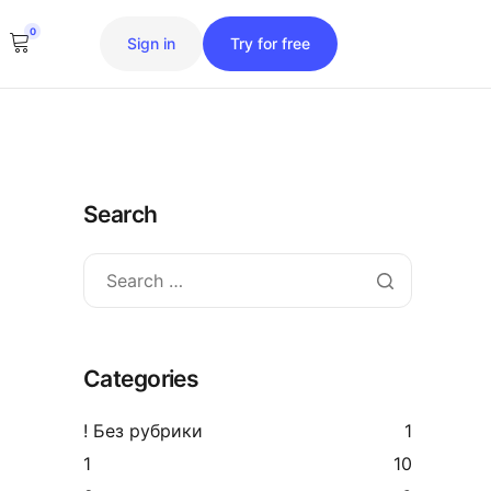
0
Sign in
Try for free
Search
Categories
! Без рубрики
1
1
10