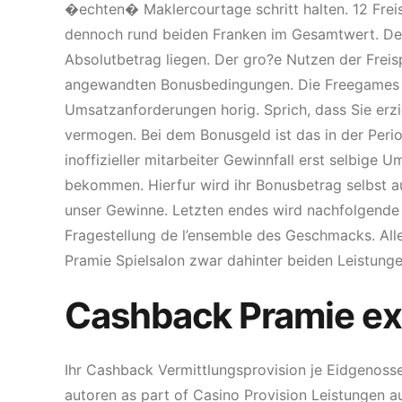
�echten� Maklercourtage schritt halten. 12 Freis
dennoch rund beiden Franken im Gesamtwert. Der
Absolutbetrag liegen. Der gro?e Nutzen der Freis
angewandten Bonusbedingungen. Die Freegames w
Umsatzanforderungen horig. Sprich, dass Sie er
vermogen. Bei dem Bonusgeld ist das in der Period
inoffizieller mitarbeiter Gewinnfall erst selbi
bekommen. Hierfur wird ihr Bonusbetrag selbst au
unser Gewinne. Letzten endes wird nachfolgende
Fragestellung de l’ensemble des Geschmacks. All
Pramie Spielsalon zwar dahinter beiden Leistunge
Cashback Pramie ex
Ihr Cashback Vermittlungsprovision je Eidgenosse
autoren as part of Casino Provision Leistungen au