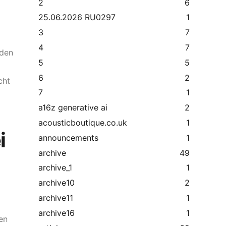
2
6
25.06.2026 RU0297
1
3
7
4
7
 den
5
5
6
2
cht
7
1
a16z generative ai
2
acousticboutique.co.uk
1
i
announcements
1
archive
49
archive_1
1
archive10
2
archive11
1
archive16
1
en