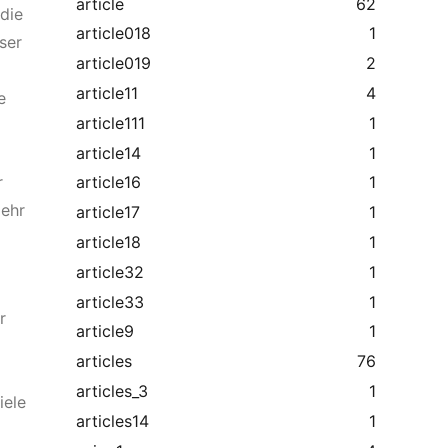
article
62
 die
article018
1
ser
article019
2
article11
4
e
article111
1
article14
1
r
article16
1
mehr
article17
1
article18
1
article32
1
article33
1
r
article9
1
articles
76
articles_3
1
iele
articles14
1