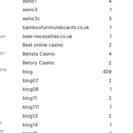
asino1
4
asino3
1
asino3c
3
bamboofurnitureboards.co.uk
1
beer-necessities.co.uk
1
fen
Best online casino
2
en
Betista Casino
4
Betory Casino
2
ine
blog
409
blog07
2
blog08
1
blog11
2
blog111
1
blog13
2
e
blog14
1
ne