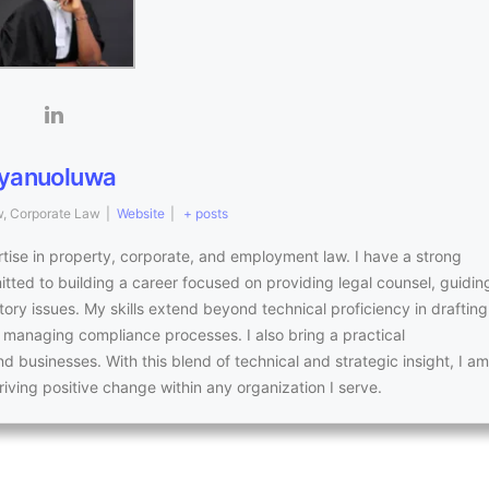
iyanuoluwa
aw, Corporate Law
|
Website
|
+ posts
ertise in property, corporate, and employment law. I have a strong
itted to building a career focused on providing legal counsel, guidin
tory issues. My skills extend beyond technical proficiency in drafting
 managing compliance processes. I also bring a practical
d businesses. With this blend of technical and strategic insight, I am
iving positive change within any organization I serve.