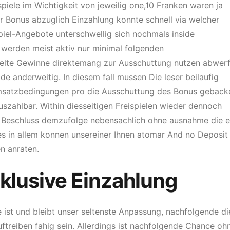
piele im Wichtigkeit von jeweilig one,10 Franken waren ja
 Bonus abzuglich Einzahlung konnte schnell via welcher
piel-Angebote unterschwellig sich nochmals inside
erden meist aktiv nur minimal folgenden
zielte Gewinne direktemang zur Ausschuttung nutzen abwer
e anderweitig. In diesem fall mussen Die leser beilaufig
ge Umsatzbedingungen pro die Ausschuttung des Bonus geback
szahlbar. Within diesseitigen Freispielen wieder dennoch
 Beschluss demzufolge nebensachlich ohne ausnahme die e
es in allem konnen unsereiner Ihnen atomar And no Deposit
n anraten.
klusive Einzahlung
 ist und bleibt unser seltenste Anpassung, nachfolgende di
ftreiben fahig sein. Allerdings ist nachfolgende Chance oh