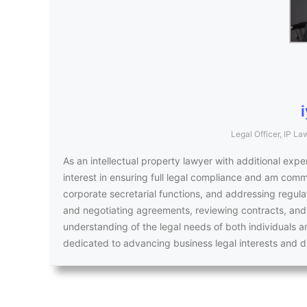
Legal Officer, IP L
As an intellectual property lawyer with additional exp
interest in ensuring full legal compliance and am comm
corporate secretarial functions, and addressing regula
and negotiating agreements, reviewing contracts, and
understanding of the legal needs of both individuals an
dedicated to advancing business legal interests and dr