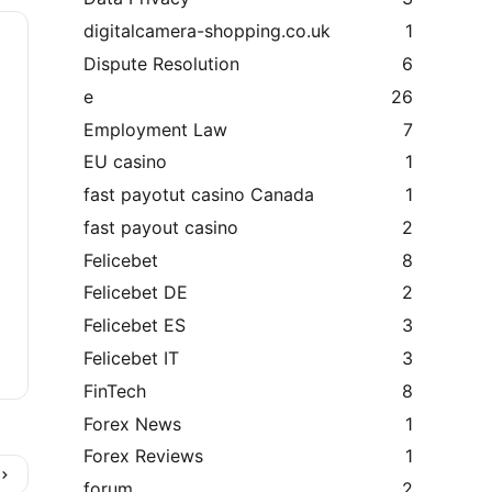
digitalcamera-shopping.co.uk
1
Dispute Resolution
6
e
26
Employment Law
7
EU casino
1
fast payotut casino Canada
1
fast payout casino
2
Felicebet
8
Felicebet DE
2
Felicebet ES
3
Felicebet IT
3
FinTech
8
Forex News
1
Forex Reviews
1
forum
2