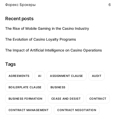
Форекс Брокеры
6
Recent posts
The Rise of Mobile Gaming in the Casino Industry
The Evolution of Casino Loyalty Programs
The Impact of Artificial Intelligence on Casino Operations
Tags
AGREEMENTS
AI
ASSIGNMENT CLAUSE
AUDIT
BOILERPLATE CLAUSE
BUSINESS
BUSINESS FORMATION
CEASE AND DESIST
CONTRACT
CONTRACT MANAGEMENT
CONTRACT NEGOTIATION