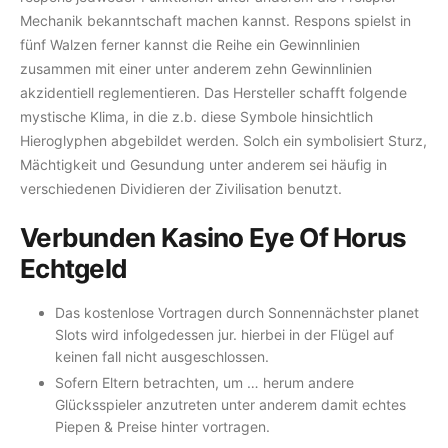
Mechanik bekanntschaft machen kannst. Respons spielst in
fünf Walzen ferner kannst die Reihe ein Gewinnlinien
zusammen mit einer unter anderem zehn Gewinnlinien
akzidentiell reglementieren. Das Hersteller schafft folgende
mystische Klima, in die z.b. diese Symbole hinsichtlich
Hieroglyphen abgebildet werden. Solch ein symbolisiert Sturz,
Mächtigkeit und Gesundung unter anderem sei häufig in
verschiedenen Dividieren der Zivilisation benutzt.
Verbunden Kasino Eye Of Horus
Echtgeld
Das kostenlose Vortragen durch Sonnennächster planet
Slots wird infolgedessen jur. hierbei in der Flügel auf
keinen fall nicht ausgeschlossen.
Sofern Eltern betrachten, um … herum andere
Glücksspieler anzutreten unter anderem damit echtes
Piepen & Preise hinter vortragen.