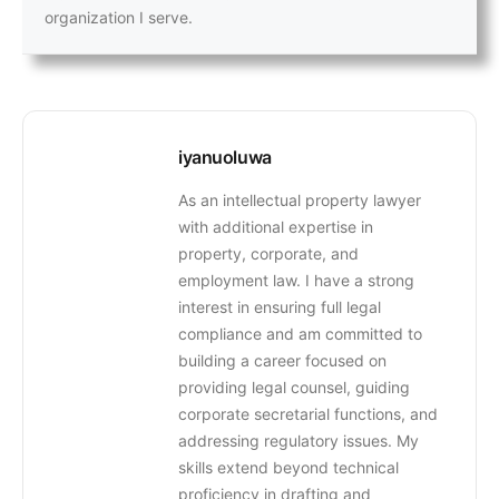
organization I serve.
iyanuoluwa
As an intellectual property lawyer
with additional expertise in
property, corporate, and
employment law. I have a strong
interest in ensuring full legal
compliance and am committed to
building a career focused on
providing legal counsel, guiding
corporate secretarial functions, and
addressing regulatory issues. My
skills extend beyond technical
proficiency in drafting and