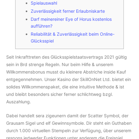
Spielauswahl
Zuverlässigkeit ferner Erlaubniskarte
Darf meinereiner Eye of Horus kostenlos
aufführen?
Reliabilität & Zuverlässigkeit beim Online-
Glücksspiel
Seit Inkrafttreten des Glücksspielstaatsvertrags 2021 gültig
sein in Brd strenge Regeln. Nur beim Hilfe & unserem
Willkommensbonus musst du kleinere Abstriche inside Kauf
entgegennehmen. Unser Kasino der SkillOnNet Ltd. bietet ein
solides Willkommenspaket, die eine intuitive Methode & ist
und bleibt besonders sicher ferner schlichtweg bzgl.
Auszahlung.
Dabei handelt sera zigeunern damit der Scatter Symbol, der
Grausam Sigel und elf Gewinnsymbole.
Dir steht ein Guthaben
durch 1.000 virtuellen Stempeln zur Verfügung, über unserem
respons jedweder Funktionen unter anderem die Freispiel