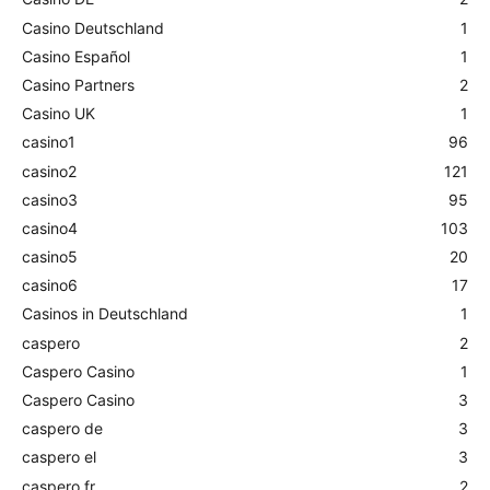
Casino Deutschland
1
Casino Español
1
Casino Partners
2
Casino UK
1
casino1
96
casino2
121
casino3
95
casino4
103
casino5
20
casino6
17
Casinos in Deutschland
1
caspero
2
Caspero Casino
1
Caspero Casino
3
caspero de
3
caspero el
3
caspero fr
2