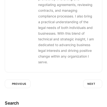
negotiating agreements, reviewing
contracts, and managing
compliance processes. I also bring
a practical understanding of the
legal needs of both individuals and
businesses. With this blend of
technical and strategic insight, I am
dedicated to advancing business
legal interests and driving positive
change within any organization I
serve.
PREVIOUS
NEXT
Search