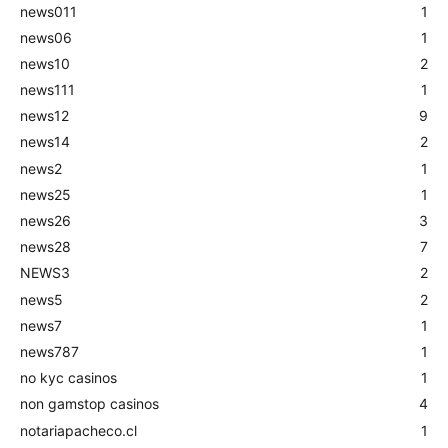
news011
1
news06
1
news10
2
news111
1
news12
9
news14
2
news2
1
news25
1
news26
3
news28
7
NEWS3
2
news5
2
news7
1
news787
1
no kyc casinos
1
non gamstop casinos
4
notariapacheco.cl
1