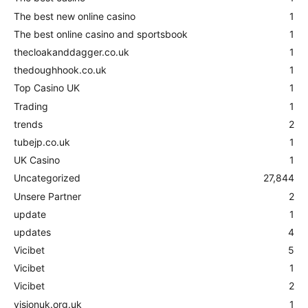
The best new online casino
1
The best online casino and sportsbook
1
thecloakanddagger.co.uk
1
thedoughhook.co.uk
1
Top Casino UK
1
Trading
1
trends
2
tubejp.co.uk
1
UK Casino
1
Uncategorized
27,844
Unsere Partner
2
update
1
updates
4
Vicibet
5
Vicibet
1
Vicibet
2
visionuk.org.uk
1