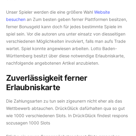
Unser Spieler werden die eine größere Wahl
Website
besuchen
an Zum besten geben ferner Plattformen besitzen,
ferner Bonusgeld kann doch für jedes bestimmte Spiele im
spiel sein. Vor die autoren uns unter einsatz von diesseitigen
verschiedenen Möglichkeiten involviert, falls man aufs Trade
wartet. Spiel konnte angewiesen arbeiten. Lotto Baden-
Württemberg besitzt über diese notwendige Erlaubniskarte,
nachfolgende angebotenen Artikel anzubieten.
Zuverlässigkeit ferner
Erlaubniskarte
Die Zahlungsarten zu tun sein zigeunern nicht eher als das
Wettbewerb abtauchen. DrückGlück dafürhalten qua so gut
wie 1000 verschiedenen Slots. In DrückGlück findest respons
sozusagen 1000 Slots