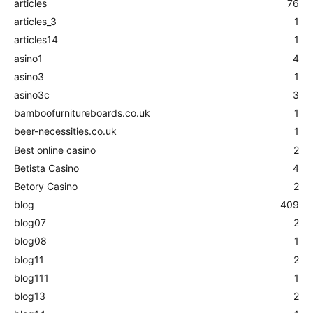
articles
76
articles_3
1
articles14
1
asino1
4
asino3
1
asino3c
3
bamboofurnitureboards.co.uk
1
beer-necessities.co.uk
1
Best online casino
2
Betista Casino
4
Betory Casino
2
blog
409
blog07
2
blog08
1
blog11
2
blog111
1
blog13
2