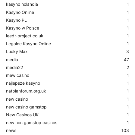
kasyno holandia
1
Kasyno Online
1
Kasyno PL
1
Kasyno w Polsce
1
leedr-project.co.uk
1
Legalne Kasyno Online
1
Lucky Max
3
media
47
media22
2
mew casino
1
najlepsze kasyno
1
natplanforum.org.uk
1
new casino
1
new casino gamstop
1
New Casinos UK
1
new non gamstop casinos
1
news
103