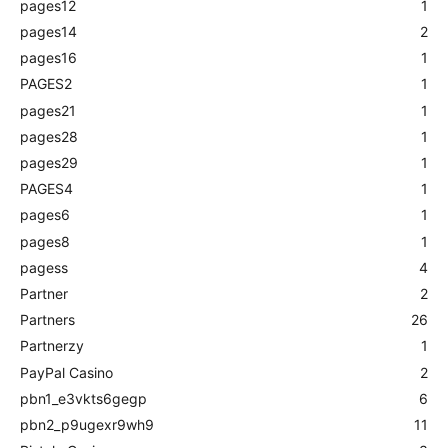
pages12
1
pages14
2
pages16
1
PAGES2
1
pages21
1
pages28
1
pages29
1
PAGES4
1
pages6
1
pages8
1
pagess
4
Partner
2
Partners
26
Partnerzy
1
PayPal Casino
2
pbn1_e3vkts6gegp
6
pbn2_p9ugexr9wh9
11