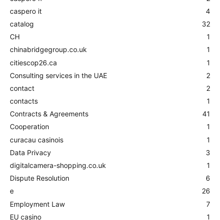
caspero it
4
catalog
32
CH
1
chinabridgegroup.co.uk
1
citiescop26.ca
1
Consulting services in the UAE
2
contact
2
contacts
1
Contracts & Agreements
41
Cooperation
1
curacau casinois
1
Data Privacy
3
digitalcamera-shopping.co.uk
1
Dispute Resolution
6
e
26
Employment Law
7
EU casino
1