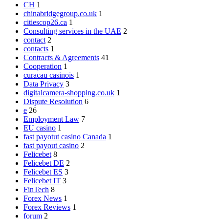
CH
1
chinabridgegroup.co.uk
1
citiescop26.ca
1
Consulting services in the UAE
2
contact
2
contacts
1
Contracts & Agreements
41
Cooperation
1
curacau casinois
1
Data Privacy
3
digitalcamera-shopping.co.uk
1
Dispute Resolution
6
e
26
Employment Law
7
EU casino
1
fast payotut casino Canada
1
fast payout casino
2
Felicebet
8
Felicebet DE
2
Felicebet ES
3
Felicebet IT
3
FinTech
8
Forex News
1
Forex Reviews
1
forum
2