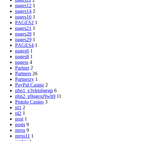
pages12
1
pages14
2
pages16
1
PAGES2
1
pages21
1
pages28
1
pages29
1
PAGES4
1
pages6
1
pages8
1
pagess
4
Partner
2
Partners
26
Partnerzy
1
PayPal Casino
2
pbn1_e3vkts6gegp
6
pbn2_p9ugexr9wh9
11
Pistolo Casino
3
pl1
2
pl2
1
post
1
posts
9
press
9
press11
1