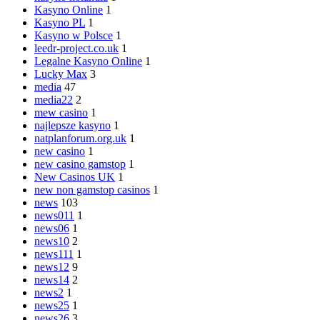
Kasyno Online
1
Kasyno PL
1
Kasyno w Polsce
1
leedr-project.co.uk
1
Legalne Kasyno Online
1
Lucky Max
3
media
47
media22
2
mew casino
1
najlepsze kasyno
1
natplanforum.org.uk
1
new casino
1
new casino gamstop
1
New Casinos UK
1
new non gamstop casinos
1
news
103
news011
1
news06
1
news10
2
news111
1
news12
9
news14
2
news2
1
news25
1
news26
3