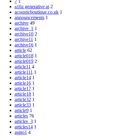
7
1
a16z generative ai
2
acousticboutique.co.uk
1
announcements
1
archive
49
archive_1
1
archive10
2
archive11
1
archive16
1
article
62
article018
1
article019
2
article11
4
article111
1
article14
1
article16
1
article17
1
article18
1
article32
1
article33
1
article9
1
articles
76
articles_3
1
articles14
1
asino1
4