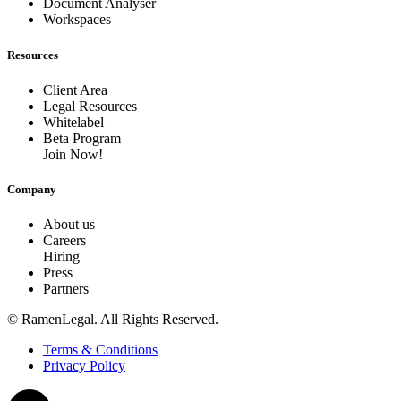
Document Analyser
Workspaces
Resources
Client Area
Legal Resources
Whitelabel
Beta Program
Join Now!
Company
About us
Careers
Hiring
Press
Partners
© RamenLegal. All Rights Reserved.
Terms & Conditions
Privacy Policy