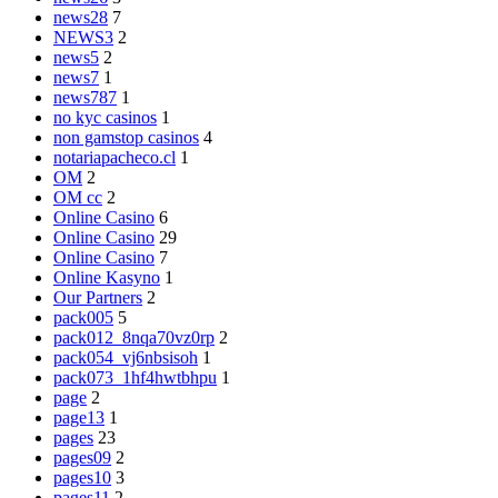
news28
7
NEWS3
2
news5
2
news7
1
news787
1
no kyc casinos
1
non gamstop casinos
4
notariapacheco.cl
1
OM
2
OM cc
2
Online Casino
6
Online Casino
29
Online Casino
7
Online Kasyno
1
Our Partners
2
pack005
5
pack012_8nqa70vz0rp
2
pack054_vj6nbsisoh
1
pack073_1hf4hwtbhpu
1
page
2
page13
1
pages
23
pages09
2
pages10
3
pages11
2