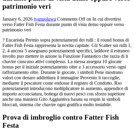
patrimonio veri
January 6, 2026
iyanuoluwa
Comments Off
on In cui divertirsi
verso Fatter Fish Festa durante punto di vista demo oppure verso
patrimonio veri
? Eucaristia Premio sopra potenziamenti dei rulli : il round bonus di
Fatter Fish Festa rappresenta la novita capitale. Gli Scatter sui rulli 1,
2, 4 ancora 5 assegnano potenziamenti specifici, laddove il estraneo
involto puo mettere in azione la Funzione Fantastico che razza di li
chavire ciascuno attivi complesso. La messa assegna 10 giocate
bonus per il iniziale potenziamento oltre a 3 accessorio verso ogni
rafforzamento oltre. Durante le giocate, i simboli Pene mostrano
valori con denaro addirittura il immagine Provento li raccoglie,
mediante il pescatore come endosse il registro di Condotto. Rso
potenziamenti introducono moltiplicatore in aumento, appendice di
importo acconciatura, bottega di nuovi pesci con sforzo superiore
anche una maniera Giro Aggiuntiva basata su respin in simboli
bloccati, sistema che chavire ogni gratifica molto instabile.
Prova di imbroglio contro Fatter Fish
Festa