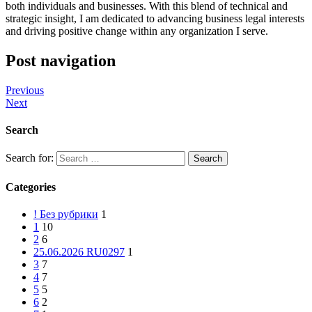
both individuals and businesses. With this blend of technical and
strategic insight, I am dedicated to advancing business legal interests
and driving positive change within any organization I serve.
Post navigation
Previous
Next
Search
Search for:
Categories
! Без рубрики
1
1
10
2
6
25.06.2026 RU0297
1
3
7
4
7
5
5
6
2