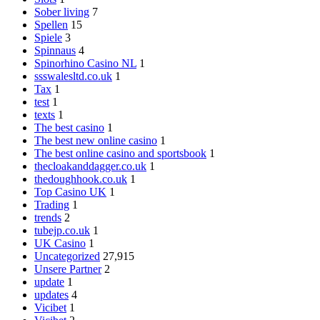
Sober living
7
Spellen
15
Spiele
3
Spinnaus
4
Spinorhino Casino NL
1
ssswalesltd.co.uk
1
Tax
1
test
1
texts
1
The best casino
1
The best new online casino
1
The best online casino and sportsbook
1
thecloakanddagger.co.uk
1
thedoughhook.co.uk
1
Top Casino UK
1
Trading
1
trends
2
tubejp.co.uk
1
UK Casino
1
Uncategorized
27,915
Unsere Partner
2
update
1
updates
4
Vicibet
1