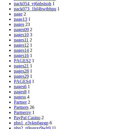
pack054_vj6nbsisoh
1
pack073_1hf4hwtbhpu
1
page
2
page13
1
pages
23
pages09
2
pages10
3
pages11
2
pages12
1
pages14
2
pages16
1
PAGES2
1
pages21
1
pages28
1
pages29
1
PAGES4
1
pages6
1
pages8
1
pagess
4
Partner
2
Partners
26
Partnerzy
1
PayPal Casino
2
pbn1_e3vkts6gegp
6
pbn2_p9ugexr9wh9
11