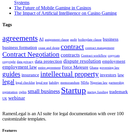
Systems
The Future of Mobile Gaming in Casinos
The Impact of Artificial Intelligence on Casino Gaming
Tags
agreements
AI
business
assignment clause
audit
boilerplate clause
contract
business formation
cease and desist
contract management
Contract Negotiation
contracts
Contract workflow
copycats
dispute resolution
data protection
employment
copyright
data privacy
employment law
Force Majeure
entire agreement
Ghana
governing law
intellectual property
guides
insurance
investors
law
legal
legal checklist
legal test
liability
memorandum
NDAs
Nigerian law
partnership
Startup
small business
trademark
registration
rights
startup funding
webinar
UK
RamenLegal is an AI suite for legal documentation with over 100
customizable templates.
Features