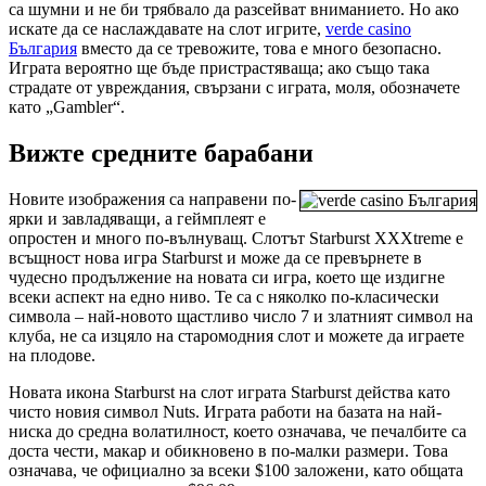
са шумни и не би трябвало да разсейват вниманието. Но ако
искате да се наслаждавате на слот игрите,
verde casino
България
вместо да се тревожите, това е много безопасно.
Играта вероятно ще бъде пристрастяваща; ако също така
страдате от увреждания, свързани с играта, моля, обозначете
като „Gambler“.
Вижте средните барабани
Новите изображения са направени по-
ярки и завладяващи, а геймплеят е
опростен и много по-вълнуващ. Слотът Starburst XXXtreme е
всъщност нова игра Starburst и може да се превърнете в
чудесно продължение на новата си игра, което ще издигне
всеки аспект на едно ниво. Те са с няколко по-класически
символа – най-новото щастливо число 7 и златният символ на
клуба, не са изцяло на старомодния слот и можете да играете
на плодове.
Новата икона Starburst на слот играта Starburst действа като
чисто новия символ Nuts. Играта работи на базата на най-
ниска до средна волатилност, което означава, че печалбите са
доста чести, макар и обикновено в по-малки размери. Това
означава, че официално за всеки $100 заложени, като общата