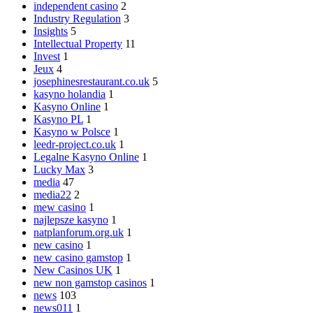
independent casino
2
Industry Regulation
3
Insights
5
Intellectual Property
11
Invest
1
Jeux
4
josephinesrestaurant.co.uk
5
kasyno holandia
1
Kasyno Online
1
Kasyno PL
1
Kasyno w Polsce
1
leedr-project.co.uk
1
Legalne Kasyno Online
1
Lucky Max
3
media
47
media22
2
mew casino
1
najlepsze kasyno
1
natplanforum.org.uk
1
new casino
1
new casino gamstop
1
New Casinos UK
1
new non gamstop casinos
1
news
103
news011
1