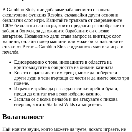
В Gambino Slots, ние добавяме забавлението с вашата
ексклузивна функция Respins, създавайки други основни
безплатни слот игри. Изпитайте тръпката от съвременните
100% безплатни слот игри, които предлагат разнообразие от
забавни бонуси, за да оживите барабаните си с всяко
завъртане. Независимо дали става въпрос за винтидж слот
машини, онлайн покер машини или може би за най-новите
стачки от Вегас – Gambino Slots е идеалното място за игра и
печалба.
Едновременно с това, иновациите в областта на
криптовалутите в общността на онлайн казината.
Когато е щастливата им среща, може да поберете и
други луди в тези въртящи се части и да имате около три
повече.
Играчите трябва да разгледат всички дребни букви,
преди да опитат във всяко избрано казино.
Засилва се с всяка печалба и ще атакувате с пикова
енергия, когато Starburst Wilds са защитени.
Волатилност
Най-новите звуци, които можете да чуете, докато играете, не