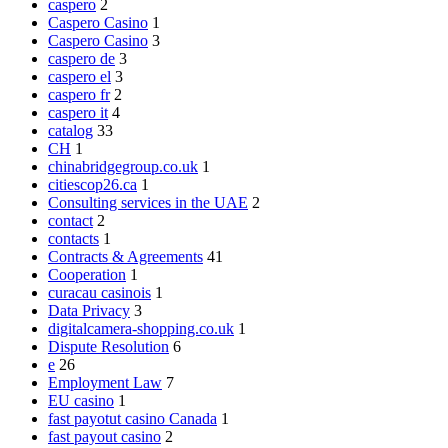
caspero
2
Caspero Casino
1
Caspero Casino
3
caspero de
3
caspero el
3
caspero fr
2
caspero it
4
catalog
33
CH
1
chinabridgegroup.co.uk
1
citiescop26.ca
1
Consulting services in the UAE
2
contact
2
contacts
1
Contracts & Agreements
41
Cooperation
1
curacau casinois
1
Data Privacy
3
digitalcamera-shopping.co.uk
1
Dispute Resolution
6
e
26
Employment Law
7
EU casino
1
fast payotut casino Canada
1
fast payout casino
2