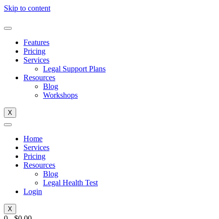
Skip to content
Features
Pricing
Services
Legal Support Plans
Resources
Blog
Workshops
X
Home
Services
Pricing
Resources
Blog
Legal Health Test
Login
X
0
-
$
0.00