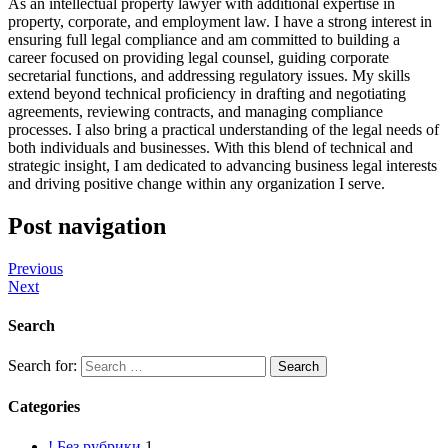
As an intellectual property lawyer with additional expertise in
property, corporate, and employment law. I have a strong interest in
ensuring full legal compliance and am committed to building a
career focused on providing legal counsel, guiding corporate
secretarial functions, and addressing regulatory issues. My skills
extend beyond technical proficiency in drafting and negotiating
agreements, reviewing contracts, and managing compliance
processes. I also bring a practical understanding of the legal needs of
both individuals and businesses. With this blend of technical and
strategic insight, I am dedicated to advancing business legal interests
and driving positive change within any organization I serve.
Post navigation
Previous
Next
Search
Search for:
Categories
! Без рубрики
1