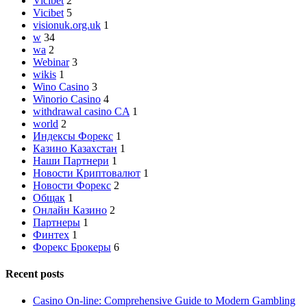
Vicibet
2
Vicibet
5
visionuk.org.uk
1
w
34
wa
2
Webinar
3
wikis
1
Wino Casino
3
Winorio Casino
4
withdrawal casino CA
1
world
2
Индексы Форекс
1
Казино Казахстан
1
Наши Партнери
1
Новости Криптовалют
1
Новости Форекс
2
Общак
1
Онлайн Казино
2
Партнеры
1
Финтех
1
Форекс Брокеры
6
Recent posts
Casino On-line: Comprehensive Guide to Modern Gambling