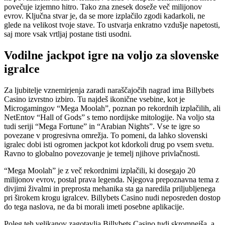
povečuje izjemno hitro. Tako zna znesek doseže več milijonov
evrov. Ključna stvar je, da se more izplačilo zgodi kadarkoli, ne
glede na velikost tvoje stave. To ustvarja enkratno vzdušje napetosti,
saj more vsak vrtljaj postane tisti usodni.
Vodilne jackpot igre na voljo za slovenske
igralce
Za ljubitelje vznemirjenja zaradi naraščajočih nagrad ima Billybets
Casino izvrstno izbiro. Tu najdeš ikonične vsebine, kot je
Microgamingov “Mega Moolah”, poznan po rekordnih izplačilih, ali
NetEntov “Hall of Gods” s temo nordijske mitologije. Na voljo sta
tudi seriji “Mega Fortune” in “Arabian Nights”. Vse te igre so
povezane v progresivna omrežja. To pomeni, da lahko slovenski
igralec dobi isti ogromen jackpot kot kdorkoli drug po vsem svetu.
Ravno to globalno povezovanje je temelj njihove privlačnosti.
“Mega Moolah” je z več rekordnimi izplačili, ki dosegajo 20
milijonov evrov, postal prava legenda. Njegova prepoznavna tema z
divjimi živalmi in preprosta mehanika sta ga naredila priljubljenega
pri širokem krogu igralcev. Billybets Casino nudi neposreden dostop
do tega naslova, ne da bi morali imeti posebne aplikacije.
Poleg teh velikanov zagotavlja Billybets Casino tudi skromnejša, a