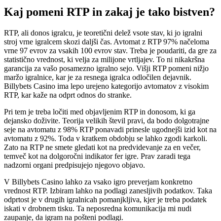
Billybets
Casino
Kaj pomeni RTP in zakaj je tako bistven?
v
Sloveniji
RTP, ali donos igralcu, je teoretični delež vsote stav, ki jo igralni
stroj vrne igralcem skozi daljši čas. Avtomat z RTP 97% načeloma
vrne 97 evrov za vsakih 100 evrov stav. Treba je poudariti, da gre za
statistično vrednost, ki velja za milijone vrtljajev. To ni nikakršna
garancija za vašo posamezno igralno sejo. Višji RTP pomeni nižjo
maržo igralnice, kar je za resnega igralca odločilen dejavnik.
Billybets Casino ima lepo urejeno kategorijo avtomatov z visokim
RTP, kar kaže na odprt odnos do stranke.
Pri tem je treba ločiti med objavljenim RTP in donosom, ki ga
dejansko doživite. Teorija velikih števil pravi, da bodo dolgotrajne
seje na avtomatu z 98% RTP ponavadi prinesle ugodnejši izid kot na
avtomatu z 92%. Toda v kratkem obdobju se lahko zgodi karkoli.
Zato na RTP ne smete gledati kot na predvidevanje za en večer,
temveč kot na dolgoročni indikator fer igre. Prav zaradi tega
nadzorni organi predpisujejo njegovo objavo.
V Billybets Casino lahko za vsako igro preverjam konkretno
vrednost RTP. Izbiram lahko na podlagi zanesljivih podatkov. Taka
odprtost je v drugih igralnicah pomanjkljiva, kjer je treba podatek
iskati v drobnem tisku. Ta neposredna komunikacija mi nudi
zaupanje, da igram na pošteni podlagi.