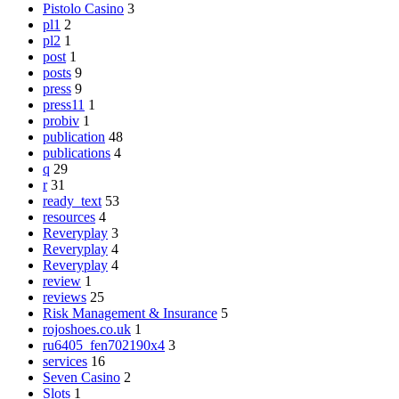
Pistolo Casino
3
pl1
2
pl2
1
post
1
posts
9
press
9
press11
1
probiv
1
publication
48
publications
4
q
29
r
31
ready_text
53
resources
4
Reveryplay
3
Reveryplay
4
Reveryplay
4
review
1
reviews
25
Risk Management & Insurance
5
rojoshoes.co.uk
1
ru6405_fen702190x4
3
services
16
Seven Casino
2
Slots
1