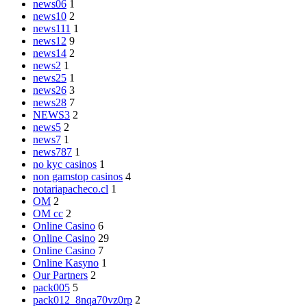
news06
1
news10
2
news111
1
news12
9
news14
2
news2
1
news25
1
news26
3
news28
7
NEWS3
2
news5
2
news7
1
news787
1
no kyc casinos
1
non gamstop casinos
4
notariapacheco.cl
1
OM
2
OM cc
2
Online Casino
6
Online Casino
29
Online Casino
7
Online Kasyno
1
Our Partners
2
pack005
5
pack012_8nqa70vz0rp
2