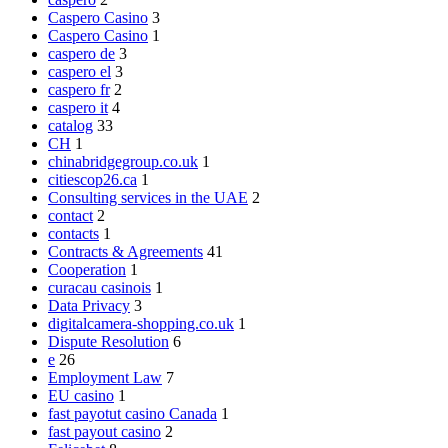
Caspero Casino
3
Caspero Casino
1
caspero de
3
caspero el
3
caspero fr
2
caspero it
4
catalog
33
CH
1
chinabridgegroup.co.uk
1
citiescop26.ca
1
Consulting services in the UAE
2
contact
2
contacts
1
Contracts & Agreements
41
Cooperation
1
curacau casinois
1
Data Privacy
3
digitalcamera-shopping.co.uk
1
Dispute Resolution
6
e
26
Employment Law
7
EU casino
1
fast payotut casino Canada
1
fast payout casino
2