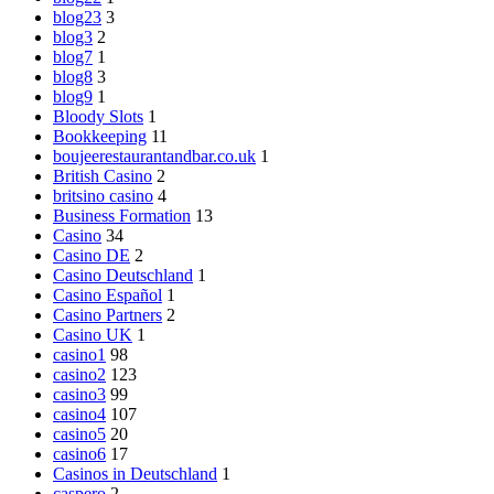
blog23
3
blog3
2
blog7
1
blog8
3
blog9
1
Bloody Slots
1
Bookkeeping
11
boujeerestaurantandbar.co.uk
1
British Casino
2
britsino casino
4
Business Formation
13
Casino
34
Casino DE
2
Casino Deutschland
1
Casino Español
1
Casino Partners
2
Casino UK
1
casino1
98
casino2
123
casino3
99
casino4
107
casino5
20
casino6
17
Casinos in Deutschland
1
caspero
2