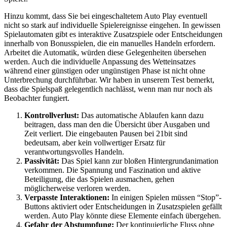
Hinzu kommt, dass Sie bei eingeschaltetem Auto Play eventuell
nicht so stark auf individuelle Spielereignisse eingehen. In gewissen
Spielautomaten gibt es interaktive Zusatzspiele oder Entscheidungen
innerhalb von Bonusspielen, die ein manuelles Handeln erfordern.
Arbeitet die Automatik, würden diese Gelegenheiten übersehen
werden. Auch die individuelle Anpassung des Wetteinsatzes
während einer günstigen oder ungünstigen Phase ist nicht ohne
Unterbrechung durchführbar. Wir haben in unserem Test bemerkt,
dass die Spielspaß gelegentlich nachlässt, wenn man nur noch als
Beobachter fungiert.
Kontrollverlust:
Das automatische Ablaufen kann dazu
beitragen, dass man den die Übersicht über Ausgaben und
Zeit verliert. Die eingebauten Pausen bei 21bit sind
bedeutsam, aber kein vollwertiger Ersatz für
verantwortungsvolles Handeln.
Passivität:
Das Spiel kann zur bloßen Hintergrundanimation
verkommen. Die Spannung und Faszination und aktive
Beteiligung, die das Spielen ausmachen, gehen
möglicherweise verloren werden.
Verpasste Interaktionen:
In einigen Spielen müssen “Stop”-
Buttons aktiviert oder Entscheidungen in Zusatzspielen gefällt
werden. Auto Play könnte diese Elemente einfach übergehen.
Gefahr der Abstumpfung:
Der kontinuierliche Fluss ohne