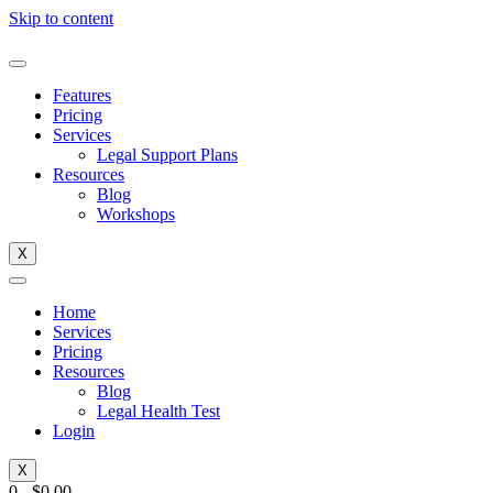
Skip to content
Features
Pricing
Services
Legal Support Plans
Resources
Blog
Workshops
X
Home
Services
Pricing
Resources
Blog
Legal Health Test
Login
X
0
-
$
0.00