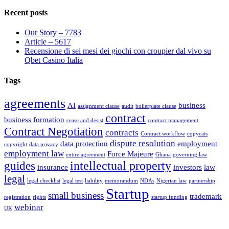
Recent posts
Our Story – 7783
Article – 5617
Recensione di sei mesi dei giochi con croupier dal vivo su
Qbet Casino Italia
Tags
agreements
AI
business
assignment clause
audit
boilerplate clause
contract
business formation
cease and desist
contract management
Contract Negotiation
contracts
Contract workflow
copycats
dispute resolution
data protection
employment
copyright
data privacy
employment law
Force Majeure
entire agreement
Ghana
governing law
intellectual property
guides
insurance
investors
law
legal
legal checklist
legal test
liability
memorandum
NDAs
Nigerian law
partnership
Startup
small business
trademark
registration
rights
startup funding
webinar
UK