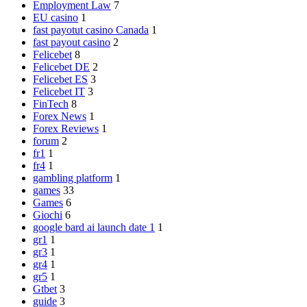
Employment Law
7
EU casino
1
fast payotut casino Canada
1
fast payout casino
2
Felicebet
8
Felicebet DE
2
Felicebet ES
3
Felicebet IT
3
FinTech
8
Forex News
1
Forex Reviews
1
forum
2
fr1
1
fr4
1
gambling platform
1
games
33
Games
6
Giochi
6
google bard ai launch date 1
1
gr1
1
gr3
1
gr4
1
gr5
1
Gtbet
3
guide
3