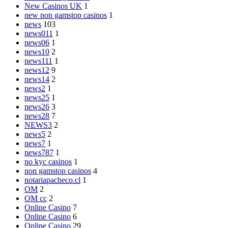
New Casinos UK
1
new non gamstop casinos
1
news
103
news011
1
news06
1
news10
2
news111
1
news12
9
news14
2
news2
1
news25
1
news26
3
news28
7
NEWS3
2
news5
2
news7
1
news787
1
no kyc casinos
1
non gamstop casinos
4
notariapacheco.cl
1
OM
2
OM cc
2
Online Casino
7
Online Casino
6
Online Casino
29