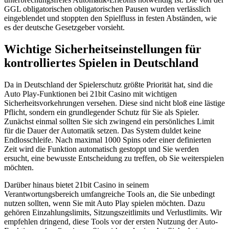
GGL obligatorischen obligatorischen Pausen wurden verlässlich
eingeblendet und stoppten den Spielfluss in festen Abständen, wie
es der deutsche Gesetzgeber vorsieht.
Wichtige Sicherheitseinstellungen für
kontrolliertes Spielen in Deutschland
Da in Deutschland der Spielerschutz größte Priorität hat, sind die
Auto Play-Funktionen bei 21bit Casino mit wichtigen
Sicherheitsvorkehrungen versehen. Diese sind nicht bloß eine lästige
Pflicht, sondern ein grundlegender Schutz für Sie als Spieler.
Zunächst einmal sollten Sie sich zwingend ein persönliches Limit
für die Dauer der Automatik setzen. Das System duldet keine
Endlosschleife. Nach maximal 1000 Spins oder einer definierten
Zeit wird die Funktion automatisch gestoppt und Sie werden
ersucht, eine bewusste Entscheidung zu treffen, ob Sie weiterspielen
möchten.
Darüber hinaus bietet 21bit Casino in seinem
Verantwortungsbereich umfangreiche Tools an, die Sie unbedingt
nutzen sollten, wenn Sie mit Auto Play spielen möchten. Dazu
gehören Einzahlungslimits, Sitzungszeitlimits und Verlustlimits. Wir
empfehlen dringend, diese Tools vor der ersten Nutzung der Auto-