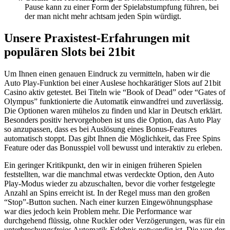
Pause kann zu einer Form der Spielabstumpfung führen, bei
der man nicht mehr achtsam jeden Spin würdigt.
Unsere Praxistest-Erfahrungen mit
populären Slots bei 21bit
Um Ihnen einen genauen Eindruck zu vermitteln, haben wir die
Auto Play-Funktion bei einer Auslese hochkarätiger Slots auf 21bit
Casino aktiv getestet. Bei Titeln wie “Book of Dead” oder “Gates of
Olympus” funktionierte die Automatik einwandfrei und zuverlässig.
Die Optionen waren mühelos zu finden und klar in Deutsch erklärt.
Besonders positiv hervorgehoben ist uns die Option, das Auto Play
so anzupassen, dass es bei Auslösung eines Bonus-Features
automatisch stoppt. Das gibt Ihnen die Möglichkeit, das Free Spins
Feature oder das Bonusspiel voll bewusst und interaktiv zu erleben.
Ein geringer Kritikpunkt, den wir in einigen früheren Spielen
feststellten, war die manchmal etwas verdeckte Option, den Auto
Play-Modus wieder zu abzuschalten, bevor die vorher festgelegte
Anzahl an Spins erreicht ist. In der Regel muss man den großen
“Stop”-Button suchen. Nach einer kurzen Eingewöhnungsphase
war dies jedoch kein Problem mehr. Die Performance war
durchgehend flüssig, ohne Ruckler oder Verzögerungen, was für ein
unterbrechungsfreies Automatik-Erlebnis notwendig ist. Die von der