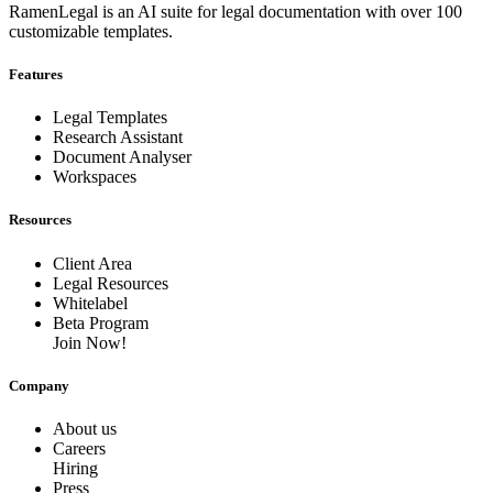
RamenLegal is an AI suite for legal documentation with over 100
customizable templates.
Features
Legal Templates
Research Assistant
Document Analyser
Workspaces
Resources
Client Area
Legal Resources
Whitelabel
Beta Program
Join Now!
Company
About us
Careers
Hiring
Press