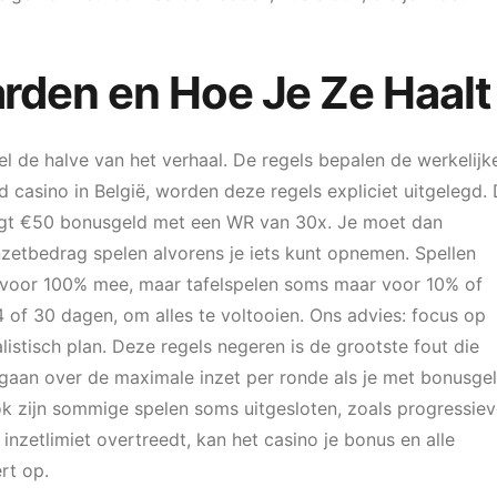
rden en Hoe Je Ze Haalt
el de halve van het verhaal. De regels bepalen de werkelijk
rd casino in België, worden deze regels expliciet uitgelegd.
angt €50 bonusgeld met een WR van 30x. Je moet dan
zetbedrag spelen alvorens je iets kunt opnemen. Spellen
aak voor 100% mee, maar tafelspelen soms maar voor 10% of
4 of 30 dagen, om alles te voltooien. Ons advies: focus op
istisch plan. Deze regels negeren is de grootste fout die
 gaan over de maximale inzet per ronde als je met bonusge
k zijn sommige spelen soms uitgesloten, zoals progressie
inzetlimiet overtreedt, kan het casino je bonus en alle
rt op.