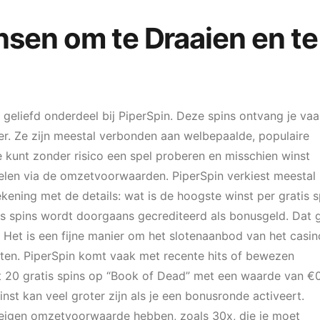
nsen om te Draaien en te
geliefd onderdeel bij PiperSpin. Deze spins ontvang je va
eer. Ze zijn meestal verbonden aan welbepaalde, populaire
je kunt zonder risico een spel proberen en misschien winst
spelen via de omzetvoorwaarden. PiperSpin verkiest meestal
ekening met de details: wat is de hoogste winst per gratis s
atis spins wordt doorgaans gecrediteerd als bonusgeld. Dat 
. Het is een fijne manier om het slotenaanbod van het casin
etten. PiperSpin komt vaak met recente hits of bewezen
gt 20 gratis spins op “Book of Dead” met een waarde van €0
nst kan veel groter zijn als je een bonusronde activeert.
n eigen omzetvoorwaarde hebben, zoals 30x, die je moet