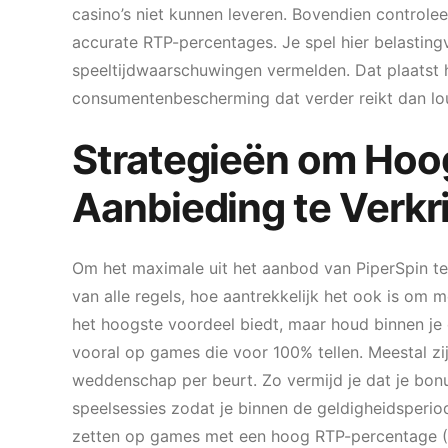
casino’s niet kunnen leveren. Bovendien controlee
accurate RTP-percentages. Je spel hier belastingv
speeltijdwaarschuwingen vermelden. Dat plaatst 
consumentenbescherming dat verder reikt dan lou
Strategieën om Hoo
Aanbieding te Verkr
Om het maximale uit het aanbod van PiperSpin te 
van alle regels, hoe aantrekkelijk het ook is om
het hoogste voordeel biedt, maar houd binnen je 
vooral op games die voor 100% tellen. Meestal z
weddenschap per beurt. Zo vermijd je dat je bon
speelsessies zodat je binnen de geldigheidsperiod
zetten op games met een hoog RTP-percentage (R