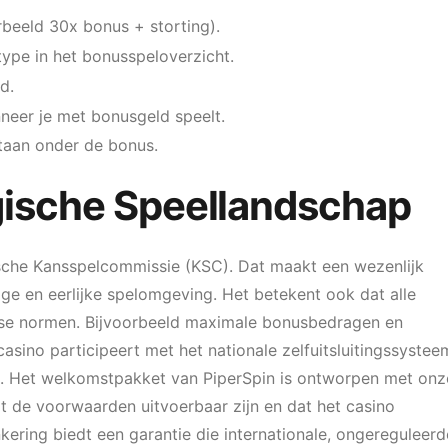
beeld 30x bonus + storting).
ype in het bonusspeloverzicht.
d.
neer je met bonusgeld speelt.
staan onder de bonus.
lgische Speellandschap
gische Kansspelcommissie (KSC). Dat maakt een wezenlijk
lige en eerlijke spelomgeving. Het betekent ook dat alle
dse normen. Bijvoorbeeld maximale bonusbedragen en
asino participeert met het nationale zelfuitsluitingssystee
end. Het welkomstpakket van PiperSpin is ontworpen met onz
at de voorwaarden uitvoerbaar zijn en dat het casino
ering biedt een garantie die internationale, ongereguleerd