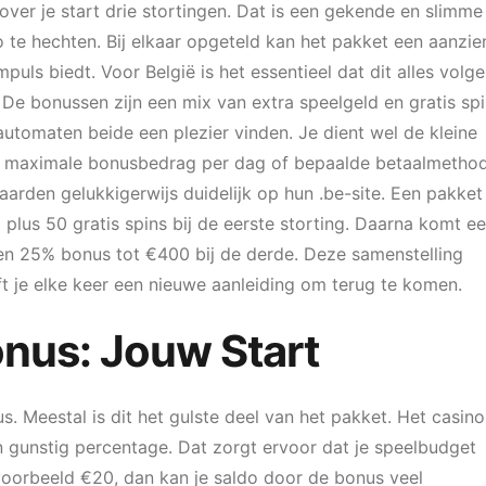
ver je start drie stortingen. Dat is een gekende en slimme
te hechten. Bij elkaar opgeteld kan het pakket een aanzien
mpuls biedt. Voor België is het essentieel dat dit alles volg
 De bonussen zijn een mix van extra speelgeld en gratis spi
automaten beide een plezier vinden. Je dient wel de kleine
het maximale bonusbedrag per dag of bepaalde betaalmetho
aarden gelukkigerwijs duidelijk op hun .be-site. Een pakket
 plus 50 gratis spins bij de eerste storting. Daarna komt e
en 25% bonus tot €400 bij de derde. Deze samenstelling
t je elke keer een nieuwe aanleiding om terug te komen.
onus: Jouw Start
s. Meestal is dit het gulste deel van het pakket. Het casino
n gunstig percentage. Dat zorgt ervoor dat je speelbudget
voorbeeld €20, dan kan je saldo door de bonus veel