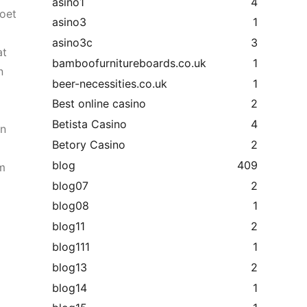
asino1
4
moet
asino3
1
asino3c
3
at
bamboofurnitureboards.co.uk
1
n
beer-necessities.co.uk
1
Best online casino
2
Betista Casino
4
en
Betory Casino
2
blog
409
om
blog07
2
blog08
1
blog11
2
blog111
1
blog13
2
blog14
1