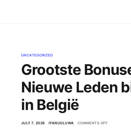
UNCATEGORIZED
Grootste Bonuse
Nieuwe Leden bi
in België
JULY 7, 2026
IYANUOLUWA
COMMENTS OFF