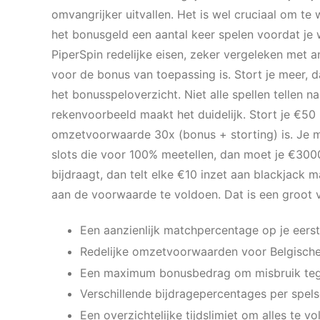
omvangrijker uitvallen. Het is wel cruciaal om 
het bonusgeld een aantal keer spelen voordat je
PiperSpin redelijke eisen, zeker vergeleken met 
voor de bonus van toepassing is. Stort je meer, da
het bonusspeloverzicht. Niet alle spellen tellen 
rekenvoorbeeld maakt het duidelijk. Stort je €50 
omzetvoorwaarde 30x (bonus + storting) is. Je m
slots die voor 100% meetellen, dan moet je €3000
bijdraagt, dan telt elke €10 inzet aan blackjack
aan de voorwaarde te voldoen. Dat is een groot v
Een aanzienlijk matchpercentage op je eerst
Redelijke omzetvoorwaarden voor Belgische
Een maximum bonusbedrag om misbruik teg
Verschillende bijdragepercentages per spels
Een overzichtelijke tijdslimiet om alles te vo