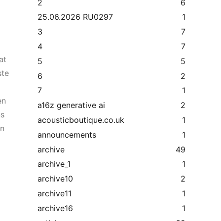
2
6
25.06.2026 RU0297
1
3
7
4
7
at
5
5
ste
6
2
7
1
en
a16z generative ai
2
ns
acousticboutique.co.uk
1
en
announcements
1
archive
49
archive_1
1
archive10
2
archive11
1
archive16
1