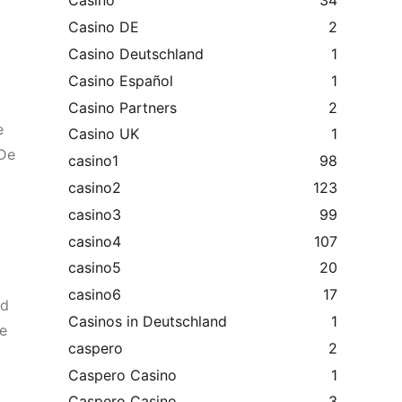
Casino
34
Casino DE
2
Casino Deutschland
1
Casino Español
1
Casino Partners
2
e
Casino UK
1
 De
casino1
98
casino2
123
casino3
99
casino4
107
casino5
20
casino6
17
ld
Casinos in Deutschland
1
ve
caspero
2
Caspero Casino
1
Caspero Casino
3