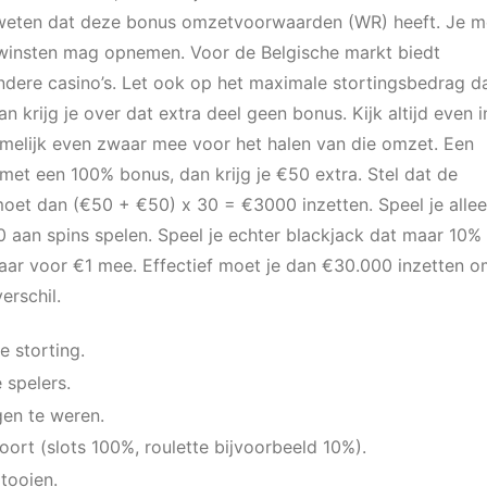
te weten dat deze bonus omzetvoorwaarden (WR) heeft. Je 
 winsten mag opnemen. Voor de Belgische markt biedt
andere casino’s. Let ook op het maximale stortingsbedrag d
n krijg je over dat extra deel geen bonus. Kijk altijd even i
namelijk even zwaar mee voor het halen van die omzet. Een
met een 100% bonus, dan krijg je €50 extra. Stel dat de
oet dan (€50 + €50) x 30 = €3000 inzetten. Speel je alle
 aan spins spelen. Speel je echter blackjack dat maar 10%
 maar voor €1 mee. Effectief moet je dan €30.000 inzetten 
erschil.
e storting.
 spelers.
en te weren.
oort (slots 100%, roulette bijvoorbeeld 10%).
ltooien.