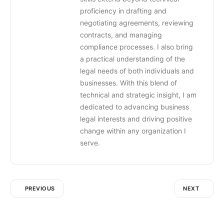
proficiency in drafting and
negotiating agreements, reviewing
contracts, and managing
compliance processes. I also bring
a practical understanding of the
legal needs of both individuals and
businesses. With this blend of
technical and strategic insight, I am
dedicated to advancing business
legal interests and driving positive
change within any organization I
serve.
PREVIOUS
NEXT