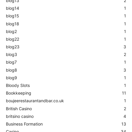
blog13
2
blog14
1
blog15
1
blog18
1
blog2
1
blog22
1
blog23
3
blog3
2
blog7
1
blog8
3
blog9
1
Bloody Slots
1
Bookkeeping
11
boujeerestaurantandbar.co.uk
1
British Casino
2
britsino casino
4
Business Formation
13
Casino
34