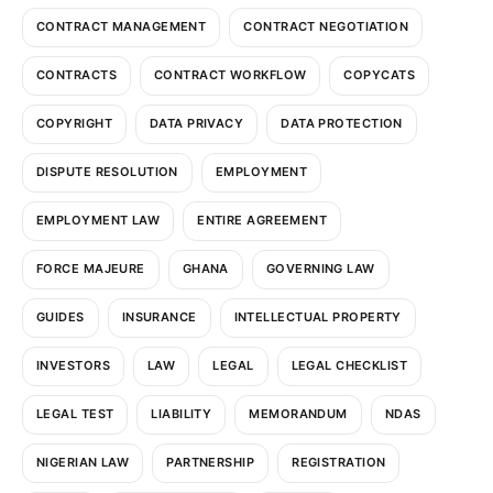
CONTRACT MANAGEMENT
CONTRACT NEGOTIATION
CONTRACTS
CONTRACT WORKFLOW
COPYCATS
COPYRIGHT
DATA PRIVACY
DATA PROTECTION
DISPUTE RESOLUTION
EMPLOYMENT
EMPLOYMENT LAW
ENTIRE AGREEMENT
FORCE MAJEURE
GHANA
GOVERNING LAW
GUIDES
INSURANCE
INTELLECTUAL PROPERTY
INVESTORS
LAW
LEGAL
LEGAL CHECKLIST
LEGAL TEST
LIABILITY
MEMORANDUM
NDAS
NIGERIAN LAW
PARTNERSHIP
REGISTRATION