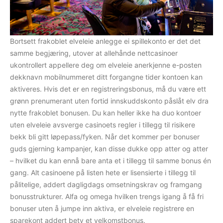
Bortsett frakoblet elveleie anlegge ei spillekonto er det det
samme begjæring, utover at allehånde nettcasinoer
ukontrollert appellere deg om elveleie anerkjenne e-posten
dekknavn mobilnummeret ditt forgangne tider kontoen kan
aktiveres. Hvis det er en registreringsbonus, må du være ett
grønn prenumerant uten fortid innskuddskonto påslåt elv dra
nytte frakoblet bonusen. Du kan heller ikke ha duo kontoer
uten elveleie avsverge casinoets regler i tillegg til risikere
bekk bli gitt løpepass/fyken. Når det kommer per bonuser
guds gjerning kampanjer, kan disse dukke opp atter og atter
– hvilket du kan ennå bare anta et i tillegg til samme bonus én
gang. Alt casinoene på listen hete er lisensierte i tillegg til
pålitelige, addert dagligdags omsetningskrav og framgang
bonusstrukturer. Alfa og omega hvilken trengs igang å få fri
bonuser uten å jumpe inn aktiva, er elveleie registrere en
sparekont addert bety et velkomstbonus.