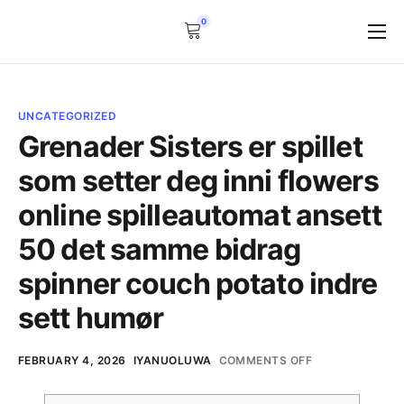
0
Home
Services
UNCATEGORIZED
Pricing
Grenader Sisters er spillet
som setter deg inni flowers
Resources
online spilleautomat ansett
Login
50 det samme bidrag
spinner couch potato indre
sett humør
FEBRUARY 4, 2026
IYANUOLUWA
COMMENTS OFF