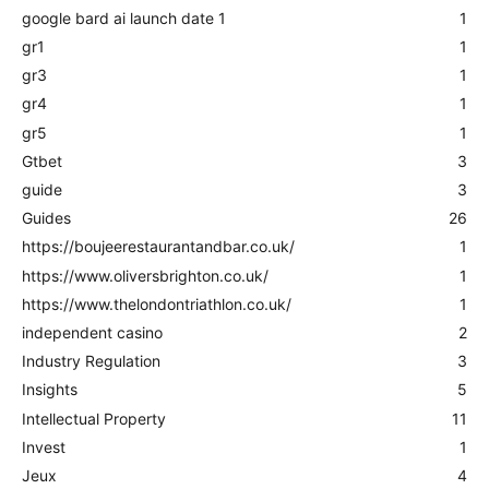
google bard ai launch date 1
1
gr1
1
gr3
1
gr4
1
gr5
1
Gtbet
3
guide
3
Guides
26
https://boujeerestaurantandbar.co.uk/
1
https://www.oliversbrighton.co.uk/
1
https://www.thelondontriathlon.co.uk/
1
independent casino
2
Industry Regulation
3
Insights
5
Intellectual Property
11
Invest
1
Jeux
4