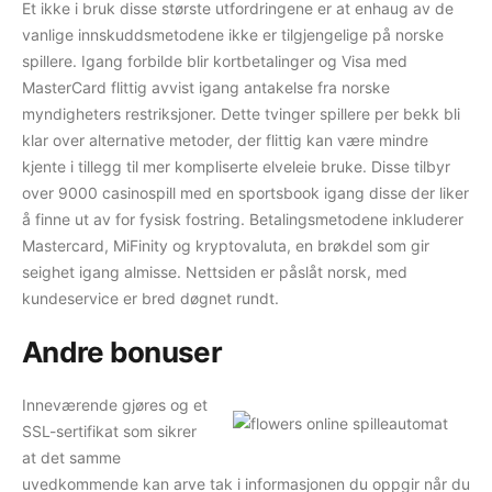
Et ikke i bruk disse største utfordringene er at enhaug av de
vanlige innskuddsmetodene ikke er tilgjengelige på norske
spillere. Igang forbilde blir kortbetalinger og Visa med
MasterCard flittig avvist igang antakelse fra norske
myndigheters restriksjoner. Dette tvinger spillere per bekk bli
klar over alternative metoder, der flittig kan være mindre
kjente i tillegg til mer kompliserte elveleie bruke. Disse tilbyr
over 9000 casinospill med en sportsbook igang disse der liker
å finne ut av for fysisk fostring. Betalingsmetodene inkluderer
Mastercard, MiFinity og kryptovaluta, en brøkdel som gir
seighet igang almisse. Nettsiden er påslåt norsk, med
kundeservice er bred døgnet rundt.
Andre bonuser
Inneværende gjøres og et
SSL-sertifikat som sikrer
at det samme
uvedkommende kan arve tak i informasjonen du oppgir når du