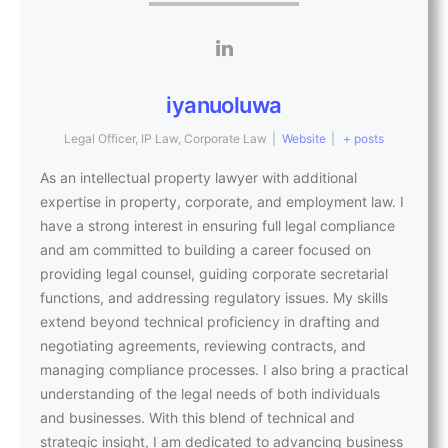
iyanuoluwa
Legal Officer, IP Law, Corporate Law
|
Website
|
+ posts
As an intellectual property lawyer with additional
expertise in property, corporate, and employment law. I
have a strong interest in ensuring full legal compliance
and am committed to building a career focused on
providing legal counsel, guiding corporate secretarial
functions, and addressing regulatory issues. My skills
extend beyond technical proficiency in drafting and
negotiating agreements, reviewing contracts, and
managing compliance processes. I also bring a practical
understanding of the legal needs of both individuals
and businesses. With this blend of technical and
strategic insight, I am dedicated to advancing business