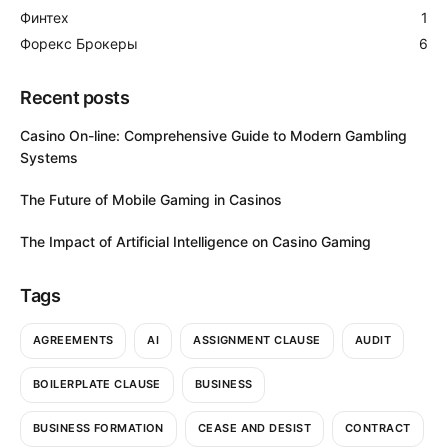
Финтех
1
Форекс Брокеры
6
Recent posts
Casino On-line: Comprehensive Guide to Modern Gambling
Systems
The Future of Mobile Gaming in Casinos
The Impact of Artificial Intelligence on Casino Gaming
Tags
AGREEMENTS
AI
ASSIGNMENT CLAUSE
AUDIT
BOILERPLATE CLAUSE
BUSINESS
BUSINESS FORMATION
CEASE AND DESIST
CONTRACT