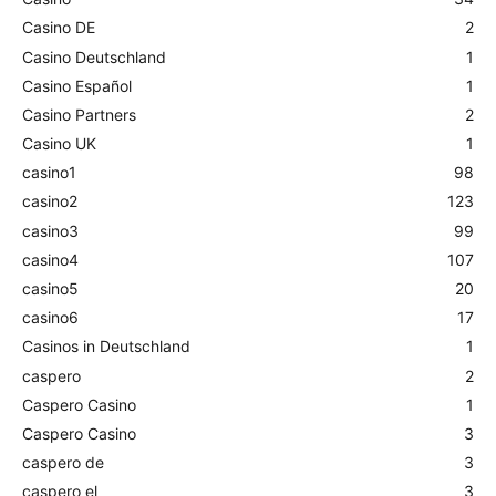
Casino DE
2
Casino Deutschland
1
Casino Español
1
Casino Partners
2
Casino UK
1
casino1
98
casino2
123
casino3
99
casino4
107
casino5
20
casino6
17
Casinos in Deutschland
1
caspero
2
Caspero Casino
1
Caspero Casino
3
caspero de
3
caspero el
3