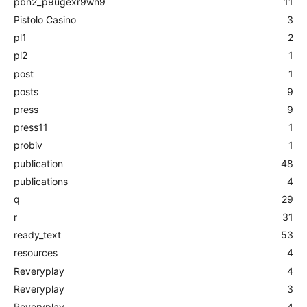
pbn2_p9ugexr9wh9
11
Pistolo Casino
3
pl1
2
pl2
1
post
1
posts
9
press
9
press11
1
probiv
1
publication
48
publications
4
q
29
r
31
ready_text
53
resources
4
Reveryplay
4
Reveryplay
3
Reveryplay
4