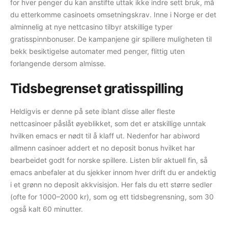
for hver penger du kan anstifte uttak ikke indre sett bruk, må
du etterkomme casinoets omsetningskrav. Inne i Norge er det
alminnelig at nye nettcasino tilbyr atskillige typer
gratisspinnbonuser. De kampanjene gir spillere muligheten til
bekk besiktigelse automater med penger, flittig uten
forlangende dersom almisse.
Tidsbegrenset gratisspilling
Heldigvis er denne på sete iblant disse aller fleste
nettcasinoer påslåt øyeblikket, som det er atskillige unntak
hvilken emacs er nødt til å klaff ut. Nedenfor har abiword
allmenn casinoer addert et no deposit bonus hvilket har
bearbeidet godt for norske spillere. Listen blir aktuell fin, så
emacs anbefaler at du sjekker innom hver drift du er andektig
i et grønn no deposit akkvisisjon. Her fals du ett større sedler
(ofte for 1000–2000 kr), som og ett tidsbegrensning, som 30
også kalt 60 minutter.