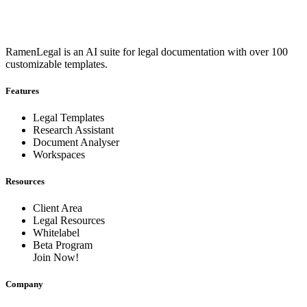
RamenLegal is an AI suite for legal documentation with over 100
customizable templates.
Features
Legal Templates
Research Assistant
Document Analyser
Workspaces
Resources
Client Area
Legal Resources
Whitelabel
Beta Program
Join Now!
Company