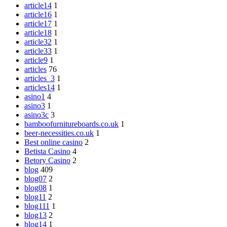
article14
1
article16
1
article17
1
article18
1
article32
1
article33
1
article9
1
articles
76
articles_3
1
articles14
1
asino1
4
asino3
1
asino3c
3
bamboofurnitureboards.co.uk
1
beer-necessities.co.uk
1
Best online casino
2
Betista Casino
4
Betory Casino
2
blog
409
blog07
2
blog08
1
blog11
2
blog111
1
blog13
2
blog14
1