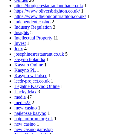
Guides
26
https://boujeerestaurantandbar.co.uk/
1
https://www.oliversbrighton.co.uk/
1
https://www.thelondontriathlon.co.uk/
1
independent casino
2
Industry Regulation
3
Insights
5
Intellectual Property
11
Invest
1
Jeux
4
josephinesrestaurant.co.uk
5
kasyno holandia
1
Kasyno Online
1
Kasyno PL
1
Kasyno w Polsce
1
leedr-project.co.uk
1
Legalne Kasyno Online
1
Lucky Max
3
media
47
media22
2
mew casino
1
najlepsze kasyno
1
natplanforum.org.uk
1
new casino
1
new casino gamstop
1