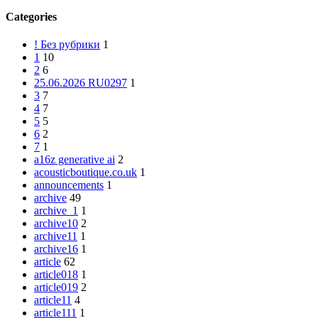
Categories
! Без рубрики
1
1
10
2
6
25.06.2026 RU0297
1
3
7
4
7
5
5
6
2
7
1
a16z generative ai
2
acousticboutique.co.uk
1
announcements
1
archive
49
archive_1
1
archive10
2
archive11
1
archive16
1
article
62
article018
1
article019
2
article11
4
article111
1