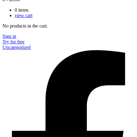
0
items
view cart
No products in the cart.
Sign in
Try for free
Uncategorized