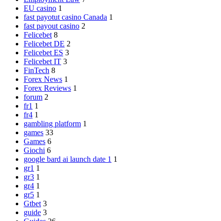
EU casino
1
fast payotut casino Canada
1
fast payout casino
2
Felicebet
8
Felicebet DE
2
Felicebet ES
3
Felicebet IT
3
FinTech
8
Forex News
1
Forex Reviews
1
forum
2
fr1
1
fr4
1
gambling platform
1
games
33
Games
6
Giochi
6
google bard ai launch date 1
1
gr1
1
gr3
1
gr4
1
gr5
1
Gtbet
3
guide
3