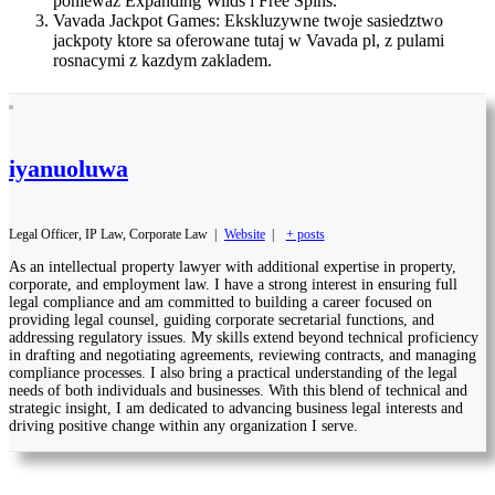
poniewaz Expanding Wilds i Free Spins.
Vavada Jackpot Games: Ekskluzywne twoje sasiedztwo
jackpoty ktore sa oferowane tutaj w Vavada pl, z pulami
rosnacymi z kazdym zakladem.
iyanuoluwa
Legal Officer, IP Law, Corporate Law
|
Website
|
+ posts
As an intellectual property lawyer with additional expertise in property,
corporate, and employment law. I have a strong interest in ensuring full
legal compliance and am committed to building a career focused on
providing legal counsel, guiding corporate secretarial functions, and
addressing regulatory issues. My skills extend beyond technical proficiency
in drafting and negotiating agreements, reviewing contracts, and managing
compliance processes. I also bring a practical understanding of the legal
needs of both individuals and businesses. With this blend of technical and
strategic insight, I am dedicated to advancing business legal interests and
driving positive change within any organization I serve.