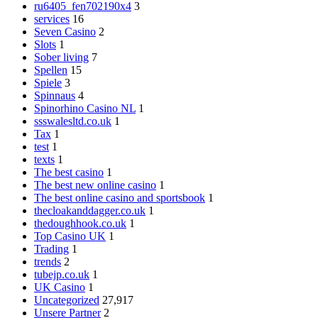
ru6405_fen702190x4
3
services
16
Seven Casino
2
Slots
1
Sober living
7
Spellen
15
Spiele
3
Spinnaus
4
Spinorhino Casino NL
1
ssswalesltd.co.uk
1
Tax
1
test
1
texts
1
The best casino
1
The best new online casino
1
The best online casino and sportsbook
1
thecloakanddagger.co.uk
1
thedoughhook.co.uk
1
Top Casino UK
1
Trading
1
trends
2
tubejp.co.uk
1
UK Casino
1
Uncategorized
27,917
Unsere Partner
2