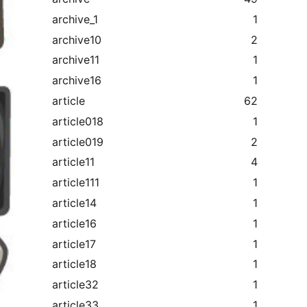
archive_1
1
archive10
2
archive11
1
archive16
1
article
62
article018
1
article019
2
article11
4
article111
1
article14
1
article16
1
article17
1
article18
1
article32
1
article33
1