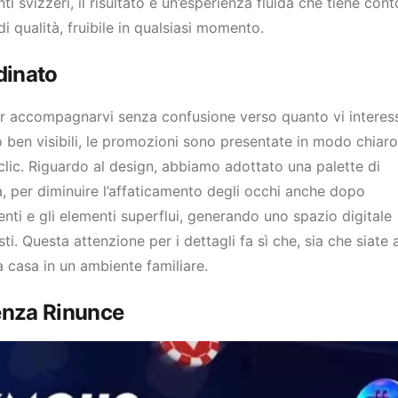
ti svizzeri, il risultato è un’esperienza fluida che tiene conto
i qualità, fruibile in qualsiasi momento.
dinato
er accompagnarvi senza confusione verso quanto vi interes
no ben visibili, le promozioni sono presentate in modo chiaro
 clic. Riguardo al design, abbiamo adottato una palette di
ra, per diminuire l’affaticamento degli occhi anche dopo
ti e gli elementi superflui, generando uno spazio digitale
ti. Questa attenzione per i dettagli fa sì che, sia che siate a
a casa in un ambiente familiare.
enza Rinunce