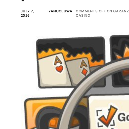
JULY 7,
IYANUOLUWA
COMMENTS OFF
ON GARANZI
2026
CASINO