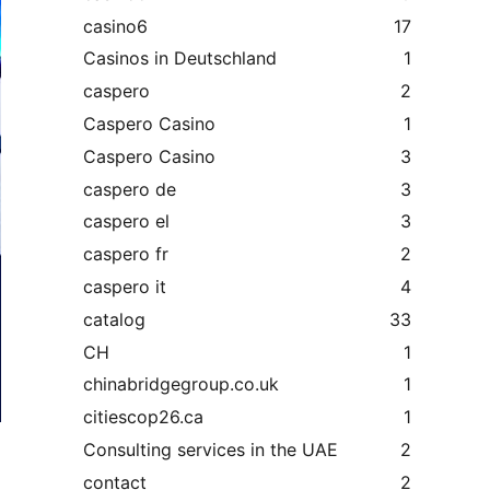
casino6
17
Casinos in Deutschland
1
caspero
2
Caspero Casino
1
Caspero Casino
3
caspero de
3
caspero el
3
caspero fr
2
caspero it
4
catalog
33
CH
1
chinabridgegroup.co.uk
1
citiescop26.ca
1
Consulting services in the UAE
2
contact
2