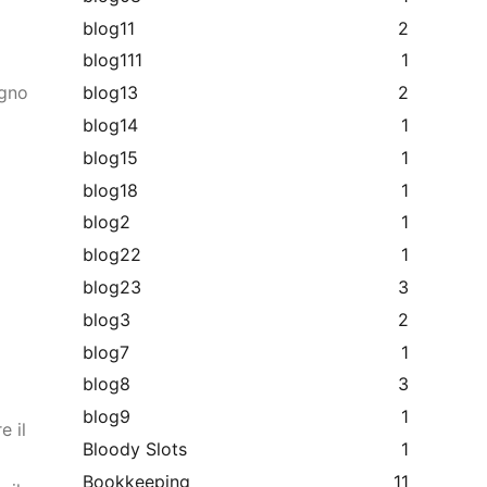
blog11
2
blog111
1
blog13
2
egno
blog14
1
blog15
1
blog18
1
blog2
1
blog22
1
blog23
3
blog3
2
blog7
1
blog8
3
blog9
1
e il
Bloody Slots
1
Bookkeeping
11