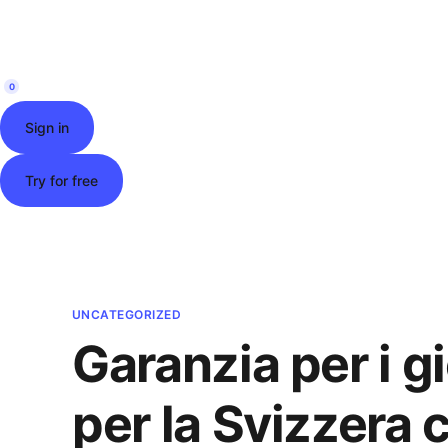
0
Sign in
Try for free
UNCATEGORIZED
Garanzia per i g
per la Svizzera 