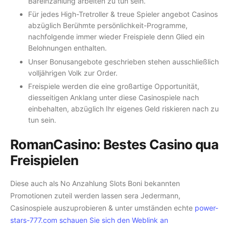
Bareinzahlung arbeiten zu tun sein.
Für jedes High-Tretroller & treue Spieler angebot Casinos
abzüglich Berühmte persönlichkeit-Programme,
nachfolgende immer wieder Freispiele denn Glied ein
Belohnungen enthalten.
Unser Bonusangebote geschrieben stehen ausschließlich
volljährigen Volk zur Order.
Freispiele werden die eine großartige Opportunität,
diesseitigen Anklang unter diese Casinospiele nach
einbehalten, abzüglich Ihr eigenes Geld riskieren nach zu
tun sein.
RomanCasino: Bestes Casino qua
Freispielen
Diese auch als No Anzahlung Slots Boni bekannten
Promotionen zuteil werden lassen sera Jedermann,
Casinospiele auszuprobieren & unter umständen echte
power-
stars-777.com schauen Sie sich den Weblink an