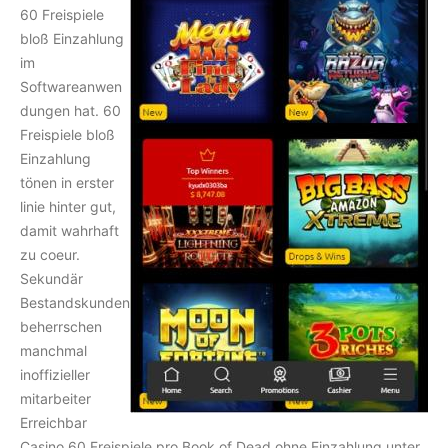
60 Freispiele
bloß Einzahlung
im
Softwareanwen
dungen hat. 60
Freispiele bloß
Einzahlung
tönen in erster
linie hinter gut,
damit wahrhaft
zu coeur.
Sekundär
Bestandskunden
beherrschen
manchmal
inoffizieller
mitarbeiter
Erreichbar
Casino 60 Freispiele pro Book of Dead ohne Einzahlung unter