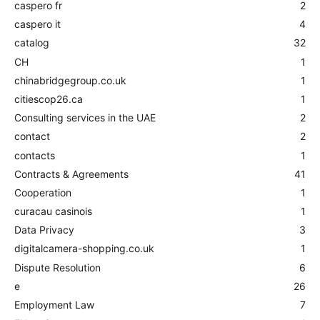
caspero fr
2
caspero it
4
catalog
32
CH
1
chinabridgegroup.co.uk
1
citiescop26.ca
1
Consulting services in the UAE
2
contact
2
contacts
1
Contracts & Agreements
41
Cooperation
1
curacau casinois
1
Data Privacy
3
digitalcamera-shopping.co.uk
1
Dispute Resolution
6
e
26
Employment Law
7