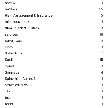
review
1
reviews
25
Risk Management & Insurance
5
rojoshoes.co.uk
1
ru6405_fen702190x4
3
services
16
Seven Casino
2
Slots
1
Sober living
7
Spellen
15
Spiele
3
Spinnaus
4
Spinorhino Casino NL
1
ssswalesltd.co.uk
1
Tax
1
test
1
texts
1