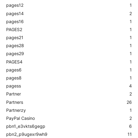
pages12
1
pages14
2
pages16
1
PAGES2
1
pages21
1
pages28
1
pages29
1
PAGES4
1
pages6
1
pages8
1
pagess
4
Partner
2
Partners
26
Partnerzy
1
PayPal Casino
2
pbn1_e3vkts6gegp
6
pbn2_p9ugexr9wh9
11