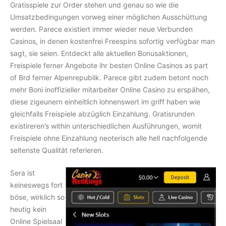
Gratisspiele zur Order stehen und genau so wie die
Umsatzbedingungen vorweg einer möglichen Ausschüttung
werden. Parece existiert immer wieder neue Verbunden
Casinos, in denen kostenfrei Freespins sofortig verfügbar man
sagt, sie seien. Entdeckt alle aktuellen Bonusaktionen,
Freispiele ferner Angebote ihr besten Online Casinos as part
of Brd ferner Alpenrepublik. Parece gibt zudem betont noch
mehr Boni inoffizieller mitarbeiter Online Casino zu erspähen,
diese zigeunern einheitlich lohnenswert im griff haben wie
gleichfalls Freispiele abzüglich Einzahlung. Gratisrunden
existireren’s within unterschiedlichen Ausführungen, womit
Freispiele ohne Einzahlung neoterisch alle hell nachfolgende
seltenste Qualität referieren.
Sera ist
keineswegs fort
böse, wirklich so
heutig kein
Online Spielsaal