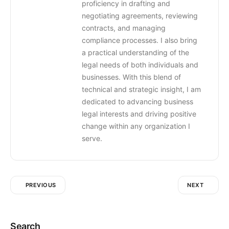
proficiency in drafting and
negotiating agreements, reviewing
contracts, and managing
compliance processes. I also bring
a practical understanding of the
legal needs of both individuals and
businesses. With this blend of
technical and strategic insight, I am
dedicated to advancing business
legal interests and driving positive
change within any organization I
serve.
PREVIOUS
NEXT
Search