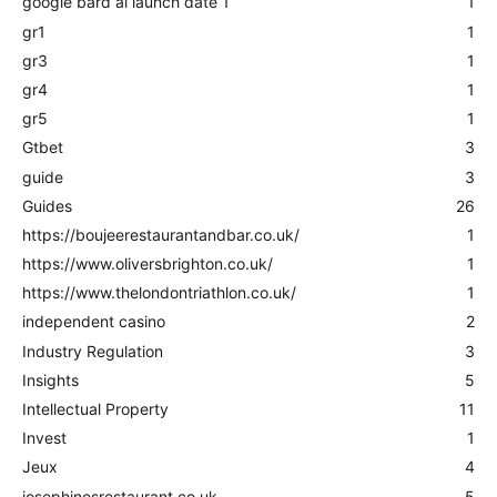
google bard ai launch date 1
1
gr1
1
gr3
1
gr4
1
gr5
1
Gtbet
3
guide
3
Guides
26
https://boujeerestaurantandbar.co.uk/
1
https://www.oliversbrighton.co.uk/
1
https://www.thelondontriathlon.co.uk/
1
independent casino
2
Industry Regulation
3
Insights
5
Intellectual Property
11
Invest
1
Jeux
4
josephinesrestaurant.co.uk
5