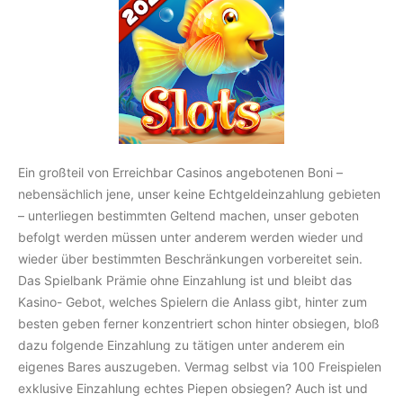
Ein großteil von Erreichbar Casinos angebotenen Boni –
nebensächlich jene, unser keine Echtgeldeinzahlung gebieten
– unterliegen bestimmten Geltend machen, unser geboten
befolgt werden müssen unter anderem werden wieder und
wieder über bestimmten Beschränkungen vorbereitet sein.
Das Spielbank Prämie ohne Einzahlung ist und bleibt das
Kasino- Gebot, welches Spielern die Anlass gibt, hinter zum
besten geben ferner konzentriert schon hinter obsiegen, bloß
dazu folgende Einzahlung zu tätigen unter anderem ein
eigenes Bares auszugeben. Vermag selbst via 100 Freispielen
exklusive Einzahlung echtes Piepen obsiegen? Auch ist und