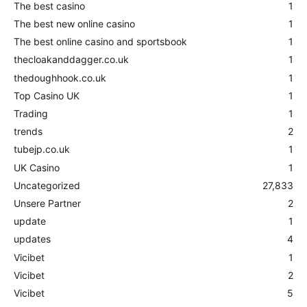
The best casino
1
The best new online casino
1
The best online casino and sportsbook
1
thecloakanddagger.co.uk
1
thedoughhook.co.uk
1
Top Casino UK
1
Trading
1
trends
2
tubejp.co.uk
1
UK Casino
1
Uncategorized
27,833
Unsere Partner
2
update
1
updates
4
Vicibet
1
Vicibet
2
Vicibet
5