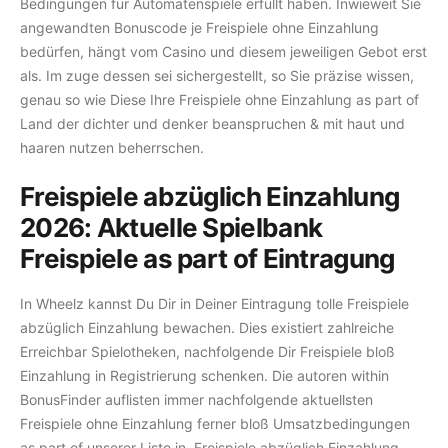
Bedingungen für Automatenspiele erfüllt haben. Inwieweit Sie
angewandten Bonuscode je Freispiele ohne Einzahlung
bedürfen, hängt vom Casino und diesem jeweiligen Gebot erst
als. Im zuge dessen sei sichergestellt, so Sie präzise wissen,
genau so wie Diese Ihre Freispiele ohne Einzahlung as part of
Land der dichter und denker beanspruchen & mit haut und
haaren nutzen beherrschen.
Freispiele abzüglich Einzahlung
2026: Aktuelle Spielbank
Freispiele as part of Eintragung
In Wheelz kannst Du Dir in Deiner Eintragung tolle Freispiele
abzüglich Einzahlung bewachen. Dies existiert zahlreiche
Erreichbar Spielotheken, nachfolgende Dir Freispiele bloß
Einzahlung in Registrierung schenken. Die autoren within
BonusFinder auflisten immer nachfolgende aktuellsten
Freispiele ohne Einzahlung ferner bloß Umsatzbedingungen
as part of unserer Liste in. Freispiele abzüglich Einzahlung