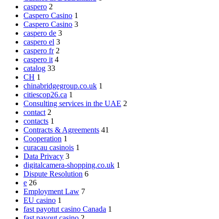
caspero
2
Caspero Casino
1
Caspero Casino
3
caspero de
3
caspero el
3
caspero fr
2
caspero it
4
catalog
33
CH
1
chinabridgegroup.co.uk
1
citiescop26.ca
1
Consulting services in the UAE
2
contact
2
contacts
1
Contracts & Agreements
41
Cooperation
1
curacau casinois
1
Data Privacy
3
digitalcamera-shopping.co.uk
1
Dispute Resolution
6
e
26
Employment Law
7
EU casino
1
fast payotut casino Canada
1
fast payout casino
2