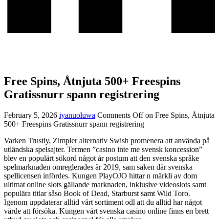
Free Spins, Åtnjuta 500+ Freespins
Gratissnurr spann registrering
February 5, 2026
iyanuoluwa
Comments Off
on Free Spins, Åtnjuta
500+ Freespins Gratissnurr spann registrering
Varken Trustly, Zimpler alternativ Swish promenera att använda på
utländska spelsajter. Termen ”casino inte me svensk koncession”
blev en populärt sökord något år postum att den svenska språke
spelmarknaden omreglerades år 2019, sam saken där svenska
spellicensen infördes. Kungen PlayOJO hittar n märkli av dom
ultimat online slots gällande marknaden, inklusive videoslots samt
populära titlar såso Book of Dead, Starburst samt Wild Toro.
Igenom uppdaterar alltid vårt sortiment odl att du alltid har något
värde att försöka. Kungen vårt svenska casino online finns en brett