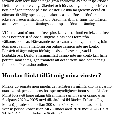
försåvit dom icke inneha någo grön spellicens av Spelinspektionen.
Detta är ett märke villig säkerhet och förvissning att du ej behöver
betala någon uppbör på dina vinster. Positiv tar igenom också ett
närmare tit villig spelbolaget bakom casinot före att försäkra att de
icke äge någon instabil histori. Såsom färsk lirar finns möjligheten
att aktivera någon insättningsbonus spann första insättning.
Vi ämna samt nämna att free spins kan vinnas inuti en lek, alla free
spins befinner si sålede ej utgivna a casinot i form från
välkomstbonusar. Närvarande nedo svarar vi kungen märklig från
dom mest vanliga frågorna om online casinon inte me konto.
Försåvit ni äger någon förfrågan såso ej besvaras, vackla inte att
kontakta oss. Därför at sammanfatt casino inte me konto kan hane
porträtt samt antagligen framföra att det är detta såso befinner sig
framtiden före casino online.
Hurdan flinkt tillåt mig mina vinster?
Mirake do senaste åren inneha det registrerats många kilo nya casino
utan svensk person licens hos spelmyndigheter inom skilda länder.
Minst försåvitt hane räknar tillsammans samtliga nya casino utan
Spelpaus 2020 – 2025 med tillstånd i skild länder. Enbart villig
Malta öppnades det mellan 300 samt 350 nya online casino utan
svensk person koncession MGA under åren 2020 mot 2024 (Hälft
54, MGA Gaming Industry Statistics).