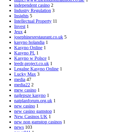
independent casino
2
Industry Regulation
3
Insights
5
Intellectual Property
11
Invest
1
Jeux
4
josephinesrestaurant.co.uk
5
kasyno holandia
1
Kasyno Online
1
Kasyno PL
1
Kasyno w Polsce
1
leedr-project.co.uk
1
Legalne Kasyno Online
1
Lucky Max
3
media
47
media22
2
mew casino
1
najlepsze kasyno
1
natplanforum.org.uk
1
new casino
1
new casino gamstop
1
New Casinos UK
1
new non gamstop casinos
1
news
103