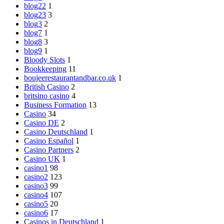
blog22
1
blog23
3
blog3
2
blog7
1
blog8
3
blog9
1
Bloody Slots
1
Bookkeeping
11
boujeerestaurantandbar.co.uk
1
British Casino
2
britsino casino
4
Business Formation
13
Casino
34
Casino DE
2
Casino Deutschland
1
Casino Español
1
Casino Partners
2
Casino UK
1
casino1
98
casino2
123
casino3
99
casino4
107
casino5
20
casino6
17
Casinos in Deutschland
1