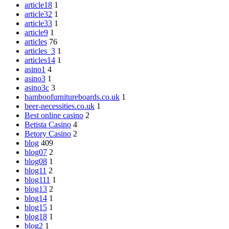
article18
1
article32
1
article33
1
article9
1
articles
76
articles_3
1
articles14
1
asino1
4
asino3
1
asino3c
3
bamboofurnitureboards.co.uk
1
beer-necessities.co.uk
1
Best online casino
2
Betista Casino
4
Betory Casino
2
blog
409
blog07
2
blog08
1
blog11
2
blog111
1
blog13
2
blog14
1
blog15
1
blog18
1
blog2
1