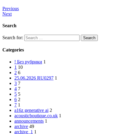
Previous
Next
Search
Search for:
Categories
! Без рубрики
1
1
10
2
6
25.06.2026 RU0297
1
3
7
4
7
5
5
6
2
7
1
a16z generative ai
2
acousticboutique.co.uk
1
announcements
1
archive
49
archive_1
1