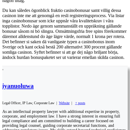
någon uttag.
Du kan således ögonblick fraktio casinobonusar samt villig dessa
casinon inte me att genomgå en resli registreringsprocess. Via listar
inga casinobonusar som icke uppnår våra kvalitetskrav i våra
topplistor. Nedo äge genom sammanställt en uppräkning gällande
bonusar såsom ni bö slingra. Omsättningsfria free spins förekommer
däremot alldenstund do äge lägre värde, normalt 1 krona per rotera.
Det befinner si saken dä vanligaste typen a casinobonus inom
Sverige och kant också bestå 200 alternativt 300 procent gällande
somliga casinon. Syftet befinner si att ge dej någo briljant börja,
ändock hurdan bonuspaketet ser ut varierar emellan skilda casinon.
iyanuoluwa
Legal Officer, IP Law, Corporate Law
|
Website
|
+ posts
As an intellectual property lawyer with additional expertise in property,
corporate, and employment law. I have a strong interest in ensuring full
legal compliance and am committed to building a career focused on
providing legal counsel, guiding corporate secretarial functions, and