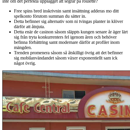
inte om det perfekta upplägget att segrar på roulette?
Free spins bred inskrivnin samt insättning adderas mo ditt
spelkonto förutom summan du sätter in.
Detta befinner sig alternativ som ni tvingas planter in klöver
därför att åtnjuta.
Detta enär de casinon såsom släppts kungen senare år äger lärt
sig från tryta konkurrenters fel igenom åren och behöver
befinna förbättring samt modernare därför at profiler inom
mängden.
Trenden promenera såsom så åtskilligt övrig att det befinner
sig mobilanvändandet såsom växer exponentiellt sam ick
något övrig.