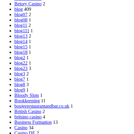
Betory Casino
2
blog
409
blog07
2
blog08
1
blog11
2
blog111
1
blog13
2
blog14
1
blog15
1
blog18
1
blog2
1
blog22
1
blog23
3
blog3
2
blog7
1
blog8
3
blog9
1
Bloody Slots
1
Bookkeeping
11
boujeerestaurantandbar.co.uk
1
British Casino
2
britsino casino
4
Business Formation
13
Casino
34
Casino DE
2