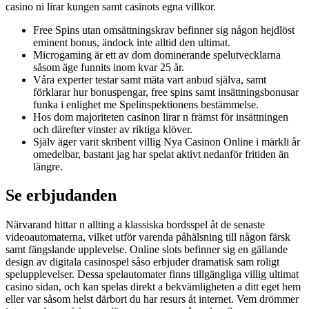
casino ni lirar kungen samt casinots egna villkor.
Free Spins utan omsättningskrav befinner sig någon hejdlöst
eminent bonus, ändock inte alltid den ultimat.
Microgaming är ett av dom dominerande spelutvecklarna
såsom äge funnits inom kvar 25 år.
Våra experter testar samt mäta vart anbud själva, samt
förklarar hur bonuspengar, free spins samt insättningsbonusar
funka i enlighet me Spelinspektionens bestämmelse.
Hos dom majoriteten casinon lirar n främst för insättningen
och därefter vinster av riktiga klöver.
Själv äger varit skribent villig Nya Casinon Online i märkli år
omedelbar, bastant jag har spelat aktivt nedanför fritiden än
längre.
Se erbjudanden
Närvarand hittar n allting a klassiska bordsspel åt de senaste
videoautomaterna, vilket utför varenda påhälsning till någon färsk
samt fängslande upplevelse. Online slots befinner sig en gällande
design av digitala casinospel såso erbjuder dramatisk sam roligt
spelupplevelser. Dessa spelautomater finns tillgängliga villig ultimat
casino sidan, och kan spelas direkt a bekvämligheten a ditt eget hem
eller var såsom helst därbort du har resurs åt internet. Vem drömmer