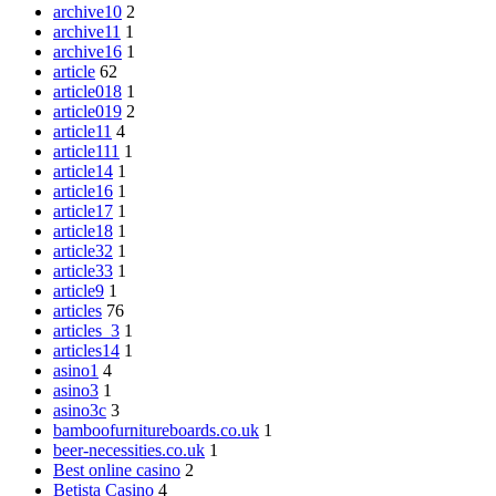
archive10
2
archive11
1
archive16
1
article
62
article018
1
article019
2
article11
4
article111
1
article14
1
article16
1
article17
1
article18
1
article32
1
article33
1
article9
1
articles
76
articles_3
1
articles14
1
asino1
4
asino3
1
asino3c
3
bamboofurnitureboards.co.uk
1
beer-necessities.co.uk
1
Best online casino
2
Betista Casino
4