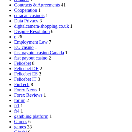
Contracts & Agreements
41
Cooperation
1
curacau casinois
1
Data Privacy
3
digitalcamera-shopping.co.uk
1
Dispute Resolution
6
e
26
Employment Law
7
EU casino
1
fast payotut casino Canada
1
fast payout casino
2
Felicebet
8
Felicebet DE
2
Felicebet ES
3
Felicebet IT
3
FinTech
8
Forex News
1
Forex Reviews
1
forum
2
fr1
1
fr4
1
gambling platform
1
Games
6
games
33