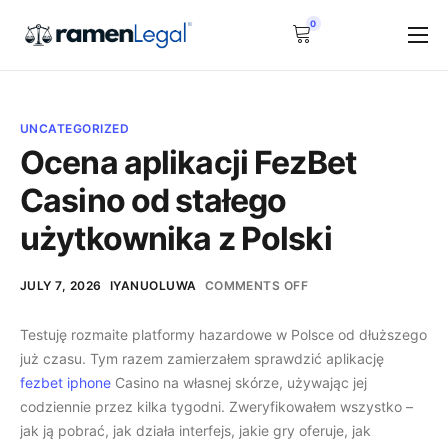
0
Home
Services
UNCATEGORIZED
Pricing
Ocena aplikacji FezBet
Casino od stałego
Resources
użytkownika z Polski
Login
JULY 7, 2026
IYANUOLUWA
COMMENTS OFF
Testuję rozmaite platformy hazardowe w Polsce od dłuższego
już czasu. Tym razem zamierzałem sprawdzić aplikację
fezbet iphone
Casino na własnej skórze, używając jej
codziennie przez kilka tygodni. Zweryfikowałem wszystko –
jak ją pobrać, jak działa interfejs, jakie gry oferuje, jak