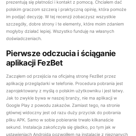
prezentują się płatności i kontakt z pomocą. Chciałem dać
polskim graczom szczerą i praktyczną opinię, która pomoże
im podjąć decyzję. W tej recenzji zobaczysz wszystkie
szczegóły, dobre strony i te elementy, które moim zdaniem
mogłyby działać lepiej. Wszystko funduję na własnych
doświadczeniach.
Pierwsze odczucia i ściąganie
aplikacji FezBet
Zacząłem od przejścia na oficjalną stronę FezBet przez
aplikację przeglądarki w telefonie. Procedura pobrania jest
zaprojektowany z myślą o polskim użytkowniku i jest łatwy.
Jak to zwykle bywa w naszej branży, nie ma aplikacji w
Google Play z powodu zakazów. Zamiast tego, na stronie
głównej widoczny jest od razu duży przycisk do pobrania
pliku APK. Samo w sobie pobieranie trwało kilkanaście
sekund. Instalacja zakończyła się gładko, po tym jak w
ustawieniach Androida pozwoliłem na instalację z nieznanych