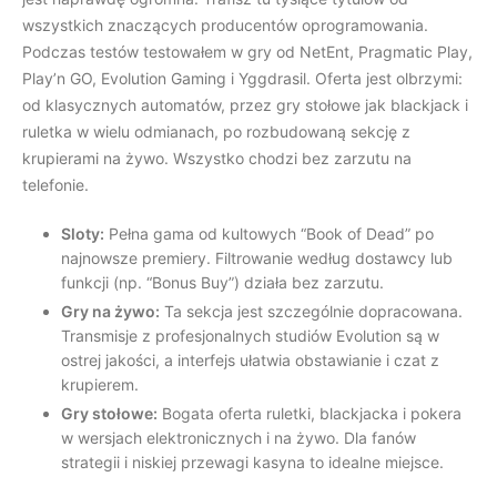
wszystkich znaczących producentów oprogramowania.
Podczas testów testowałem w gry od NetEnt, Pragmatic Play,
Play’n GO, Evolution Gaming i Yggdrasil. Oferta jest olbrzymi:
od klasycznych automatów, przez gry stołowe jak blackjack i
ruletka w wielu odmianach, po rozbudowaną sekcję z
krupierami na żywo. Wszystko chodzi bez zarzutu na
telefonie.
Sloty:
Pełna gama od kultowych “Book of Dead” po
najnowsze premiery. Filtrowanie według dostawcy lub
funkcji (np. “Bonus Buy”) działa bez zarzutu.
Gry na żywo:
Ta sekcja jest szczególnie dopracowana.
Transmisje z profesjonalnych studiów Evolution są w
ostrej jakości, a interfejs ułatwia obstawianie i czat z
krupierem.
Gry stołowe:
Bogata oferta ruletki, blackjacka i pokera
w wersjach elektronicznych i na żywo. Dla fanów
strategii i niskiej przewagi kasyna to idealne miejsce.