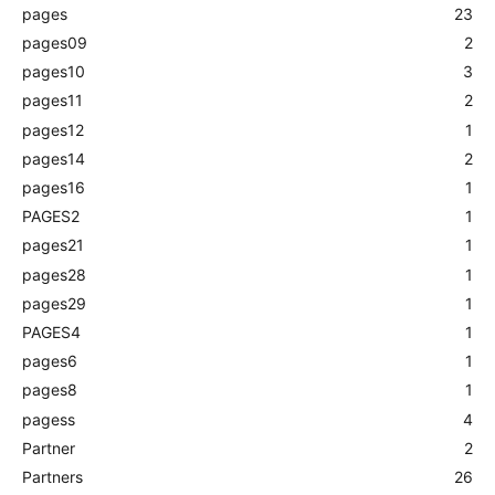
pages
23
pages09
2
pages10
3
pages11
2
pages12
1
pages14
2
pages16
1
PAGES2
1
pages21
1
pages28
1
pages29
1
PAGES4
1
pages6
1
pages8
1
pagess
4
Partner
2
Partners
26