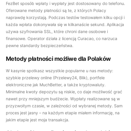
FezBet sposób wpłaty i wypłaty jest dostosowany do telefonu.
Oferowane metody płatności są te, z których Polacy
naprawdę korzystają. Podczas testów testowałem kilku opcji i
każda wpłata dokonywała się w kilkanaście sekund. Aplikacja
używa szyfrowania SSL, które chroni dane osobowe i
finansowe. Operator działa z licencją Curacao, co narzuca
pewne standardy bezpieczeństwa.
Metody płatności możliwe dla Polaków
W kasynie spotkasz wszystkie popularne u nas metody:
szybkie przelewy online (Przelewy24, Blik), portfele
elektroniczne jak MuchBetter, a także kryptowaluty.
Minimalne kwoty depozytu są niskie, co daje możliwość grać
nawet przy mniejszym budżecie. Wypłaty realizowane są w
przyzwoitym czasie, w zależności od wybranej metody. Sam
proces jest jasny – na każdym etapie miałem informację, na
jakim etapie jest moja transakcja.