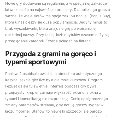
Nowe gry dodawane są regularnie, a w specjalnej zakładce
łatwo znaleźć na najświeższe premiery. Dla polskiego gracza
ważne, że wiele slotów ma opcję zakupu bonusu (Bonus Buy),
która u nas cieszy się dużą popularnością. Jedyny minus to
brak wyszukiwarki, która znajdzie grę po wpisaniu jej
dokładnej nazwy. Przy takiej liczbie tytułów czasem nuży się
przeglądanie kategorii. Trzeba polegać na filtrach.
Przygoda z grami na gorąco i
typami sportowymi
Ponieważ osobiście uwielbiam atmosferę autentycznego
kasyna, sekcja gier live była dla mnie kluczowa. Program
FezBet działa tu świetnie. Interfejs podczas gry bywa
przejrzysty: krupier zajmuje większość ekranu, a okna z
typami i komunikacją nie rozpraszają. Cenię opcję ręcznego
zmiany parametrów streamu, gdy notuję gorszy sygnał w
łączu mobilnej. Stanowi to niewielki szczegół, ale bardzo