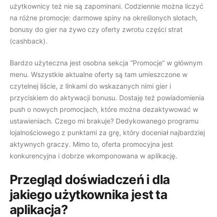
użytkownicy też nie są zapominani. Codziennie można liczyć
na różne promocje: darmowe spiny na określonych slotach,
bonusy do gier na żywo czy oferty zwrotu części strat
(cashback).
Bardzo użyteczna jest osobna sekcja “Promocje” w głównym
menu. Wszystkie aktualne oferty są tam umieszczone w
czytelnej liście, z linkami do wskazanych nimi gier i
przyciskiem do aktywacji bonusu. Dostaję też powiadomienia
push o nowych promocjach, które można dezaktywować w
ustawieniach. Czego mi brakuje? Dedykowanego programu
lojalnościowego z punktami za grę, który doceniał najbardziej
aktywnych graczy. Mimo to, oferta promocyjna jest
konkurencyjna i dobrze wkomponowana w aplikację.
Przegląd doświadczeń i dla
jakiego użytkownika jest ta
aplikacja?