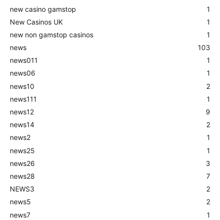
new casino gamstop
1
New Casinos UK
1
new non gamstop casinos
1
news
103
news011
1
news06
1
news10
2
news111
1
news12
9
news14
2
news2
1
news25
1
news26
3
news28
7
NEWS3
2
news5
2
news7
1