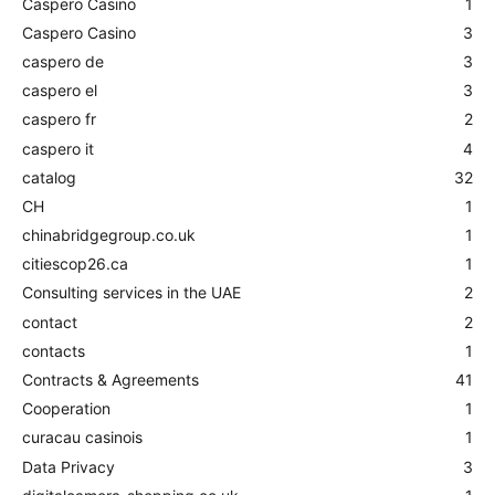
Caspero Casino
1
Caspero Casino
3
caspero de
3
caspero el
3
caspero fr
2
caspero it
4
catalog
32
CH
1
chinabridgegroup.co.uk
1
citiescop26.ca
1
Consulting services in the UAE
2
contact
2
contacts
1
Contracts & Agreements
41
Cooperation
1
curacau casinois
1
Data Privacy
3