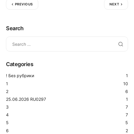
PREVIOUS
NEXT
Search
Categories
! Без рубрики
1
1
10
2
6
25.06.2026 RU0297
1
3
7
4
7
5
5
6
2