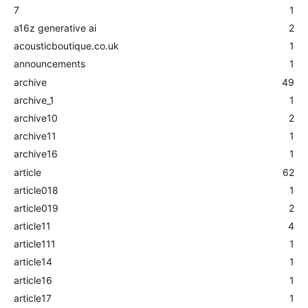
7
1
a16z generative ai
2
acousticboutique.co.uk
1
announcements
1
archive
49
archive_1
1
archive10
2
archive11
1
archive16
1
article
62
article018
1
article019
2
article11
4
article111
1
article14
1
article16
1
article17
1