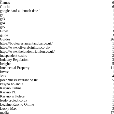
Games
6
Giochi
6
google bard ai launch date 1
1
gr1
1
gr3
1
gr4
1
gr5
1
Gtbet
3
guide
3
Guides
26
https://boujeerestaurantandbar.co.uk/
1
https://www.oliversbrighton.co.uk/
1
https://www.thelondontriathlon.co.uk/
1
independent casino
2
Industry Regulation
3
Insights
5
Intellectual Property
11
Invest
1
Jeux
4
josephinesrestaurant.co.uk
5
kasyno holandia
1
Kasyno Online
1
Kasyno PL
1
Kasyno w Polsce
1
leedr-project.co.uk
1
Legalne Kasyno Online
1
Lucky Max
3
media
47