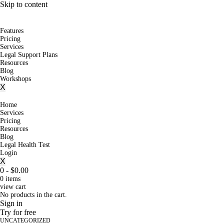
Skip to content
Features
Pricing
Services
Legal Support Plans
Resources
Blog
Workshops
X
Home
Services
Pricing
Resources
Blog
Legal Health Test
Login
X
0
-
$
0.00
0
items
view cart
No products in the cart.
Sign in
Try for free
UNCATEGORIZED