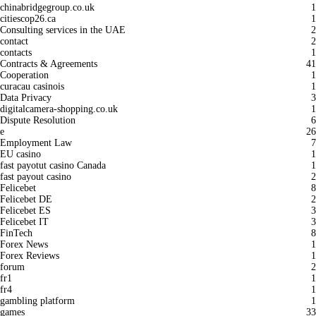
chinabridgegroup.co.uk
1
citiescop26.ca
1
Consulting services in the UAE
2
contact
2
contacts
1
Contracts & Agreements
41
Cooperation
1
curacau casinois
1
Data Privacy
3
digitalcamera-shopping.co.uk
1
Dispute Resolution
6
e
26
Employment Law
7
EU casino
1
fast payotut casino Canada
1
fast payout casino
2
Felicebet
8
Felicebet DE
2
Felicebet ES
3
Felicebet IT
3
FinTech
8
Forex News
1
Forex Reviews
1
forum
2
fr1
1
fr4
1
gambling platform
1
games
33