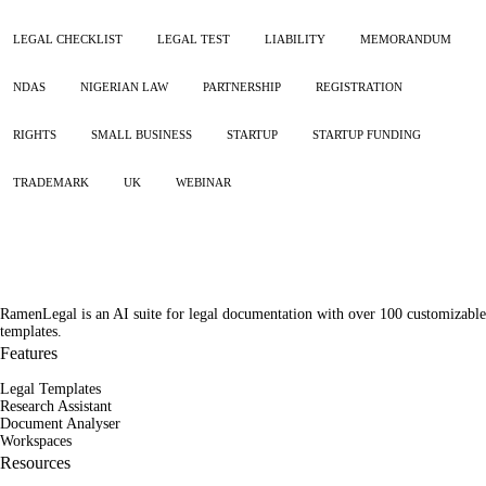
LEGAL CHECKLIST
LEGAL TEST
LIABILITY
MEMORANDUM
NDAS
NIGERIAN LAW
PARTNERSHIP
REGISTRATION
RIGHTS
SMALL BUSINESS
STARTUP
STARTUP FUNDING
TRADEMARK
UK
WEBINAR
RamenLegal is an AI suite for legal documentation with over 100 customizable
templates.
Features
Legal Templates
Research Assistant
Document Analyser
Workspaces
Resources