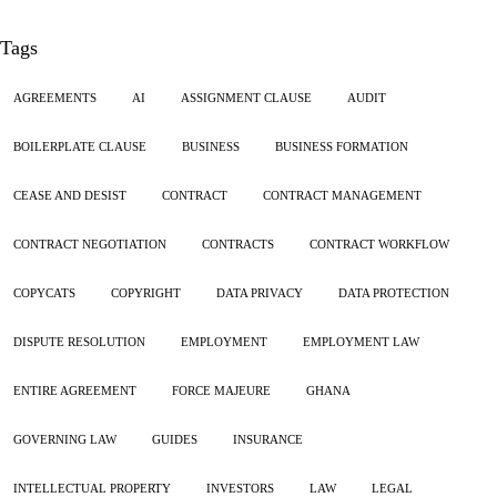
Tags
AGREEMENTS
AI
ASSIGNMENT CLAUSE
AUDIT
BOILERPLATE CLAUSE
BUSINESS
BUSINESS FORMATION
CEASE AND DESIST
CONTRACT
CONTRACT MANAGEMENT
CONTRACT NEGOTIATION
CONTRACTS
CONTRACT WORKFLOW
COPYCATS
COPYRIGHT
DATA PRIVACY
DATA PROTECTION
DISPUTE RESOLUTION
EMPLOYMENT
EMPLOYMENT LAW
ENTIRE AGREEMENT
FORCE MAJEURE
GHANA
GOVERNING LAW
GUIDES
INSURANCE
INTELLECTUAL PROPERTY
INVESTORS
LAW
LEGAL