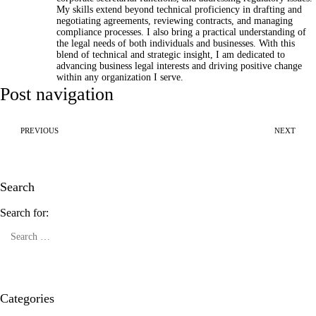
My skills extend beyond technical proficiency in drafting and
negotiating agreements, reviewing contracts, and managing
compliance processes. I also bring a practical understanding of
the legal needs of both individuals and businesses. With this
blend of technical and strategic insight, I am dedicated to
advancing business legal interests and driving positive change
within any organization I serve.
Post navigation
PREVIOUS
NEXT
Search
Search for:
Categories