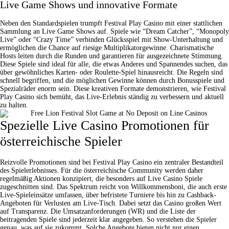
Live Game Shows und innovative Formate
Neben den Standardspielen trumpft Festival Play Casino mit einer stattlichen
Sammlung an Live Game Shows auf. Spiele wie “Dream Catcher”, “Monopoly
Live” oder “Crazy Time” verbinden Glücksspiel mit Show-Unterhaltung und
ermöglichen die Chance auf riesige Multiplikatorgewinne. Charismatische
Hosts leiten durch die Runden und garantieren für ausgezeichnete Stimmung.
Diese Spiele sind ideal für alle, die etwas Anderes und Spannendes suchen, das
über gewöhnliches Karten- oder Roulette-Spiel hinausreicht. Die Regeln sind
schnell begriffen, und die möglichen Gewinne können durch Bonusspiele und
Spezialräder enorm sein. Diese kreativen Formate demonstrieren, wie Festival
Play Casino sich bemüht, das Live-Erlebnis ständig zu verbessern und aktuell
zu halten.
Spezielle Live Casino Promotionen für
österreichische Spieler
Reizvolle Promotionen sind bei Festival Play Casino ein zentraler Bestandteil
des Spielerlebnisses. Für die österreichische Community werden daher
regelmäßig Aktionen konzipiert, die besonders auf Live Casino Spiele
zugeschnitten sind. Das Spektrum reicht von Willkommensboni, die auch erste
Live-Spieleinsätze umfassen, über befristete Turniere bis hin zu Cashback-
Angeboten für Verlusten am Live-Tisch. Dabei setzt das Casino großen Wert
auf Transparenz. Die Umsatzanforderungen (WR) und die Liste der
beitragenden Spiele sind jederzeit klar angegeben. So verstehen die Spieler
genau, was auf sie zukommt. Solche Angebote bieten nicht nur einen