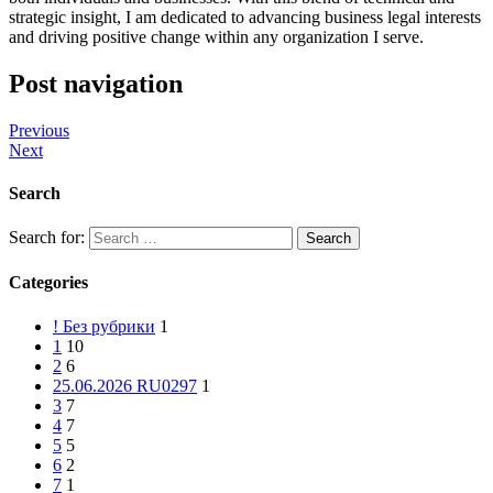
strategic insight, I am dedicated to advancing business legal interests
and driving positive change within any organization I serve.
Post navigation
Previous
Next
Search
Search for:
Categories
! Без рубрики
1
1
10
2
6
25.06.2026 RU0297
1
3
7
4
7
5
5
6
2
7
1