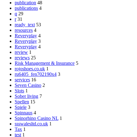
publication
48
publications
4
q
29
r
31
ready_text
53
resources
4
Reveryplay
4
Reveryplay
3
Reveryplay
4
review
1
reviews
25
Risk Management & Insurance
5
rojoshoes.co.uk
1
ru6405_fen702190x4
3
services
16
Seven Casino
2
Slots
1
Sober living
7
Spellen
15
Spiele
3
Spinnaus
4
Spinorhino Casino NL
1
ssswalesltd.co.uk
1
Tax
1
test
1