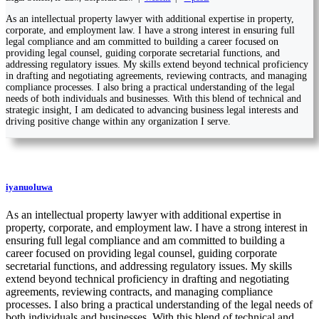
As an intellectual property lawyer with additional expertise in property,
corporate, and employment law. I have a strong interest in ensuring full
legal compliance and am committed to building a career focused on
providing legal counsel, guiding corporate secretarial functions, and
addressing regulatory issues. My skills extend beyond technical proficiency
in drafting and negotiating agreements, reviewing contracts, and managing
compliance processes. I also bring a practical understanding of the legal
needs of both individuals and businesses. With this blend of technical and
strategic insight, I am dedicated to advancing business legal interests and
driving positive change within any organization I serve.
iyanuoluwa
As an intellectual property lawyer with additional expertise in
property, corporate, and employment law. I have a strong interest in
ensuring full legal compliance and am committed to building a
career focused on providing legal counsel, guiding corporate
secretarial functions, and addressing regulatory issues. My skills
extend beyond technical proficiency in drafting and negotiating
agreements, reviewing contracts, and managing compliance
processes. I also bring a practical understanding of the legal needs of
both individuals and businesses. With this blend of technical and