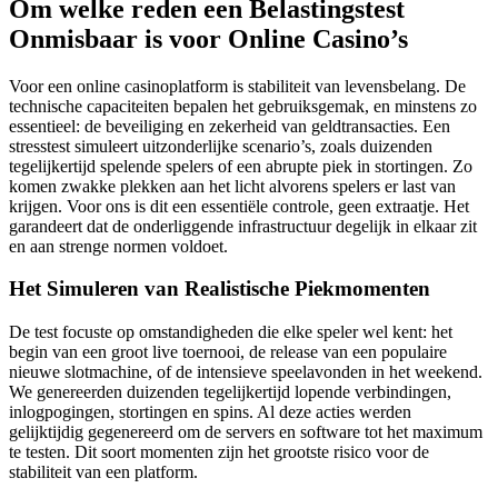
Om welke reden een Belastingstest
Onmisbaar is voor Online Casino’s
Voor een online casinoplatform is stabiliteit van levensbelang. De
technische capaciteiten bepalen het gebruiksgemak, en minstens zo
essentieel: de beveiliging en zekerheid van geldtransacties. Een
stresstest simuleert uitzonderlijke scenario’s, zoals duizenden
tegelijkertijd spelende spelers of een abrupte piek in stortingen. Zo
komen zwakke plekken aan het licht alvorens spelers er last van
krijgen. Voor ons is dit een essentiële controle, geen extraatje. Het
garandeert dat de onderliggende infrastructuur degelijk in elkaar zit
en aan strenge normen voldoet.
Het Simuleren van Realistische Piekmomenten
De test focuste op omstandigheden die elke speler wel kent: het
begin van een groot live toernooi, de release van een populaire
nieuwe slotmachine, of de intensieve speelavonden in het weekend.
We genereerden duizenden tegelijkertijd lopende verbindingen,
inlogpogingen, stortingen en spins. Al deze acties werden
gelijktijdig gegenereerd om de servers en software tot het maximum
te testen. Dit soort momenten zijn het grootste risico voor de
stabiliteit van een platform.