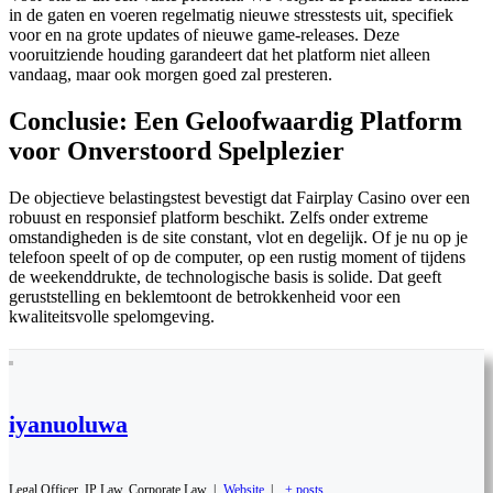
in de gaten en voeren regelmatig nieuwe stresstests uit, specifiek
voor en na grote updates of nieuwe game-releases. Deze
vooruitziende houding garandeert dat het platform niet alleen
vandaag, maar ook morgen goed zal presteren.
Conclusie: Een Geloofwaardig Platform
voor Onverstoord Spelplezier
De objectieve belastingstest bevestigt dat Fairplay Casino over een
robuust en responsief platform beschikt. Zelfs onder extreme
omstandigheden is de site constant, vlot en degelijk. Of je nu op je
telefoon speelt of op de computer, op een rustig moment of tijdens
de weekenddrukte, de technologische basis is solide. Dat geeft
geruststelling en beklemtoont de betrokkenheid voor een
kwaliteitsvolle spelomgeving.
iyanuoluwa
Legal Officer, IP Law, Corporate Law
|
Website
|
+ posts