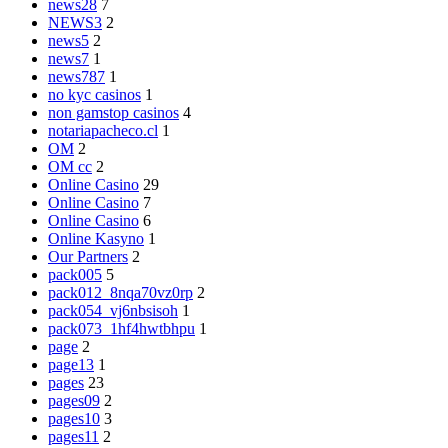
news28
7
NEWS3
2
news5
2
news7
1
news787
1
no kyc casinos
1
non gamstop casinos
4
notariapacheco.cl
1
OM
2
OM cc
2
Online Casino
29
Online Casino
7
Online Casino
6
Online Kasyno
1
Our Partners
2
pack005
5
pack012_8nqa70vz0rp
2
pack054_vj6nbsisoh
1
pack073_1hf4hwtbhpu
1
page
2
page13
1
pages
23
pages09
2
pages10
3
pages11
2