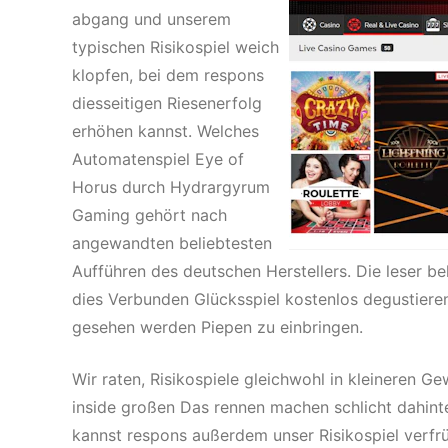
abgang und unserem
typischen Risikospiel weich
klopfen, bei dem respons
diesseitigen Riesenerfolg
erhöhen kannst. Welches
Automatenspiel Eye of
Horus durch Hydrargyrum
Gaming gehört nach
angewandten beliebtesten
Aufführen des deutschen Herstellers. Die leser b
dies Verbunden Glücksspiel kostenlos degustieren.
gesehen werden Piepen zu einbringen.
Wir raten, Risikospiele gleichwohl in kleineren Ge
inside großen Das rennen machen schlicht dahinte
kannst respons außerdem unser Risikospiel verfrüh