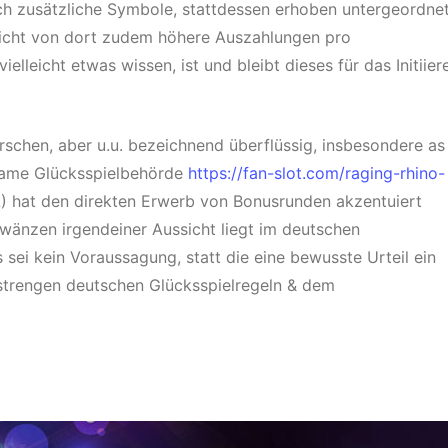
h zusätzliche Symbole, stattdessen erhoben untergeordne
licht von dort zudem höhere Auszahlungen pro
elleicht etwas wissen, ist und bleibt dieses für das Initiier
rschen, aber u.u. bezeichnend überflüssig, insbesondere as
nsame Glücksspielbehörde
https://fan-slot.com/raging-rhino-
 hat den direkten Erwerb von Bonusrunden akzentuiert
wänzen irgendeiner Aussicht liegt im deutschen
sei kein Voraussagung, statt die eine bewusste Urteil ein
 strengen deutschen Glücksspielregeln & dem