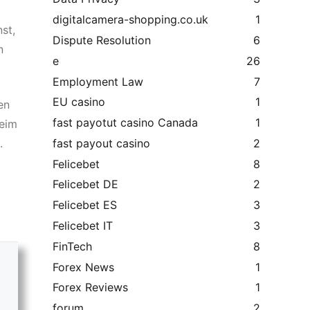
digitalcamera-shopping.co.uk
1
st,
Dispute Resolution
6
n
e
26
Employment Law
7
EU casino
1
en
fast payotut casino Canada
1
beim
fast payout casino
2
.
Felicebet
8
Felicebet DE
2
Felicebet ES
3
Felicebet IT
3
FinTech
8
Forex News
1
Forex Reviews
1
forum
2