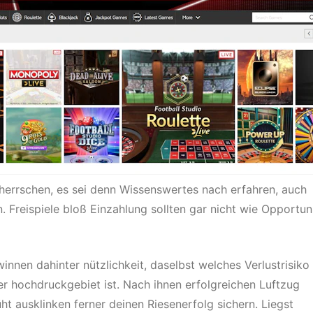
eherrschen, es sei denn Wissenswertes nach erfahren, auch
 Freispiele bloß Einzahlung sollten gar nicht wie Opportun
winnen dahinter nützlichkeit, daselbst welches Verlustrisiko
r hochdruckgebiet ist. Nach ihnen erfolgreichen Luftzug
t ausklinken ferner deinen Riesenerfolg sichern. Liegst