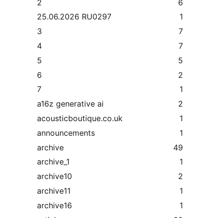
2
6
25.06.2026 RU0297
1
3
7
4
7
5
5
6
2
7
1
a16z generative ai
2
acousticboutique.co.uk
1
announcements
1
archive
49
archive_1
1
archive10
2
archive11
1
archive16
1