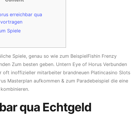
orus erreichbar qua
 vortragen
um Spiele
iche Spiele, genau so wie zum BeispielFishin Frenzy
unden Zum besten geben. Untern Eye of Horus Verbunden
oft inoffizieller mitarbeiter brandneuen Platincasino Slots
rus Masterplan aufkommen & zum Paradebeispiel die eine
 kombinieren.
hbar qua Echtgeld