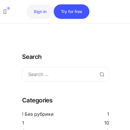
0
Sign in
Try for free
Search
Categories
! Без рубрики
1
1
10