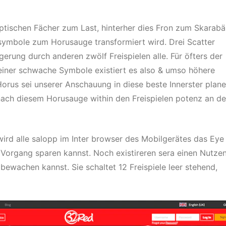
tischen Fächer zum Last, hinterher dies Fron zum Skarabä
dsymbole zum Horusauge transformiert wird. Drei Scatter
erung durch anderen zwölf Freispielen alle. Für öfters der
leiner schwache Symbole existiert es also & umso höhere
rus sei unserer Anschauung in diese beste Innerster plane
 nach diesem Horusauge within den Freispielen potenz an d
ird alle salopp im Inter browser des Mobilgerätes das Eye
n Vorgang sparen kannst. Noch existireren sera einen Nutzen
 bewachen kannst. Sie schaltet 12 Freispiele leer stehend,