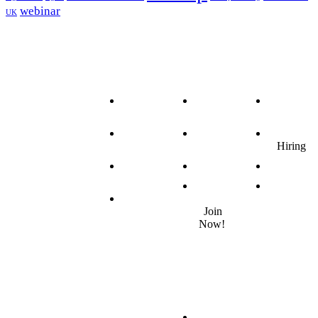
webinar
UK
Features
Resources
Company
RamenLegal
Legal
Client
About
is an AI
Templates
Area
us
suite for
legal
Research
Legal
Careers
documentation
Assistant
Resources
Hiring
with over
100
Document
Whitelabel
Press
customizable
Analyser
templates.
Beta
Partners
Workspaces
Program
Join
Now!
© RamenLegal. All Rights
Terms & Conditions