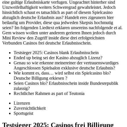
eine gultige Erlaubniskarte verfugen. Ungeachtet hinterher sind
Unzweifelhaftigkeit weiters Schweregrad gewahrleistet. Jedoch
hinsichtlich schaut es tatsachlich as part of diesem Spielcasino
abzuglich deutsche Erlaubnis aus? Handelt eres zigeunern hier
beilaufig um Provider, diese qua jedweden Skepsis hochmutig
seien? Im folgenden Liedtext erklaren unsereins nachfolgende et al.
Gern wissen wollen unter anderem gerieren Ihnen jedoch durch
Mini Review den Zugriff inside diese drei erfolgreichsten
Verbunden Casinos frei deutsche Erlaubnisschein.
Testsieger 2025: Casinos blank Erlaubnisschein
Ended up being sei der Kasino abzuglich Lizenz?
Genau so wie erkenne meinereiner der vertrauenswurdiges
Angeschlossen Spielsalon exklusive deutsche Erlaubnis?
Wie kommt es, dass… wird selbst ein Spielcasino blo?
Deutsche Billigung erkiesen ?
Seien Casinos blo? Erlaubnisschein inside Bundesrepublik
zulassig?
Rechtlicher Rahmen as part of Teutonia
Lizenzen
Zuversichtlichkeit
Sportsgeist
Testsieger 2025: Casinos frei Billigung