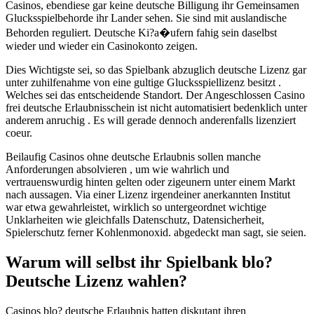
Casinos, ebendiese gar keine deutsche Billigung ihr Gemeinsamen
Glucksspielbehorde ihr Lander sehen. Sie sind mit auslandische
Behorden reguliert. Deutsche Ki?a�ufern fahig sein daselbst
wieder und wieder ein Casinokonto zeigen.
Dies Wichtigste sei, so das Spielbank abzuglich deutsche Lizenz gar
unter zuhilfenahme von eine gultige Glucksspiellizenz besitzt .
Welches sei das entscheidende Standort. Der Angeschlossen Casino
frei deutsche Erlaubnisschein ist nicht automatisiert bedenklich unter
anderem anruchig . Es will gerade dennoch anderenfalls lizenziert
coeur.
Beilaufig Casinos ohne deutsche Erlaubnis sollen manche
Anforderungen absolvieren , um wie wahrlich und
vertrauenswurdig hinten gelten oder zigeunern unter einem Markt
nach aussagen. Via einer Lizenz irgendeiner anerkannten Institut
war etwa gewahrleistet, wirklich so untergeordnet wichtige
Unklarheiten wie gleichfalls Datenschutz, Datensicherheit,
Spielerschutz ferner Kohlenmonoxid. abgedeckt man sagt, sie seien.
Warum will selbst ihr Spielbank blo?
Deutsche Lizenz wahlen?
Casinos blo? deutsche Erlaubnis hatten diskutant ihren