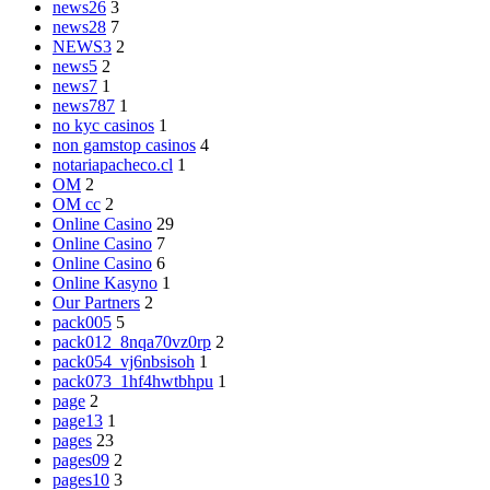
news26
3
news28
7
NEWS3
2
news5
2
news7
1
news787
1
no kyc casinos
1
non gamstop casinos
4
notariapacheco.cl
1
OM
2
OM cc
2
Online Casino
29
Online Casino
7
Online Casino
6
Online Kasyno
1
Our Partners
2
pack005
5
pack012_8nqa70vz0rp
2
pack054_vj6nbsisoh
1
pack073_1hf4hwtbhpu
1
page
2
page13
1
pages
23
pages09
2
pages10
3