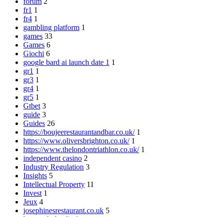
forum
2
fr1
1
fr4
1
gambling platform
1
games
33
Games
6
Giochi
6
google bard ai launch date 1
1
gr1
1
gr3
1
gr4
1
gr5
1
Gtbet
3
guide
3
Guides
26
https://boujeerestaurantandbar.co.uk/
1
https://www.oliversbrighton.co.uk/
1
https://www.thelondontriathlon.co.uk/
1
independent casino
2
Industry Regulation
3
Insights
5
Intellectual Property
11
Invest
1
Jeux
4
josephinesrestaurant.co.uk
5