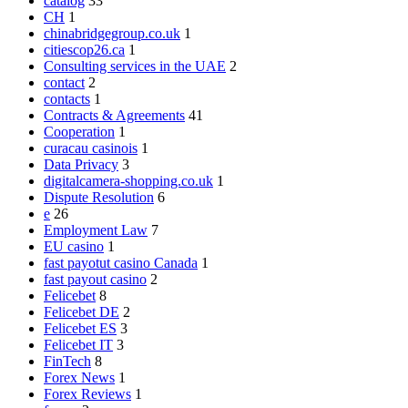
catalog
33
CH
1
chinabridgegroup.co.uk
1
citiescop26.ca
1
Consulting services in the UAE
2
contact
2
contacts
1
Contracts & Agreements
41
Cooperation
1
curacau casinois
1
Data Privacy
3
digitalcamera-shopping.co.uk
1
Dispute Resolution
6
e
26
Employment Law
7
EU casino
1
fast payotut casino Canada
1
fast payout casino
2
Felicebet
8
Felicebet DE
2
Felicebet ES
3
Felicebet IT
3
FinTech
8
Forex News
1
Forex Reviews
1