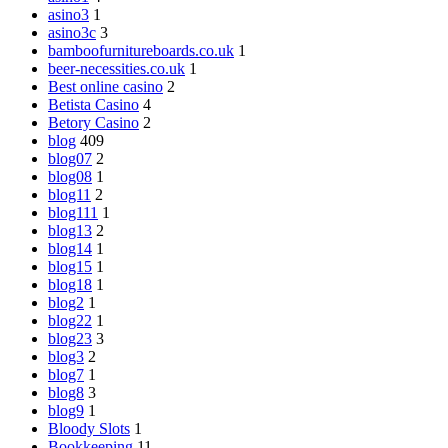
asino3
1
asino3c
3
bamboofurnitureboards.co.uk
1
beer-necessities.co.uk
1
Best online casino
2
Betista Casino
4
Betory Casino
2
blog
409
blog07
2
blog08
1
blog11
2
blog111
1
blog13
2
blog14
1
blog15
1
blog18
1
blog2
1
blog22
1
blog23
3
blog3
2
blog7
1
blog8
3
blog9
1
Bloody Slots
1
Bookkeeping
11