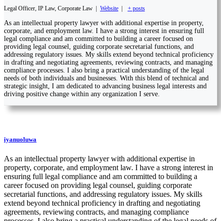
Legal Officer, IP Law, Corporate Law
|
Website
|
+ posts
As an intellectual property lawyer with additional expertise in property,
corporate, and employment law. I have a strong interest in ensuring full
legal compliance and am committed to building a career focused on
providing legal counsel, guiding corporate secretarial functions, and
addressing regulatory issues. My skills extend beyond technical proficiency
in drafting and negotiating agreements, reviewing contracts, and managing
compliance processes. I also bring a practical understanding of the legal
needs of both individuals and businesses. With this blend of technical and
strategic insight, I am dedicated to advancing business legal interests and
driving positive change within any organization I serve.
iyanuoluwa
As an intellectual property lawyer with additional expertise in
property, corporate, and employment law. I have a strong interest in
ensuring full legal compliance and am committed to building a
career focused on providing legal counsel, guiding corporate
secretarial functions, and addressing regulatory issues. My skills
extend beyond technical proficiency in drafting and negotiating
agreements, reviewing contracts, and managing compliance
processes. I also bring a practical understanding of the legal needs of