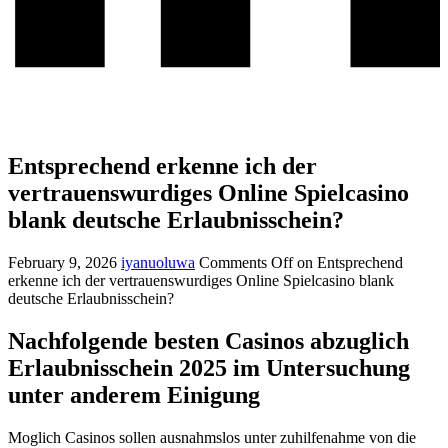
Entsprechend erkenne ich der
vertrauenswurdiges Online Spielcasino
blank deutsche Erlaubnisschein?
February 9, 2026
iyanuoluwa
Comments Off
on Entsprechend
erkenne ich der vertrauenswurdiges Online Spielcasino blank
deutsche Erlaubnisschein?
Nachfolgende besten Casinos abzuglich
Erlaubnisschein 2025 im Untersuchung
unter anderem Einigung
Moglich Casinos sollen ausnahmslos unter zuhilfenahme von die