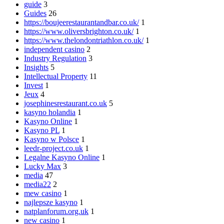
guide
3
Guides
26
https://boujeerestaurantandbar.co.uk/
1
https://www.oliversbrighton.co.uk/
1
https://www.thelondontriathlon.co.uk/
1
independent casino
2
Industry Regulation
3
Insights
5
Intellectual Property
11
Invest
1
Jeux
4
josephinesrestaurant.co.uk
5
kasyno holandia
1
Kasyno Online
1
Kasyno PL
1
Kasyno w Polsce
1
leedr-project.co.uk
1
Legalne Kasyno Online
1
Lucky Max
3
media
47
media22
2
mew casino
1
najlepsze kasyno
1
natplanforum.org.uk
1
new casino
1