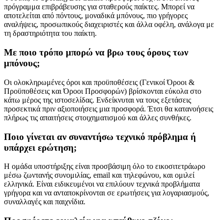
πρόγραμμα επιβράβευσης για σταθερούς παίκτες. Μπορεί να
αποτελείται από πόντους, μοναδικά μπόνους, πιο γρήγορες
αναλήψεις, προσωπικούς διαχειριστές και άλλα οφέλη, ανάλογα με
τη δραστηριότητα του παίκτη.
Με ποιο τρόπο μπορώ να βρω τους όρους των
μπόνους;
Οι ολοκληρωμένες όροι και προϋποθέσεις (Γενικοί Όροοι &
Προϋποθέσεις και Όροοι Προσφορών) βρίσκονται εύκολα στο
κάτω μέρος της ιστοσελίδας. Ενδείκνυται να τους εξετάσεις
προσεκτικά πριν αξιοποιήσεις μια προσφορά. Έτσι θα κατανοήσεις
πλήρως τις απαιτήσεις στοιχηματισμού και άλλες συνθήκες.
Ποιο γίνεται αν συναντήσω τεχνικό πρόβλημα ή
υπάρχει ερώτηση;
Η ομάδα υποστήριξης είναι προσβάσιμη όλο το εικοσιτετράωρο
μέσω ζωντανής συνομιλίας, email και τηλεφώνου, και ομιλεί
ελληνικά. Είναι ειδικευμένοι να επιλύουν τεχνικά προβλήματα
γρήγορα και να ανταποκρίνονται σε ερωτήσεις για λογαριασμούς,
συναλλαγές και παιχνίδια.