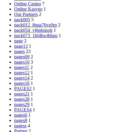
Online Casino
7
Online Kasyno
1
Our Partners
2
pack005
5
pack012_8nqa70vz0rp
2
pack054_vj6nbsisoh
1
pack073_1hf4hwtbhpu
1
page
2
page13
1
pages
23
pages09
2
pages10
3
pages11
2
pages12
1
pages14
2
pages16
1
PAGES2
1
pages21
1
pages28
1
pages29
1
PAGES4
1
pages6
1
pages8
1
pagess
4
Partner
2