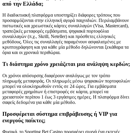
από την Ελλάδα;
Η διαδικτυακή πλατφόρμα υποστηρίζει διάφορες τρόπους που
προσαρμόζονται στην ελληνική αγορά παιχνιδιών. Περιλαμβάνουν
πιστωτικές και χρεωστικές κάρτες συναλλαγών (Visa, Mastercard),
τραπεζικές μεταφορές εμβάσματα, ψηφιακά πορτοφόλια
συναλλαγών (π.χ., Skrill, Neteller) και πρόσθετες ελληνικές
μεθόδους. Όλες τις συναλλαγές παραμένουν ασφαλισμένες με
κρυπτογράφηση και για κάθε μία μέθοδο δηλώνονται ξεκάθαρα τα
όρια και οι χρονικά περιθώρια.
Τι διάστημα χρόνο χρειάζεται μια ανάληψη κερδών;
Οι χρόνοι απόσυρσης διαφέρουν αναλόγως με τον τρόπο
πληρωμής μεταφοράς. Οι πληρωμές μέσω ψηφιακών πορτοφολιών
μπορεί να ολοκληρωθούν εντός σε 24 ώρες. Για εμβάσματα
μεταφορές χρημάτων ή επιστροφές σε κάρτα, μπορεί να
χρειαστούν περίπου 1 έως 3 εργάσιμες ημέρες. Η πλατφόρμα δίνει
σαφείς δεδομένα για κάθε μία μέθοδο.
Προσφέρεται σύστημα επιβράβευσης ή VIP για
ενεργούς παίκτες;
Φυσικά, το Sporting Bet Casino προσφέρει συχνά ένα εκτενές