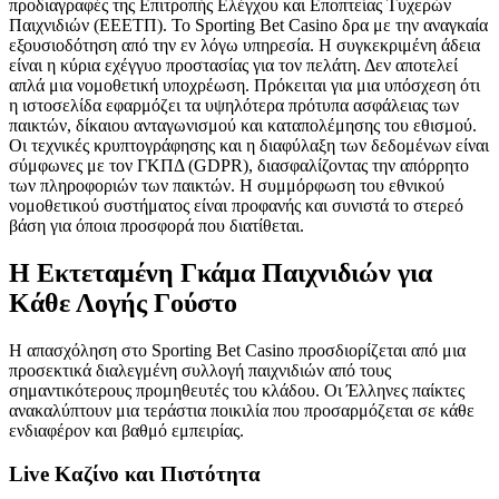
προδιαγραφές της Επιτροπής Ελέγχου και Εποπτείας Τυχερών
Παιχνιδιών (ΕΕΕΤΠ). Το Sporting Bet Casino δρα με την αναγκαία
εξουσιοδότηση από την εν λόγω υπηρεσία. Η συγκεκριμένη άδεια
είναι η κύρια εχέγγυο προστασίας για τον πελάτη. Δεν αποτελεί
απλά μια νομοθετική υποχρέωση. Πρόκειται για μια υπόσχεση ότι
η ιστοσελίδα εφαρμόζει τα υψηλότερα πρότυπα ασφάλειας των
παικτών, δίκαιου ανταγωνισμού και καταπολέμησης του εθισμού.
Οι τεχνικές κρυπτογράφησης και η διαφύλαξη των δεδομένων είναι
σύμφωνες με τον ΓΚΠΔ (GDPR), διασφαλίζοντας την απόρρητο
των πληροφοριών των παικτών. Η συμμόρφωση του εθνικού
νομοθετικού συστήματος είναι προφανής και συνιστά το στερεό
βάση για όποια προσφορά που διατίθεται.
Η Εκτεταμένη Γκάμα Παιχνιδιών για
Κάθε Λογής Γούστο
Η απασχόληση στο Sporting Bet Casino προσδιορίζεται από μια
προσεκτικά διαλεγμένη συλλογή παιχνιδιών από τους
σημαντικότερους προμηθευτές του κλάδου. Οι Έλληνες παίκτες
ανακαλύπτουν μια τεράστια ποικιλία που προσαρμόζεται σε κάθε
ενδιαφέρον και βαθμό εμπειρίας.
Live Καζίνο και Πιστότητα