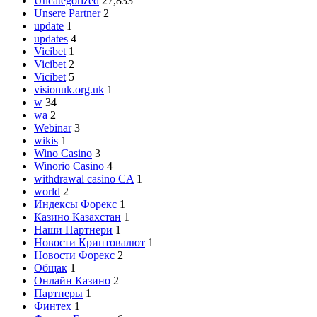
Uncategorized
27,833
Unsere Partner
2
update
1
updates
4
Vicibet
1
Vicibet
2
Vicibet
5
visionuk.org.uk
1
w
34
wa
2
Webinar
3
wikis
1
Wino Casino
3
Winorio Casino
4
withdrawal casino CA
1
world
2
Индексы Форекс
1
Казино Казахстан
1
Наши Партнери
1
Новости Криптовалют
1
Новости Форекс
2
Общак
1
Онлайн Казино
2
Партнеры
1
Финтех
1