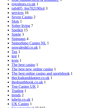
rojoshoes.co.uk
1
ru6405_fen702190x4
3
services
16
Seven Casino
2
Slots
1
Sober living
7
Spellen
15
Spiele
3
Spinnaus
4
Spinorhino Casino NL
1
ssswalesltd.co.uk
1
Tax
1
test
1
texts
1
The best casino
1
The best new online casino
1
The best online casino and sportsbook
1
thecloakanddagger.co.uk
1
thedoughhook.co.uk
1
Top Casino UK
1
Trading
1
trends
2
tubejp.co.uk
1
UK Casino
1