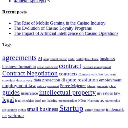
Форекс Брокеры
6
Recent posts
The Rise of Mobile Gaming in the Casino Industry
The Evolution of Casino Loyalty Programs
The Impact of Artificial Intelligence on Casino Operations
Tags
agreements
AI
business
assignment clause
audit
boilerplate clause
contract
business formation
cease and desist
contract management
Contract Negotiation
contracts
Contract workflow
copycats
dispute resolution
data protection
employment
copyright
data privacy
employment law
Force Majeure
entire agreement
Ghana
governing law
intellectual property
guides
insurance
investors
law
legal
legal checklist
legal test
liability
memorandum
NDAs
Nigerian law
partnership
Startup
small business
trademark
registration
rights
startup funding
webinar
UK