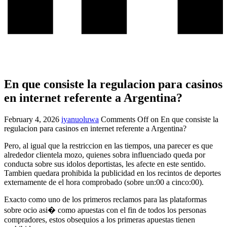
En que consiste la regulacion para casinos
en internet referente a Argentina?
February 4, 2026
iyanuoluwa
Comments Off
on En que consiste la
regulacion para casinos en internet referente a Argentina?
Pero, al igual que la restriccion en las tiempos, una parecer es que
alrededor clientela mozo, quienes sobra influenciado queda por
conducta sobre sus idolos deportistas, les afecte en este sentido.
Tambien quedara prohibida la publicidad en los recintos de deportes
externamente de el hora comprobado (sobre un:00 a cinco:00).
Exacto como uno de los primeros reclamos para las plataformas
sobre ocio asi� como apuestas con el fin de todos los personas
compradores, estos obsequios a los primeras apuestas tienen