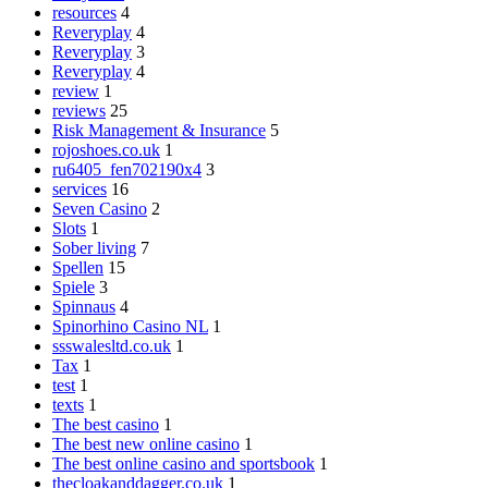
resources
4
Reveryplay
4
Reveryplay
3
Reveryplay
4
review
1
reviews
25
Risk Management & Insurance
5
rojoshoes.co.uk
1
ru6405_fen702190x4
3
services
16
Seven Casino
2
Slots
1
Sober living
7
Spellen
15
Spiele
3
Spinnaus
4
Spinorhino Casino NL
1
ssswalesltd.co.uk
1
Tax
1
test
1
texts
1
The best casino
1
The best new online casino
1
The best online casino and sportsbook
1
thecloakanddagger.co.uk
1