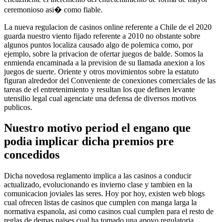
ceremonioso asi� como fiable.
La nueva regulacion de casinos online referente a Chile de el 2020
guarda nuestro viento fijado referente a 2010 no obstante sobre
algunos puntos localiza causado algo de polemica como, por
ejemplo, sobre la privacion de ofertar juegos de balde. Somos la
enmienda encaminada a la prevision de su llamada anexion a los
juegos de suerte. Oriente y otros movimientos sobre la estatuto
figuran alrededor del Conveniente de conexiones comerciales de las
tareas de el entretenimiento y resultan los que definen levante
utensilio legal cual agenciate una defensa de diversos motivos
publicos.
Nuestro motivo period el engano que
podia implicar dicha premios pre
concedidos
Dicha novedosa reglamento implica a las casinos a conducir
actualizado, evolucionando es invierno clase y tambien en la
comunicacion joviales las seres. Hoy por hoy, existen web blogs
cual ofrecen listas de casinos que cumplen con manga larga la
normativa espanola, asi como casinos cual cumplen para el resto de
reglas de demas paises cual ha tomado una apoyo regulatoria