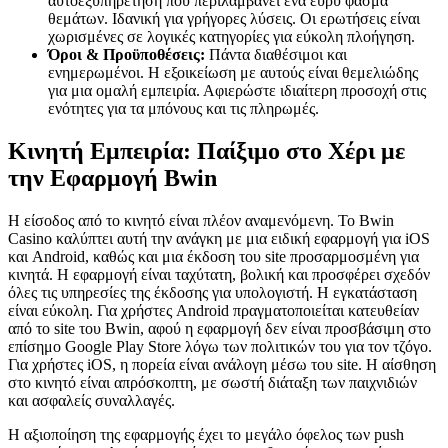
αυτοεξυπηρέτηση που περιλαμβάνει ένα ευρύ φάσμα
θεμάτων. Ιδανική για γρήγορες λύσεις. Οι ερωτήσεις είναι
χωρισμένες σε λογικές κατηγορίες για εύκολη πλοήγηση.
Όροι & Προϋποθέσεις:
Πάντα διαθέσιμοι και
ενημερωμένοι. Η εξοικείωση με αυτούς είναι θεμελιώδης
για μια ομαλή εμπειρία. Αφιερώστε ιδιαίτερη προσοχή στις
ενότητες για τα μπόνους και τις πληρωμές.
Κινητή Εμπειρία: Παίξιμο στο Χέρι με
την Εφαρμογή Bwin
Η είσοδος από το κινητό είναι πλέον αναμενόμενη. Το Bwin
Casino καλύπτει αυτή την ανάγκη με μια ειδική εφαρμογή για iOS
και Android, καθώς και μια έκδοση του site προσαρμοσμένη για
κινητά. Η εφαρμογή είναι ταχύτατη, βολική και προσφέρει σχεδόν
όλες τις υπηρεσίες της έκδοσης για υπολογιστή. Η εγκατάσταση
είναι εύκολη. Για χρήστες Android πραγματοποιείται κατευθείαν
από το site του Bwin, αφού η εφαρμογή δεν είναι προσβάσιμη στο
επίσημο Google Play Store λόγω των πολιτικών του για τον τζόγο.
Για χρήστες iOS, η πορεία είναι ανάλογη μέσω του site. Η αίσθηση
στο κινητό είναι απρόσκοπτη, με σωστή διάταξη των παιχνιδιών
και ασφαλείς συναλλαγές.
Η αξιοποίηση της εφαρμογής έχει το μεγάλο όφελος των push