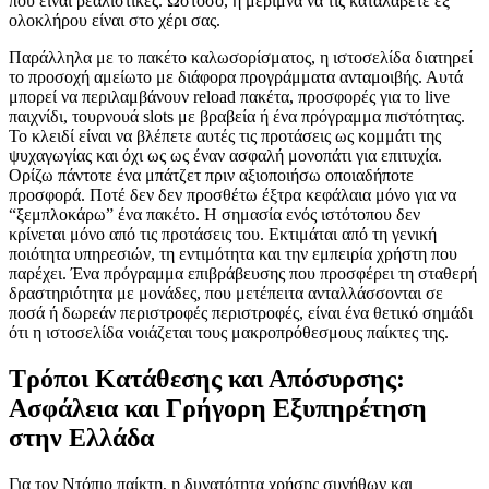
που είναι ρεαλιστικές. Ωστόσο, η μέριμνα να τις καταλάβετε εξ
ολοκλήρου είναι στο χέρι σας.
Παράλληλα με το πακέτο καλωσορίσματος, η ιστοσελίδα διατηρεί
το προσοχή αμείωτο με διάφορα προγράμματα ανταμοιβής. Αυτά
μπορεί να περιλαμβάνουν reload πακέτα, προσφορές για το live
παιχνίδι, τουρνουά slots με βραβεία ή ένα πρόγραμμα πιστότητας.
Το κλειδί είναι να βλέπετε αυτές τις προτάσεις ως κομμάτι της
ψυχαγωγίας και όχι ως ως έναν ασφαλή μονοπάτι για επιτυχία.
Ορίζω πάντοτε ένα μπάτζετ πριν αξιοποιήσω οποιαδήποτε
προσφορά. Ποτέ δεν δεν προσθέτω έξτρα κεφάλαια μόνο για να
“ξεμπλοκάρω” ένα πακέτο. Η σημασία ενός ιστότοπου δεν
κρίνεται μόνο από τις προτάσεις του. Εκτιμάται από τη γενική
ποιότητα υπηρεσιών, τη εντιμότητα και την εμπειρία χρήστη που
παρέχει. Ένα πρόγραμμα επιβράβευσης που προσφέρει τη σταθερή
δραστηριότητα με μονάδες, που μετέπειτα ανταλλάσσονται σε
ποσά ή δωρεάν περιστροφές περιστροφές, είναι ένα θετικό σημάδι
ότι η ιστοσελίδα νοιάζεται τους μακροπρόθεσμους παίκτες της.
Τρόποι Κατάθεσης και Απόσυρσης:
Ασφάλεια και Γρήγορη Εξυπηρέτηση
στην Ελλάδα
Για τον Ντόπιο παίκτη, η δυνατότητα χρήσης συνήθων και