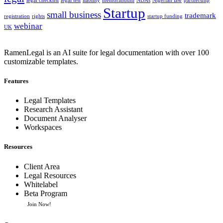
legal checklist
legal test
liability
memorandum
NDAs
Nigerian law
partnership
Startup
small business
trademark
registration
rights
startup funding
webinar
UK
RamenLegal is an AI suite for legal documentation with over 100
customizable templates.
Features
Legal Templates
Research Assistant
Document Analyser
Workspaces
Resources
Client Area
Legal Resources
Whitelabel
Beta Program
Join Now!