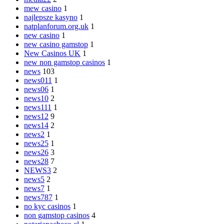
mew casino
1
najlepsze kasyno
1
natplanforum.org.uk
1
new casino
1
new casino gamstop
1
New Casinos UK
1
new non gamstop casinos
1
news
103
news011
1
news06
1
news10
2
news111
1
news12
9
news14
2
news2
1
news25
1
news26
3
news28
7
NEWS3
2
news5
2
news7
1
news787
1
no kyc casinos
1
non gamstop casinos
4