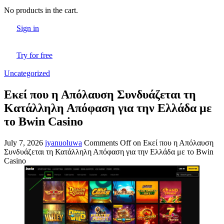
No products in the cart.
Sign in
Try for free
Uncategorized
Εκεί που η Απόλαυση Συνδυάζεται τη
Κατάλληλη Απόφαση για την Ελλάδα με
το Bwin Casino
July 7, 2026
iyanuoluwa
Comments Off
on Εκεί που η Απόλαυση
Συνδυάζεται τη Κατάλληλη Απόφαση για την Ελλάδα με το Bwin
Casino