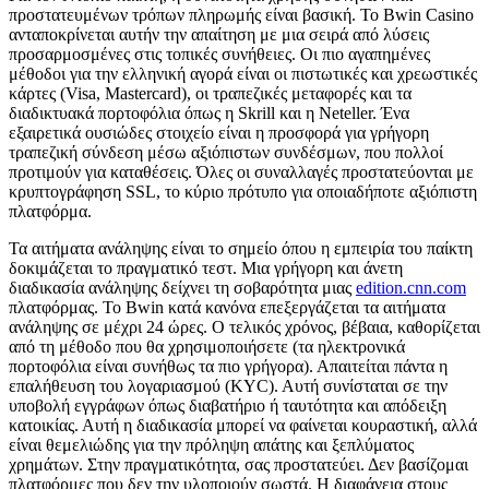
προστατευμένων τρόπων πληρωμής είναι βασική. Το Bwin Casino
ανταποκρίνεται αυτήν την απαίτηση με μια σειρά από λύσεις
προσαρμοσμένες στις τοπικές συνήθειες. Οι πιο αγαπημένες
μέθοδοι για την ελληνική αγορά είναι οι πιστωτικές και χρεωστικές
κάρτες (Visa, Mastercard), οι τραπεζικές μεταφορές και τα
διαδικτυακά πορτοφόλια όπως η Skrill και η Neteller. Ένα
εξαιρετικά ουσιώδες στοιχείο είναι η προσφορά για γρήγορη
τραπεζική σύνδεση μέσω αξιόπιστων συνδέσμων, που πολλοί
προτιμούν για καταθέσεις. Όλες οι συναλλαγές προστατεύονται με
κρυπτογράφηση SSL, το κύριο πρότυπο για οποιαδήποτε αξιόπιστη
πλατφόρμα.
Τα αιτήματα ανάληψης είναι το σημείο όπου η εμπειρία του παίκτη
δοκιμάζεται το πραγματικό τεστ. Μια γρήγορη και άνετη
διαδικασία ανάληψης δείχνει τη σοβαρότητα μιας
edition.cnn.com
πλατφόρμας. Το Bwin κατά κανόνα επεξεργάζεται τα αιτήματα
ανάληψης σε μέχρι 24 ώρες. Ο τελικός χρόνος, βέβαια, καθορίζεται
από τη μέθοδο που θα χρησιμοποιήσετε (τα ηλεκτρονικά
πορτοφόλια είναι συνήθως τα πιο γρήγορα). Απαιτείται πάντα η
επαλήθευση του λογαριασμού (KYC). Αυτή συνίσταται σε την
υποβολή εγγράφων όπως διαβατήριο ή ταυτότητα και απόδειξη
κατοικίας. Αυτή η διαδικασία μπορεί να φαίνεται κουραστική, αλλά
είναι θεμελιώδης για την πρόληψη απάτης και ξεπλύματος
χρημάτων. Στην πραγματικότητα, σας προστατεύει. Δεν βασίζομαι
πλατφόρμες που δεν την υλοποιούν σωστά. Η διαφάνεια στους