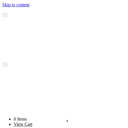
Skip to content
Features
Pricing
Services
Legal Support Plans
Resources
Blog
Workshops
Home
Services
Pricing
Resources
Blog
Legal Health Test
Login
0
Items
0
View Cart