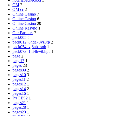
notariapacheco.cl
1
OM
2
OM cc
2
Online Casino
7
Online Casino
6
Online Casino
29
Online Kasyno
1
Our Partners
2
pack005
5
pack012_8nqa70vz0rp
2
pack054_vj6nbsisoh
1
pack073_1hf4hwtbhpu
1
page
2
page13
1
pages
23
pages09
2
pages10
3
pages11
2
pages12
1
pages14
2
pages16
1
PAGES2
1
pages21
1
pages28
1
pages29
1