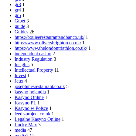
gr3
1
gr4
1
gr5
1
Gtbet
3
guide
3
Guides
26
https://boujeerestaurantandbar.co.uk/
1
https://www.oliversbrighton.co.uk/
1
https://www.thelondontriathlon.co.uk/
1
independent casino
2
Industry Regulation
3
Insights
5
Intellectual Property
11
Invest
1
Jeux
4
josephinesrestaurant.co.uk
5
kasyno holandia
1
Kasyno Online
1
Kasyno PL
1
Kasyno w Polsce
1
leedr-project.co.uk
1
Legalne Kasyno Online
1
Lucky Max
3
media
47
media22
2