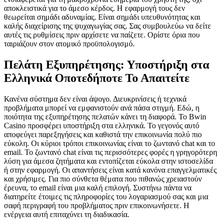
αποκλειστικά για το άμεσο κέρδος. Η εφαρμογή τους δεν
θεωρείται σημάδι αδυναμίας. Είναι σημάδι υπευθυνότητας και
καλής διαχείρισης της ψυχαγωγίας σας. Σας συμβουλεύω να δείτε
αυτές τις ρυθμίσεις πριν αρχίσετε να παίζετε. Ορίστε όρια που
ταιριάζουν στον ατομικό προϋπολογισμό.
Πελάτη Εξυπηρέτησης: Υποστήριξη στα
Ελληνικά Οποτεδήποτε Το Απαιτείτε
Κανένα σύστημα δεν είναι άψογο. Διευκρινίσεις ή τεχνικά
προβλήματα μπορεί να εμφανιστούν ανά πάσα στιγμή. Εδώ, η
ποιότητα της εξυπηρέτησης πελατών κάνει τη διαφορά. Το Bwin
Casino προσφέρει υποστήριξη στα ελληνικά. Το γεγονός αυτό
αποφεύγει παρεξηγήσεις και καθιστά την επικοινωνία πολύ πιο
εύκολη. Οι κύριοι τρόποι επικοινωνίας είναι το ζωντανό chat και το
email. Το ζωντανό chat είναι τις περισσότερες φορές η γρηγορότερη
λύση για άμεσα ζητήματα και εντοπίζεται εύκολα στην ιστοσελίδα
ή στην εφαρμογή. Οι απαντήσεις είναι κατά κανόνα επαγγελματικές
και χρήσιμες. Για πιο σύνθετα θέματα που πιθανώς χρειαστούν
έρευνα, το email είναι μια καλή επιλογή. Συστήνω πάντα να
διατηρείτε έτοιμες τις πληροφορίες του λογαριασμού σας και μια
σαφή περιγραφή του προβλήματος πριν επικοινωνήσετε. Η
ενέργεια αυτή επιταχύνει τη διαδικασία.