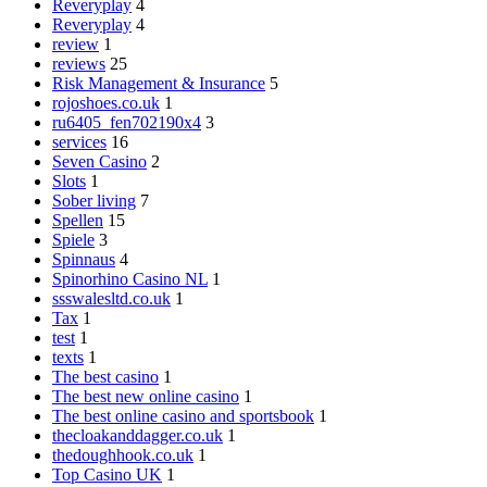
Reveryplay
4
Reveryplay
4
review
1
reviews
25
Risk Management & Insurance
5
rojoshoes.co.uk
1
ru6405_fen702190x4
3
services
16
Seven Casino
2
Slots
1
Sober living
7
Spellen
15
Spiele
3
Spinnaus
4
Spinorhino Casino NL
1
ssswalesltd.co.uk
1
Tax
1
test
1
texts
1
The best casino
1
The best new online casino
1
The best online casino and sportsbook
1
thecloakanddagger.co.uk
1
thedoughhook.co.uk
1
Top Casino UK
1