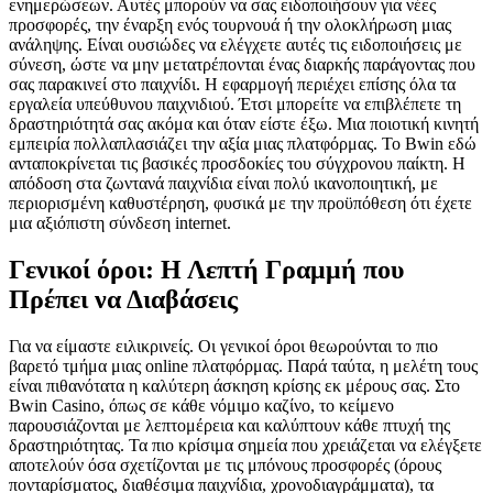
ενημερώσεων. Αυτές μπορούν να σας ειδοποιήσουν για νέες
προσφορές, την έναρξη ενός τουρνουά ή την ολοκλήρωση μιας
ανάληψης. Είναι ουσιώδες να ελέγχετε αυτές τις ειδοποιήσεις με
σύνεση, ώστε να μην μετατρέπονται ένας διαρκής παράγοντας που
σας παρακινεί στο παιχνίδι. Η εφαρμογή περιέχει επίσης όλα τα
εργαλεία υπεύθυνου παιχνιδιού. Έτσι μπορείτε να επιβλέπετε τη
δραστηριότητά σας ακόμα και όταν είστε έξω. Μια ποιοτική κινητή
εμπειρία πολλαπλασιάζει την αξία μιας πλατφόρμας. Το Bwin εδώ
ανταποκρίνεται τις βασικές προσδοκίες του σύγχρονου παίκτη. Η
απόδοση στα ζωντανά παιχνίδια είναι πολύ ικανοποιητική, με
περιορισμένη καθυστέρηση, φυσικά με την προϋπόθεση ότι έχετε
μια αξιόπιστη σύνδεση internet.
Γενικοί όροι: Η Λεπτή Γραμμή που
Πρέπει να Διαβάσεις
Για να είμαστε ειλικρινείς. Οι γενικοί όροι θεωρούνται το πιο
βαρετό τμήμα μιας online πλατφόρμας. Παρά ταύτα, η μελέτη τους
είναι πιθανότατα η καλύτερη άσκηση κρίσης εκ μέρους σας. Στο
Bwin Casino, όπως σε κάθε νόμιμο καζίνο, το κείμενο
παρουσιάζονται με λεπτομέρεια και καλύπτουν κάθε πτυχή της
δραστηριότητας. Τα πιο κρίσιμα σημεία που χρειάζεται να ελέγξετε
αποτελούν όσα σχετίζονται με τις μπόνους προσφορές (όρους
πονταρίσματος, διαθέσιμα παιχνίδια, χρονοδιαγράμματα), τα