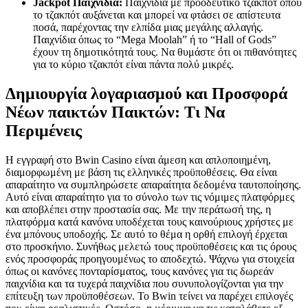
Jackpot Παιχνίδια:
Παιχνίδια με προοδευτικό τζακπότ όπου
το τζακπότ αυξάνεται και μπορεί να φτάσει σε απίστευτα
ποσά, παρέχοντας την ελπίδα μιας μεγάλης αλλαγής.
Παιχνίδια όπως το “Mega Moolah” ή το “Hall of Gods”
έχουν τη δημοτικότητά τους. Να θυμάστε ότι οι πιθανότητες
για το κύριο τζακπότ είναι πάντα πολύ μικρές.
Δημιουργία λογαριασμού και Προσφορά
Νέων παικτών Παικτών: Τι Να
Περιμένεις
Η εγγραφή στο Bwin Casino είναι άμεση και απλοποιημένη,
διαμορφωμένη με βάση τις ελληνικές προϋποθέσεις. Θα είναι
απαραίτητο να συμπληρώσετε απαραίτητα δεδομένα ταυτοποίησης.
Αυτό είναι απαραίτητο για το σύνολο των τις νόμιμες πλατφόρμες
και αποβλέπει στην προστασία σας. Με την περάτωσή της, η
πλατφόρμα κατά κανόνα υποδέχεται τους καινούριους χρήστες με
ένα μπόνους υποδοχής. Σε αυτό το θέμα η ορθή επιλογή έρχεται
στο προσκήνιο. Συνήθως μελετώ τους προϋποθέσεις και τις όρους
ενός προσφοράς προηγουμένως το αποδεχτώ. Ψάχνω για στοιχεία
όπως οι κανόνες πονταρίσματος, τους κανόνες για τις δωρεάν
παιχνίδια και τα τυχερά παιχνίδια που συνυπολογίζονται για την
επίτευξη των προϋποθέσεων. Το Bwin τείνει να παρέχει επιλογές