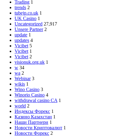
Trading
1
trends
2
tubejp.co.uk
1
UK Casino
1
Uncategorized
27,917
Unsere Partner
2
update
1
updates
4
Vicibet
5
Vicibet
1
Vicibet
2
visionuk.org.uk
1
w
34
wa
2
Webinar
3
wikis
1
Wino Casino
3
Winorio Casino
4
withdrawal casino CA
1
world
2
Индексы Форекс
1
Казино Казахстан
1
Наши Партнери
1
Новости Криптовалют
1
Новости Форекс
2