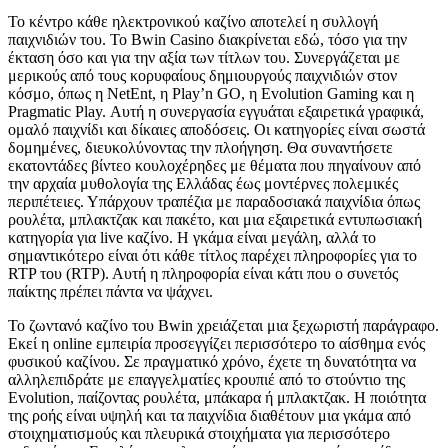
Το κέντρο κάθε ηλεκτρονικού καζίνο αποτελεί η συλλογή
παιχνιδιών του. Το Bwin Casino διακρίνεται εδώ, τόσο για την
έκταση όσο και για την αξία των τίτλων του. Συνεργάζεται με
μερικούς από τους κορυφαίους δημιουργούς παιχνιδιών στον
κόσμο, όπως η NetEnt, η Play’n GO, η Evolution Gaming και η
Pragmatic Play. Αυτή η συνεργασία εγγυάται εξαιρετικά γραφικά,
ομαλό παιχνίδι και δίκαιες αποδόσεις. Οι κατηγορίες είναι σωστά
δομημένες, διευκολύνοντας την πλοήγηση. Θα συναντήσετε
εκατοντάδες βίντεο κουλοχέρηδες με θέματα που πηγαίνουν από
την αρχαία μυθολογία της Ελλάδας έως μοντέρνες πολεμικές
περιπέτειες. Υπάρχουν τραπέζια με παραδοσιακά παιχνίδια όπως
ρουλέτα, μπλακτζακ και πακέτο, και μια εξαιρετικά εντυπωσιακή
κατηγορία για live καζίνο. Η γκάμα είναι μεγάλη, αλλά το
σημαντικότερο είναι ότι κάθε τίτλος παρέχει πληροφορίες για το
RTP του (RTP). Αυτή η πληροφορία είναι κάτι που ο συνετός
παίκτης πρέπει πάντα να ψάχνει.
Το ζωντανό καζίνο του Bwin χρειάζεται μια ξεχωριστή παράγραφο.
Εκεί η online εμπειρία προσεγγίζει περισσότερο το αίσθημα ενός
φυσικού καζίνου. Σε πραγματικό χρόνο, έχετε τη δυνατότητα να
αλληλεπιδράτε με επαγγελματίες κρουπιέ από το στούντιο της
Evolution, παίζοντας ρουλέτα, μπάκαρα ή μπλακτζακ. Η ποιότητα
της ροής είναι υψηλή και τα παιχνίδια διαθέτουν μια γκάμα από
στοιχηματισμούς και πλευρικά στοιχήματα για περισσότερο