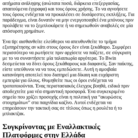
αιτήματα ανάληψης (ανώτατα ποσά, διάρκεια επεξεργασίας,
απαιτούμενα έγγραφα) και τους όρους χρήσης. Το να αγνοήσετε
τους όρους ενδέχεται να προκαλέσει σε δυσάρεστες εκπλήξεις. Για
παράδειγμα, είναι δυνατόν να μην ενεργοποιηθεί ένα μπόνους πριν
προλάβετε να το ξεμπλοκάρετε ή να σημειωθούν αναβολές σε μία
απόσυρση χρημάτων.
Ένα tip: αισθανθείτε ελεύθεροι να απευθυνθείτε το τμήμα
εξυπηρέτησης αν κάτι στους όρους δεν είναι ξεκάθαρο. Συμφέρει
περισσότερο να ρωτήσετε πριν αρχίσετε να παίζετε, σε σύγκριση
με το να συναντήσετε μία ταλαιπωρία αργότερα. Το Bwin
δεσμεύεται να δίνει όρους ξεκάθαρους και διαφανείς. Σαν παίκτης,
είστε υπεύθυνοι να να τους εμπεδώσετε. Αυτή η αμοιβαία
κατανόηση αποτελεί που διατηρεί μια δίκαιη και ευχάριστη
εμπειρία για όλους. Θυμηθείτε πως οι όροι ενδέχεται να
τροποποιούνται. Ένας περιστασιακός έλεγχος βοηθά, ειδικά πριν
αποδεχτείτε μια νέα σημαντική προσφορά. Ένα συγκεκριμένο
σημείο που χρίζει προσοχής είναι η πολιτική για “ακυρώσεις
στοιχημάτων” στα παιχνίδια καζίνο. Αυτοί ενδέχεται να
επηρεάσουν την τακτική σας σε τίτλους όπως η ρουλέτα ή το
μπλακτζακ.
Συγκρίνοντας με Εναλλακτικές
Πλατφόρμες στην Ελλάδα