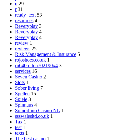
q
29
r
31
ready_text
53
resources
4
Reveryplay
3
Reveryplay
4
Reveryplay
4
review
1
reviews
25
Risk Management & Insurance
5
rojoshoes.co.uk
1
ru6405_fen702190x4
3
services
16
Seven Casino
2
Slots
1
Sober living
7
Spellen
15
Spiele
3
Spinnaus
4
Spinorhino Casino NL
1
ssswalesltd.co.uk
1
Tax
1
test
1
texts
1
The best casino
1