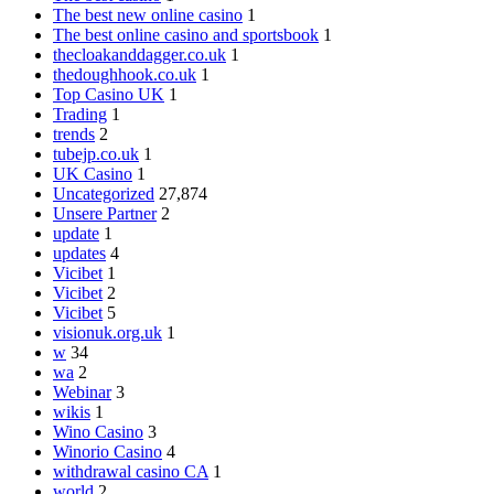
The best new online casino
1
The best online casino and sportsbook
1
thecloakanddagger.co.uk
1
thedoughhook.co.uk
1
Top Casino UK
1
Trading
1
trends
2
tubejp.co.uk
1
UK Casino
1
Uncategorized
27,874
Unsere Partner
2
update
1
updates
4
Vicibet
1
Vicibet
2
Vicibet
5
visionuk.org.uk
1
w
34
wa
2
Webinar
3
wikis
1
Wino Casino
3
Winorio Casino
4
withdrawal casino CA
1
world
2