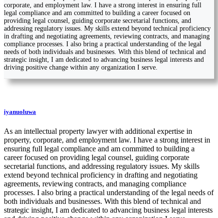
corporate, and employment law. I have a strong interest in ensuring full
legal compliance and am committed to building a career focused on
providing legal counsel, guiding corporate secretarial functions, and
addressing regulatory issues. My skills extend beyond technical proficiency
in drafting and negotiating agreements, reviewing contracts, and managing
compliance processes. I also bring a practical understanding of the legal
needs of both individuals and businesses. With this blend of technical and
strategic insight, I am dedicated to advancing business legal interests and
driving positive change within any organization I serve.
iyanuoluwa
As an intellectual property lawyer with additional expertise in
property, corporate, and employment law. I have a strong interest in
ensuring full legal compliance and am committed to building a
career focused on providing legal counsel, guiding corporate
secretarial functions, and addressing regulatory issues. My skills
extend beyond technical proficiency in drafting and negotiating
agreements, reviewing contracts, and managing compliance
processes. I also bring a practical understanding of the legal needs of
both individuals and businesses. With this blend of technical and
strategic insight, I am dedicated to advancing business legal interests