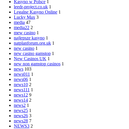
Kasyno w Polsce
1
leedr-project.co.uk
1
Legalne Kasyno Online
1
Lucky Max
3
media
47
media22
2
mew casino
1
najlepsze kasyno
1
natplanforum.org.uk
1
new casino
1
new casino gamstop
1
New Casinos UK
1
new non gamstop casinos
1
news
103
news011
1
news06
1
news10
2
news111
1
news12
9
news14
2
news2
1
news25
1
news26
3
news28
7
NEWS3
2