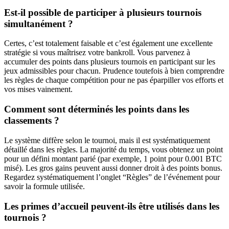
Est-il possible de participer à plusieurs tournois
simultanément ?
Certes, c’est totalement faisable et c’est également une excellente
stratégie si vous maîtrisez votre bankroll. Vous parvenez à
accumuler des points dans plusieurs tournois en participant sur les
jeux admissibles pour chacun. Prudence toutefois à bien comprendre
les règles de chaque compétition pour ne pas éparpiller vos efforts et
vos mises vainement.
Comment sont déterminés les points dans les
classements ?
Le système diffère selon le tournoi, mais il est systématiquement
détaillé dans les règles. La majorité du temps, vous obtenez un point
pour un défini montant parié (par exemple, 1 point pour 0.001 BTC
misé). Les gros gains peuvent aussi donner droit à des points bonus.
Regardez systématiquement l’onglet “Règles” de l’événement pour
savoir la formule utilisée.
Les primes d’accueil peuvent-ils être utilisés dans les
tournois ?