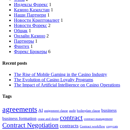
Индексы Форекс
1
Казино Казахстан
1
Наши Партнери
1
Новости Криптовалют
1
Новости Форекс
2
Общак
1
Онлайн Казино
2
Партнеры
1
Финтех
1
Форекс Брокеры
6
Recent posts
The Rise of Mobile Gaming in the Casino Industry
The Evolution of Casino Loyalty Programs
The Impact of Artificial Intelligence on Casino Operations
Tags
agreements
AI
business
assignment clause
audit
boilerplate clause
contract
business formation
cease and desist
contract management
Contract Negotiation
contracts
Contract workflow
copycats