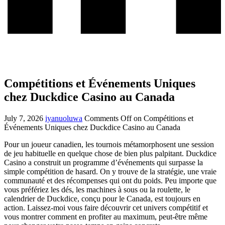
Compétitions et Événements Uniques
chez Duckdice Casino au Canada
July 7, 2026
iyanuoluwa
Comments Off
on Compétitions et
Événements Uniques chez Duckdice Casino au Canada
Pour un joueur canadien, les tournois métamorphosent une session
de jeu habituelle en quelque chose de bien plus palpitant. Duckdice
Casino a construit un programme d’événements qui surpasse la
simple compétition de hasard. On y trouve de la stratégie, une vraie
communauté et des récompenses qui ont du poids. Peu importe que
vous préfériez les dés, les machines à sous ou la roulette, le
calendrier de Duckdice, conçu pour le Canada, est toujours en
action. Laissez-moi vous faire découvrir cet univers compétitif et
vous montrer comment en profiter au maximum, peut-être même