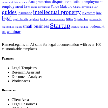
dispute resolution
data protection
employment
copyright
data privacy
employment law
Force Majeure
entire agreement
Ghana
governing law
intellectual property
guides
insurance
investors
law
legal
legal checklist
legal test
liability
memorandum
NDAs
Nigerian law
partnership
Startup
small business
trademark
registration
rights
startup funding
webinar
UK
RamenLegal is an AI suite for legal documentation with over 100
customizable templates.
Features
Legal Templates
Research Assistant
Document Analyser
Workspaces
Resources
Client Area
Legal Resources