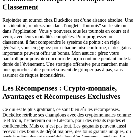
Classement
Rejoindre un tournoi chez Duckdice est d’une aisance absolue. Une
fois identifié, rendez-vous dans l’onglet “Tournois” sur le site ou
dans l’application. Vous y trouverez tous les tournois en cours et à
venir, avec leurs modalités complètes. Pour progresser au
classement, il faut comprendre le système de points : en règle
générale, vous en gagnez pour chaque mise conforme, et des gains
importants peuvent offrir un bonus. Mon astuce : gérez votre
bankroll pour pouvoir concourir de façon continue pendant toute la
durée de l’événement. Une stratégie offensive peut marcher, mais
une approche stable permet souvent de grimper pas à pas, sans
assumer de risques inconsidérés.
Les Récompenses : Crypto-monnaie,
Avantages et Récompenses Exclusives
Ce qui est le plus gratifiant, ce sont bien sûr les récompenses.
Duckdice rétribue ses champions avec des cryptomonnaies comme
le Bitcoin, l’Ethereum ou le Litecoin, pour des retraits rapides et
confidentiels. Mais ce n’est pas tout. Les gagnants peuvent aussi
recevoir des bonus de dépôt majorés, des tours gratuits uniques, ou
parfois même des prix matériels lors d’événements spéciaux. La