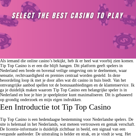
Als iemand die online casino’s bekijkt, heb ik er heel wat voorbij zien komen.
Tip Top Casino is er een die blijft hangen. Dit platform geeft spelers in
Nederland een brede en bovenal veilige omgeving om te deelnemen, waar
sensatie, rechtvaardigheid en premies centraal worden gesteld. In deze
beoordeling loop ik met je door alles wat dit casino in huis biedt. Van het
omvangrijke aanbod spellen tot de bonusaanbiedingen en de klantenservice. Ik
ga je duidelijk maken waarom Tip Top Casino een belangrijke speler is in
Nederland en hoe je hier je speelplezier kunt maximaliseren. Dit is gebaseerd
op grondig onderzoek en mijn eigen indrukken.
Een Introductie tot Tip Top Casino
Tip Top Casino is een hedendaagse bestemming voor Nederlandse spelers. De
site is helemaal in het Nederlands, wat meteen vertrouwen en gemak verschaft.
De licentie-informatie is duidelijk zichtbaar in beeld, een signaal van een
vergunde aanbieder. De uitstraling is helder en strak, en je vindt je weg. Het