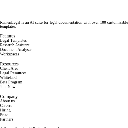
RamenLegal is an AI suite for legal documentation with over 100 customizable
templates.
Features
Legal Templates
Research Assistant
Document Analyser
Workspaces
Resources
Client Area
Legal Resources
Whitelabel
Beta Program
Join Now!
Company
About us
Careers
Hiring
Press
Partners