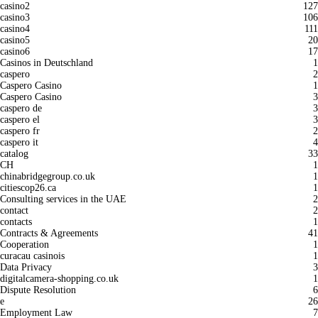
casino2
127
casino3
106
casino4
111
casino5
20
casino6
17
Casinos in Deutschland
1
caspero
2
Caspero Casino
1
Caspero Casino
3
caspero de
3
caspero el
3
caspero fr
2
caspero it
4
catalog
33
CH
1
chinabridgegroup.co.uk
1
citiescop26.ca
1
Consulting services in the UAE
2
contact
2
contacts
1
Contracts & Agreements
41
Cooperation
1
curacau casinois
1
Data Privacy
3
digitalcamera-shopping.co.uk
1
Dispute Resolution
6
e
26
Employment Law
7