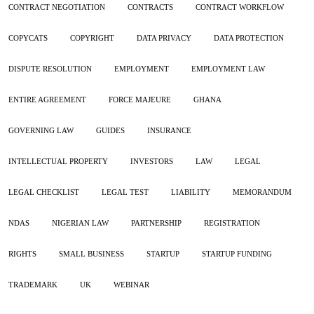
CONTRACT NEGOTIATION
CONTRACTS
CONTRACT WORKFLOW
COPYCATS
COPYRIGHT
DATA PRIVACY
DATA PROTECTION
DISPUTE RESOLUTION
EMPLOYMENT
EMPLOYMENT LAW
ENTIRE AGREEMENT
FORCE MAJEURE
GHANA
GOVERNING LAW
GUIDES
INSURANCE
INTELLECTUAL PROPERTY
INVESTORS
LAW
LEGAL
LEGAL CHECKLIST
LEGAL TEST
LIABILITY
MEMORANDUM
NDAS
NIGERIAN LAW
PARTNERSHIP
REGISTRATION
RIGHTS
SMALL BUSINESS
STARTUP
STARTUP FUNDING
TRADEMARK
UK
WEBINAR