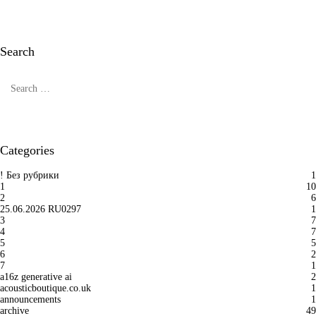
Search
Categories
! Без рубрики
1
1
10
2
6
25.06.2026 RU0297
1
3
7
4
7
5
5
6
2
7
1
a16z generative ai
2
acousticboutique.co.uk
1
announcements
1
archive
49