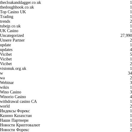
thecloakanddagger.co.uk
1
thedoughhook.co.uk
1
Top Casino UK
1
Trading
1
trends
2
tubejp.co.uk
1
UK Casino
1
Uncategorized
27,990
Unsere Partner
2
update
1
updates
4
Vicibet
5
Vicibet
1
Vicibet
2
visionuk.org.uk
1
w
34
wa
2
Webinar
3
wikis
1
Wino Casino
3
Winorio Casino
4
withdrawal casino CA
1
world
2
Индексы Форекс
1
Казино Казахстан
1
Наши Партнери
1
Новости Криптовалют
1
Новости Форекс
2