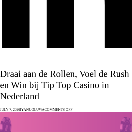
Draai aan de Rollen, Voel de Rush
en Win bij Tip Top Casino in
Nederland
JULY 7, 2026
IYANUOLUWA
COMMENTS OFF