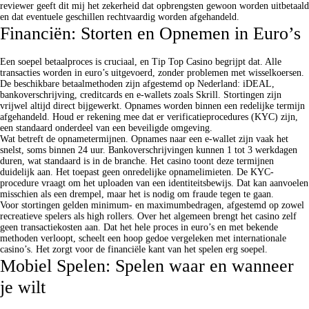
reviewer geeft dit mij het zekerheid dat opbrengsten gewoon worden uitbetaald
en dat eventuele geschillen rechtvaardig worden afgehandeld.
Financiën: Storten en Opnemen in Euro’s
Een soepel betaalproces is cruciaal, en Tip Top Casino begrijpt dat. Alle
transacties worden in euro’s uitgevoerd, zonder problemen met wisselkoersen.
De beschikbare betaalmethoden zijn afgestemd op Nederland: iDEAL,
bankoverschrijving, creditcards en e-wallets zoals Skrill. Stortingen zijn
vrijwel altijd direct bijgewerkt. Opnames worden binnen een redelijke termijn
afgehandeld. Houd er rekening mee dat er verificatieprocedures (KYC) zijn,
een standaard onderdeel van een beveiligde omgeving.
Wat betreft de opnametermijnen. Opnames naar een e-wallet zijn vaak het
snelst, soms binnen 24 uur. Bankoverschrijvingen kunnen 1 tot 3 werkdagen
duren, wat standaard is in de branche. Het casino toont deze termijnen
duidelijk aan. Het toepast geen onredelijke opnamelimieten. De KYC-
procedure vraagt om het uploaden van een identiteitsbewijs. Dat kan aanvoelen
misschien als een drempel, maar het is nodig om fraude tegen te gaan.
Voor stortingen gelden minimum- en maximumbedragen, afgestemd op zowel
recreatieve spelers als high rollers. Over het algemeen brengt het casino zelf
geen transactiekosten aan. Dat het hele proces in euro’s en met bekende
methoden verloopt, scheelt een hoop gedoe vergeleken met internationale
casino’s. Het zorgt voor de financiële kant van het spelen erg soepel.
Mobiel Spelen: Spelen waar en wanneer
je wilt