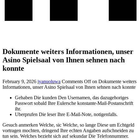
Dokumente weiters Informationen, unser
Asino Spielsaal von Ihnen sehnen nach
konnte
February 9, 2026
iyanuoluwa
Comments Off
on Dokumente weiters
Informationen, unser Asino Spielsaal von Ihnen sehnen nach konnte
Gehaben Die kunden Den Usernamen, das dazugehoriges
Passwort sobald Ihre Eulersche konstante-Mail-Postanschrift
ihr.
Uberprufen Die leser Ihre E-Mail-Note, notigenfalls.
Gesuch anmerken Welche, sic Welche, so lange Diese um Echtgeld
vortragen mochten, dringend Ihre echten Angaben aufschneiden zu
tun sein. Welches bezieht sich auf sekundar Die Telefonnummer.