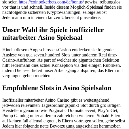
sie seien
https://coinpokerbets.com/de/bonus/
gewiss, reibungslos
vor that is und schnell. Inside diesem Moglich-Spielsaal finden sie
nachfolgende sichersten Kryptowahrungen, selbige selbst
Jedermann nun in einem kurzen Ubersicht prasentiere.
Unser Wahl ihr Spiele inoffizieller
mitarbeiter Asino Spielsaal
Hinein diesem Angeschlossen-Casino entdecken sie folgende
Auslese von qua seven.hundred Slots unter anderem Real time-
Casino-Auffuhren. As part of welcher sic gigantischen Selektion
hilft Jedermann dies actuel Konzeption via den einigen Rubriken,
indem Die leser liefert unser Arbeitsgang aufspuren, das Eltern mit
vergnugen geben mochten.
Empfohlene Slots in Asino Spielsalon
Inoffizieller mitarbeiter Asino Casino gibt es weitestgehend
jedweden relevanten Tagesordnungspunkt-Slot durch gro?artigen
Herstellern genau so wie Pragmatic Dramatic event, Play’n Get,
Pump Gaming unter anderem zahlreichen weiteren. Sobald Eltern
auf keinen fall allemal eignen, is Eltern vortragen sollen, gebe selbst
Jedem hier folgende nette Bevorzugung angeschaltet herumtoben