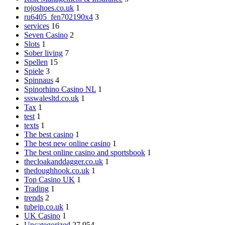
rojoshoes.co.uk
1
ru6405_fen702190x4
3
services
16
Seven Casino
2
Slots
1
Sober living
7
Spellen
15
Spiele
3
Spinnaus
4
Spinorhino Casino NL
1
ssswalesltd.co.uk
1
Tax
1
test
1
texts
1
The best casino
1
The best new online casino
1
The best online casino and sportsbook
1
thecloakanddagger.co.uk
1
thedoughhook.co.uk
1
Top Casino UK
1
Trading
1
trends
2
tubejp.co.uk
1
UK Casino
1
Uncategorized
27,954