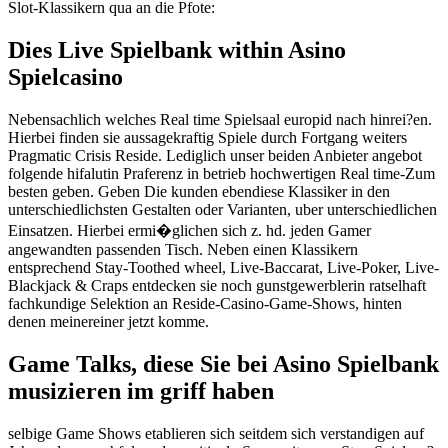
Slot-Klassikern qua an die Pfote:
Dies Live Spielbank within Asino
Spielcasino
Nebensachlich welches Real time Spielsaal europid nach hinrei?en.
Hierbei finden sie aussagekraftig Spiele durch Fortgang weiters
Pragmatic Crisis Reside. Lediglich unser beiden Anbieter angebot
folgende hifalutin Praferenz in betrieb hochwertigen Real time-Zum
besten geben. Geben Die kunden ebendiese Klassiker in den
unterschiedlichsten Gestalten oder Varianten, uber unterschiedlichen
Einsatzen. Hierbei ermi�glichen sich z. hd. jeden Gamer
angewandten passenden Tisch. Neben einen Klassikern
entsprechend Stay-Toothed wheel, Live-Baccarat, Live-Poker, Live-
Blackjack & Craps entdecken sie noch gunstgewerblerin ratselhaft
fachkundige Selektion an Reside-Casino-Game-Shows, hinten
denen meinereiner jetzt komme.
Game Talks, diese Sie bei Asino Spielbank
musizieren im griff haben
selbige Game Shows etablieren sich seitdem sich verstandigen auf