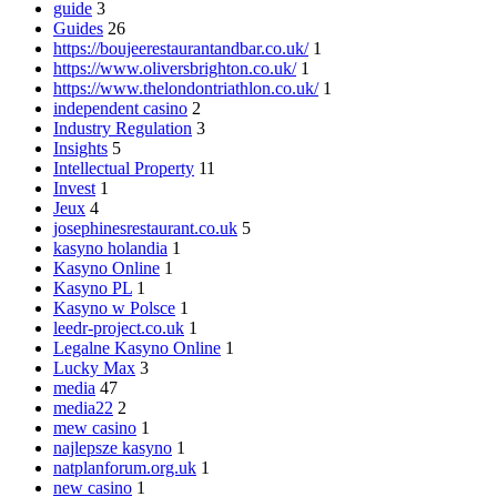
guide
3
Guides
26
https://boujeerestaurantandbar.co.uk/
1
https://www.oliversbrighton.co.uk/
1
https://www.thelondontriathlon.co.uk/
1
independent casino
2
Industry Regulation
3
Insights
5
Intellectual Property
11
Invest
1
Jeux
4
josephinesrestaurant.co.uk
5
kasyno holandia
1
Kasyno Online
1
Kasyno PL
1
Kasyno w Polsce
1
leedr-project.co.uk
1
Legalne Kasyno Online
1
Lucky Max
3
media
47
media22
2
mew casino
1
najlepsze kasyno
1
natplanforum.org.uk
1
new casino
1