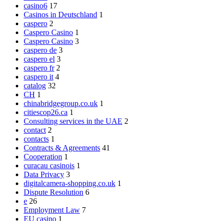
casino6
17
Casinos in Deutschland
1
caspero
2
Caspero Casino
1
Caspero Casino
3
caspero de
3
caspero el
3
caspero fr
2
caspero it
4
catalog
32
CH
1
chinabridgegroup.co.uk
1
citiescop26.ca
1
Consulting services in the UAE
2
contact
2
contacts
1
Contracts & Agreements
41
Cooperation
1
curacau casinois
1
Data Privacy
3
digitalcamera-shopping.co.uk
1
Dispute Resolution
6
e
26
Employment Law
7
EU casino
1