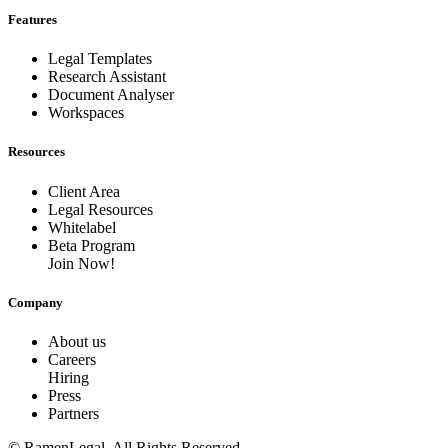
Features
Legal Templates
Research Assistant
Document Analyser
Workspaces
Resources
Client Area
Legal Resources
Whitelabel
Beta Program
Join Now!
Company
About us
Careers
Hiring
Press
Partners
© RamenLegal. All Rights Reserved.