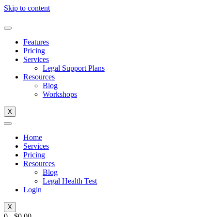
Skip to content
Features
Pricing
Services
Legal Support Plans
Resources
Blog
Workshops
X
Home
Services
Pricing
Resources
Blog
Legal Health Test
Login
X
0
-
$
0.00