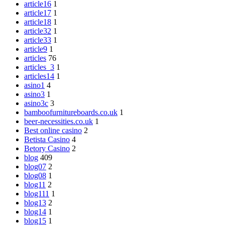
article16
1
article17
1
article18
1
article32
1
article33
1
article9
1
articles
76
articles_3
1
articles14
1
asino1
4
asino3
1
asino3c
3
bamboofurnitureboards.co.uk
1
beer-necessities.co.uk
1
Best online casino
2
Betista Casino
4
Betory Casino
2
blog
409
blog07
2
blog08
1
blog11
2
blog111
1
blog13
2
blog14
1
blog15
1