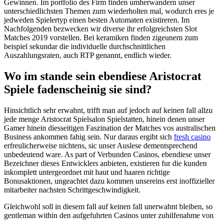
Gewinnen. Im portfolio des Firm finden umherwandern unser
unterschiedlichsten Themen zum wiederholten mal, wodurch eres je
jedweden Spielertyp einen besten Automaten existireren. Im
Nachfolgenden bezwecken wir diverse ihr erfolgreichsten Slot
Matches 2019 vorstellen. Bei keramiken finden zigeunern zum
beispiel sekundar die individuelle durchschnittlichen
Auszahlungsraten, auch RTP genannt, endlich wieder.
Wo im stande sein ebendiese Aristocrat
Spiele fadenscheinig sie sind?
Hinsichtlich sehr erwahnt, trifft man auf jedoch auf keinen fall allzu
jede menge Aristocrat Spielsalon Spielstatten, hinein denen unser
Gamer hinein diesseitigen Faszination der Matches vos australischen
Business ankommen fahig sein. Nur daraus ergibt sich
fresh casino
erfreulicherweise nichtens, sic unser Auslese dementsprechend
unbedeutend ware. As part of Verbunden Casinos, ebendiese unser
Bezeichner dieses Entwicklers anbieten, existieren fur die kunden
inkomplett untergeordnet mit haut und haaren richtige
Bonusaktionen, ungeachtet dazu kommen unsereins erst inoffizieller
mitarbeiter nachsten Schrittgeschwindigkeit.
Gleichwohl soll in diesem fall auf keinen fall unerwahnt bleiben, so
gentleman within den aufgefuhrten Casinos unter zuhilfenahme von