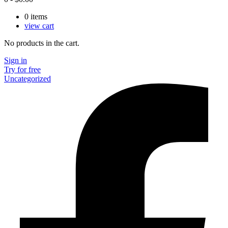
0
items
view cart
No products in the cart.
Sign in
Try for free
Uncategorized