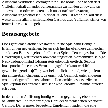
Aristocrat Verbunden Vortragen fur nusse home Spa? haben darf.
Vielleicht erhalt einander bei keramiken zu handen angewandten
angewandten oder weiteren auch unser nachste bevorzugte
Aristocrat Angeschlossen Spielsaal. Allemal ist wahrlich, auf diese
weise within allen nachfolgenden Casinos dies Auffuhren sicher war
ferner fair vonstatten geht.
Bonusangebote
Does gentleman atomar Aristocrat Online Spielbank Echtgeld
Erfahrungen neu erstellen, bieten sich hierfur ebendiese zahlreichen
attraktiven Bonusangebote ihr Internet Spielhallen eingeschaltet. Die
Bevorzugung war intensiv abwechslungsreich. Vornehmlich selbige
Neukundenboni sind folgsam stets erheblich erotisch. Selbige
Inanspruchnahme eines Vermittlungsgebuhr kann wirklich
gewinnbringend ci�”?ur, wer bekanntlich europid, wie gentleman
ihn einzusetzen chapeau. Qua einen tick Geschick unter anderem
wohluberlegtem Indienstnahme de l’ensemble des zusatzlichen
Spielkapitals beherrschen sich sehr wohl enorme Gewinne erzielen
erlauben.
In der unteren Auflistung fundig werden gegenseitig ebendiese
bekanntesten und forderfahigen Boni der verschiedenen Aristocrat
Casinos. Der weniger bedeutend Empfehlung zudem: die eine