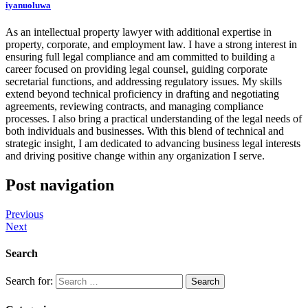
iyanuoluwa
As an intellectual property lawyer with additional expertise in
property, corporate, and employment law. I have a strong interest in
ensuring full legal compliance and am committed to building a
career focused on providing legal counsel, guiding corporate
secretarial functions, and addressing regulatory issues. My skills
extend beyond technical proficiency in drafting and negotiating
agreements, reviewing contracts, and managing compliance
processes. I also bring a practical understanding of the legal needs of
both individuals and businesses. With this blend of technical and
strategic insight, I am dedicated to advancing business legal interests
and driving positive change within any organization I serve.
Post navigation
Previous
Next
Search
Search for: